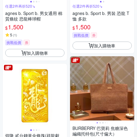
任選2件再折520↘
任選2件再折520↘
agnes b. Sport b. 男女通用 棉
agnes b. Sport b. 男裝 恐龍 T
質條紋 恐龍棒球帽
恤 多款
1,500
1,500
$
$
5
(
1
)
挑戰低價
券
挑戰低價
券
加入購物車
加入購物車
BURBERRY 巴寶莉 焦糖深色
編織托特包(尺寸偏大）
煌隆 貳台錢黃金條塊(祥龍獻