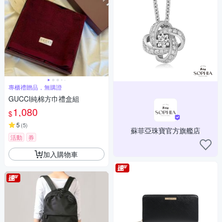
專櫃禮贈品，無購證
GUCCI純棉方巾禮盒組
1,080
$
5
(
5
)
蘇菲亞珠寶官方旗艦店
活動
券
加入購物車