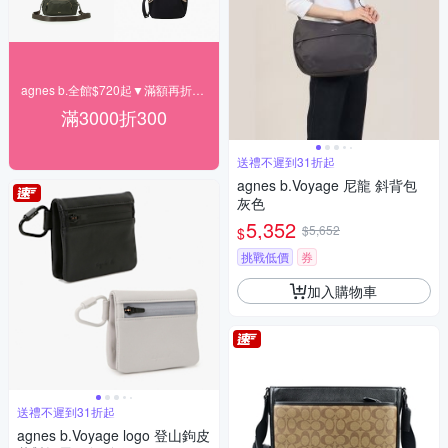
agnes b.全館$720起▼滿額再折300
滿3000折300
送禮不遲到31折起
agnes b.Voyage 尼龍 斜背包
灰色
5,352
$5,652
$
挑戰低價
券
加入購物車
送禮不遲到31折起
agnes b.Voyage logo 登山鉤皮