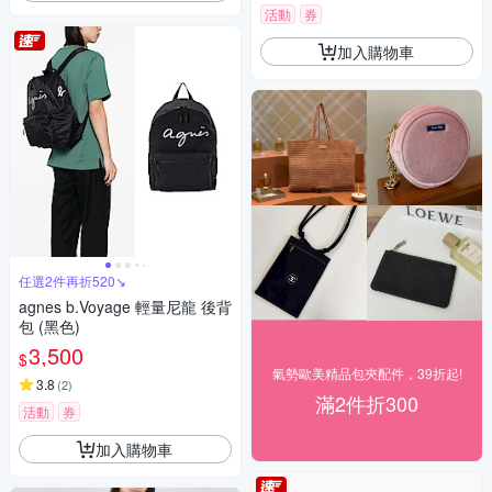
活動
券
加入購物車
任選2件再折520↘
agnes b.Voyage 輕量尼龍 後背
包 (黑色)
3,500
$
氣勢歐美精品包夾配件，39折起!
3.8
(
2
)
滿2件折300
活動
券
加入購物車