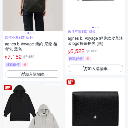
送禮不遲到31折起
送禮不遲到31折起
agnes b. Voyage 經典款皮革淡
金logo拉鍊長夾 (黑)
agnes b.Voyage 簡約 尼龍 後
背包 黑色
6,522
$6,822
$
7,152
$7,452
$
挑戰低價
券
挑戰低價
券
加入購物車
加入購物車