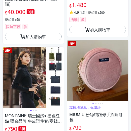
1,480
瑞)
$
40,000
9折
$
4.9
(
12
)
總銷量>200
總銷量>50
活動
券
限時下殺
券
加入購物車
加入購物車
專櫃禮贈品，無購證
MIUMIU 粉絲絨鏈條手拎圓餅
MONDAINE 瑞士國鐵x 德國紅
包
點 聯合品牌 牛皮證件套/零錢
包/鑰匙包 ( 多款任選 )
799
790
$
8折
$