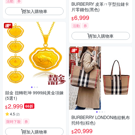
活動
券
BURBERRY 皮革ㄇ字型拉鏈卡
片零錢包(黑色)
加入購物車
6,999
$
活動
券
加入購物車
囍金 扭轉乾坤 9999純黃金項鍊
(5選1)
2,999
66折
$
4.5
(
2
)
BURBERRY LONDON格紋帆布
限時下殺
券
托特包(棕色)
20,999
加入購物車
$