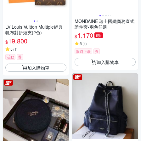
MONDAINE 瑞士國鐵商務直式
LV Louis Vuitton Multiple經典
證件套-兩色任選
帆布對折短夾(2色)
1,170
8折
$
19,800
$
5
(
1
)
5
(
1
)
限時下殺
券
活動
券
加入購物車
加入購物車