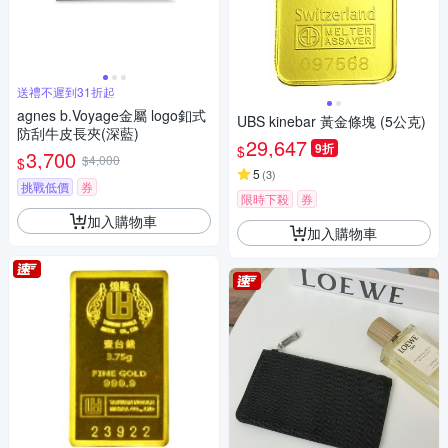
送禮不遲到31折起
agnes b.Voyage金屬 logo釦式
UBS kinebar 黃金條塊 (5公克)
防刮牛皮長夾(深藍)
29,647
9折
$
3,700
$4,000
$
5
(
3
)
挑戰低價
券
限時下殺
券
加入購物車
加入購物車