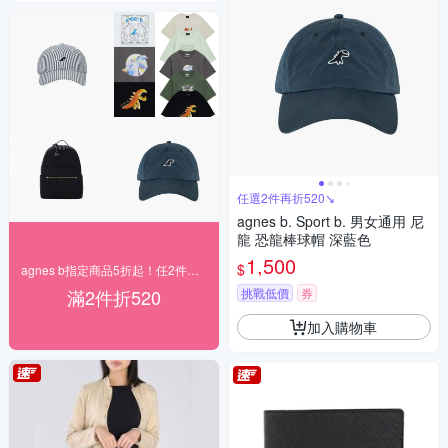
任選2件再折520↘
agnes b. Sport b. 男女通用 尼
龍 恐龍棒球帽 深藍色
1,500
$
agnes b指定商品5折起！任2件再折520
滿2件折520
挑戰低價
券
加入購物車