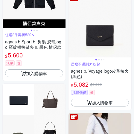
任選2件再折520↘
agnes b.Sport b. 男裝 恐龍log
o 羅紋領拉鏈夾克 黑色 情侶款
5,600
$
活動
券
送禮不遲到31折起
agnes b. Voyage logo皮革短夾
加入購物車
(黑色)
5,082
$5,382
$
挑戰低價
券
加入購物車