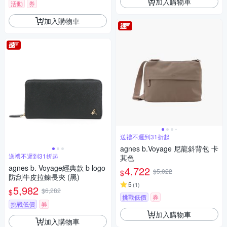
加入購物車
活動
券
加入購物車
送禮不遲到31折起
agnes b.Voyage 尼龍斜背包 卡
送禮不遲到31折起
其色
agnes b. Voyage經典款 b logo
4,722
$5,022
$
防刮牛皮拉鍊長夾 (黑)
5
(
1
)
5,982
$6,282
$
挑戰低價
券
挑戰低價
券
加入購物車
加入購物車