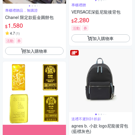
專櫃禮贈
專櫃禮贈品，無購證
VERSACE深藍尼龍後背包
Chanel 限定款藍金圓餅包
2,280
$
1,580
$
活動
券
4.7
(
1
)
加入購物車
活動
券
加入購物車
送禮不遲到31折起
agnes b. 小款 logo尼龍後背包
(藍標灰色)