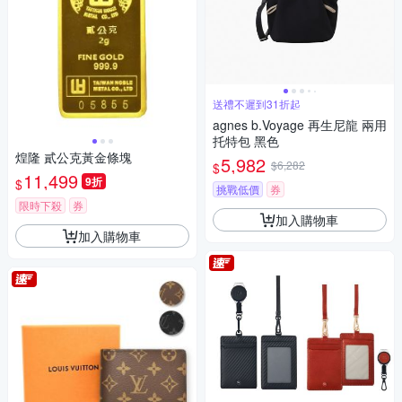
送禮不遲到31折起
agnes b.Voyage 再生尼龍 兩用
托特包 黑色
煌隆 貳公克黃金條塊
5,982
$6,282
$
11,499
9折
$
挑戰低價
券
限時下殺
券
加入購物車
加入購物車