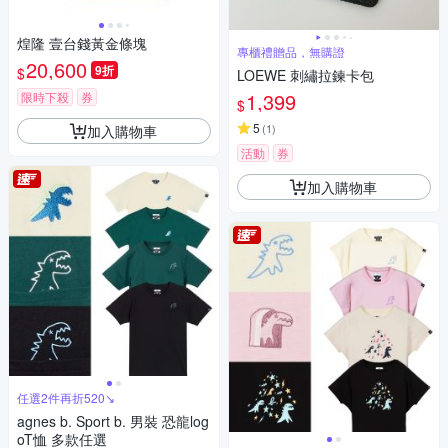
煌隆 壹台錢黃金條塊
專櫃禮贈品，無購證
20,600
9折
$
LOEWE 刺繡拉鍊卡包
1,399
限時下殺
券
$
5
(
1
)
加入購物車
活動
券
加入購物車
任選2件再折520↘
agnes b. Sport b. 男裝 恐龍log
oT恤 多款任選