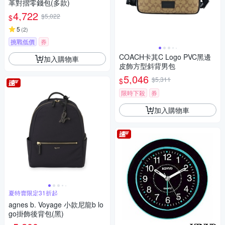
革對摺零錢包(多款)
4,722
$5,022
$
5
(
2
)
挑戰低價
券
COACH卡其C Logo PVC黑邊
加入購物車
皮飾方型斜背男包
5,046
$5,311
$
限時下殺
券
加入購物車
夏特賣限定31折起
agnes b. Voyage 小款尼龍b lo
go掛飾後背包(黑)