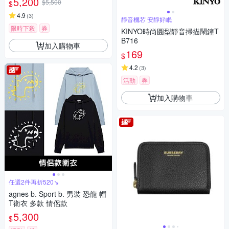
5,200
$5,500
$
4.9
(
3
)
靜音機芯 安靜好眠
限時下殺
券
KINYO時尚圓型靜音掃描鬧鐘T
B716
加入購物車
169
$
4.2
(
3
)
活動
券
加入購物車
任選2件再折520↘
agnes b. Sport b. 男裝 恐龍 帽
T衛衣 多款 情侶款
5,300
$