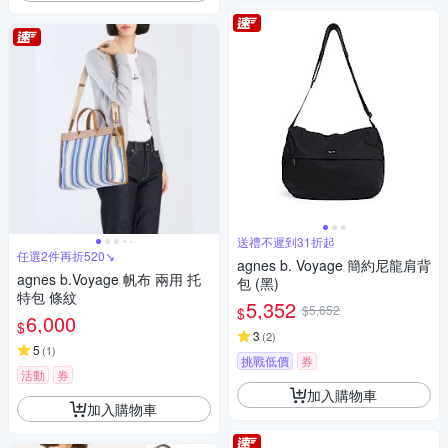
送禮不遲到31折起
任選2件再折520↘
agnes b. Voyage 簡約尼龍肩背
agnes b.Voyage 帆布 兩用 托
包 (黑)
特包 條紋
5,352
$5,652
$
6,000
$
3
(
2
)
5
(
1
)
挑戰低價
券
活動
券
加入購物車
加入購物車