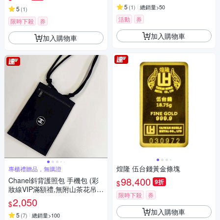
5
(
1
)
總銷量>50
5
(
1
)
活動
券
限時下殺
券
加入購物車
加入購物車
煌隆 伍台錢黃金條塊
專櫃禮贈品，無購證
98,400
Chanel斜背護照包 手機包 (彩
9折
$
妝線VIP滿額禮,無附山茶花吊
限時下殺
券
飾）
2,050
$
加入購物車
5
(
7
)
總銷量>100