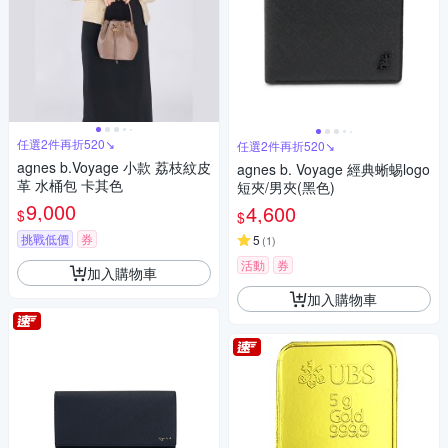
任選2件再折520↘
任選2件再折520↘
agnes b.Voyage 小款 荔枝紋皮
agnes b. Voyage 經典蜥蜴logo
革 水桶包 卡其色
短夾/男夾(黑色)
9,000
4,600
$
$
挑戰低價
券
5
(
1
)
活動
券
加入購物車
加入購物車