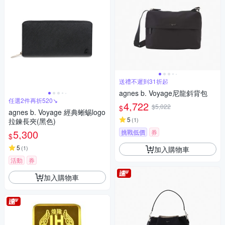
送禮不遲到31折起
agnes b. Voyage尼龍斜背包
任選2件再折520↘
4,722
$5,022
$
agnes b. Voyage 經典蜥蜴logo
5
(
1
)
拉鍊長夾(黑色)
5,300
挑戰低價
券
$
5
(
1
)
加入購物車
活動
券
加入購物車