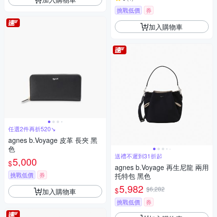
挑戰低價
券
加入購物車
任選2件再折520↘
agnes b.Voyage 皮革 長夾 黑
色
送禮不遲到31折起
5,000
$
agnes b.Voyage 再生尼龍 兩用
挑戰低價
券
托特包 黑色
5,982
$6,282
$
加入購物車
挑戰低價
券