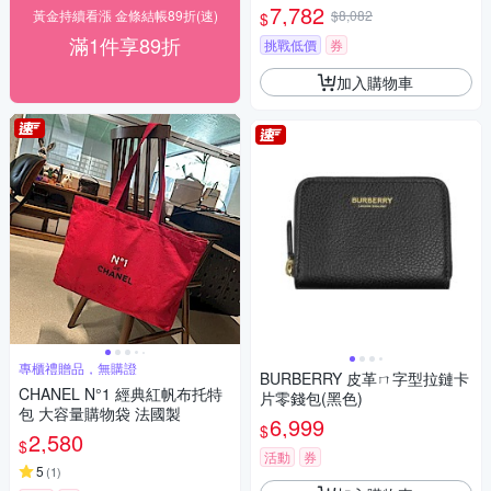
7,782
黃金持續看漲 金條結帳89折(速)
$8,082
$
滿1件享89折
挑戰低價
券
加入購物車
專櫃禮贈品，無購證
BURBERRY 皮革ㄇ字型拉鏈卡
CHANEL N°1 經典紅帆布托特
片零錢包(黑色)
包 大容量購物袋 法國製
6,999
$
2,580
$
活動
券
5
(
1
)