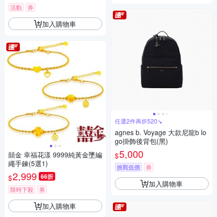
活動
券
加入購物車
任選2件再折520↘
agnes b. Voyage 大款尼龍b lo
go掛飾後背包(黑)
5,000
囍金 幸福花漾 9999純黃金墜編
$
繩手鍊(5選1)
挑戰低價
券
2,999
66折
$
加入購物車
限時下殺
券
加入購物車