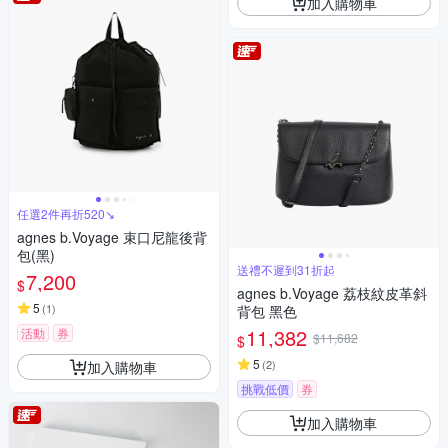
加入購物車
任選2件再折520↘
agnes b.Voyage 束口尼龍後背
包(黑)
送禮不遲到31折起
7,200
$
agnes b.Voyage 荔枝紋皮革斜
5
(
1
)
背包 黑色
11,382
活動
券
$11,682
$
5
(
2
)
加入購物車
挑戰低價
券
加入購物車