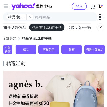
Yahoo購物中心
登入
精品/黃金/
珠寶/手錶
/零組件/週邊/遊戲
精品/黃金/珠寶/手錶
女裝/男裝/牛仔休閒
內
全部分類
精品/黃金/珠寶/手錶
全部
精品
專櫃飾品
鑽石
國際名牌飾品
分類
精選活動