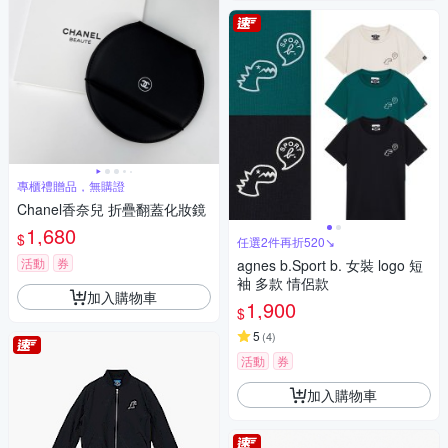
專櫃禮贈品，無購證
Chanel香奈兒 折疊翻蓋化妝鏡
1,680
$
任選2件再折520↘
活動
券
agnes b.Sport b. 女裝 logo 短
袖 多款 情侶款
加入購物車
1,900
$
5
(
4
)
活動
券
加入購物車