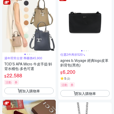
任選2件再折520↘
過年照常出貨 專櫃價45,900
agnes b.Voyage 經典logo皮革
TOD’S APA Micro 牛皮手提/斜
斜背包(黑色)
背水桶包-多色可選
6,200
$
22,588
$
5
(
2
)
活動
券
活動
券
加入購物車
加入購物車