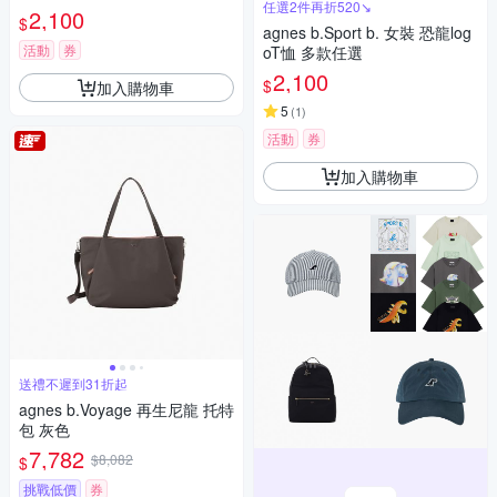
任選2件再折520↘
2,100
$
agnes b.Sport b. 女裝 恐龍log
活動
券
oT恤 多款任選
2,100
$
加入購物車
5
(
1
)
活動
券
加入購物車
送禮不遲到31折起
agnes b.Voyage 再生尼龍 托特
包 灰色
7,782
$8,082
$
挑戰低價
券