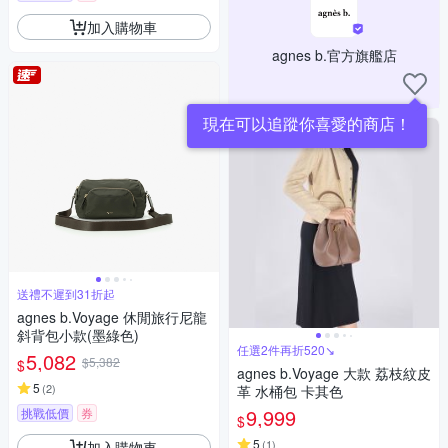
加入購物車
agnes b.官方旗艦店
現在可以追蹤你喜愛的商店！
送禮不遲到31折起
agnes b.Voyage 休閒旅行尼龍
斜背包小款(墨綠色)
任選2件再折520↘
5,082
$5,382
$
agnes b.Voyage 大款 荔枝紋皮
5
(
2
)
革 水桶包 卡其色
9,999
挑戰低價
券
$
5
(
1
)
加入購物車