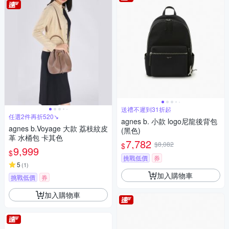
送禮不遲到31折起
任選2件再折520↘
agnes b. 小款 logo尼龍後背包
agnes b.Voyage 大款 荔枝紋皮
(黑色)
革 水桶包 卡其色
7,782
$8,082
$
9,999
$
挑戰低價
券
5
(
1
)
加入購物車
挑戰低價
券
加入購物車