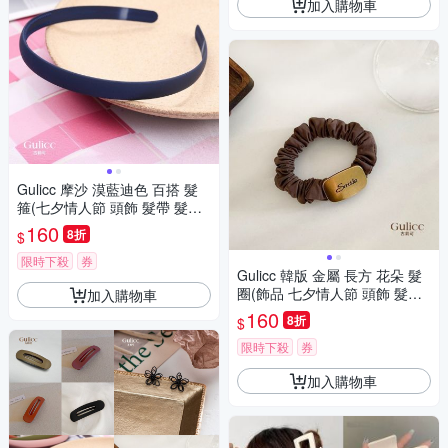
加入購物車
Gulicc 摩沙 漠藍迪色 百搭 髮
箍(七夕情人節 頭飾 髮帶 髮繩
髮束 生日禮物 )
160
8折
$
限時下殺
券
Gulicc 韓版 金屬 長方 花朵 髮
圈(飾品 七夕情人節 頭飾 髮帶
加入購物車
髮圈 生日禮物 )
160
8折
$
限時下殺
券
加入購物車