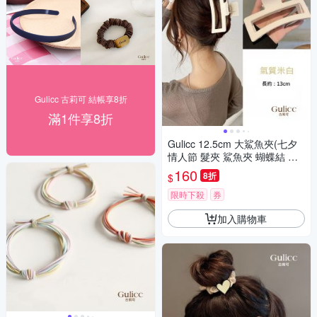
Gulicc 古莉可 結帳享8折
滿1件享8折
Gulicc 12.5cm 大鯊魚夾(七夕
情人節 髮夾 鯊魚夾 蝴蝶結 生
日禮物 )
160
8折
$
限時下殺
券
加入購物車