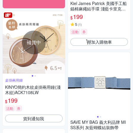
Kiel James Patrick 美國手工船
錨棉麻繩結手環 淺藍卡里克結
編織
199
$
5
(
1
)
活動
券
加入購物車
補貨中
桌掛兩用鐘
KINYO簡約木紋桌掛兩用鐘(淺
木紋)ACK7108LW
199
$
活動
券
貨到通知我
SAVE MY BAG 義大利品牌 MI
SS系列 灰藍蝴蝶結裝飾帶