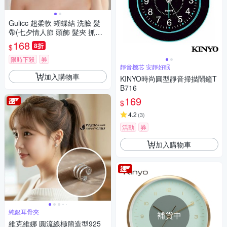
Gulicc 超柔軟 蝴蝶結 洗臉 髮
帶(七夕情人節 頭飾 髮夾 抓夾
髮圈 韓國 生日禮物 )
168
8折
$
限時下殺
券
靜音機芯 安靜好眠
加入購物車
KINYO時尚圓型靜音掃描鬧鐘T
B716
169
$
4.2
(
3
)
活動
券
加入購物車
純銀耳骨夾
補貨中
維克維娜 圓流線極簡造型925