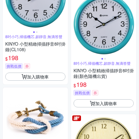
8吋小巧,掃描機芯,超靜音,無滴答聲
KINYO 小型精緻掃描靜音8吋掛
鐘(CL108)
198
$
8吋小巧,掃描機芯,超靜音,無滴答聲
挑戰低價
券
KINYO 小型精緻掃描靜音8吋掛
鐘(顏色隨機出貨)
加入購物車
198
$
挑戰低價
券
加入購物車