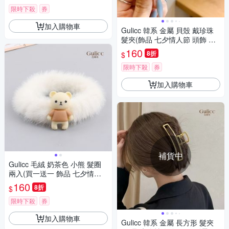
限時下殺
券
加入購物車
Gulicc 韓系 金屬 貝殼 戴珍珠
髮夾(飾品 七夕情人節 頭飾 髮
帶 髮箍 生日禮物 主題穿搭 約
160
8折
$
會 )
限時下殺
券
加入購物車
補貨中
Gulicc 毛絨 奶茶色 小熊 髮圈
兩入(買一送一 飾品 七夕情人
節 髮繩 生日禮物 )
160
8折
$
限時下殺
券
加入購物車
Gulicc 韓系 金屬 長方形 髮夾