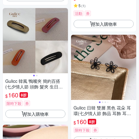
5
(
1
)
活動
券
加入購物車
Gulicc 韓風 鴨嘴夾 簡約百搭
(七夕情人節 頭飾 髮夾 生日禮
物 禮物)
160
8折
$
限時下殺
券
Gulicc 日韓 雙層 黑色 花朵 耳
環(七夕情人節 飾品 耳飾 耳釘
加入購物車
耳扣 耳環 生日禮物 )
160
8折
$
限時下殺
券