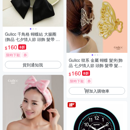
Gulicc 千鳥格 蝴蝶結 大腸圈
(飾品 七夕情人節 頭飾 髮帶 髮
箍 生日禮物 主題穿搭 約會 )
160
8折
$
限時下殺
券
Gulicc 韓系 金屬 蝴蝶 髮夾(飾
貨到通知我
品 七夕情人節 頭飾 髮帶 髮箍
生日禮物 主題穿搭 約會 )
160
8折
$
限時下殺
券
加入購物車