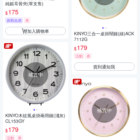
純銀耳骨夾(單支售)
175
$
挑戰低價
券
加入購物車
KINYO三合一桌掛鬧鐘(綠)ACK
7112G
179
$
活動
券
貨到通知我
補貨中
補貨中
KINYO木紋風桌掛兩用鐘(淺灰)
CL153GY
179
$
活動
券