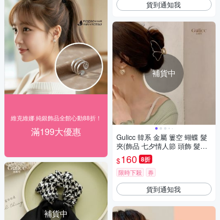
貨到通知我
補貨中
維克維娜 純銀飾品全館心動88折！
滿199大優惠
Gulicc 韓系 金屬 簍空 蝴蝶 髮
夾(飾品 七夕情人節 頭飾 髮帶
髮箍 生日禮物 主題穿搭 約會 )
160
8折
$
限時下殺
券
貨到通知我
補貨中