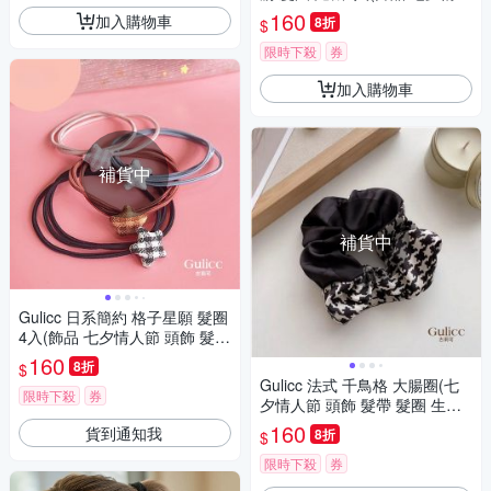
節 頭飾 髮帶 髮箍 生日禮物 主
160
加入購物車
8折
$
題穿搭 約會 )
限時下殺
券
加入購物車
補貨中
補貨中
Gulicc 日系簡約 格子星願 髮圈
4入(飾品 七夕情人節 頭飾 髮帶
髮圈 生日禮物 )
160
8折
$
Gulicc 法式 千鳥格 大腸圈(七
限時下殺
券
夕情人節 頭飾 髮帶 髮圈 生日
禮物 )
160
貨到通知我
8折
$
限時下殺
券