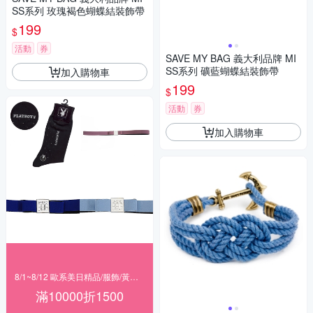
SS系列 玫瑰褐色蝴蝶結裝飾帶
199
$
活動
券
SAVE MY BAG 義大利品牌 MI
SS系列 礦藍蝴蝶結裝飾帶
加入購物車
199
$
活動
券
加入購物車
8/1~8/12 歐系美日精品/服飾/黃金 滿$10000現折1500
滿10000折1500