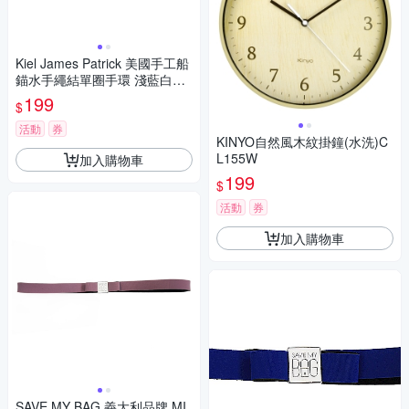
Kiel James Patrick 美國手工船
錨水手繩結單圈手環 淺藍白編
織
199
$
活動
券
KINYO自然風木紋掛鐘(水洗)C
L155W
加入購物車
199
$
活動
券
加入購物車
SAVE MY BAG 義大利品牌 MI