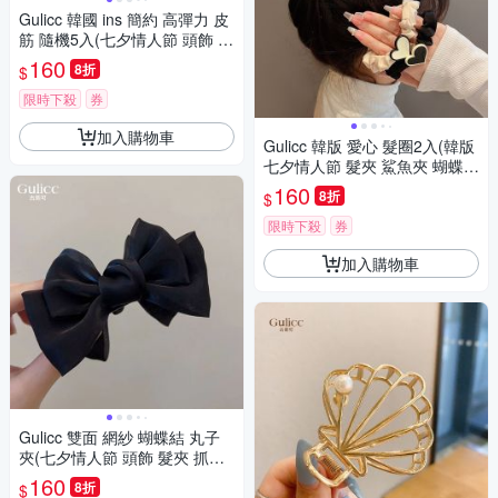
Gulicc 韓國 ins 簡約 高彈力 皮
筋 隨機5入(七夕情人節 頭飾 髮
帶 髮繩 髮束 生日禮物 )
160
8折
$
限時下殺
券
加入購物車
Gulicc 韓版 愛心 髮圈2入(韓版
七夕情人節 髮夾 鯊魚夾 蝴蝶結
生日禮物 )
160
8折
$
限時下殺
券
加入購物車
Gulicc 雙面 網紗 蝴蝶結 丸子
夾(七夕情人節 頭飾 髮夾 抓夾
髮圈 韓國 生日禮物 )
160
8折
$