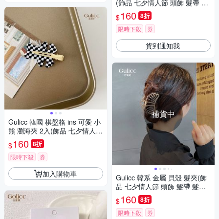
(飾品 七夕情人節 頭飾 髮帶 髮
箍 生日禮物 主題穿搭 約會 )
160
8折
$
限時下殺
券
貨到通知我
補貨中
Gulicc 韓國 棋盤格 ins 可愛 小
熊 瀏海夾 2入(飾品 七夕情人節
頭飾 髮帶 髮箍 生日禮物 主題
160
8折
$
穿搭 約會 )
限時下殺
券
加入購物車
Gulicc 韓系 金屬 貝殼 髮夾(飾
品 七夕情人節 頭飾 髮帶 髮箍
生日禮物 主題穿搭 約會 )
160
8折
$
限時下殺
券