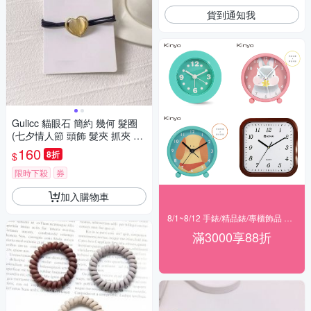
貨到通知我
Gulicc 貓眼石 簡約 幾何 髮圈
(七夕情人節 頭飾 髮夾 抓夾 髮
圈 韓國 生日禮物 )
160
8折
$
限時下殺
券
加入購物車
8/1~8/12 手錶/精品錶/專櫃飾品 指定商品滿$3000享88折
滿3000享88折