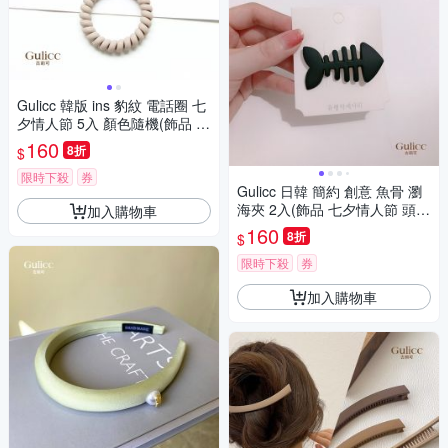
Gulicc 韓版 ins 豹紋 電話圈 七
夕情人節 5入 顏色隨機(飾品 七
夕情人節 頭飾 髮帶 髮箍 生日
160
8折
$
禮物 主題穿搭 約會 )
限時下殺
券
Gulicc 日韓 簡約 創意 魚骨 瀏
海夾 2入(飾品 七夕情人節 頭飾
加入購物車
髮帶 髮箍 生日禮物 主題穿搭
160
8折
$
約會 )
限時下殺
券
加入購物車