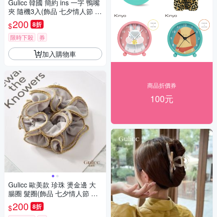
Gulicc 韓國 簡約 ins 一字 鴨嘴
夾 隨機3入(飾品 七夕情人節 頭
飾 髮帶 髮箍 生日禮物 主題穿
200
8折
$
搭 約會 )
限時下殺
券
加入購物車
商品折價券
100元
Gulicc 歐美款 珍珠 燙金邊 大
腸圈 髮圈(飾品 七夕情人節 頭
飾 髮帶 髮箍 生日禮物 主題穿
200
8折
$
搭 約會 )