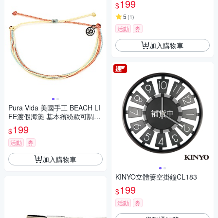
199
$
5
(
1
)
活動
券
加入購物車
Pura Vida 美國手工 BEACH LI
補貨中
FE渡假海灘 基本繽紛款可調式
手鍊
199
$
活動
券
加入購物車
KINYO立體簍空掛鐘CL183
199
$
活動
券