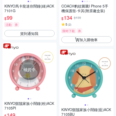
KINYO馬卡龍迷你鬧鐘(綠)ACK
COACH豹紋圖騰I Phone 5手
7101G
機保護殼-卡其(附原廠盒裝)
99
134
$139
$
$
5
活動
券
(
2
)
限時下殺
券
貨到通知我
加入購物車
補貨中
KINYO鬍鬚家族小鬧鐘(粉)ACK
7105PI
KINYO鬍鬚家族小鬧鐘(藍)ACK
149
7105BU
$