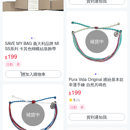
貨到通知我
補貨中
SAVE MY BAG 義大利品牌 MI
SS系列 卡其色蝴蝶結裝飾帶
199
$
活動
券
加入購物車
Pura Vida Original 繽紛基本款
幸運手鍊 自然共鳴色
199
$
5
(
1
)
活動
券
補貨中
貨到通知我