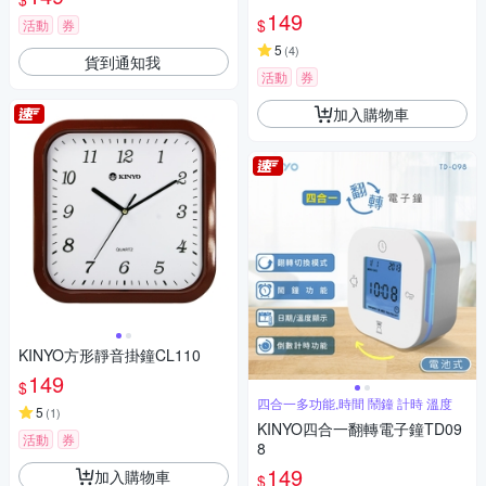
149
$
活動
券
5
(
4
)
貨到通知我
活動
券
加入購物車
KINYO方形靜音掛鐘CL110
149
$
四合一多功能,時間 鬧鐘 計時 溫度
5
(
1
)
KINYO四合一翻轉電子鐘TD09
活動
券
8
149
加入購物車
$