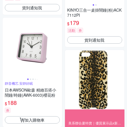
貨到通知我
KINYO三合一桌掛鬧鐘(粉)ACK
7112PI
179
$
活動
券
貨到通知我
靜音機芯,安靜好眠
日本AWSON歐森 精緻百搭小
鬧鐘/時鐘(AWK-6003)櫻花粉
188
$
券
加入購物車
美系聯合夏特賣｜優質展示品x新品出清獨家19折起