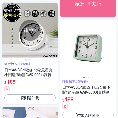
滿2件享92折
補貨中
靜音機芯,安靜好眠
日本AWSON歐森 北歐風經典
小鬧鐘/時鐘(AWK-6001)靜音掃
描
188
靜音機芯,安靜好眠
$
日本AWSON歐森 精緻百搭小
券
鬧鐘/時鐘(AWK-6003)質感綠
貨到通知我
188
$
券
加入購物車