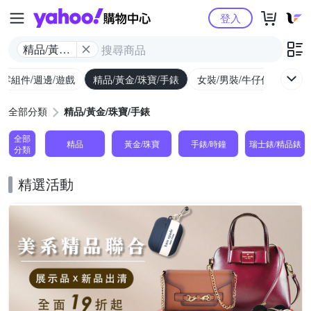
Yahoo購物中心
登入
精品/黃金/
珠寶/手錶
/零組件/週邊/遊戲
精品/黃金/珠寶/手錶
女裝/男裝/牛仔休閒
內
全部分類
精品/黃金/珠寶/手錶
全部
精品
黃金/珠寶
手錶/時鐘
瑞士錶/精品錶
分類
精選活動