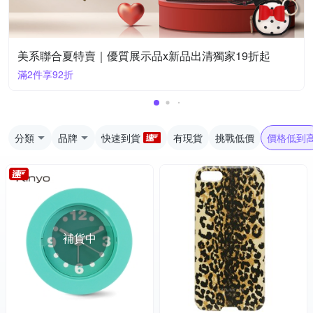
美系聯合夏特賣｜優質展示品x新品出清獨家19折起
滿2件享92折
分類
品牌
快速到貨
有現貨
挑戰低價
價格低到
補貨中