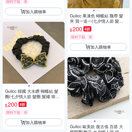
限時下殺
券
加入購物車
Gulicc 果凍色 蝴蝶結 飄帶 髮
夾 買一送一(七夕情人節 髮夾
鯊魚夾 蝴蝶結 生日禮物 )
200
8折
$
限時下殺
券
加入購物車
Gulicc 韓國 大水鑽 蝴蝶結 髮
圈(七夕情人節 髮圈 髮繩 韓版
不咬髮 生日禮物 )
200
8折
$
限時下殺
券
加入購物車
Gulicc 歐美款 復古係 百搭 大
腸髮圈(飾品 七夕情人節 頭飾