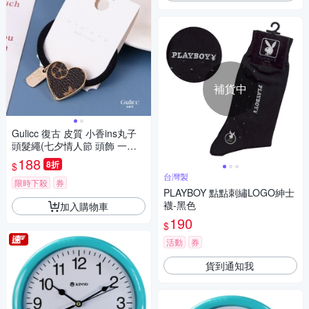
補貨中
Gulicc 復古 皮質 小香ins丸子
頭髮繩(七夕情人節 頭飾 一字
夾 瀏海夾 側邊夾 聖誕 禮物 主
188
8折
$
題穿搭)
台灣製
限時下殺
券
PLAYBOY 點點刺繡LOGO紳士
襪-黑色
加入購物車
190
$
活動
券
貨到通知我