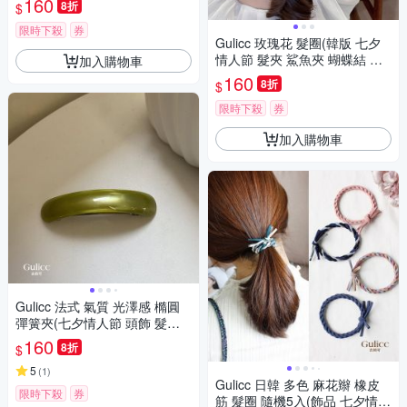
160
8折
$
限時下殺
券
Gulicc 玫瑰花 髮圈(韓版 七夕
情人節 髮夾 鯊魚夾 蝴蝶結 生
加入購物車
日禮物 )
160
8折
$
限時下殺
券
加入購物車
Gulicc 法式 氣質 光澤感 橢圓
彈簧夾(七夕情人節 頭飾 髮夾
抓夾 髮圈 韓國 生日禮物 )
160
8折
$
5
(
1
)
Gulicc 日韓 多色 麻花辮 橡皮
限時下殺
券
筋 髮圈 隨機5入(飾品 七夕情人