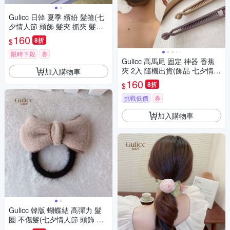
Gulicc 日韓 夏季 繽紛 髮箍(七
夕情人節 頭飾 髮夾 抓夾 髮圈
韓國 生日禮物 )
160
8折
$
限時下殺
券
Gulicc 高馬尾 固定 神器 香蕉
夾 2入 隨機出貨(飾品 七夕情人
加入購物車
節 頭飾 髮帶 髮箍 生日禮物 主
160
8折
$
題穿搭 約會 )
挑戰低價
券
加入購物車
Gulicc 韓版 蝴蝶結 高彈力 髮
圈 不傷髮(七夕情人節 頭飾 髮
夾 抓夾 髮圈 韓國 生日禮物 )