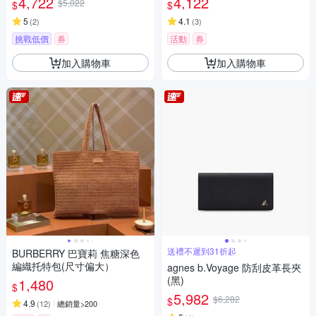
4,722
4,122
$5,022
$
$
5
4.1
(
2
)
(
3
)
挑戰低價
券
活動
券
加入購物車
加入購物車
送禮不遲到31折起
BURBERRY 巴寶莉 焦糖深色
編織托特包(尺寸偏大）
agnes b.Voyage 防刮皮革長夾
(黑)
1,480
$
5,982
$6,282
$
4.9
(
12
)
總銷量>200