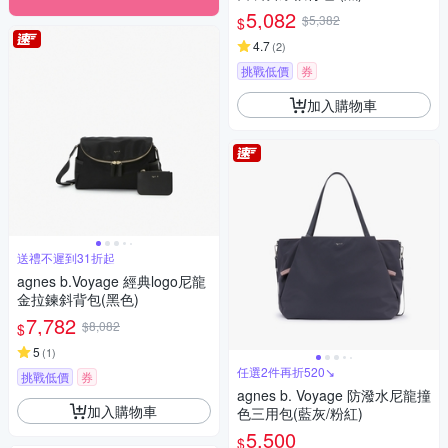
5,082
$5,382
$
4.7
(
2
)
挑戰低價
券
加入購物車
送禮不遲到31折起
agnes b.Voyage 經典logo尼龍
金拉鍊斜背包(黑色)
7,782
$8,082
$
5
(
1
)
任選2件再折520↘
挑戰低價
券
agnes b. Voyage 防潑水尼龍撞
加入購物車
色三用包(藍灰/粉紅)
5,500
$