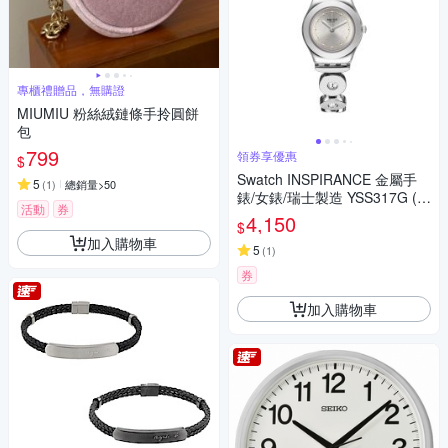
專櫃禮贈品，無購證
MIUMIU 粉絲絨鏈條手拎圓餅
包
799
領券享優惠
$
Swatch INSPIRANCE 金屬手
5
(
1
)
總銷量>50
錶/女錶/瑞士製造 YSS317G (2
活動
券
5mm)
4,150
$
加入購物車
5
(
1
)
券
加入購物車