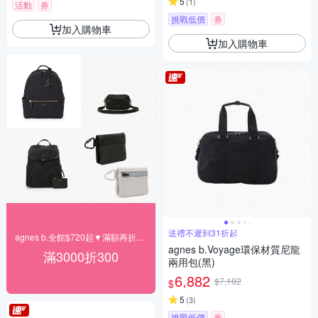
5
(
1
)
活動
券
挑戰低價
券
加入購物車
加入購物車
送禮不遲到31折起
agnes b.全館$720起▼滿額再折300
agnes b.Voyage環保材質尼龍
滿3000折300
兩用包(黑)
6,882
$7,182
$
5
(
3
)
挑戰低價
券