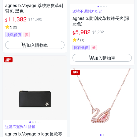
agnes b.Voyage 荔枝紋皮革斜
背包 黑色
送禮不遲到31折起
11,382
agnes b.防刮皮革拉鍊長夾(深
$11,682
$
藍色)
5
(
2
)
5,982
$6,282
$
挑戰低價
券
5
(
1
)
加入購物車
挑戰低價
券
加入購物車
送禮不遲到31折起
agnes b.Voyage b logo長款零