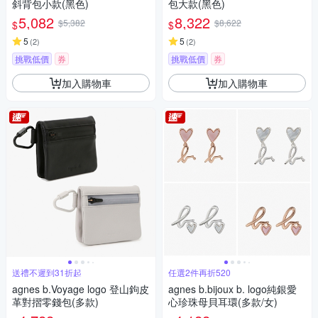
斜背包小款(黑色)
包大款(黑色)
5,082
8,322
$5,382
$8,622
$
$
5
5
(
2
)
(
2
)
挑戰低價
券
挑戰低價
券
加入購物車
加入購物車
送禮不遲到31折起
任選2件再折520
agnes b.Voyage logo 登山鉤皮
agnes b.bijoux b. logo純銀愛
革對摺零錢包(多款)
心珍珠母貝耳環(多款/女)