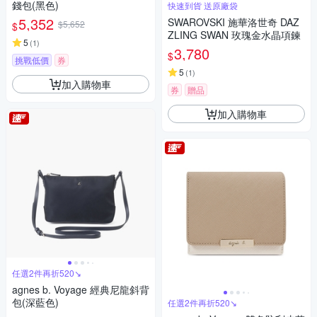
錢包(黑色)
快速到貨 送原廠袋
5,352
SWAROVSKI 施華洛世奇 DAZ
$5,652
$
ZLING SWAN 玫瑰金水晶項鍊
5
(
1
)
3,780
$
挑戰低價
券
5
(
1
)
加入購物車
券
贈品
加入購物車
任選2件再折520↘
agnes b. Voyage 經典尼龍斜背
包(深藍色)
任選2件再折520↘