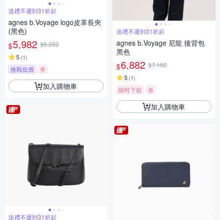
送禮不遲到31折起
agnes b.Voyage logo皮革長夾
(黑色)
送禮不遲到31折起
5,982
agnes b.Voyage 尼龍 後背包
$6,282
$
黑色
5
(
1
)
6,882
$7,182
$
挑戰低價
券
5
(
1
)
加入購物車
限時下殺
券
加入購物車
送禮不遲到31折起