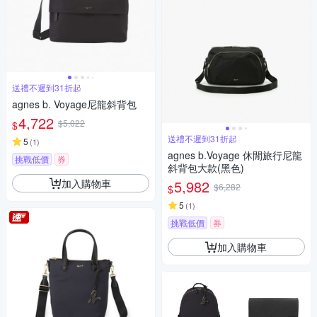
送禮不遲到31折起
agnes b. Voyage尼龍斜背包
4,722
$5,022
$
送禮不遲到31折起
5
(
1
)
agnes b.Voyage 休閒旅行尼龍
挑戰低價
券
斜背包大款(黑色)
加入購物車
5,982
$6,282
$
5
(
1
)
挑戰低價
券
加入購物車