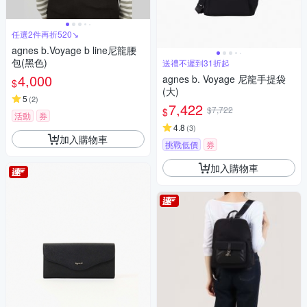
任選2件再折520↘
agnes b.Voyage b line尼龍腰
包(黑色)
送禮不遲到31折起
4,000
agnes b. Voyage 尼龍手提袋
$
(大)
5
(
2
)
7,422
$7,722
$
活動
券
4.8
(
3
)
加入購物車
挑戰低價
券
加入購物車