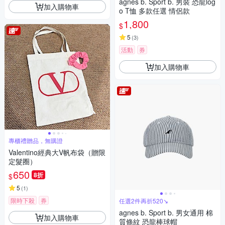
agnes b. Sport b. 男裝 恐龍log
加入購物車
o T恤 多款任選 情侶款
1,800
$
5
(
3
)
活動
券
加入購物車
專櫃禮贈品，無購證
Valentino經典大V帆布袋（贈限
定髮圈）
650
8折
$
5
(
1
)
限時下殺
券
任選2件再折520↘
agnes b. Sport b. 男女通用 棉
加入購物車
質條紋 恐龍棒球帽