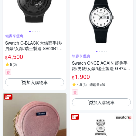
領券享優惠
Swatch C-BLACK 大錶面手錶/
男錶/女錶/瑞士製造 SB03B100
(47mm)
4,500
領券享優惠
$
Swatch ONCE AGAIN 經典手
5
(
2
)
錶/男錶/女錶/瑞士製造 GB743-
券
S26 (34mm)
1,900
$
加入購物車
4.6
(
3
)
總銷量>50
券
加入購物車