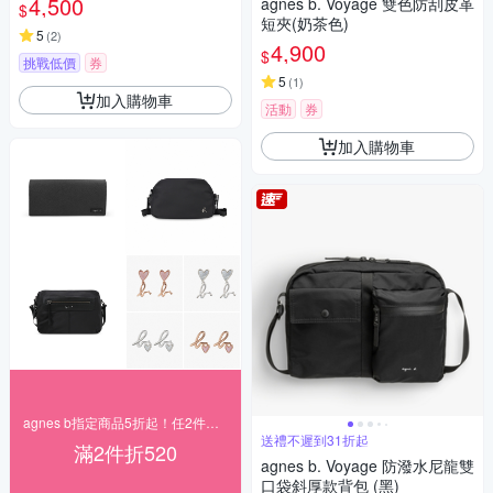
4,500
agnes b. Voyage 雙色防刮皮革
$
短夾(奶茶色)
5
(
2
)
4,900
$
挑戰低價
券
5
(
1
)
加入購物車
活動
券
加入購物車
agnes b指定商品5折起！任2件再折520
送禮不遲到31折起
滿2件折520
agnes b. Voyage 防潑水尼龍雙
口袋斜厚款背包 (黑)