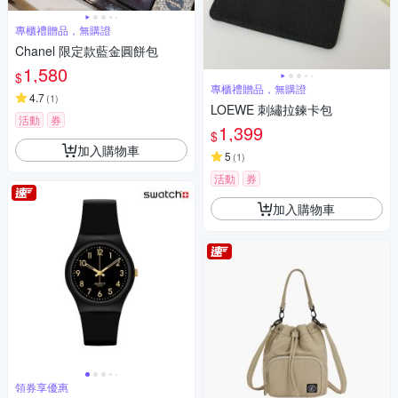
專櫃禮贈品，無購證
Chanel 限定款藍金圓餅包
1,580
$
專櫃禮贈品，無購證
4.7
(
1
)
LOEWE 刺繡拉鍊卡包
活動
券
1,399
$
加入購物車
5
(
1
)
活動
券
加入購物車
領券享優惠