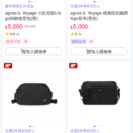
夏特賣限定31折起
任選2件再折520↘
agnes b. Voyage 小款尼龍b lo
agnes b. Voyage 經典防刮鐵牌
go掛飾後背包(黑)
logo長夾(黑色)
5,200
5,000
$5,500
$
$
4.9
5
(
3
)
(
5
)
限時下殺
券
挑戰低價
券
加入購物車
加入購物車
任選2件再折520↘
任選2件再折520↘