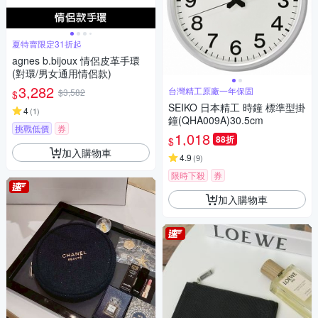
夏特賣限定31折起
agnes b.bijoux 情侶皮革手環
(對環/男女通用情侶款)
3,282
台灣精工原廠一年保固
$3,582
$
SEIKO 日本精工 時鐘 標準型掛
4
(
1
)
鐘(QHA009A)30.5cm
挑戰低價
券
1,018
88折
$
加入購物車
4.9
(
9
)
限時下殺
券
加入購物車