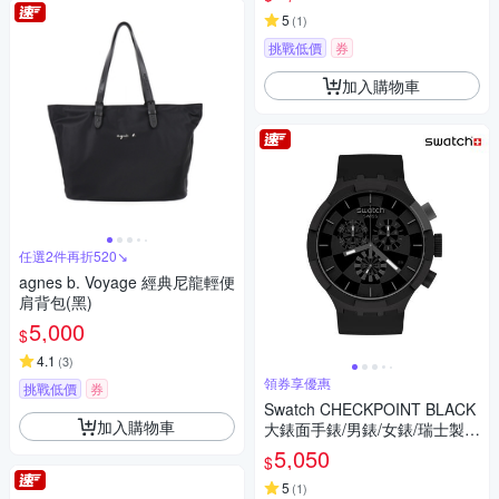
5
(
1
)
挑戰低價
券
加入購物車
任選2件再折520↘
agnes b. Voyage 經典尼龍輕便
肩背包(黑)
5,000
$
4.1
(
3
)
領券享優惠
挑戰低價
券
Swatch CHECKPOINT BLACK
加入購物車
大錶面手錶/男錶/女錶/瑞士製造
SB02B400 (47mm)
5,050
$
5
(
1
)