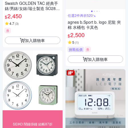
Swatch GOLDEN TAC 經典手
錶/男錶/女錶/瑞士製造 SO28B
113 (34mm)
2,450
任選2件再折520↘
$
agnes b.Sport b. logo 尼龍 夾
4.7
(
3
)
棉 水桶包 卡其色
券
2,500
$
加入購物車
5
(
1
)
挑戰低價
券
加入購物車
SEIKO 鬧鐘掛鐘 結帳87折