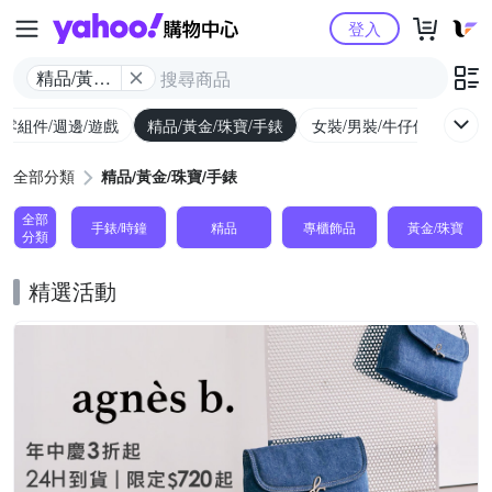
Yahoo購物中心
登入
精品/黃金/
珠寶/手錶
/零組件/週邊/遊戲
精品/黃金/珠寶/手錶
女裝/男裝/牛仔休閒
內
全部分類
精品/黃金/珠寶/手錶
全部
手錶/時鐘
精品
專櫃飾品
黃金/珠寶
分類
精選活動