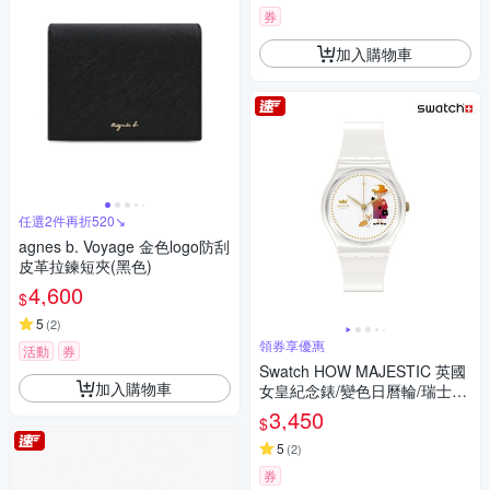
券
加入購物車
任選2件再折520↘
agnes b. Voyage 金色logo防刮
皮革拉鍊短夾(黑色)
4,600
$
5
(
2
)
領券享優惠
活動
券
Swatch HOW MAJESTIC 英國
加入購物車
女皇紀念錶/變色日曆輪/瑞士製
造 GZ711 (34mm)
3,450
$
5
(
2
)
券