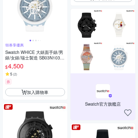
領券享優惠
Swatch WHICE 大錶面手錶/男
錶/女錶/瑞士製造 SB03N103
(47mm)
4,500
$
5
(
2
)
券
加入購物車
Swatch官方旗艦店