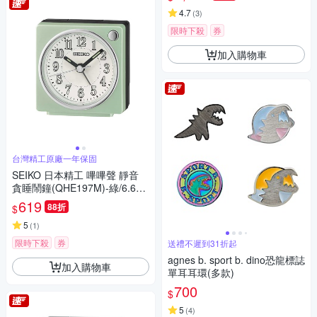
4.7
(
3
)
限時下殺
券
加入購物車
台灣精工原廠一年保固
SEIKO 日本精工 嗶嗶聲 靜音
貪睡鬧鐘(QHE197M)-綠/6.6X
6.6cm
619
88折
$
5
(
1
)
限時下殺
券
送禮不遲到31折起
agnes b. sport b. dino恐龍標誌
加入購物車
單耳耳環(多款)
700
$
5
(
4
)