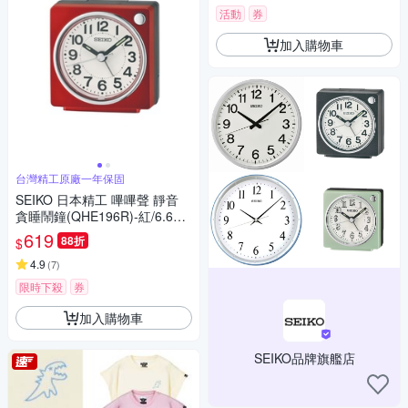
活動
券
加入購物車
台灣精工原廠一年保固
SEIKO 日本精工 嗶嗶聲 靜音
貪睡鬧鐘(QHE196R)-紅/6.6X6.
6cm
619
88折
$
4.9
(
7
)
限時下殺
券
加入購物車
SEIKO品牌旗艦店