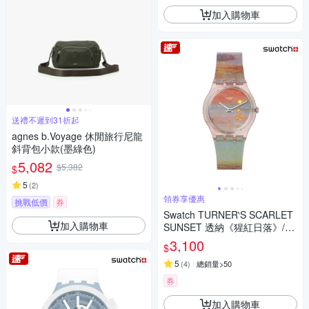
加入購物車
送禮不遲到31折起
agnes b.Voyage 休閒旅行尼龍
斜背包小款(墨綠色)
5,082
$5,382
$
5
(
2
)
領券享優惠
挑戰低價
券
Swatch TURNER‵S SCARLET
加入購物車
SUNSET 透納《猩紅日落》/泰
德美術館聯名 SO28Z700 (34m
3,100
$
m)
5
(
4
)
總銷量>50
券
加入購物車