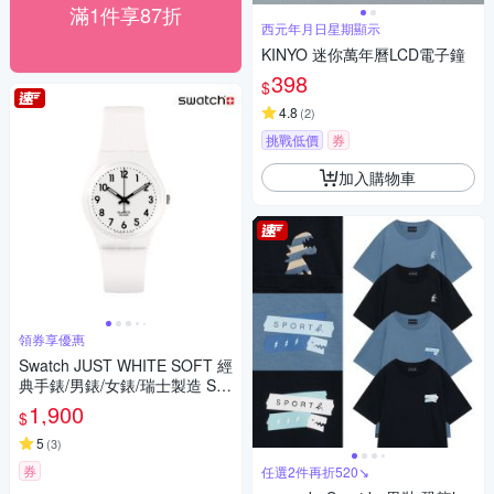
滿1件享87折
西元年月日星期顯示
KINYO 迷你萬年曆LCD電子鐘
398
$
4.8
(
2
)
挑戰低價
券
加入購物車
領券享優惠
Swatch JUST WHITE SOFT 經
典手錶/男錶/女錶/瑞士製造 SO
28W107-S14 (34mm)
1,900
$
5
(
3
)
券
任選2件再折520↘