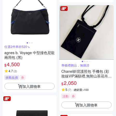
任選2件再折520↘
agnes b. Voyage 中型撞色尼龍
兩用包 (黑)
4,500
$
專櫃禮贈品，無購證
4.7
Chanel斜背護照包 手機包 (彩
(
2
)
妝線VIP滿額禮,無附山茶花吊
挑戰低價
券
飾）
2,050
$
加入購物車
5
(
7
)
總銷量>100
活動
券
加入購物車