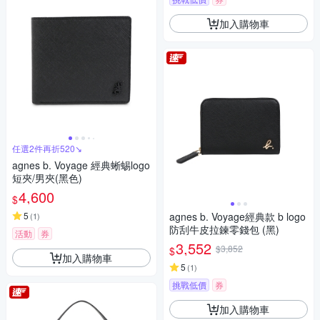
加入購物車
任選2件再折520↘
agnes b. Voyage 經典蜥蜴logo
短夾/男夾(黑色)
4,600
$
5
agnes b. Voyage經典款 b logo
(
1
)
防刮牛皮拉鍊零錢包 (黑)
活動
券
3,552
$3,852
$
加入購物車
5
(
1
)
挑戰低價
券
加入購物車