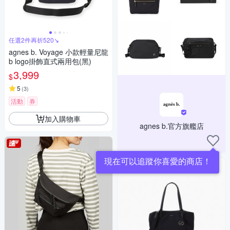
任選2件再折520↘
agnes b. Voyage 小款輕量尼龍
b logo掛飾直式兩用包(黑)
3,999
$
5
(
3
)
活動
券
加入購物車
agnes b.官方旗艦店
現在可以追蹤你喜愛的商店！