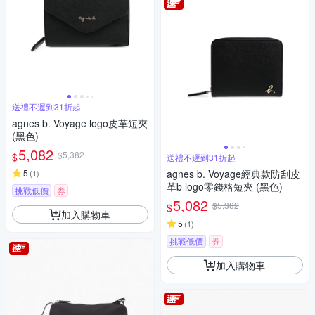
送禮不遲到31折起
agnes b. Voyage logo皮革短夾
(黑色)
5,082
$5,382
$
送禮不遲到31折起
5
agnes b. Voyage經典款防刮皮
(
1
)
革b logo零錢格短夾 (黑色)
挑戰低價
券
5,082
$5,382
$
加入購物車
5
(
1
)
挑戰低價
券
加入購物車