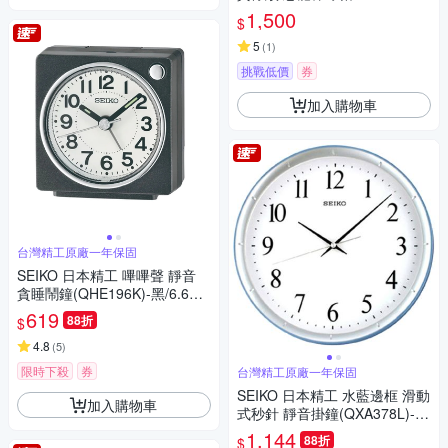
1,500
$
5
(
1
)
挑戰低價
券
加入購物車
台灣精工原廠一年保固
SEIKO 日本精工 嗶嗶聲 靜音
貪睡鬧鐘(QHE196K)-黑/6.6X6.
6cm
619
88折
$
4.8
(
5
)
限時下殺
券
台灣精工原廠一年保固
SEIKO 日本精工 水藍邊框 滑動
加入購物車
式秒針 靜音掛鐘(QXA378L)-
藍-白/31cm
1,144
88折
$