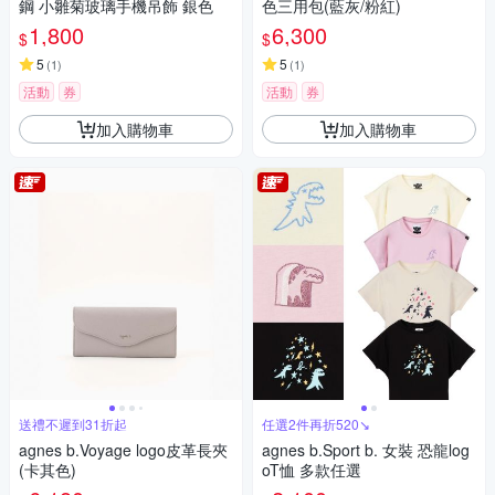
鋼 小雛菊玻璃手機吊飾 銀色
色三用包(藍灰/粉紅)
1,800
6,300
$
$
5
5
(
1
)
(
1
)
活動
券
活動
券
加入購物車
加入購物車
送禮不遲到31折起
任選2件再折520↘
agnes b.Voyage logo皮革長夾
agnes b.Sport b. 女裝 恐龍log
(卡其色)
oT恤 多款任選