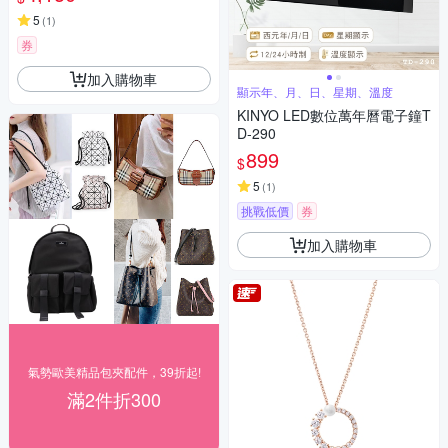
5
(
1
)
券
加入購物車
顯示年、月、日、星期、溫度
KINYO LED數位萬年曆電子鐘T
D-290
899
$
5
(
1
)
挑戰低價
券
加入購物車
氣勢歐美精品包夾配件，39折起!
滿2件折300