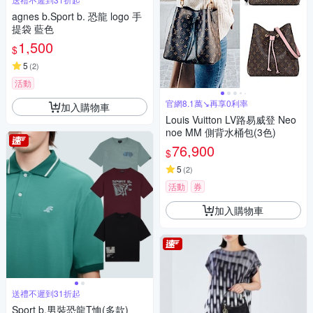
agnes b.Sport b. 恐龍 logo 手
提袋 藍色
1,500
$
5
(
2
)
活動
官網8.1萬↘再享0利率
加入購物車
Louis Vuitton LV路易威登 Neo
noe MM 側背水桶包(3色)
76,900
$
5
(
2
)
活動
券
加入購物車
送禮不遲到31折起
Sport b.男裝恐龍T恤(多款)