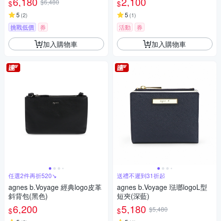
6,180
2,100
$6,480
$
$
5
5
(
2
)
(
1
)
挑戰低價
券
活動
券
加入購物車
加入購物車
任選2件再折520↘
送禮不遲到31折起
agnes b.Voyage 經典logo皮革
agnes b.Voyage 琺瑯logoL型
斜背包(黑色)
短夾(深藍)
6,200
5,180
$5,480
$
$