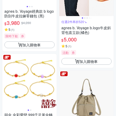
agnes b. Voyage經典款 b logo
防刮牛皮拉鍊零錢包 (黑)
3,980
任選2件再折520↘
$4,280
$
agnes b. Voyage b.logo牛皮斜
5
(
1
)
背包直立款(橘色)
限時下殺
券
5,000
$
加入購物車
5
(
1
)
活動
券
加入購物車
囍金 金彩愛戀 999千足黃金轉