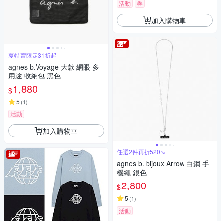
活動
券
加入購物車
夏特賣限定31折起
agnes b.Voyage 大款 網眼 多
用途 收納包 黑色
1,880
$
5
(
1
)
活動
加入購物車
任選2件再折520↘
agnes b. bijoux Arrow 白鋼 手
機繩 銀色
2,800
$
5
(
1
)
活動