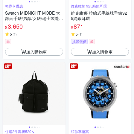
領券享優惠
維克維娜 925純銀耳環
Swatch MIDNIGHT MODE 大
維克維娜 拉線式毛線球垂鍊92
錶面手錶/男錶/女錶/瑞士製造 S
5純銀耳環
B05B111 (47mm)
3,650
871
$
$
5
5
(
1
)
(
1
)
券
挑戰低價
券
加入購物車
加入購物車
任選2件再折520↘
領券享優惠