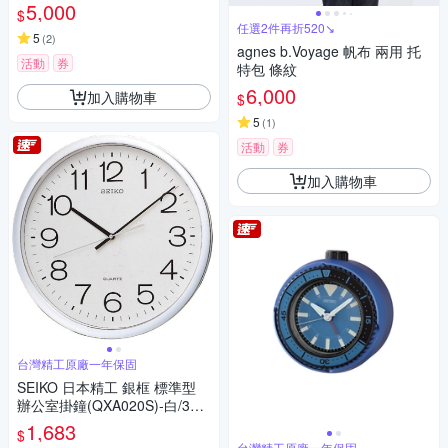
5,000
$
任選2件再折520↘
5
(
2
)
agnes b.Voyage 帆布 兩用 托
活動
券
特包 條紋
6,000
加入購物車
$
5
(
1
)
活動
券
加入購物車
台灣精工原廠一年保固
SEIKO 日本精工 銀框 標準型
辦公室掛鐘(QXA020S)-白/36.1
cm
1,683
$
台灣精工原廠一年保固