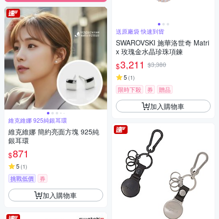
送原廠袋 快速到貨
SWAROVSKI 施華洛世奇 Matri
x 玫瑰金水晶珍珠項鍊
3,211
$3,380
$
5
(
1
)
限時下殺
券
贈品
加入購物車
維克維娜 925純銀耳環
維克維娜 簡約亮面方塊 925純
銀耳環
871
$
5
(
1
)
挑戰低價
券
加入購物車