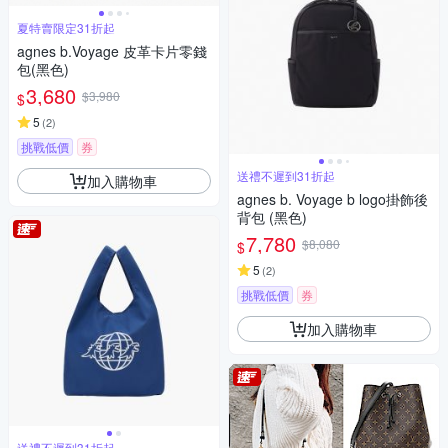
夏特賣限定31折起
agnes b.Voyage 皮革卡片零錢
包(黑色)
3,680
$3,980
$
5
(
2
)
挑戰低價
券
送禮不遲到31折起
加入購物車
agnes b. Voyage b logo掛飾後
背包 (黑色)
7,780
$8,080
$
5
(
2
)
挑戰低價
券
加入購物車
送禮不遲到31折起