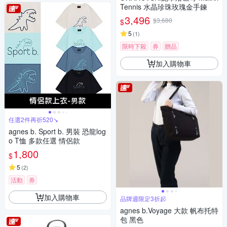
Tennis 水晶珍珠玫瑰金手鍊
3,496
$3,680
$
5
(
1
)
限時下殺
券
贈品
加入購物車
任選2件再折520↘
agnes b. Sport b. 男裝 恐龍log
o T恤 多款任選 情侶款
1,800
$
5
(
2
)
活動
券
加入購物車
品牌週限定3折起
agnes b.Voyage 大款 帆布托特
包 黑色