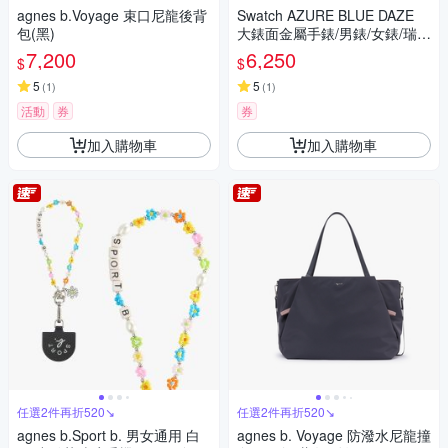
agnes b.Voyage 束口尼龍後背
Swatch AZURE BLUE DAZE
包(黑)
大錶面金屬手錶/男錶/女錶/瑞士
製造 SB07S106 (47mm)
7,200
6,250
$
$
5
5
(
1
)
(
1
)
活動
券
券
加入購物車
加入購物車
任選2件再折520↘
任選2件再折520↘
agnes b.Sport b. 男女通用 白
agnes b. Voyage 防潑水尼龍撞