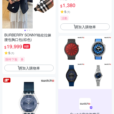
1,380
$
5
(
1
)
活動
加入購物車
BURBERRY SONNY格紋拉鍊
腰包胸口包(棕色)
19,999
8折
$
5
(
1
)
限時下殺
券
加入購物車