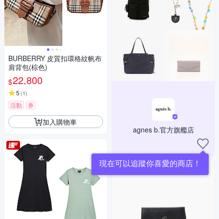
BURBERRY 皮質扣環格紋帆布
肩背包(棕色)
22,800
$
5
(
1
)
活動
券
加入購物車
agnes b.官方旗艦店
現在可以追蹤你喜愛的商店！