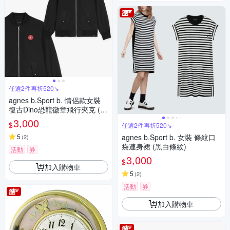
任選2件再折520↘
agnes b.Sport b. 情侶款女裝
復古Dino恐龍徽章飛行夾克 (黑
色)
3,000
$
任選2件再折520↘
5
agnes b.Sport b. 女裝 條紋口
(
2
)
袋連身裙 (黑白條紋)
活動
券
3,000
$
加入購物車
5
(
2
)
活動
券
加入購物車