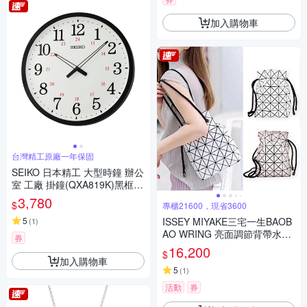
加入購物車
台灣精工原廠一年保固
SEIKO 日本精工 大型時鐘 辦公
室 工廠 掛鐘(QXA819K)黑框/5
0.8cm
3,780
$
專櫃21600，現省3600
5
ISSEY MIYAKE三宅一生BAOB
(
1
)
AO WRING 亮面調節背帶水桶
券
包(多色選)
16,200
$
加入購物車
5
(
1
)
活動
券