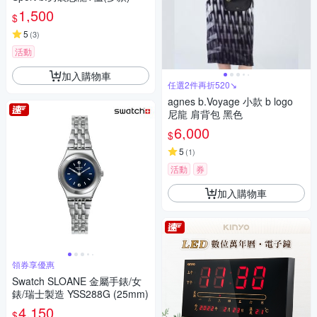
1,500
$
5
(
3
)
活動
加入購物車
任選2件再折520↘
agnes b.Voyage 小款 b logo
尼龍 肩背包 黑色
6,000
$
5
(
1
)
活動
券
加入購物車
領券享優惠
Swatch SLOANE 金屬手錶/女
錶/瑞士製造 YSS288G (25mm)
4,150
$