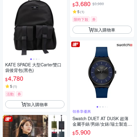
3,680
$3,980
$
5
(
1
)
限時下殺
券
加入購物車
KATE SPADE 大型Carter雙口
袋後背包(黑色)
4,780
$
5
(
1
)
活動
券
加入購物車
領券享優惠
Swatch DUET AT DUSK 超薄
金屬手錶/男錶/女錶/瑞士製造 S
YXB108 (38mm)
5,900
$