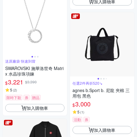
加入購物車
送原廠袋 快速到貨
SWAROVSKI 施華洛世奇 Matri
x 水晶珍珠項鍊
3,221
$3,390
$
任選2件再折520↘
5
agnes b.Sport b. 尼龍 夾棉 三
(
2
)
用包 黑色
限時下殺
券
贈品
3,000
$
加入購物車
5
(
1
)
活動
券
加入購物車