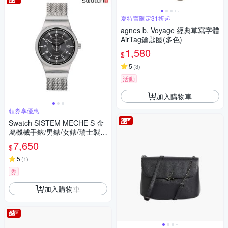
夏特賣限定31折起
agnes b. Voyage 經典草寫字體
AirTag鑰匙圈(多色)
1,580
$
5
(
3
)
活動
加入購物車
領券享優惠
Swatch SISTEM MECHE S 金
屬機械手錶/男錶/女錶/瑞士製造
YIS418MB (42mm)
7,650
$
5
(
1
)
券
加入購物車