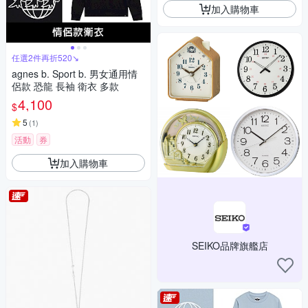
加入購物車
任選2件再折520↘
agnes b. Sport b. 男女通用情
侶款 恐龍 長袖 衛衣 多款
4,100
$
5
(
1
)
活動
券
加入購物車
SEIKO品牌旗艦店