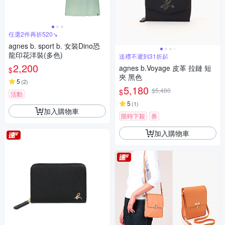
任選2件再折520↘
agnes b. sport b. 女裝Dino恐
龍印花洋裝(多色)
送禮不遲到31折起
2,200
agnes b.Voyage 皮革 拉鏈 短
$
夾 黑色
5
(
2
)
5,180
$5,480
$
活動
5
(
1
)
加入購物車
限時下殺
券
加入購物車