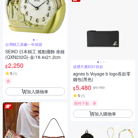
台灣精工原廠一年保固
SEIKO 日本精工 搖動擺飾 座鐘
(QXN232G)-金/18.4x21.2cm
2,250
$
送禮不遲到31折起
5
agnes b.Voyage b logo長款零
(
1
)
錢包(黑色)
券
5,480
$5,780
$
加入購物車
5
(
1
)
限時下殺
券
加入購物車