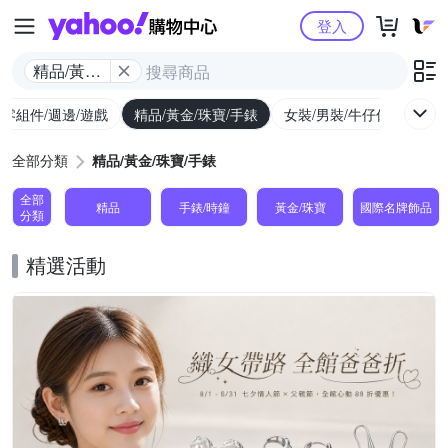
Yahoo購物中心
登入
精品/黃金/
珠寶/手錶
/零組件/週邊/遊戲
精品/黃金/珠寶/手錶
女裝/男裝/牛仔休閒
內
全部分類
精品/黃金/珠寶/手錶
全部
精品
手錶/時鐘
黃金/珠寶
國際名牌飾品
分類
精選活動