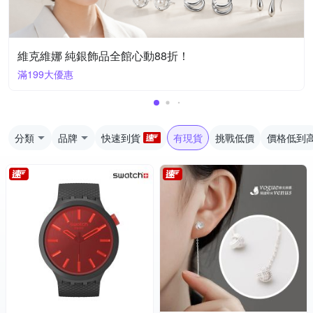
維克維娜 純銀飾品全館心動88折！
滿199大優惠
分類
品牌
快速到貨
有現貨
挑戰低價
價格低到