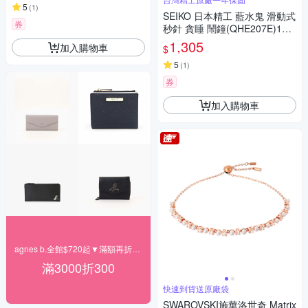
5
(
1
)
SEIKO 日本精工 藍水鬼 滑動式
券
秒針 貪睡 鬧鐘(QHE207E)10.4
X9.7cm
1,305
加入購物車
$
5
(
1
)
券
加入購物車
agnes b.全館$720起▼滿額再折300
滿3000折300
快速到貨送原廠袋
SWAROVSKI施華洛世奇 Matrix