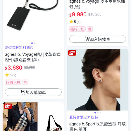
agnes b.Voyage 皮革兩用水桶
包(黑)
9,980
$10,280
$
5
(
1
)
限時下殺
券
加入購物車
夏特賣限定31折起
agnes b. Voyage防刮皮革直式
證件/識別證夾 (黑)
3,680
$3,980
$
5
(
2
)
限時下殺
券
加入購物車
夏特賣限定31折起
agnes b.Sport b.恐龍造型 耳環
黑色 單耳