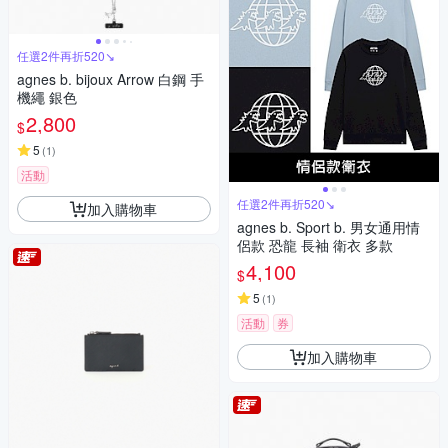
任選2件再折520↘
agnes b. bijoux Arrow 白鋼 手
機繩 銀色
2,800
$
5
(
1
)
活動
任選2件再折520↘
加入購物車
agnes b. Sport b. 男女通用情
侶款 恐龍 長袖 衛衣 多款
4,100
$
5
(
1
)
活動
券
加入購物車