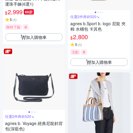
運珠手鍊(6選1)
2,999
66折
$
任選2件再折520↘
5
(
1
)
agnes b.Sport b. logo 尼龍 夾
限時下殺
券
棉 水桶包 卡其色
2,800
加入購物車
$
5
(
1
)
活動
券
加入購物車
任選2件再折520↘
agnes b. Voyage 經典尼龍斜背
包(深藍色)