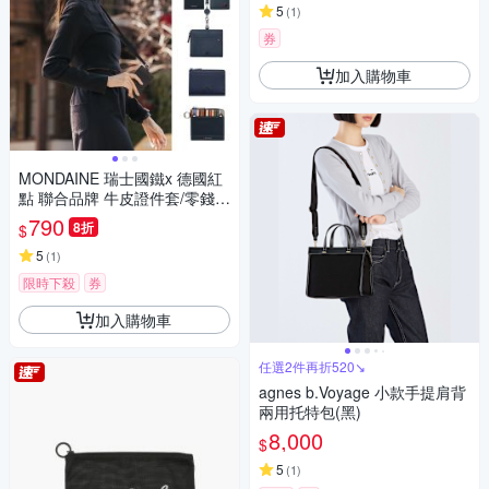
5
(
1
)
券
加入購物車
MONDAINE 瑞士國鐵x 德國紅
點 聯合品牌 牛皮證件套/零錢
包/鑰匙包 ( 多款任選 )
790
8折
$
5
(
1
)
限時下殺
券
加入購物車
任選2件再折520↘
agnes b.Voyage 小款手提肩背
兩用托特包(黑)
8,000
$
5
(
1
)