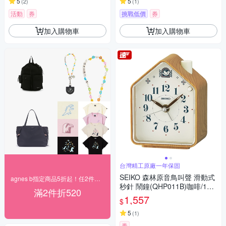
5
5
(
2
)
(
1
)
活動
券
挑戰低價
券
加入購物車
加入購物車
台灣精工原廠一年保固
SEIKO 森林原音鳥叫聲 滑動式
agnes b指定商品5折起！任2件再折520
秒針 鬧鐘(QHP011B)咖啡/11X
滿2件折520
8.6cm
1,557
$
5
(
1
)
券