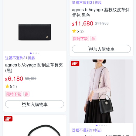
送禮不遲到31折起
agnes b.Voyage 荔枝紋皮革斜
背包 黑色
11,680
$11,980
$
5
(
2
)
限時下殺
券
加入購物車
送禮不遲到31折起
agnes b.Voyage 防刮皮革長夾
(黑)
6,180
$6,480
$
5
(
1
)
限時下殺
券
加入購物車
送禮不遲到31折起