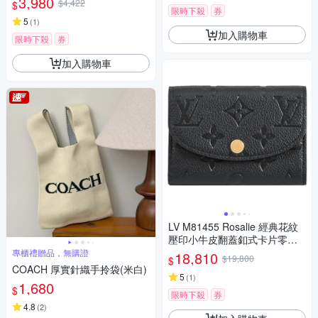
3,980
$4,422
$
式眼鏡袋)
限時下殺
券
5
(
1
)
加入購物車
限時下殺
券
加入購物車
LV M81455 Rosalie 經典花紋
壓印小牛皮翻蓋釦式卡片零錢
包(黑)
專櫃禮贈品，無購證
18,810
$19,800
$
COACH 厚實針織手拎袋(米白)
5
(
1
)
1,680
$
限時下殺
券
4.8
(
2
)