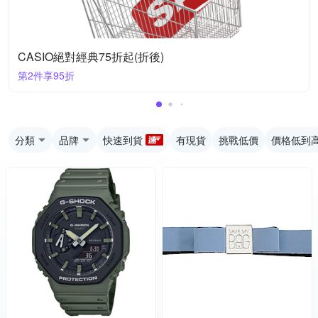
CASIO絕對經典75折起(折後)
第2件享95折
分類
品牌
快速到貨
有現貨
挑戰低價
價格低到