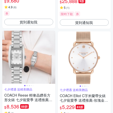
9,680
25,888
$
9折
$
4.9
(
6
)
5
(
1
)
券
限時下殺
券
貨到通知我
貨到通知我
七夕禮遇 送精美贈品
七夕禮遇 送精美贈品
COACH Reese 輕奢晶鑽長方
COACH Elliot C字米蘭帶女錶
形女錶 七夕寵愛季 送禮推薦-2
七夕寵愛季 送禮推薦-玫瑰金/3
0x30mm CO14504587
6mm CO14504209
8,536
5,229
88折
$
83折
$
5