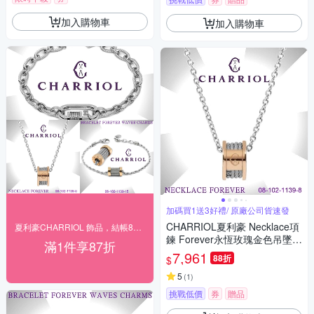
加入購物車
加入購物車
加碼買1送3好禮/ 原廠公司貨速發
CHARRIOL夏利豪 Necklace項
夏利豪CHARRIOL 飾品，結帳87折
鍊 Forever永恆玫瑰金色吊墜4
滿1件享87折
鋼索款 C6(08-102-1139-8)
7,961
88折
$
5
(
1
)
挑戰低價
券
贈品