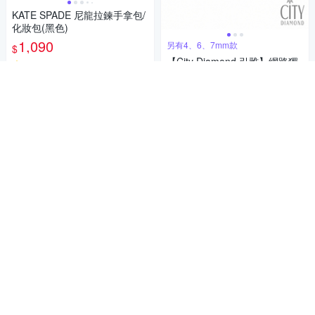
KATE SPADE 尼龍拉鍊手拿包/
化妝包(黑色)
1,090
另有4、6、7mm款
$
【City Diamond 引雅】網路獨
5
(
2
)
家 18K日本四爪晶鑽5mm黃K
活動
券
金耳環(東京Yuki系列)
4,680
$
加入購物車
5
(
1
)
券
加入購物車
補貨中
SOPHIA 蘇菲亞珠寶 - 豆豆鍊 1
8吋 18K金套鍊