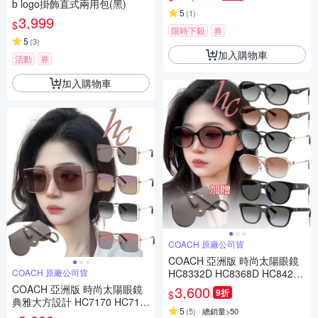
b logo掛飾直式兩用包(黑)
5
(
1
)
3,999
$
限時下殺
券
5
(
3
)
加入購物車
活動
券
加入購物車
COACH 原廠公司貨
COACH 亞洲版 時尚太陽眼鏡
COACH 原廠公司貨
HC8332D HC8368D HC8429D
HC8430D HC8445D 多款任選
COACH 亞洲版 時尚太陽眼鏡
3,600
9折
$
公司貨(加贈掛式眼鏡袋)
典雅大方設計 HC7170 HC717
5
(
5
)
總銷量>50
4D 多色款任選 公司貨(加贈掛