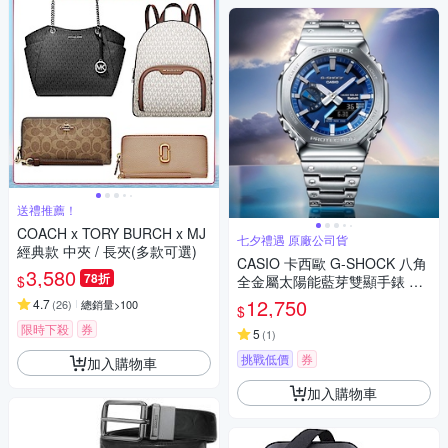
送禮推薦！
COACH x TORY BURCH x MJ
七夕禮遇 原廠公司貨
經典款 中夾 / 長夾(多款可選)
CASIO 卡西歐 G-SHOCK 八角
3,580
78折
$
全金屬太陽能藍芽雙顯手錶 七
夕寵愛季 送禮推薦 GM-B2100
12,750
4.7
(
26
)
總銷量>100
$
AD-2A
限時下殺
券
5
(
1
)
挑戰低價
券
加入購物車
加入購物車