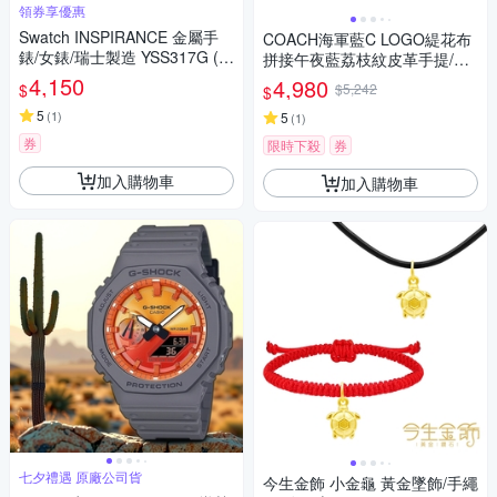
領券享優惠
Swatch INSPIRANCE 金屬手
COACH海軍藍C LOGO緹花布
錶/女錶/瑞士製造 YSS317G (2
拼接午夜藍荔枝紋皮革手提/斜
5mm)
背迷你琴譜托特包
4,150
4,980
$
$5,242
$
5
(
1
)
5
(
1
)
券
限時下殺
券
加入購物車
加入購物車
七夕禮遇 原廠公司貨
今生金飾 小金龜 黃金墜飾/手繩