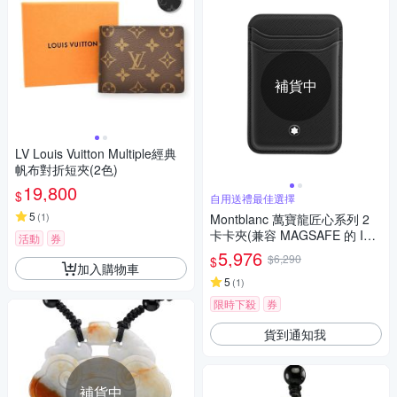
補貨中
LV Louis Vuitton Multiple經典
帆布對折短夾(2色)
19,800
$
自用送禮最佳選擇
5
(
1
)
Montblanc 萬寶龍匠心系列 2
卡卡夾(兼容 MAGSAFE 的 IPH
活動
券
ONE)
5,976
$6,290
$
加入購物車
5
(
1
)
限時下殺
券
貨到通知我
補貨中