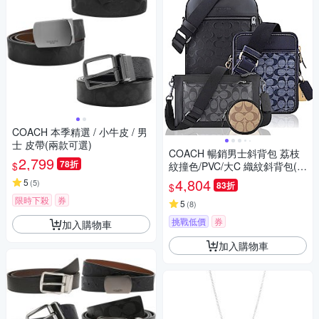
COACH 本季精選 / 小牛皮 / 男
士 皮帶(兩款可選)
COACH 暢銷男士斜背包 荔枝
2,799
78折
$
紋撞色/PVC/大C 織紋斜背包(多
款任選)
4,804
5
(
5
)
83折
$
限時下殺
券
5
(
8
)
挑戰低價
券
加入購物車
加入購物車