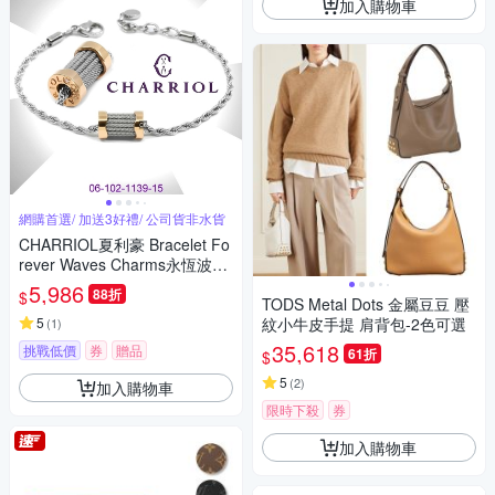
加入購物車
網購首選/ 加送3好禮/ 公司貨非水貨
CHARRIOL夏利豪 Bracelet Fo
rever Waves Charms永恆波浪
墜飾手鍊玫瑰金 C6(06-102-11
5,986
88折
$
39-15)
TODS Metal Dots 金屬豆豆 壓
5
紋小牛皮手提 肩背包-2色可選
(
1
)
35,618
挑戰低價
券
贈品
61折
$
5
(
2
)
加入購物車
限時下殺
券
加入購物車