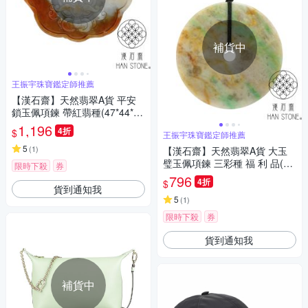
補貨中
王振宇珠寶鑑定師推薦
【漢石齋】天然翡翠A貨 平安
鎖玉佩項鍊 帶紅翡種(47*44*5
mm)
1,196
4折
$
王振宇珠寶鑑定師推薦
5
(
1
)
【漢石齋】天然翡翠A貨 大玉
璧玉佩項鍊 三彩種 福 利 品(50
限時下殺
券
*50*7mm)
796
4折
$
貨到通知我
5
(
1
)
限時下殺
券
貨到通知我
補貨中