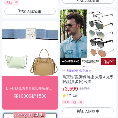
加入購物車
活動
券
加入購物車
出清超低價 售完為止
萬寶龍/雷朋/保時捷 太陽＆光學
眼鏡(共多款)出清
3,599
8/1~8/12 歐系美日精品/服飾/黃金 滿$10000現折1500
$3,788
$
滿10000折1500
4.7
(
22
)
限時下殺
券
加入購物車