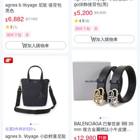
go掛飾後背包(黑)
agnes b.Voyage 尼龍 後背包
黑色
5,200
$5,500
$
6,882
$7,182
$
4.9
(
3
)
5
(
1
)
限時下殺
券
限時下殺
券
加入購物車
加入購物車
BALENCIAGA 巴黎世家 BB 35
任選2件再折520↘
mm 復古金屬標誌小牛皮腰帶-
2色可選
agnes b. Voyage 小款輕量尼龍
12,980
71折
$