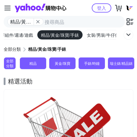
Yahoo購物中心
登入
精品/黃金/
珠寶/手錶
/零組件/週邊/遊戲
精品/黃金/珠寶/手錶
女裝/男裝/牛仔休閒
內
全部分類
精品/黃金/珠寶/手錶
全部
精品
黃金/珠寶
手錶/時鐘
瑞士錶/精品錶
分類
精選活動