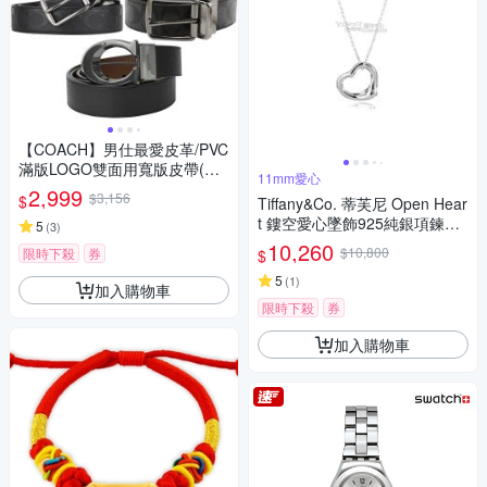
【COACH】男仕最愛皮革/PVC
滿版LOGO雙面用寬版皮帶(多
11mm愛心
款)
2,999
$3,156
$
Tiffany&Co. 蒂芙尼 Open Hear
t 鏤空愛心墜飾925純銀項鍊
5
(
3
)
(小)
10,260
$10,800
限時下殺
券
$
5
(
1
)
加入購物車
限時下殺
券
加入購物車