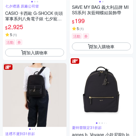
七夕禮遇 原廠公司貨
SAVE MY BAG 義大利品牌 MI
SS系列 灰藍蝴蝶結裝飾帶
CASIO 卡西歐 G-SHOCK 街頭
軍事系列八角電子錶 七夕寵愛
199
$
季 送禮推薦-軍綠 GA-2110SU-
2,925
$
5
(
1
)
3A
5
(
1
)
活動
券
活動
券
加入購物車
加入購物車
夏特賣限定31折起
送禮不遲到31折起
agnes b. Voyage 小款尼龍b lo