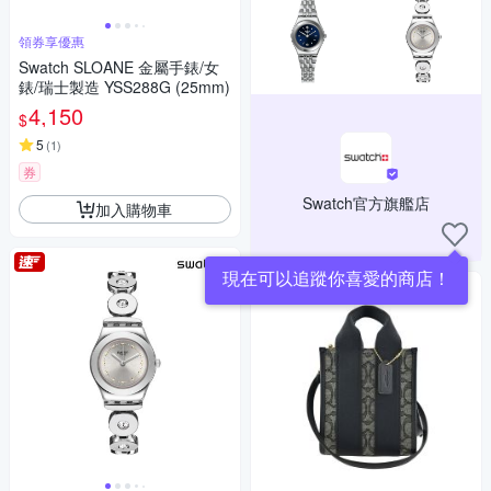
領券享優惠
Swatch SLOANE 金屬手錶/女
錶/瑞士製造 YSS288G (25mm)
4,150
$
5
(
1
)
券
Swatch官方旗艦店
加入購物車
現在可以追蹤你喜愛的商店！