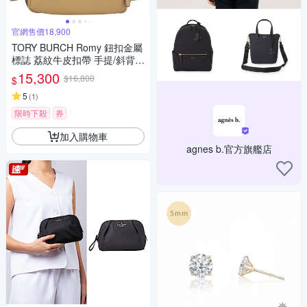
官網售價18,900
TORY BURCH Romy 鈕扣金屬
標誌 荔紋牛皮扣帶 手提/斜背水
桶包(駝色)
15,300
$16,800
$
5
(
1
)
限時下殺
券
加入購物車
agnes b.官方旗艦店