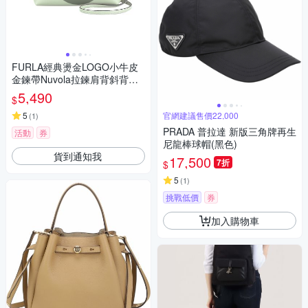
FURLA經典燙金LOGO小牛皮
金鍊帶Nuvola拉鍊肩背斜背包
(迷你/淺鼠尾草綠)
5,490
$
5
官網建議售價22,000
(
1
)
PRADA 普拉達 新版三角牌再生
活動
券
尼龍棒球帽(黑色)
貨到通知我
17,500
7折
$
5
(
1
)
挑戰低價
券
加入購物車