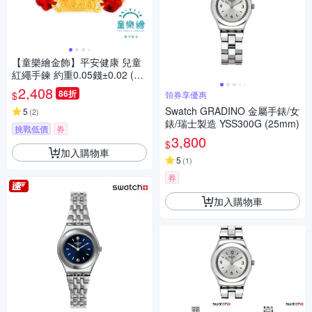
【童樂繪金飾】平安健康 兒童
紅繩手鍊 約重0.05錢±0.02 (彌
月金飾 彌月禮)
2,408
86折
$
領券享優惠
Swatch GRADINO 金屬手錶/女
5
(
2
)
錶/瑞士製造 YSS300G (25mm)
挑戰低價
券
3,800
$
加入購物車
5
(
1
)
券
加入購物車