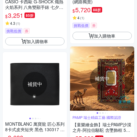
CASIO 卡西歐 G-SHOCK 熾熱
(網路獨賣)
火焰系列 八角雙顯手錶 七夕寵
5,720
88折
$
愛季 送禮推薦 GA-2100FL-8A
3,251
85折
$
4
(
1
)
4.3
(
1
)
挑戰低價
券
挑戰低價
券
加入購物車
加入購物車
補貨中
補貨中
PAMP 瑞士精鑄工藝 國際認證
MONTBLANC 萬寶龍 匠心系列
【童樂繪金飾】瑞士PAMP沙漠
8卡式皮夾短夾 黑色 130317 B
之舟-阿拉伯駱駝 含墜飾框 5g
K
黃金條塊 5公克 國際LBMA認證