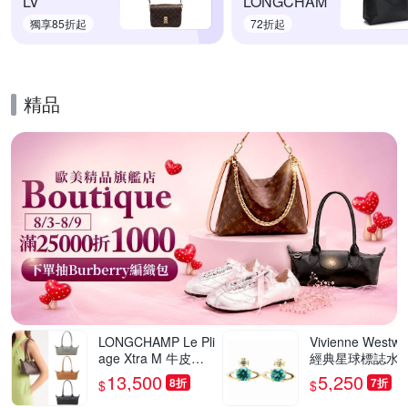
LV
LONGCHAM
獨享85折起
72折起
精品
的優惠推薦活動
LONGCHAMP Le Pli
Vivienne Westw
age Xtra M 牛皮肩
經典星球標誌水晶
背包 法棍包-多色可
珍珠飾穿針式耳環
13,500
5,250
8折
7折
$
$
選
多款