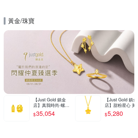
黃金/珠寶
的優惠推薦活動
【Just Gold 鎮金
【Just Gold 鎮金
店】真我時尚-螺紋
店】甜粉星心 黃
黃金耳環 (網路限定)
吊墜-不含鍊(網
35,054
5,280
$
$
定)