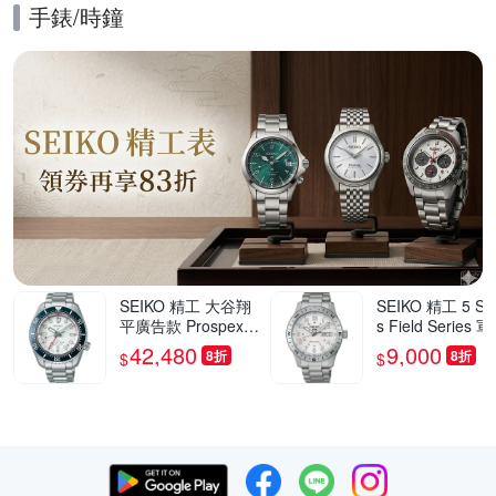
手錶/時鐘
的優惠推薦活動
SEIKO 精工 大谷翔
SEIKO 精工 5 Spo
平廣告款 Prospex 6
s Field Series 
0週年紀念 三日鍊 G
風格機械錶 寵爸
42,480
9,000
8折
8折
$
$
MT潛水陶瓷機械錶
刻 送禮推薦-41
爸氣登場 送禮首選-
(HDB007/4R36-
白x藍/42mm(SPB51
0S)_SK045
9J1/6R54-00P0S)_
SK045