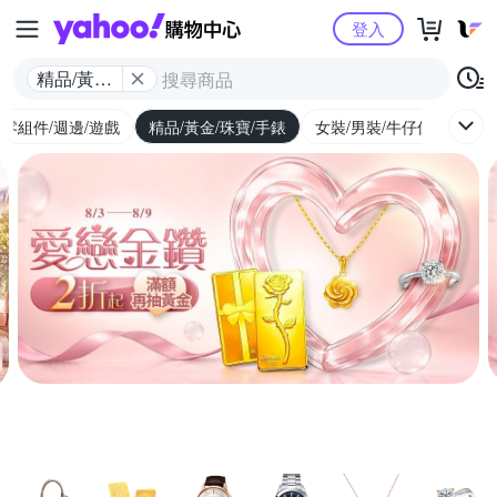
Yahoo購物中心
登入
精品/黃金/
珠寶/手錶
/零組件/週邊/遊戲
精品/黃金/珠寶/手錶
女裝/男裝/牛仔休閒
內