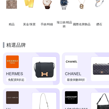
瑞士錶/精品
精品
黃金/珠寶
手錶/時鐘
國際名牌飾品
鑽石
錶
精選品牌
HERMES
CHANEL
免配貨8折起
最後倒數88折