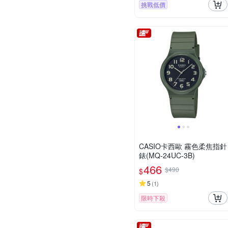
挑戰低價
CASIO卡西歐 霧色柔焦指針
錶(MQ-24UC-3B)
466
$490
$
5
(
1
)
限時下殺