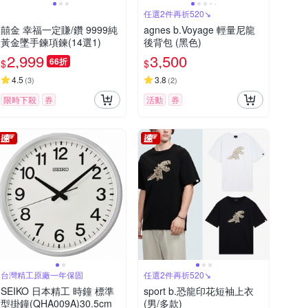
任選2件再折520↘
囍金 幸福一定賺/鑽 9999純
agnes b.Voyage 輕量尼龍
黃金墜手鍊項鍊(14選1)
後背包 (黑色)
2,999
3,500
66折
$
$
4.5
3.8
(
3
)
(
2
)
限時下殺
券
活動
券
台灣精工原廠一年保固
任選2件再折520↘
SEIKO 日本精工 時鐘 標準
sport b.恐龍印花短袖上衣
型掛鐘(QHA009A)30.5cm
(男/多款)