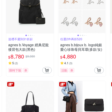
送禮不遲到31折起
任選2件再折520
agnes b.Voyage 經典尼龍
agnes b.bijoux b. logo純銀
後背包大款(黑色)
愛心珍珠母貝耳環(多款/女)
8,780
4,880
$9,080
$
$
5
4.1
(
2
)
(
3
)
限時下殺
券
活動
券