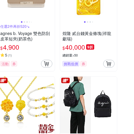
任選2件再折520↘
agnes b. Voyage 雙色防刮
煌隆 貳台錢黃金條塊(祥龍
皮革短夾(奶茶色)
獻瑞)
4,900
40,000
9折
$
$
5
(
1
)
總銷量>50
活動
券
挑戰低價
券