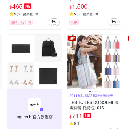
色可選
465
1,500
8折
$
$
5
5
(
8
)
總銷量>50
(
3
)
總銷量>50
限時下殺
券
活動
2011年法國G8高峰會致贈元首
的禮品
LES TOILES DU SOLEIL法
國蘇蕾 托特包1013
711
8折
$
agnes b.官方旗艦店
5
(
8
)