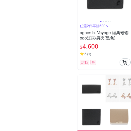
任選2件再折520↘
agnes b. Voyage 經典蜥蜴l
ogo短夾/男夾(黑色)
4,600
$
5
(
1
)
活動
券