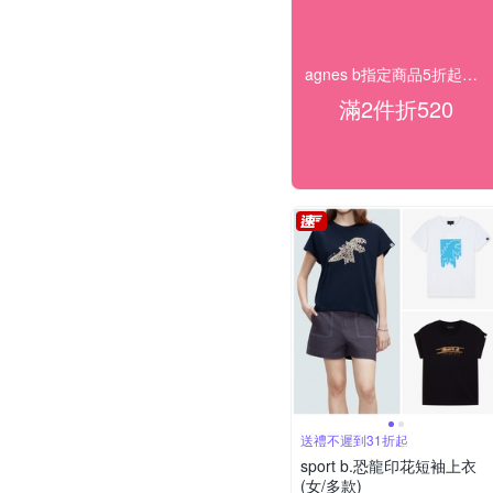
agnes b指定商品5折起！任2件再折520
滿2件折520
送禮不遲到31折起
sport b.恐龍印花短袖上衣
(女/多款)