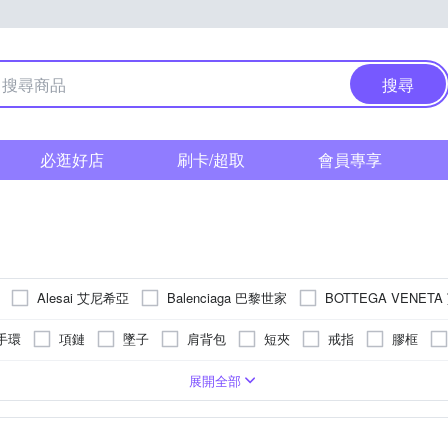
搜尋
必逛好店
刷卡/超取
會員專享
Alesai 艾尼希亞
Balenciaga 巴黎世家
BOTTEGA VENET
IOL 夏利豪
Caramelo 彩糖
CHANEL 
Chloe
CELINE
手環
項鏈
墜子
肩背包
短夾
戒指
膠框
FENDI 芬迪
FURLA 芙拉
GUCCI 古馳
Daniel Wellington
包
後背包
耳環
名片夾
手拿包
串珠/吊飾
腰
纖維)
鏡框
系
金色系
白鋼
銀色系
T恤
帆布
咖啡色系
鋯石
絲巾/帕巾
綠色系
尼龍
金色系
棉
金屬
珍珠貝
帽子
鍍K金
藍色系
羊皮
圍巾/披肩
液晶顯示/數位顯示
K金
白色系
防刮牛皮
純鈦
外套
灰色系
棉布
水晶
灰色
洋
展開全部
Just Gold 鎮金店
KARL LAGERFELD 卡爾
old
KENZO
巾
貓眼框
口袋方巾
套組
對戒
金條金塊
證
用品
紅色系
拖鞋/涼鞋
多色系
背心
紫色系
運動鞋
橘色系
POLO衫
黃色系
襯衫
LONGCHAMP
Luciano Milano
MARC JACOBS MJ
MARKB