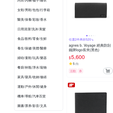
內衣/內褲/襪子/睡衣
女鞋/男鞋/包包/行李箱
醫美/保養/彩妝/香水
日用清潔/洗沐/美髮
食品/飲料/零食/生鮮
任選2件再折520↘
agnes b. Voyage 經典防刮
養生/保健/美體/醫療
鐵牌logo長夾(黑色)
5,600
$
婦幼/童鞋/玩具/樂器
5
(
5
)
餐廚/杯瓶/淨水/寵物
活動
券
家具/寢具/收納/修繕
運動/戶外/休閒/健身
機車/導航/汽車百貨
圖書/票券/影音/文具