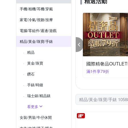
精選活動
MIDO 美度
MOSCHINO
手機/相機/耳機/穿戴
SEIKO 
See by Chloe
家電/冷氣/視聽/按摩
石頭記
其他品牌
電腦/零組件/週邊/遊戲
精品/黃金/珠寶/手錶
精品
勢歐美精品包夾配件，39折起!
黃金/珠寶
國際精奢品OUTLE
件折300
滿1件享79折
鑽石
手錶/時鐘
瑞士錶/精品錶
精品/黃金/珠寶/手錶 1058
看更多
女裝/男裝/牛仔休閒