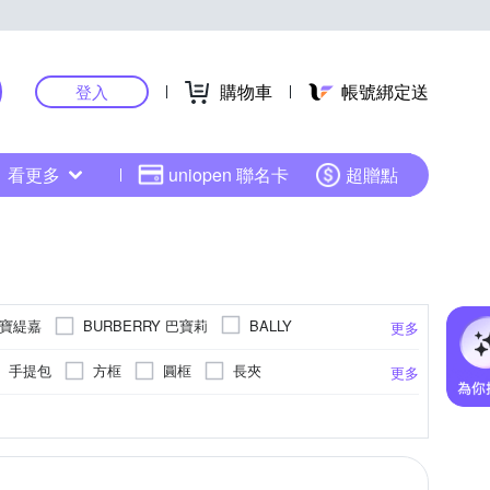
購物車
帳號綁定送
登入
看更多
uniopen 聯名卡
超贈點
A 寶緹嘉
BURBERRY 巴寶莉
BALLY
更多
香奈兒
CITIZEN 星辰
City Diamond 引雅
手提包
方框
圓框
長夾
更多
Hermes 愛馬仕
ides 愛蒂思
包
鑰匙圈/吊飾
中夾
擺件
系
裝
粉紅色系
麂皮
法瑯
皮帶
粉紅色系
稻稈
皮革
綠色系
針織衫
金色系
其他皮革
銅
紅色系
平底鞋
銀
米色系
水鑽
長褲
更多
更多
更多
更多
LOEWE 羅威
King Star
件夾
半框
圍巾
風衣
罩衫
跟鞋
襪子
短褲
ERG
MaxMara
Michael Kors