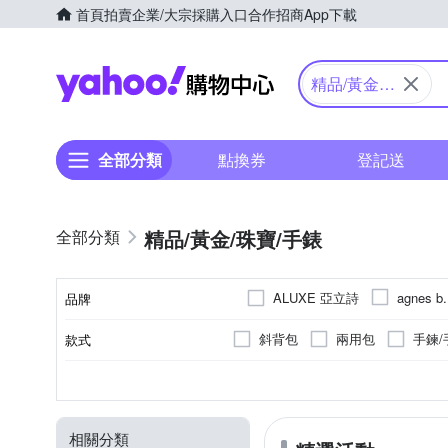
首頁
拍賣
企業/大宗採購入口
合作招商
App下載
Yahoo購物中心
精品/黃金/
珠寶/手錶
全部分類
點換券
登記送
精品/黃金/珠寶/手錶
ALUXE 亞立詩
agnes b.
品牌
CASIO 卡西歐
CHARR
斜背包
兩用包
手鍊/
款式
品牌名稱
Dior 迪奧
COACH
零錢包
金屬框
托特
太陽眼鏡
黑色系
銀色系
牛皮
925純銀
合成皮(PVC/PU/聚酯
藍色系
黑色系
合金
上衣
不銹鋼
一般
白色
玫瑰
顏色
品類
錶盤顏色
錶帶顏色
外層材質
材質
J’code 真愛密碼
Jove G
飛官款
生活用品
領
毛衣
咖啡色系
卡其色系
鑽石
裙子
玫瑰金色系
米色系
方巾/居家
Louis Vuitton 路易威登
相關分類