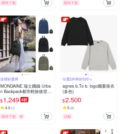
限時下殺
限時下殺
送禮好選擇
任選2件再折520↘
MONDAINE 瑞士國鐵 Urba
agnes b.To b. logo圖案衛衣
n Backpack都市輕旅後背包
(多色)
+小零錢包(多款任選)
1,249
2,500
8折
$
$
4.3
5
(
1
)
(
2
)
限時下殺
券
活動