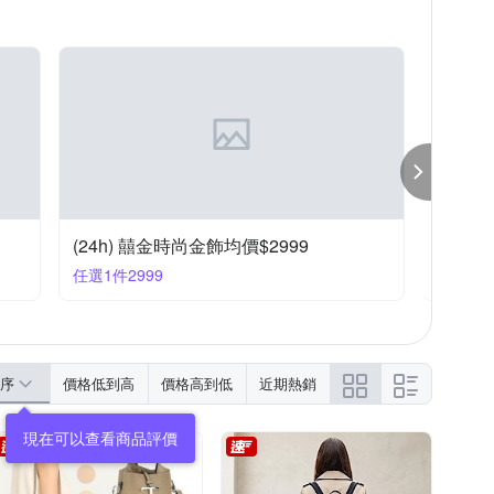
RADA 普拉達
ROYAL DAMON 羅亞戴蒙
 天梭
今生金飾
TOD’S
TORY BURCH
品
(24h) 囍金時尚金飾均價$2999
瑞士國
任選1件2999
滿1件享
序
價格低到高
價格高到低
近期熱銷