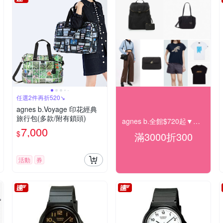
任選2件再折520↘
agnes b.Voyage 印花經典
旅行包(多款/附有鎖頭)
agnes b.全館$720起▼滿額再折300
7,000
$
滿3000折300
活動
券