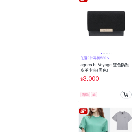
任選2件再折520↘
agnes b. Voyage 雙色防刮
皮革卡夾(黑色)
3,000
$
活動
券