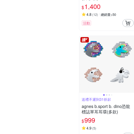
1,400
$
4.8
(
12
)
總銷量>50
活動
送禮不遲到31折起
agnes b.sport b. dino恐龍
標誌單耳耳環(多款)
999
$
4.9
(
5
)