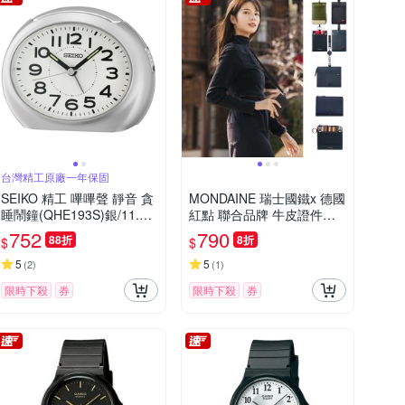
台灣精工原廠一年保固
SEIKO 精工 嗶嗶聲 靜音 貪
MONDAINE 瑞士國鐵x 德國
睡鬧鐘(QHE193S)銀/11.2X
紅點 聯合品牌 牛皮證件套/
8.8cm
零錢包/鑰匙包 ( 多款任選 )
752
790
88折
8折
$
$
5
5
(
2
)
(
1
)
限時下殺
券
限時下殺
券