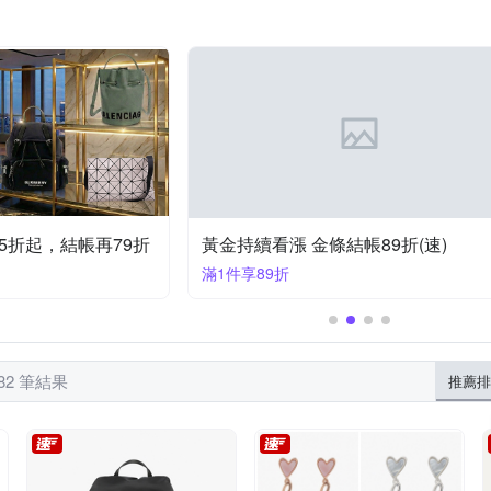
Ms caramelo 焦糖小姐
ORIENT 東方錶
P
Paul Smith
精工
SOPHIA 蘇菲亞珠寶
SWAROVSKI 施華洛世奇
TISSOT
大東山珠寶
小樂珠寶
幸運草
漢石齋
金緻品
點睛
T5折起，結帳再79折
黃金持續看漲 金條結帳89折(速)
滿1件享89折
82 筆結果
推薦排