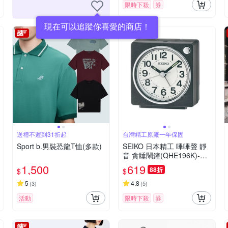
限時下殺
券
現在可以追蹤你喜愛的商店！
送禮不遲到31折起
台灣精工原廠一年保固
Sport b.男裝恐龍T恤(多款)
SEIKO 日本精工 嗶嗶聲 靜
音 貪睡鬧鐘(QHE196K)-黑/
6.6X6.6cm
1,500
619
88折
$
$
5
4.8
(
3
)
(
5
)
活動
限時下殺
券