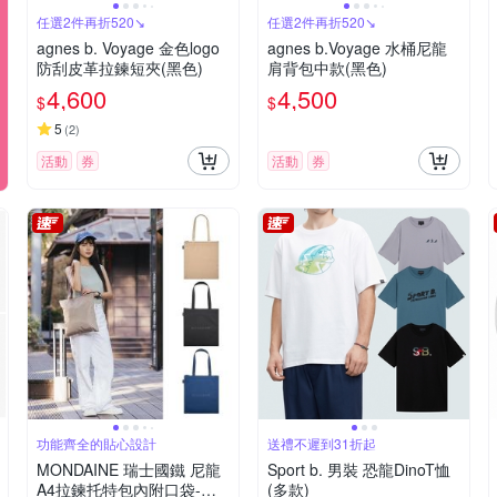
任選2件再折520↘
任選2件再折520↘
agnes b. Voyage 金色logo
agnes b.Voyage 水桶尼龍
防刮皮革拉鍊短夾(黑色)
肩背包中款(黑色)
4,600
4,500
$
$
5
(
2
)
活動
券
活動
券
功能齊全的貼心設計
送禮不遲到31折起
MONDAINE 瑞士國鐵 尼龍
Sport b. 男裝 恐龍DinoT恤
A4拉鍊托特包內附口袋-多
(多款)