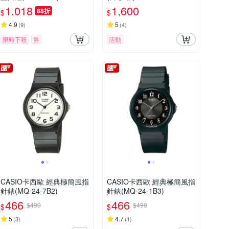
1,018
1,600
88折
$
$
4.9
5
(
9
)
(
4
)
限時下殺
券
活動
CASIO卡西歐 經典極簡風指
CASIO卡西歐 經典極簡風指
針錶(MQ-24-7B2)
針錶(MQ-24-1B3)
466
466
$490
$490
$
$
5
4.7
(
3
)
(
1
)