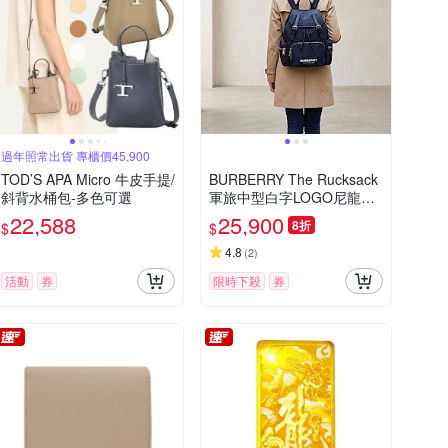
過年照常出貨 專櫃價45,900
TOD’S APA Micro 牛皮手提/
BURBERRY The Rucksack
斜背水桶包-多色可選
軍旅中型白字LOGO尼龍後
背包(深藍)
22,588
25,900
8折
$
$
4.8
(
2
)
活動
券
限時下殺
券