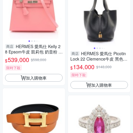
HERMES 愛馬仕 Kelly 2
商店
8 Epsom牛皮 凱莉包 奶昔粉 銀
HERMES 愛馬仕 Picotin
商店
釦 Y刻 兩用包 【二手名牌BRA
539,000
Lock 22 Clemence牛皮 黑色
$598,000
$
ND OFF】
菜籃子 金釦 W刻 手提包 【二
134,000
$148,000
$
限時下殺
手名牌BRAND OFF】
限時下殺
加入購物車
加入購物車