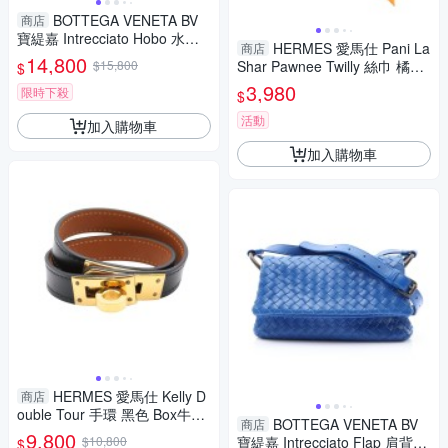
BOTTEGA VENETA BV
商店
寶緹嘉 Intrecciato Hobo 水桶
HERMES 愛馬仕 Pani La
商店
包 手提包 藍色 編織羊皮 【二
14,800
$15,800
Shar Pawnee Twilly 絲巾 橘色/
$
手名牌BRAND OFF】
多色 絲綢 【二手名牌BRAND
3,980
限時下殺
$
OFF】
活動
加入購物車
加入購物車
HERMES 愛馬仕 Kelly D
商店
ouble Tour 手環 黑色 Box牛皮
BOTTEGA VENETA BV
商店
Z刻 金釦 【二手名牌BRAND O
9,800
$10,800
寶緹嘉 Intrecciato Flap 肩背包
$