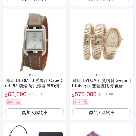
HERMES 愛馬仕 Cape C
BVLGARI 寶格麗 Serpent
商店
商店
od PM 腕錶 母貝錶盤 8PD鑽石
i Tubogas 雙圈腕錶 銀色蛋白
不鏽鋼 皮帶 【二手名牌BRAN
石錶盤 18K黃金 不鏽鋼 【二手
63,800
575,000
$69,800
$638,000
$
$
D OFF】
名牌BRAND OFF】
限時下殺
限時下殺
加入購物車
加入購物車