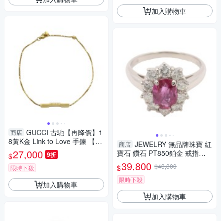
加入購物車
GUCCI 古馳【再降價】1
商店
8黃K金 Link to Love 手鍊 【二
JEWELRY 無品牌珠寶 紅
商店
手名牌BRAND OFF】
27,000
寶石 鑽石 PT850鉑金 戒指
9折
$
【二手名牌BRAND OFF】
39,800
$43,800
$
限時下殺
限時下殺
加入購物車
加入購物車