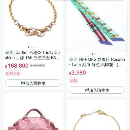
Cartier 卡地亞 Trinity Cu
商店
shion 手鍊 18K 三色三金 B608
HERMES 愛馬仕 Rocaba
商店
0815 【二手名牌BRAND OF
168,800
r Twilly 絲巾 綠色 馬印花 【二
$186,800
$
F】
手名牌BRAND OFF】
3,980
$
限時下殺
活動
加入購物車
加入購物車