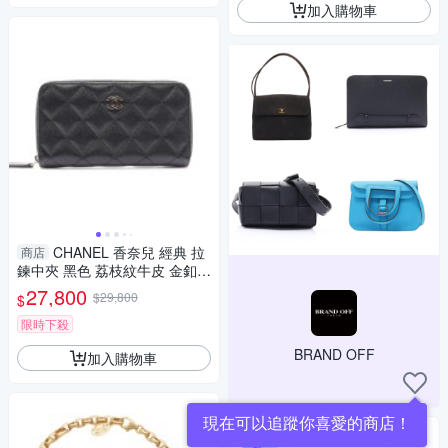
加入購物車
CHANEL 香奈兒 經典 拉
商店
鍊中夾 黑色 荔枝紋牛皮 金釦
二手精品 【二手名牌BRAND O
27,800
$29,800
$
FF】
限時下殺
BRAND OFF
加入購物車
現在可以追蹤你喜愛的商店！