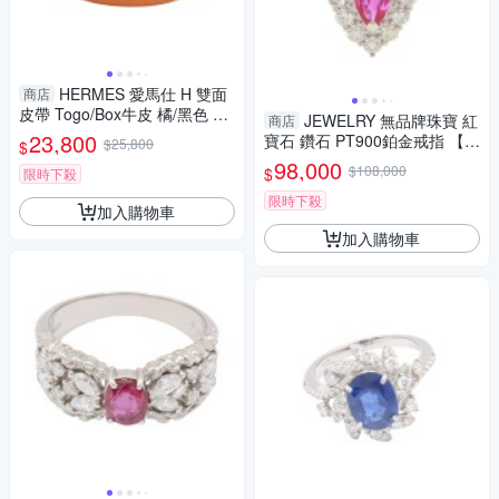
HERMES 愛馬仕 H 雙面
商店
皮帶 Togo/Box牛皮 橘/黑色 85
JEWELRY 無品牌珠寶 紅
商店
CM Z刻 金釦 【二手名牌BRAN
23,800
寶石 鑽石 PT900鉑金戒指 【二
$25,800
$
D OFF】
手名牌BRAND OFF】
98,000
$108,000
$
限時下殺
限時下殺
加入購物車
加入購物車