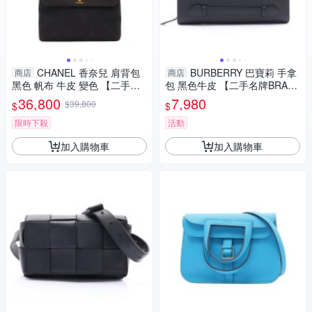
CHANEL 香奈兒 肩背包
BURBERRY 巴寶莉 手拿
商店
商店
黑色 帆布 牛皮 變色 【二手名
包 黑色牛皮 【二手名牌BRAN
牌BRAND OFF】
D OFF】
36,800
7,980
$39,800
$
$
限時下殺
活動
加入購物車
加入購物車