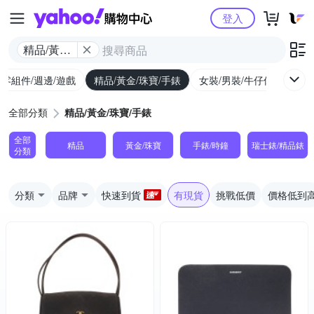
Yahoo購物中心
登入
精品/黃金/
珠寶/手錶
/零組件/週邊/遊戲
精品/黃金/珠寶/手錶
女裝/男裝/牛仔休閒
內
全部分類
精品/黃金/珠寶/手錶
全部
精品
黃金/珠寶
手錶/時鐘
瑞士錶/精品錶
分類
分類
品牌
快速到貨
有現貨
挑戰低價
價格低到