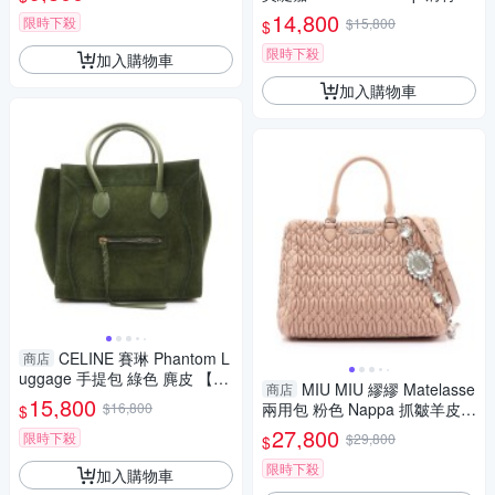
FF】
藍色 羊皮編織 【二手名牌BRA
14,800
限時下殺
$15,800
$
ND OFF】
限時下殺
加入購物車
加入購物車
CELINE 賽琳 Phantom L
商店
uggage 手提包 綠色 麂皮 【二
MIU MIU 繆繆 Matelasse
商店
手名牌BRAND OFF】
15,800
$16,800
兩用包 粉色 Nappa 抓皺羊皮
$
水晶 RN0958 【二手名牌BRA
27,800
限時下殺
$29,800
$
ND OFF】
限時下殺
加入購物車