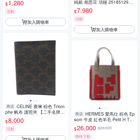
拉鏈手拿包 長夾 35F8GTVW0
1,280
純銀 相思豆 項鏈 25185129
$
L 【二手名牌BRAND OFF】
【二手名牌BRAND OFF】
7,980
$
活動
活動
加入購物車
加入購物車
CELINE 賽琳 棕色 Triom
商店
phe 帆布 護照夾 【二手名牌B
HERMES 愛馬仕 棕色 Ep
商店
RAND OFF】
8,000
som 牛皮 紅色羊毛 Petit H Tot
$
e 托特包 肩背包 【二手名牌BR
26,000
$28,000
$
活動
AND OFF】
限時下殺
加入購物車