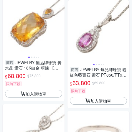
JEWELRY 無品牌珠寶 黃
商店
水晶 鑽石 18K白金 項鍊 【二
JEWELRY 無品牌珠寶 粉
商店
手名牌BRAND OFF】
68,800
紅色藍寶石 鑽石 PT850/PT900
$75,800
$
鉑金 項鍊 【二手名牌BRAND
63,800
$69,800
$
限時下殺
OFF】
限時下殺
加入購物車
加入購物車