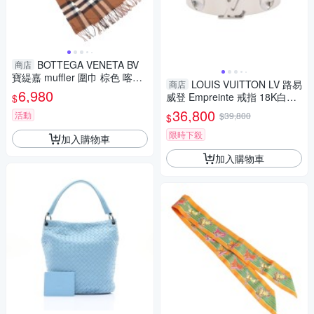
BOTTEGA VENETA BV
商店
寶緹嘉 muffler 圍巾 棕色 喀什
LOUIS VUITTON LV 路易
商店
米爾 8037147 【二手名牌BRA
6,980
威登 Empreinte 戒指 18K白金
$
ND OFF】
Q0U71F 【二手名牌BRAND O
36,800
活動
$39,800
$
FF】
限時下殺
加入購物車
加入購物車