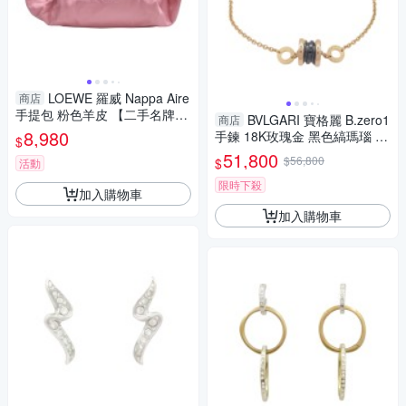
LOEWE 羅威 Nappa Aire
商店
手提包 粉色羊皮 【二手名牌B
BVLGARI 寶格麗 B.zero1
商店
RAND OFF】
8,980
手鍊 18K玫瑰金 黑色縞瑪瑙 35
$
4810 二手精品 【二手名牌BRA
51,800
$56,800
$
活動
ND OFF】
限時下殺
加入購物車
加入購物車