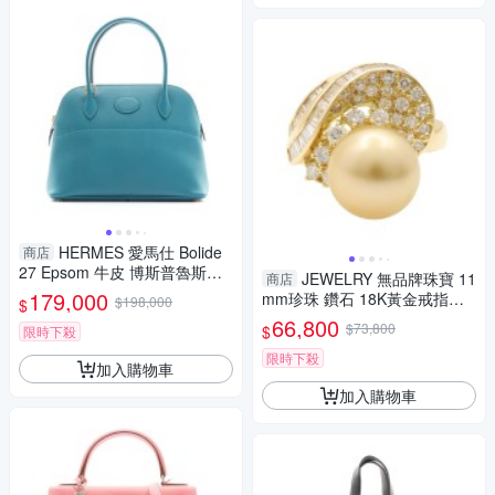
HERMES 愛馬仕 Bolide
商店
27 Epsom 牛皮 博斯普魯斯綠
JEWELRY 無品牌珠寶 11
商店
柏莉包 金扣 D刻 兩用包 【二手
179,000
mm珍珠 鑽石 18K黃金戒指
$198,000
$
名牌BRAND OFF】
【二手名牌BRAND OFF】
66,800
$73,800
$
限時下殺
限時下殺
加入購物車
加入購物車