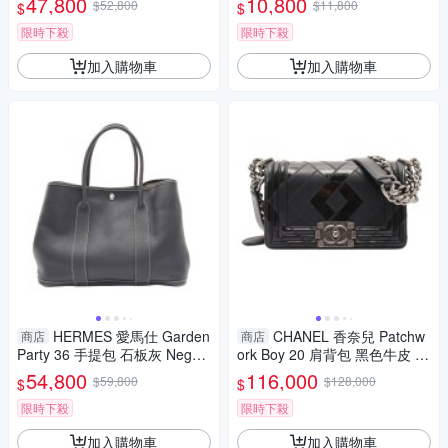
47,800
10,800
$52,800
$11,800
$
$
RAND OFF】
手名牌BRAND OFF】
限時下殺
限時下殺
加入購物車
加入購物車
HERMES 愛馬仕 Garden
CHANEL 香奈兒 Patchw
商店
商店
Party 36 手提包 石板灰 Negon
ork Boy 20 肩背包 黑色牛皮 銀
da牛皮 □K刻 銀扣 【二手名牌B
扣 【二手名牌BRAND OFF】
54,800
116,000
$59,800
$128,000
$
$
RAND OFF】
限時下殺
限時下殺
加入購物車
加入購物車