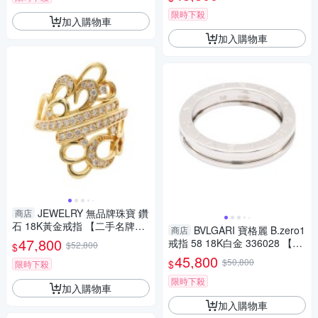
限時下殺
加入購物車
加入購物車
JEWELRY 無品牌珠寶 鑽
商店
石 18K黃金戒指 【二手名牌BR
BVLGARI 寶格麗 B.zero1
商店
AND OFF】
47,800
戒指 58 18K白金 336028 【二
$52,800
$
手名牌BRAND OFF】
45,800
$50,800
$
限時下殺
限時下殺
加入購物車
加入購物車