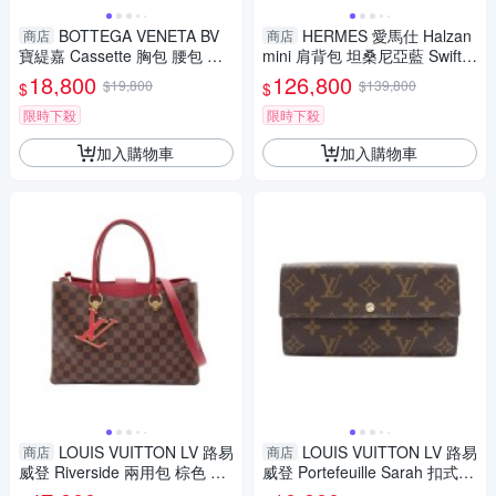
BOTTEGA VENETA BV
HERMES 愛馬仕 Halzan
商店
商店
寶緹嘉 Cassette 胸包 腰包 黑
mini 肩背包 坦桑尼亞藍 Swift牛
色 編織羊皮 【二手名牌BRAN
皮 A刻 銀扣 【二手名牌BRAN
18,800
126,800
$19,800
$139,800
$
$
D OFF】
D OFF】
限時下殺
限時下殺
加入購物車
加入購物車
LOUIS VUITTON LV 路易
LOUIS VUITTON LV 路易
商店
商店
威登 Riverside 兩用包 棕色 棋
威登 Portefeuille Sarah 扣式長
盤格帆布 N40052 【二手名牌B
夾 棕色 原花帆布 M61734 【二