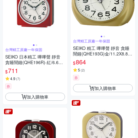
台灣精工原廠一年保固
SEIKO 精工 嗶嗶聲 靜音 貪睡
台灣精工原廠一年保固
鬧鐘(QHE193G)金/11.2X8.8c
SEIKO 日本精工 嗶嗶聲 靜音
m
864
貪睡鬧鐘(QHE196R)-紅/6.6X6.
$
6cm
711
5
(
2
)
$
券
4.9
(
7
)
券
加入購物車
加入購物車