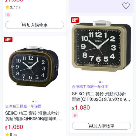
$
3.7
(
1
)
券
加入購物車
台灣精工原廠一年保固
SEIKO 精工 響鈴 滑動式秒針
鬧鐘(QHK062G)金/8.9X10.9c
m
1,080
台灣精工原廠一年保固
$
SEIKO 精工 響鈴 滑動式秒針
券
貪睡鬧鐘(QHK060B)咖啡/9.9X
8.4cm
1,080
加入購物車
$
5
(
4
)