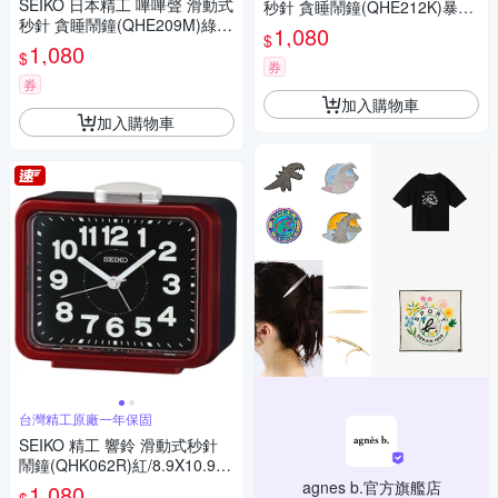
SEIKO 日本精工 嗶嗶聲 滑動式
秒針 貪睡鬧鐘(QHE212K)暴龍/
秒針 貪睡鬧鐘(QHE209M)綠/8.
8.5X9cm
1,080
$
5X9cm
1,080
$
券
券
加入購物車
加入購物車
台灣精工原廠一年保固
SEIKO 精工 響鈴 滑動式秒針
鬧鐘(QHK062R)紅/8.9X10.9c
m
agnes b.官方旗艦店
1,080