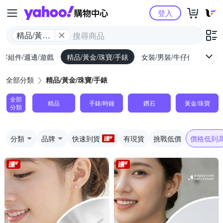
Yahoo購物中心
登入
精品/黃金/
珠寶/手錶
/零組件/週邊/遊戲
精品/黃金/珠寶/手錶
女裝/男裝/牛仔休閒
內
全部分類
精品/黃金/珠寶/手錶
全部
精品
手錶/時鐘
鑽石
黃金/珠寶
分類
分類
品牌
快速到貨
有現貨
挑戰低價
價格低到