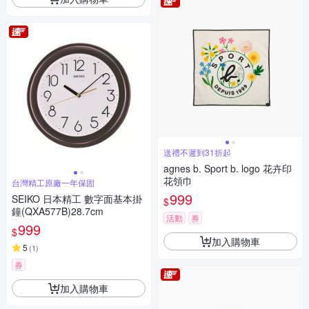
送禮不遲到31折起
agnes b. Sport b. logo 花卉印
花領巾
台灣精工原廠一年保固
999
SEIKO 日本精工 數字面基本掛
$
鐘(QXA577B)28.7cm
活動
券
999
$
加入購物車
5
(
1
)
券
加入購物車