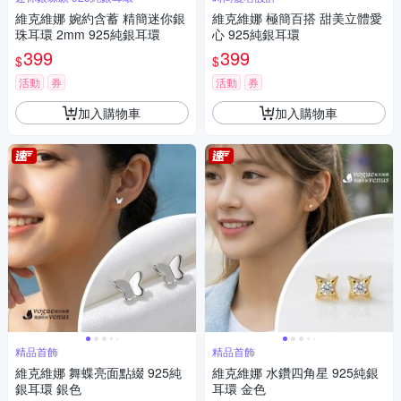
維克維娜 婉約含蓄 精簡迷你銀
維克維娜 極簡百搭 甜美立體愛
珠耳環 2mm 925純銀耳環
心 925純銀耳環
399
399
$
$
活動
券
活動
券
加入購物車
加入購物車
精品首飾
精品首飾
維克維娜 舞蝶亮面點綴 925純
維克維娜 水鑽四角星 925純銀
銀耳環 銀色
耳環 金色