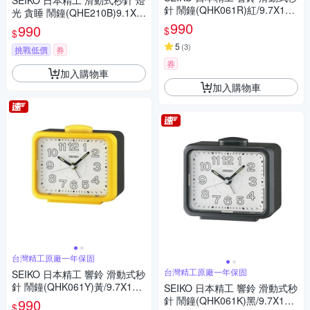
SEIKO 日本精工 滑動式秒針 燈
針 鬧鐘(QHK061R)紅/9.7X10.
光 貪睡 鬧鐘(QHE210B)9.1X8.
9cm
6cm
990
990
$
$
5
(
3
)
挑戰低價
券
券
加入購物車
加入購物車
台灣精工原廠一年保固
台灣精工原廠一年保固
SEIKO 日本精工 響鈴 滑動式秒
針 鬧鐘(QHK061Y)黃/9.7X10.9
SEIKO 日本精工 響鈴 滑動式秒
cm
針 鬧鐘(QHK061K)黑/9.7X10.9
990
$