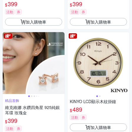
399
399
$
$
活動
券
活動
券
加入購物車
加入購物車
精品首飾
KINYO LCD顯示木紋掛鐘
維克維娜 水鑽四角星 925純銀
489
$
耳環 玫瑰金
活動
券
399
$
加入購物車
活動
券