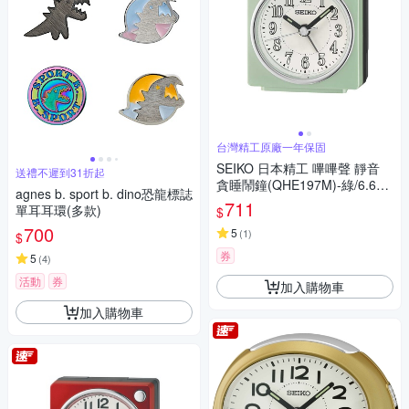
台灣精工原廠一年保固
SEIKO 日本精工 嗶嗶聲 靜音
送禮不遲到31折起
貪睡鬧鐘(QHE197M)-綠/6.6X
agnes b. sport b. dino恐龍標誌
6.6cm
711
單耳耳環(多款)
$
700
5
(
1
)
$
券
5
(
4
)
活動
券
加入購物車
加入購物車