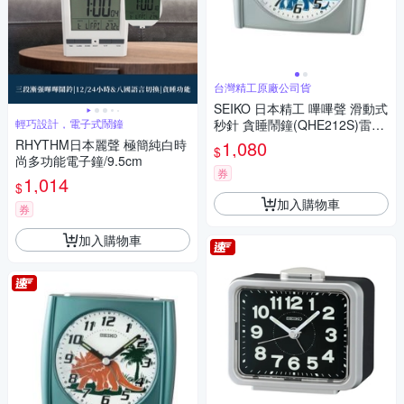
台灣精工原廠公司貨
SEIKO 日本精工 嗶嗶聲 滑動式
輕巧設計，電子式鬧鐘
秒針 貪睡鬧鐘(QHE212S)雷龍/
8.5X9cm
RHYTHM日本麗聲 極簡純白時
1,080
$
尚多功能電子鐘/9.5cm
券
1,014
$
加入購物車
券
加入購物車