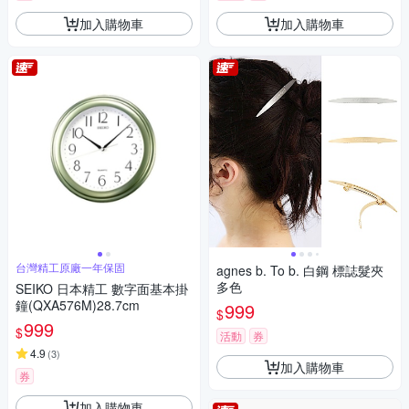
加入購物車
加入購物車
台灣精工原廠一年保固
agnes b. To b. 白鋼 標誌髮夾
多色
SEIKO 日本精工 數字面基本掛
鐘(QXA576M)28.7cm
999
$
999
$
活動
券
4.9
(
3
)
加入購物車
券
加入購物車