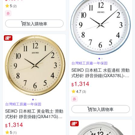
5
(
2
)
券
加入購物車
台灣精工原廠一年保固
SEIKO 日本精工 水藍邊框 滑動
式秒針 靜音掛鐘(QXA378L)-
藍-白/31cm
1,314
$
4.7
(
3
)
券
台灣精工原廠一年保固
加入購物車
SEIKO 日本精工 黃金戰士 滑動
式秒針 靜音掛鐘(QXA417G)-
金/31cm
1,314
$
5
(
1
)