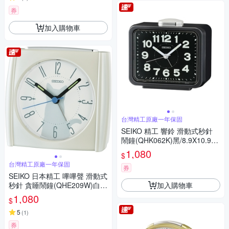
券
加入購物車
台灣精工原廠一年保固
SEIKO 精工 響鈴 滑動式秒針
鬧鐘(QHK062K)黑/8.9X10.9c
m
1,080
$
台灣精工原廠一年保固
券
SEIKO 日本精工 嗶嗶聲 滑動式
加入購物車
秒針 貪睡鬧鐘(QHE209W)白/
8.5X9cm
1,080
$
5
(
1
)
券