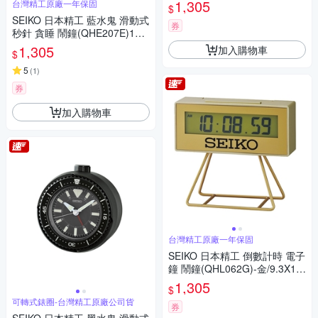
0.4X9.7cm
1,305
台灣精工原廠一年保固
$
SEIKO 日本精工 藍水鬼 滑動式
券
秒針 貪睡 鬧鐘(QHE207E)10.4
X9.7cm
1,305
加入購物車
$
5
(
1
)
券
加入購物車
台灣精工原廠一年保固
SEIKO 日本精工 倒數計時 電子
鐘 鬧鐘(QHL062G)-金/9.3X10.
4cm
1,305
$
可轉式錶圈-台灣精工原廠公司貨
券