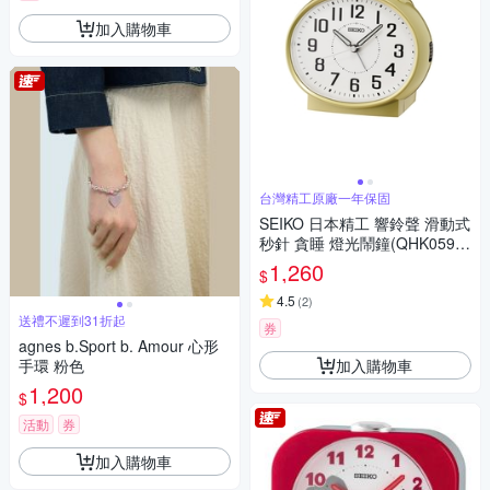
加入購物車
台灣精工原廠一年保固
SEIKO 日本精工 響鈴聲 滑動式
秒針 貪睡 燈光鬧鐘(QHK059
G)金/13X11.2cm
1,260
$
4.5
(
2
)
送禮不遲到31折起
券
agnes b.Sport b. Amour 心形
加入購物車
手環 粉色
1,200
$
活動
券
加入購物車