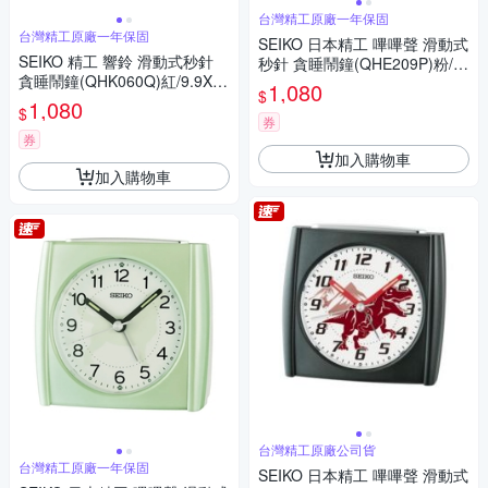
台灣精工原廠一年保固
台灣精工原廠一年保固
SEIKO 日本精工 嗶嗶聲 滑動式
SEIKO 精工 響鈴 滑動式秒針
秒針 貪睡鬧鐘(QHE209P)粉/8.
貪睡鬧鐘(QHK060Q)紅/9.9X8.
5X9cm
1,080
$
4cm
1,080
$
券
券
加入購物車
加入購物車
台灣精工原廠公司貨
台灣精工原廠一年保固
SEIKO 日本精工 嗶嗶聲 滑動式