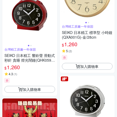
台灣精工原廠一年保固
SEIKO 日本精工 標準型 小時鐘
(QXA001G)-金/28cm
1,260
$
台灣精工原廠一年保固
5
(
2
)
SEIKO 日本精工 響鈴聲 滑動式
券
秒針 貪睡 燈光鬧鐘(QHK059R)
紅/13X11.2cm
1,260
加入購物車
$
4.3
(
1
)
券
加入購物車