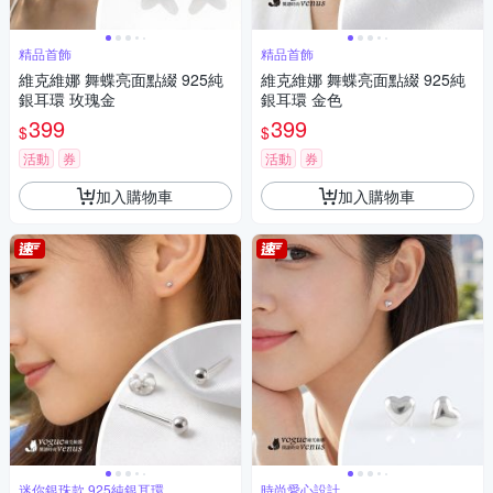
精品首飾
精品首飾
維克維娜 舞蝶亮面點綴 925純
維克維娜 舞蝶亮面點綴 925純
銀耳環 玫瑰金
銀耳環 金色
399
399
$
$
活動
券
活動
券
加入購物車
加入購物車
迷你銀珠款 925純銀耳環
時尚愛心設計