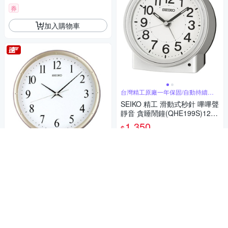
券
加入購物車
台灣精工原廠一年保固/自動持續燈
光可關閉
SEIKO 精工 滑動式秒針 嗶嗶聲
靜音 貪睡鬧鐘(QHE199S)12X1
1cm
1,350
$
券
加入購物車
台灣精工原廠一年保固
SEIKO 日本精工 紫羅蘭邊框 滑
動式秒針 靜音掛鐘(QXA378Z)-
紫/31cm
1,314
$
5
(
2
)
券