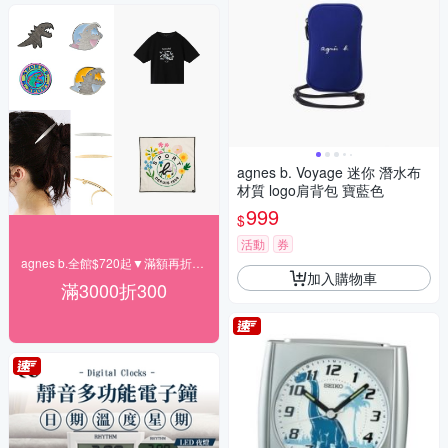
agnes b. Voyage 迷你 潛水布
材質 logo肩背包 寶藍色
999
$
活動
券
agnes b.全館$720起▼滿額再折300
加入購物車
滿3000折300