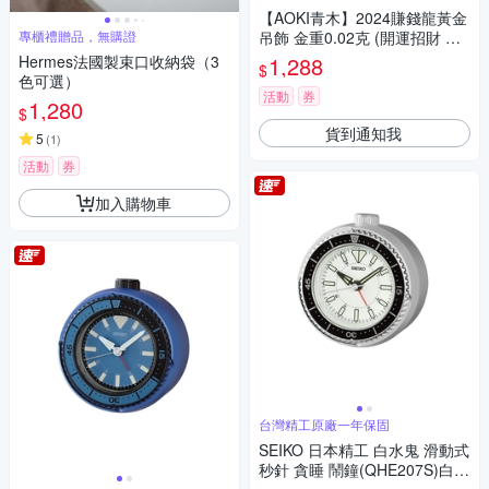
貼近
【AOKI青木】2024賺錢龍黃金
專櫃禮贈品，無購證
吊飾 金重0.02克 (開運招財 龍
年送禮)
Hermes法國製束口收納袋（3
1,288
$
色可選）
活動
券
1,280
$
貨到通知我
5
(
1
)
活動
券
加入購物車
台灣精工原廠一年保固
SEIKO 日本精工 白水鬼 滑動式
秒針 貪睡 鬧鐘(QHE207S)白/1