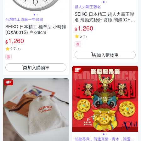
超人力霸王聯名
SEIKO 日本精工 超人力霸王聯
台灣精工原廠一年保固
名 滑動式秒針 貪睡 鬧鐘(QHE
913N)黑9.9X11.3cm
SEIKO 日本精工 標準型 小時鐘
1,260
$
(QXA001S)-白/28cm
5
(
1
)
1,260
$
券
2.7
(
1
)
加入購物車
券
加入購物車
補貨中
傾聽慕意，傳遞真情 - 青木，讓愛更