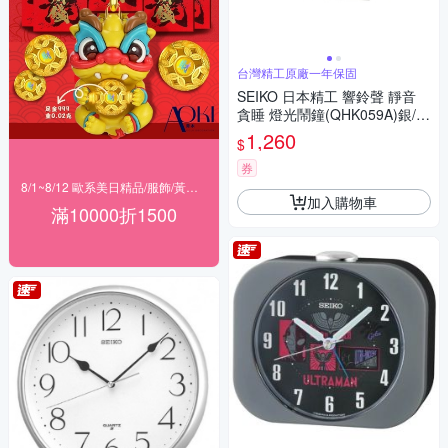
台灣精工原廠一年保固
SEIKO 日本精工 響鈴聲 靜音
貪睡 燈光鬧鐘(QHK059A)銀/1
3X11.2cm
1,260
$
券
8/1~8/12 歐系美日精品/服飾/黃金 滿$10000現折1500
加入購物車
滿10000折1500