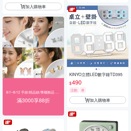
加入購物車
KINYO立體LED數字鐘TD395
490
$
活動
券
8/1~8/12 手錶/精品錶/專櫃飾品 指定商品滿$3000享88折
滿3000享88折
加入購物車