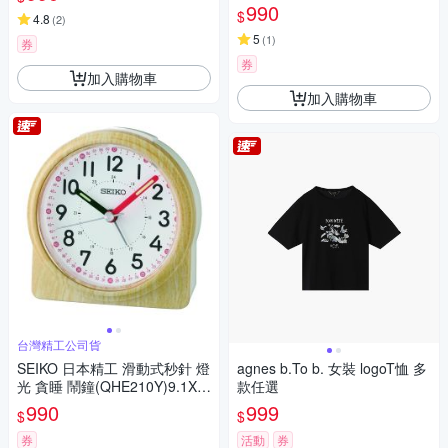
cm
990
$
4.8
(
2
)
5
(
1
)
券
券
加入購物車
加入購物車
台灣精工公司貨
SEIKO 日本精工 滑動式秒針 燈
agnes b.To b. 女裝 logoT恤 多
光 貪睡 鬧鐘(QHE210Y)9.1X8.
款任選
6cm
990
999
$
$
券
活動
券