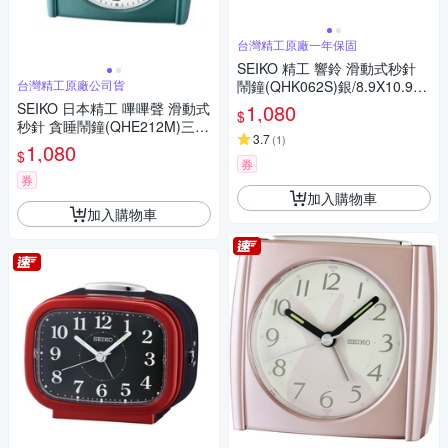
台灣精工原廠一年保固
SEIKO 精工 響鈴 滑動式秒針
台灣精工原廠公司貨
鬧鐘(QHK062S)銀/8.9X10.9c
m
SEIKO 日本精工 嗶嗶聲 滑動式
1,080
$
秒針 貪睡鬧鐘(QHE212M)三角
3.7
(
1
)
龍/8.5X9cm
1,080
$
券
券
加入購物車
加入購物車