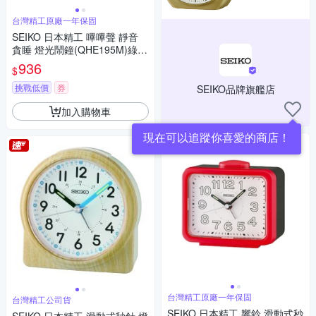
台灣精工原廠一年保固
SEIKO 日本精工 嗶嗶聲 靜音
貪睡 燈光鬧鐘(QHE195M)綠/9.
9X11.3cm
936
$
挑戰低價
券
SEIKO品牌旗艦店
加入購物車
現在可以追蹤你喜愛的商店！
台灣精工原廠一年保固
台灣精工公司貨
SEIKO 日本精工 響鈴 滑動式秒