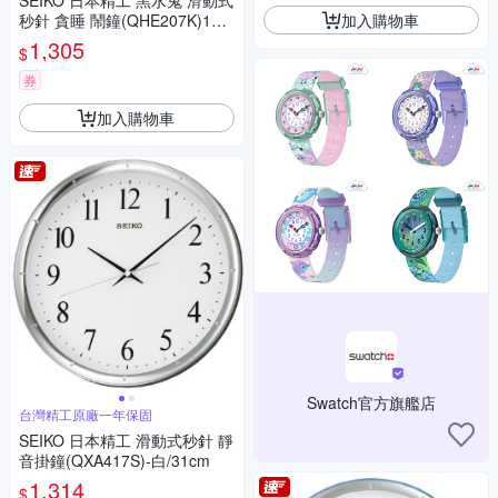
SEIKO 日本精工 黑水鬼 滑動式
加入購物車
秒針 貪睡 鬧鐘(QHE207K)10.4
X9.7cm
1,305
$
券
加入購物車
Swatch官方旗艦店
台灣精工原廠一年保固
SEIKO 日本精工 滑動式秒針 靜
音掛鐘(QXA417S)-白/31cm
1,314
$