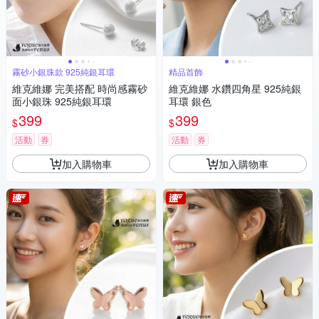
霧砂小銀珠款 925純銀耳環
精品首飾
維克維娜 完美搭配 時尚感霧砂
維克維娜 水鑽四角星 925純銀
面小銀珠 925純銀耳環
耳環 銀色
399
399
$
$
活動
券
活動
券
加入購物車
加入購物車