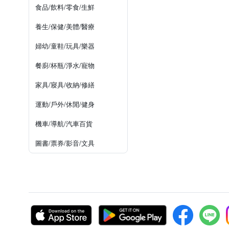
食品/飲料/零食/生鮮
養生/保健/美體/醫療
婦幼/童鞋/玩具/樂器
餐廚/杯瓶/淨水/寵物
家具/寢具/收納/修繕
運動/戶外/休閒/健身
機車/導航/汽車百貨
圖書/票券/影音/文具