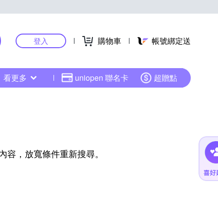
購物車
帳號綁定送
登入
看更多
uniopen 聯名卡
超贈點
內容，放寬條件重新搜尋。