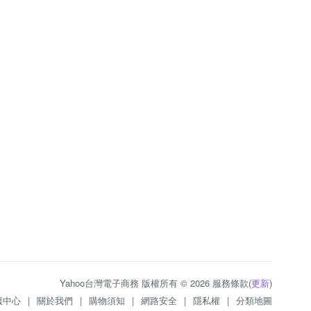
Yahoo台灣電子商務 版權所有 © 2026 服務條款(
更新
)
服中心
|
關於我們
|
購物須知
|
網路安全
|
隱私權
|
分類地圖