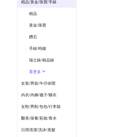
精品/黃金/珠寶/手錶
精品
黃金/珠寶
鑽石
手錶/時鐘
瑞士錶/精品錶
看更多
女裝/男裝/牛仔休閒
內衣/內褲/襪子/睡衣
女鞋/男鞋/包包/行李箱
醫美/保養/彩妝/香水
日用清潔/洗沐/美髮