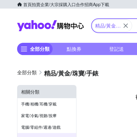
首頁
拍賣
企業/大宗採購入口
合作招商
App下載
Yahoo購物中心
精品/黃金/
珠寶/手錶
全部分類
點換券
登記送
精品/黃金/珠寶/手錶
相關分類
手機/相機/耳機/穿戴
家電/冷氣/視聽/按摩
電腦/零組件/週邊/遊戲