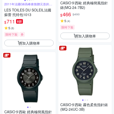
CASIO卡西歐 經典極簡風指針
2011年法國G8高峰會致贈元首的禮
品
錶(MQ-24-7B2)
LES TOILES DU SOLEIL法國
466
蘇蕾 托特包1013
$490
$
711
5
(
4
)
8折
$
限時下殺
5
(
8
)
限時下殺
券
加入購物車
加入購物車
CASIO卡西歐 霧色柔焦指針錶
(MQ-24UC-3B)
CASIO卡西歐 經典極簡風指針