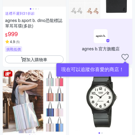
送禮不遲到31折起
agnes b.sport b. dino恐龍標誌
單耳耳環(多款)
999
$
4.9
(
5
)
agnes b.官方旗艦店
挑戰低價
加入購物車
現在可以追蹤你喜愛的商店！