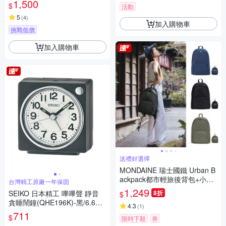
1,500
$
活動
5
(
4
)
加入購物車
挑戰低價
加入購物車
送禮好選擇
MONDAINE 瑞士國鐵 Urban B
ackpack都市輕旅後背包+小零
台灣精工原廠一年保固
錢包(多款任選)
1,249
SEIKO 日本精工 嗶嗶聲 靜音
8折
$
貪睡鬧鐘(QHE196K)-黑/6.6X6.
4.3
(
1
)
6cm
711
$
限時下殺
券