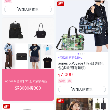
活動
加入購物車
任選2件再折520↘
agnes b.Voyage 印花經典旅行
包(多款/附有鎖頭)
7,000
$
活動
券
agnes b.全館$720起▼滿額再折300
滿3000折300
加入購物車