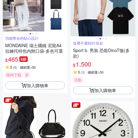
功能齊全的貼心設計
送禮不遲到31折起
MONDAINE 瑞士國鐵 尼龍A4
Sport b. 男裝 恐龍DinoT恤(多
拉鍊托特包內附口袋-多色可選
款)
465
8折
$
1,500
$
5
(
8
)
總銷量>50
5
(
3
)
總銷量>50
限時下殺
券
活動
加入購物車
加入購物車