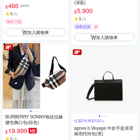
(深藍)
466
$490
$
5,900
$
5
(
1
)
5
(
1
)
限時下殺
挑戰低價
券
加入購物車
加入購物車
BURBERRY SONNY格紋拉鍊
任選2件再折520↘
腰包胸口包(棕色)
agnes b.Voyage 中款手提肩背
19,999
8折
$
兩用托特包(黑)
5
(
1
)