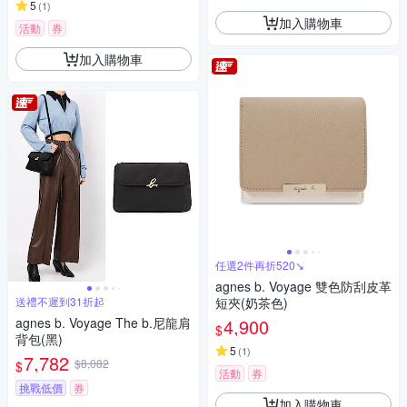
5
(
1
)
加入購物車
活動
券
加入購物車
任選2件再折520↘
agnes b. Voyage 雙色防刮皮革
送禮不遲到31折起
短夾(奶茶色)
agnes b. Voyage The b.尼龍肩
4,900
$
背包(黑)
5
(
1
)
7,782
$8,082
$
活動
券
挑戰低價
券
加入購物車