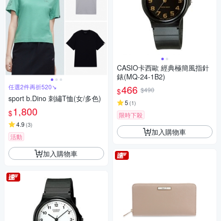
CASIO卡西歐 經典極簡風指針
錶(MQ-24-1B2)
任選2件再折520↘
466
$490
$
sport b.Dino 刺繡T恤(女/多色)
5
(
1
)
1,800
$
限時下殺
4.9
(
3
)
加入購物車
活動
加入購物車