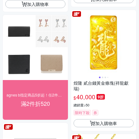
加入購物車
煌隆 貳台錢黃金條塊(祥龍獻
瑞)
agnes b指定商品5折起！任2件再折520
40,000
9折
$
滿2件折520
總銷量>50
限時下殺
券
加入購物車