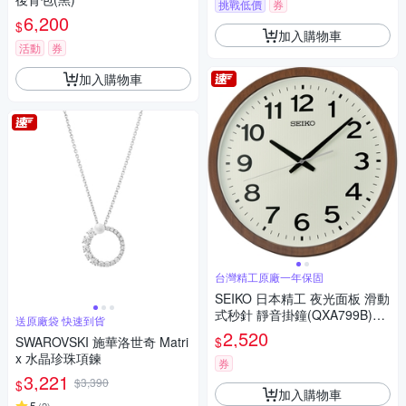
挑戰低價
券
6,200
$
加入購物車
活動
券
加入購物車
台灣精工原廠一年保固
SEIKO 日本精工 夜光面板 滑動
式秒針 靜音掛鐘(QXA799B)40
送原廠袋 快速到貨
cm
2,520
$
SWAROVSKI 施華洛世奇 Matri
x 水晶珍珠項鍊
券
3,221
$3,390
$
加入購物車
5