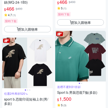
466
錶(MQ-24-1B3)
$490
$
466
5
(
1
)
$490
$
限時下殺
4.7
(
1
)
限時下殺
加入購物車
加入購物車
送禮不遲到31折起
Sport b.男裝恐龍T恤(多款)
任選2件再折520↘
1,500
sport b.恐龍印花短袖上衣(男/
$
多款)
5
(
3
)