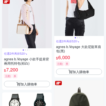
任選2件再折520↘
agnes b.Voyage 大款尼龍單肩
包(黑)
任選2件再折520↘
6,000
$
agnes b.Voyage 小款手提肩背
兩用托特包(棕白)
活動
券
7,200
$
加入購物車
活動
券
加入購物車