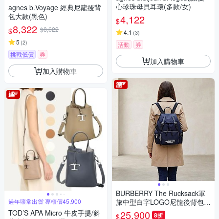
心珍珠母貝耳環(多款/女)
agnes b.Voyage 經典尼龍後背
包大款(黑色)
4,122
$
8,322
$8,622
$
4.1
(
3
)
5
(
2
)
活動
券
挑戰低價
券
加入購物車
加入購物車
BURBERRY The Rucksack軍
過年照常出貨 專櫃價45,900
旅中型白字LOGO尼龍後背包
(深藍)
TOD’S APA Micro 牛皮手提/斜
25,900
8折
$