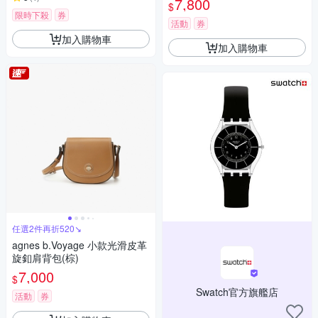
7,800
$
限時下殺
券
活動
券
加入購物車
加入購物車
任選2件再折520↘
agnes b.Voyage 小款光滑皮革
旋釦肩背包(棕)
7,000
$
Swatch官方旗艦店
活動
券