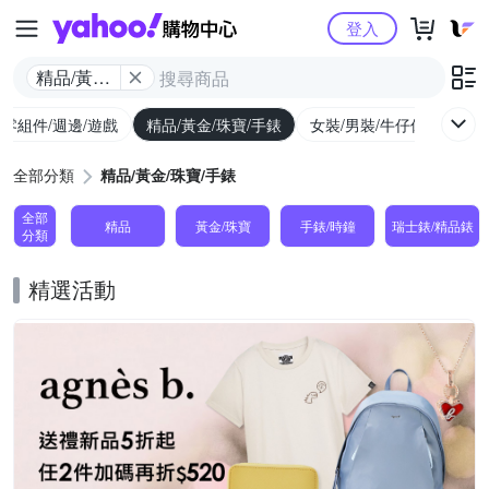
Yahoo購物中心
登入
精品/黃金/
珠寶/手錶
/零組件/週邊/遊戲
精品/黃金/珠寶/手錶
女裝/男裝/牛仔休閒
內
全部分類
精品/黃金/珠寶/手錶
全部
精品
黃金/珠寶
手錶/時鐘
瑞士錶/精品錶
分類
精選活動