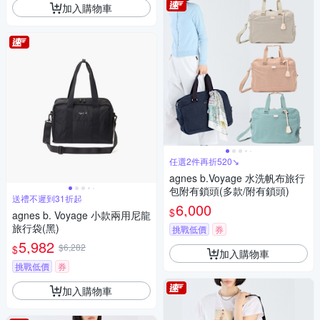
加入購物車
任選2件再折520↘
agnes b.Voyage 水洗帆布旅行
包附有鎖頭(多款/附有鎖頭)
送禮不遲到31折起
6,000
$
agnes b. Voyage 小款兩用尼龍
旅行袋(黑)
挑戰低價
券
5,982
$6,282
$
加入購物車
挑戰低價
券
加入購物車