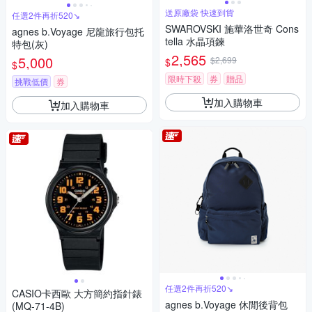
送原廠袋 快速到貨
任選2件再折520↘
SWAROVSKI 施華洛世奇 Cons
agnes b.Voyage 尼龍旅行包托
tella 水晶項鍊
特包(灰)
2,565
5,000
$2,699
$
$
限時下殺
券
贈品
挑戰低價
券
加入購物車
加入購物車
任選2件再折520↘
CASIO卡西歐 大方簡約指針錶
agnes b.Voyage 休閒後背包
(MQ-71-4B)