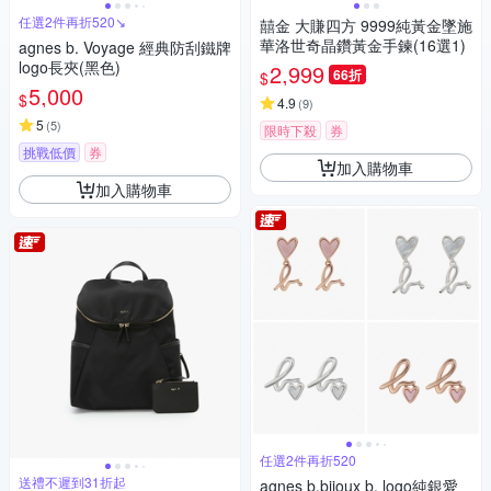
任選2件再折520↘
囍金 大賺四方 9999純黃金墜施
華洛世奇晶鑽黃金手鍊(16選1)
agnes b. Voyage 經典防刮鐵牌
logo長夾(黑色)
2,999
66折
$
5,000
$
4.9
(
9
)
5
(
5
)
限時下殺
券
挑戰低價
券
加入購物車
加入購物車
任選2件再折520
送禮不遲到31折起
agnes b.bijoux b. logo純銀愛