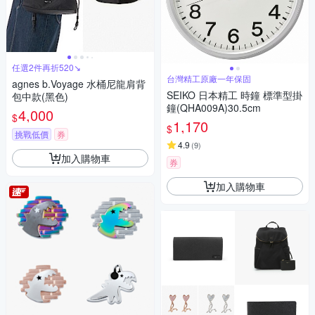
任選2件再折520↘
台灣精工原廠一年保固
agnes b.Voyage 水桶尼龍肩背
SEIKO 日本精工 時鐘 標準型掛
包中款(黑色)
鐘(QHA009A)30.5cm
4,000
$
1,170
$
挑戰低價
券
4.9
(
9
)
加入購物車
券
加入購物車