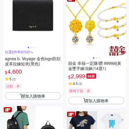
任選2件再折520↘
agnes b. Voyage 金色logo防刮
囍金 幸福一定賺/鑽 9999純黃
皮革拉鍊短夾(黑色)
金墜手鍊項鍊(14選1)
4,600
$
2,999
66折
$
5
(
2
)
4.5
(
3
)
活動
券
限時下殺
券
加入購物車
加入購物車