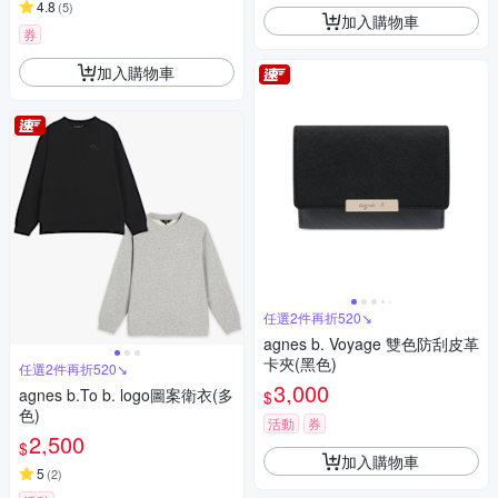
4.8
(
5
)
加入購物車
券
加入購物車
任選2件再折520↘
agnes b. Voyage 雙色防刮皮革
卡夾(黑色)
任選2件再折520↘
3,000
agnes b.To b. logo圖案衛衣(多
$
色)
活動
券
2,500
$
加入購物車
5
(
2
)