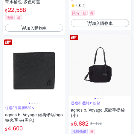
背水桶包-多色可選
4.8
(
2
)
22,588
$
限時下殺
券
活動
券
加入購物車
加入購物車
送禮不遲到31折起
任選2件再折520↘
agnes b. Voyage 尼龍手提袋
agnes b. Voyage 經典蜥蜴logo
(小)
短夾/男夾(黑色)
6,882
$7,182
$
4,600
$
挑戰低價
券