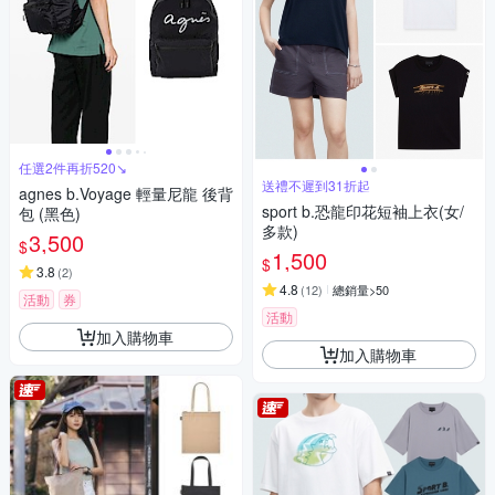
任選2件再折520↘
送禮不遲到31折起
agnes b.Voyage 輕量尼龍 後背
sport b.恐龍印花短袖上衣(女/
包 (黑色)
多款)
3,500
$
1,500
$
3.8
(
2
)
4.8
(
12
)
總銷量>50
活動
券
活動
加入購物車
加入購物車