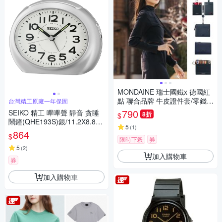
MONDAINE 瑞士國鐵x 德國紅
點 聯合品牌 牛皮證件套/零錢
台灣精工原廠一年保固
包/鑰匙包 ( 多款任選 )
790
SEIKO 精工 嗶嗶聲 靜音 貪睡
8折
$
鬧鐘(QHE193S)銀/11.2X8.8c
5
(
1
)
m
864
$
限時下殺
券
5
(
2
)
加入購物車
券
加入購物車