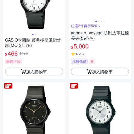
任選2件再折520↘
agnes b. Voyage 防刮皮革拉鍊
長夾(奶茶色)
CASIO卡西歐 經典極簡風指針
5,000
錶(MQ-24-7B)
$
466
$490
$
4.2
(
2
)
限時下殺
挑戰低價
券
加入購物車
加入購物車