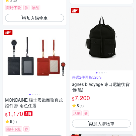
(
2
)
限時下殺
券
贈品
加入購物車
任選2件再折520↘
agnes b.Voyage 束口尼龍後背
包(黑)
7,200
$
MONDAINE 瑞士國鐵商務直式
證件套-兩色任選
5
(
1
)
1,170
活動
券
8折
$
5
(
1
)
加入購物車
限時下殺
券