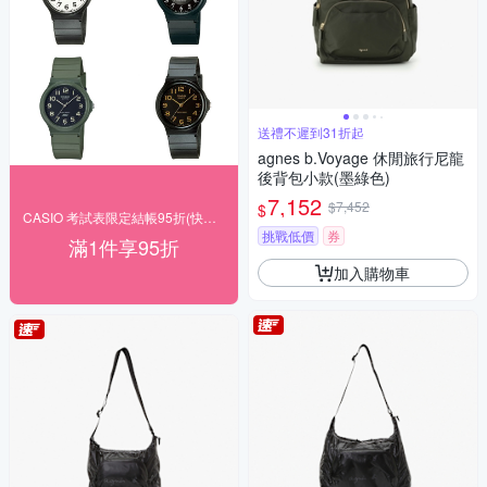
送禮不遲到31折起
agnes b.Voyage 休閒旅行尼龍
後背包小款(墨綠色)
7,152
$7,452
$
CASIO 考試表限定結帳95折(快速出貨)
挑戰低價
券
滿1件享95折
加入購物車