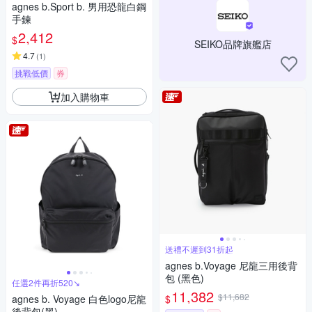
agnes b.Sport b. 男用恐龍白鋼
手鍊
2,412
$
SEIKO品牌旗艦店
4.7
(
1
)
挑戰低價
券
加入購物車
送禮不遲到31折起
agnes b.Voyage 尼龍三用後背
包 (黑色)
任選2件再折520↘
11,382
$11,682
$
agnes b. Voyage 白色logo尼龍
後背包(黑)