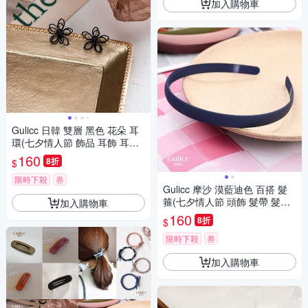
加入購物車
Gulicc 日韓 雙層 黑色 花朵 耳
環(七夕情人節 飾品 耳飾 耳釘
耳扣 耳環 生日禮物 )
160
8折
$
限時下殺
券
Gulicc 摩沙 漠藍迪色 百搭 髮
箍(七夕情人節 頭飾 髮帶 髮繩
加入購物車
髮束 生日禮物 )
160
8折
$
限時下殺
券
加入購物車