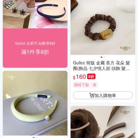
Gulicc 古莉可 結帳享8折
滿1件享8折
Gulicc 韓版 金屬 長方 花朵 髮
圈(飾品 七夕情人節 頭飾 髮帶
髮圈 生日禮物 )
160
8折
$
限時下殺
券
加入購物車