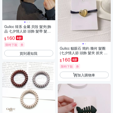
Gulicc 韓系 金屬 貝殼 髮夾(飾
品 七夕情人節 頭飾 髮帶 髮箍
生日禮物 主題穿搭 約會 )
160
8折
$
限時下殺
券
Gulicc 貓眼石 簡約 幾何 髮圈
(七夕情人節 頭飾 髮夾 抓夾 髮
貨到通知我
圈 韓國 生日禮物 )
160
8折
$
限時下殺
券
加入購物車