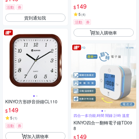
149
$
活動
券
5
(
4
)
貨到通知我
活動
券
加入購物車
KINYO方形靜音掛鐘CL110
149
$
四合一多功能,時間 鬧鐘 計時 溫度
5
(
1
)
KINYO四合一翻轉電子鐘TD09
活動
券
8
149
加入購物車
$