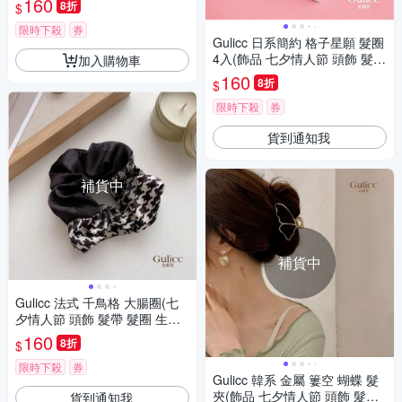
160
8折
$
限時下殺
券
Gulicc 日系簡約 格子星願 髮圈
4入(飾品 七夕情人節 頭飾 髮帶
加入購物車
髮圈 生日禮物 )
160
8折
$
限時下殺
券
貨到通知我
補貨中
補貨中
Gulicc 法式 千鳥格 大腸圈(七
夕情人節 頭飾 髮帶 髮圈 生日
禮物 )
160
8折
$
限時下殺
券
Gulicc 韓系 金屬 簍空 蝴蝶 髮
夾(飾品 七夕情人節 頭飾 髮帶
貨到通知我