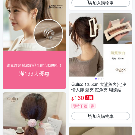
加入購物車
維克維娜 純銀飾品全館心動88折！
滿199大優惠
Gulicc 12.5cm 大鯊魚夾(七夕
情人節 髮夾 鯊魚夾 蝴蝶結 生
日禮物 )
160
8折
$
限時下殺
券
加入購物車