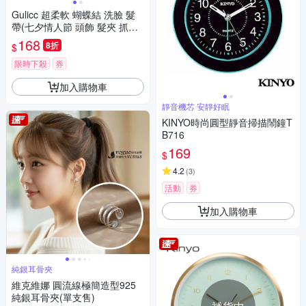
Gulicc 超柔軟 蝴蝶結 洗臉 髮
帶(七夕情人節 頭飾 髮夾 抓夾
髮圈 韓國 生日禮物 )
168
8折
$
限時下殺
券
加入購物車
靜音機芯 安靜好眠
KINYO時尚圓型靜音掃描鬧鐘T
B716
169
$
4.2
(
3
)
活動
券
加入購物車
純銀耳骨夾
維克維娜 圓流線極簡造型925
純銀耳骨夾(單支售)