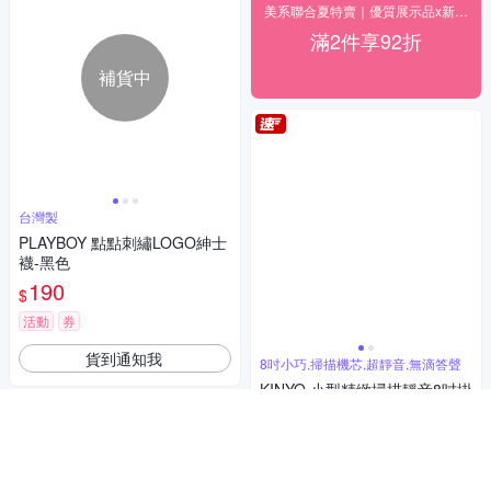
美系聯合夏特賣｜優質展示品x新品出清獨家19折起
滿2件享92折
補貨中
台灣製
PLAYBOY 點點刺繡LOGO紳士
襪-黑色
190
$
活動
券
貨到通知我
8吋小巧,掃描機芯,超靜音,無滴答聲
KINYO 小型精緻掃描靜音8吋掛
鐘(CL108)
198
$
挑戰低價
券