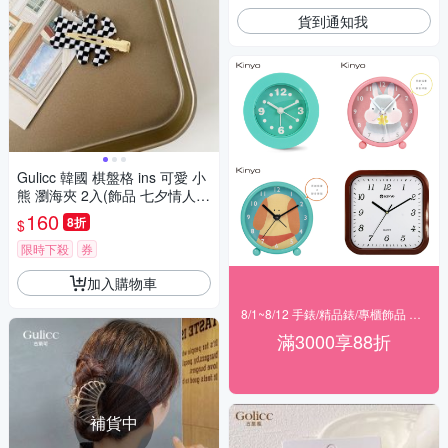
貨到通知我
Gulicc 韓國 棋盤格 ins 可愛 小
熊 瀏海夾 2入(飾品 七夕情人節
頭飾 髮帶 髮箍 生日禮物 主題
160
8折
$
穿搭 約會 )
限時下殺
券
加入購物車
8/1~8/12 手錶/精品錶/專櫃飾品 指定商品滿$3000享88折
滿3000享88折
補貨中