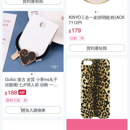
貨到通知我
KINYO三合一桌掛鬧鐘(粉)ACK
7112PI
179
$
活動
券
貨到通知我
Gulicc 復古 皮質 小香ins丸子
頭髮繩(七夕情人節 頭飾 一字
夾 瀏海夾 側邊夾 聖誕 禮物 主
188
8折
$
題穿搭)
限時下殺
券
加入購物車