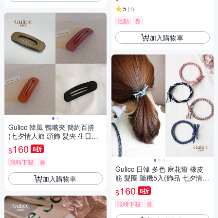
5
(
1
)
活動
券
加入購物車
Gulicc 韓風 鴨嘴夾 簡約百搭
(七夕情人節 頭飾 髮夾 生日禮
物 禮物)
160
8折
$
限時下殺
券
Gulicc 日韓 多色 麻花辮 橡皮
筋 髮圈 隨機5入(飾品 七夕情人
加入購物車
節 頭飾 髮帶 髮箍 生日禮物 主
160
8折
$
題穿搭 約會 )
限時下殺
券