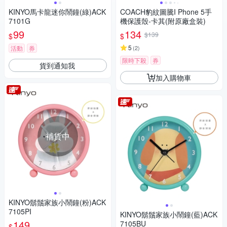
KINYO馬卡龍迷你鬧鐘(綠)ACK
COACH豹紋圖騰I Phone 5手
7101G
機保護殼-卡其(附原廠盒裝)
99
134
$139
$
$
5
活動
券
(
2
)
限時下殺
券
貨到通知我
加入購物車
補貨中
KINYO鬍鬚家族小鬧鐘(粉)ACK
7105PI
KINYO鬍鬚家族小鬧鐘(藍)ACK
149
7105BU
$