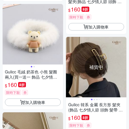
髮夾(飾品 七夕情人節 頭飾 髮
帶 髮箍 生日禮物 主題穿搭 約
160
8折
$
會 )
限時下殺
券
加入購物車
補貨中
Gulicc 毛絨 奶茶色 小熊 髮圈
兩入(買一送一 飾品 七夕情人
節 髮繩 生日禮物 )
160
8折
$
限時下殺
券
加入購物車
Gulicc 韓系 金屬 長方形 髮夾
(飾品 七夕情人節 頭飾 髮帶 髮
箍 生日禮物 主題穿搭 約會 )
160
8折
$
限時下殺
券