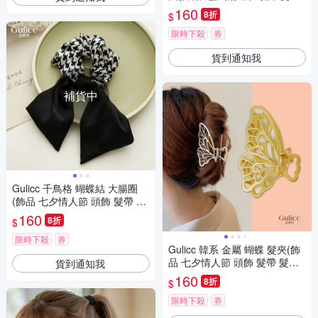
髮箍 生日禮物 主題穿搭 約會 )
160
8折
$
限時下殺
券
貨到通知我
補貨中
Gulicc 千鳥格 蝴蝶結 大腸圈
(飾品 七夕情人節 頭飾 髮帶 髮
箍 生日禮物 主題穿搭 約會 )
160
8折
$
限時下殺
券
Gulicc 韓系 金屬 蝴蝶 髮夾(飾
品 七夕情人節 頭飾 髮帶 髮箍
貨到通知我
生日禮物 主題穿搭 約會 )
160
8折
$
限時下殺
券