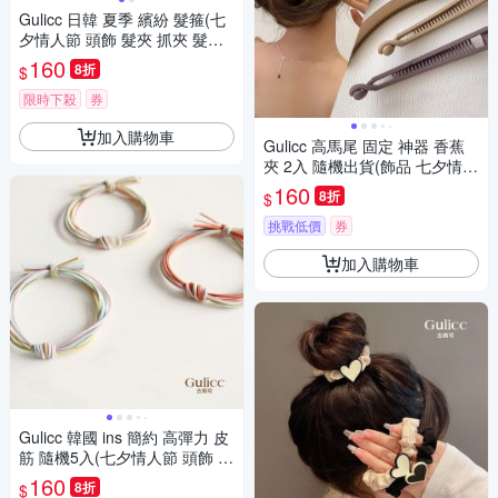
Gulicc 日韓 夏季 繽紛 髮箍(七
夕情人節 頭飾 髮夾 抓夾 髮圈
韓國 生日禮物 )
160
8折
$
限時下殺
券
加入購物車
Gulicc 高馬尾 固定 神器 香蕉
夾 2入 隨機出貨(飾品 七夕情人
節 頭飾 髮帶 髮箍 生日禮物 主
160
8折
$
題穿搭 約會 )
挑戰低價
券
加入購物車
Gulicc 韓國 ins 簡約 高彈力 皮
筋 隨機5入(七夕情人節 頭飾 髮
帶 髮繩 髮束 生日禮物 )
160
8折
$