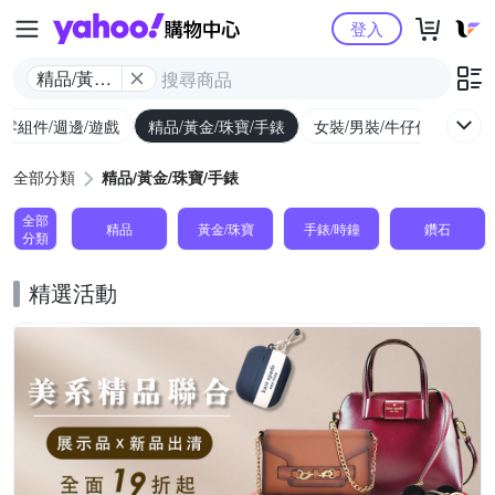
Yahoo購物中心
登入
精品/黃金/
珠寶/手錶
/零組件/週邊/遊戲
精品/黃金/珠寶/手錶
女裝/男裝/牛仔休閒
內
全部分類
精品/黃金/珠寶/手錶
全部
精品
黃金/珠寶
手錶/時鐘
鑽石
分類
精選活動