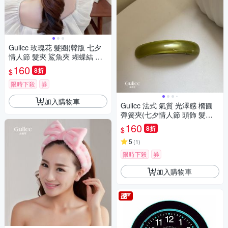
Gulicc 玫瑰花 髮圈(韓版 七夕
情人節 髮夾 鯊魚夾 蝴蝶結 生
日禮物 )
160
8折
$
限時下殺
券
加入購物車
Gulicc 法式 氣質 光澤感 橢圓
彈簧夾(七夕情人節 頭飾 髮夾
抓夾 髮圈 韓國 生日禮物 )
160
8折
$
5
(
1
)
限時下殺
券
加入購物車