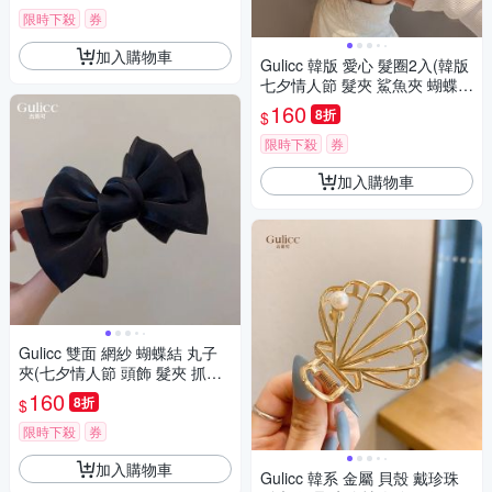
限時下殺
券
加入購物車
Gulicc 韓版 愛心 髮圈2入(韓版
七夕情人節 髮夾 鯊魚夾 蝴蝶結
生日禮物 )
160
8折
$
限時下殺
券
加入購物車
Gulicc 雙面 網紗 蝴蝶結 丸子
夾(七夕情人節 頭飾 髮夾 抓夾
髮圈 韓國 生日禮物 )
160
8折
$
限時下殺
券
加入購物車
Gulicc 韓系 金屬 貝殼 戴珍珠