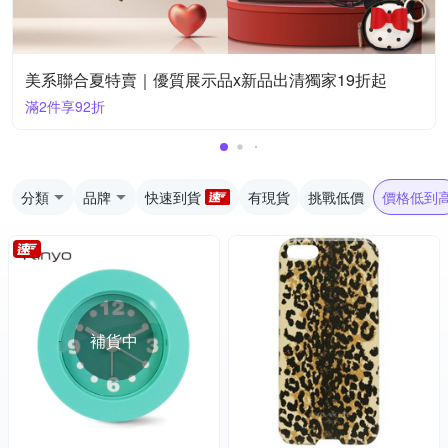
美系聯合夏特賣｜優質展示品x新品出清獨家19折起
滿2件享92折
分類
品牌
快速到貨
有現貨
挑戰低價
價格低到
補貨中