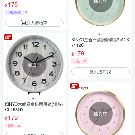
補貨中
175
$
挑戰低價
券
加入購物車
KINYO三合一桌掛鬧鐘(綠)ACK
7112G
179
$
活動
券
補貨中
貨到通知我
KINYO木紋風桌掛兩用鐘(淺灰)
CL153GY
補貨中
179
$
活動
券