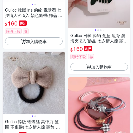
Gulicc 韓版 ins 豹紋 電話圈 七
夕情人節 5入 顏色隨機(飾品 七
夕情人節 頭飾 髮帶 髮箍 生日
160
8折
$
禮物 主題穿搭 約會 )
限時下殺
券
Gulicc 日韓 簡約 創意 魚骨 瀏
海夾 2入(飾品 七夕情人節 頭飾
加入購物車
髮帶 髮箍 生日禮物 主題穿搭
160
8折
$
約會 )
限時下殺
券
加入購物車
補貨中
Gulicc 韓版 蝴蝶結 高彈力 髮
圈 不傷髮(七夕情人節 頭飾 髮
夾 抓夾 髮圈 韓國 生日禮物 )