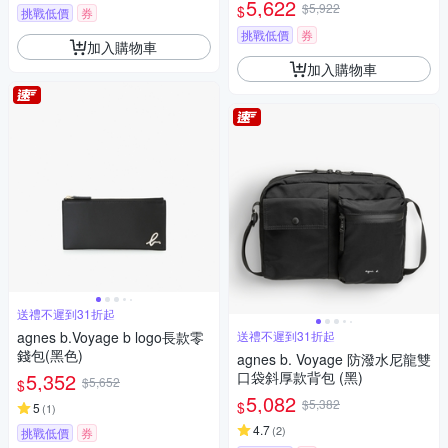
5,622
$5,922
$
挑戰低價
券
挑戰低價
券
加入購物車
加入購物車
送禮不遲到31折起
agnes b.Voyage b logo長款零
送禮不遲到31折起
錢包(黑色)
agnes b. Voyage 防潑水尼龍雙
5,352
口袋斜厚款背包 (黑)
$5,652
$
5,082
$5,382
$
5
(
1
)
4.7
(
2
)
挑戰低價
券