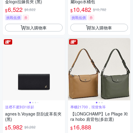
金logo拉鍊長夾 (黑)
屬logo水桶包
6,522
10,482
$6,822
$10,782
$
$
挑戰低價
券
挑戰低價
券
加入購物車
加入購物車
送禮不遲到31折起
專櫃21700，現貨免等
agnes b.Voyage 防刮皮革長夾
【LONGCHAMP】Le Pliage Xt
(黑)
ra hobo 肩背包(多款選)
5,982
16,888
$6,282
$
$