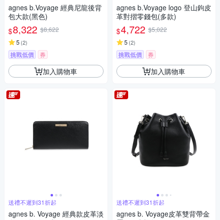
agnes b.Voyage 經典尼龍後背
agnes b.Voyage logo 登山鉤皮
包大款(黑色)
革對摺零錢包(多款)
8,322
4,722
$8,622
$5,022
$
$
5
5
(
2
)
(
2
)
挑戰低價
券
挑戰低價
券
加入購物車
加入購物車
送禮不遲到31折起
送禮不遲到31折起
agnes b. Voyage 經典款皮革淡
agnes b. Voyage皮革雙背帶金