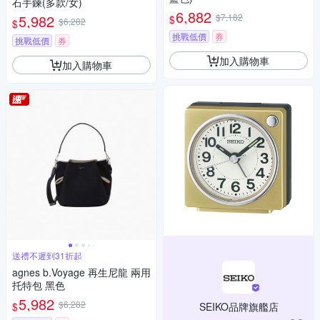
石手鍊(多款/女)
6,882
5,982
$7,182
$
$6,282
$
挑戰低價
券
挑戰低價
券
加入購物車
加入購物車
送禮不遲到31折起
agnes b.Voyage 再生尼龍 兩用
托特包 黑色
5,982
$6,282
$
SEIKO品牌旗艦店