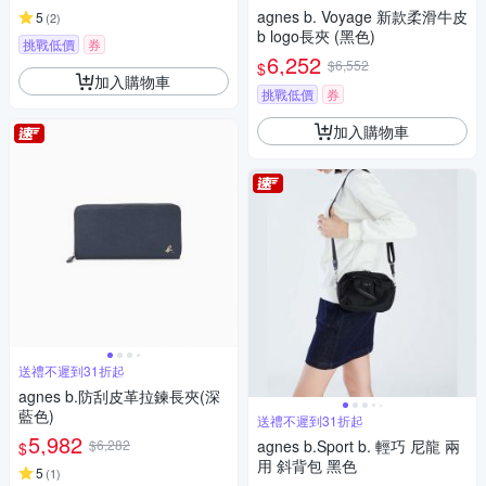
agnes b. Voyage 新款柔滑牛皮
5
(
2
)
b logo長夾 (黑色)
挑戰低價
券
6,252
$6,552
$
加入購物車
挑戰低價
券
加入購物車
送禮不遲到31折起
agnes b.防刮皮革拉鍊長夾(深
藍色)
送禮不遲到31折起
5,982
$6,282
agnes b.Sport b. 輕巧 尼龍 兩
$
用 斜背包 黑色
5
(
1
)