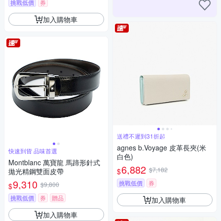
挑戰低價
券
加入購物車
送禮不遲到31折起
agnes b.Voyage 皮革長夾(米
快速到貨 品味首選
白色)
Montblanc 萬寶龍 馬蹄形針式
6,882
$7,182
$
拋光精鋼雙面皮帶
9,310
挑戰低價
券
$9,800
$
挑戰低價
券
贈品
加入購物車
加入購物車