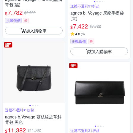
背包(黑)
送禮不遲到31折起
7,782
$8,082
agnes b. Voyage 尼龍手提袋
$
(大)
挑戰低價
券
7,422
$7,722
$
加入購物車
4.8
(
3
)
挑戰低價
券
加入購物車
送禮不遲到31折起
agnes b.Voyage 荔枝紋皮革斜
背包 黑色
11,382
$11,682
$
送禮不遲到31折起