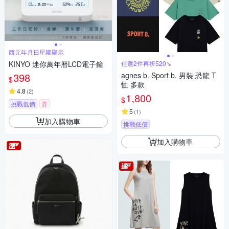
西元年月日星期顯示
KINYO 迷你萬年曆LCD電子鐘
任選2件再折520↘
398
agnes b. Sport b. 男裝 恐龍 T
$
恤 多款
4.8
(
2
)
1,800
$
挑戰低價
券
5
(
1
)
加入購物車
挑戰低價
加入購物車