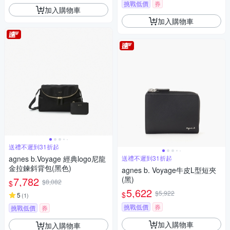
挑戰低價
券
加入購物車
加入購物車
送禮不遲到31折起
agnes b.Voyage 經典logo尼龍
送禮不遲到31折起
金拉鍊斜背包(黑色)
agnes b. Voyage牛皮L型短夾
7,782
(黑)
$8,082
$
5,622
$5,922
$
5
(
1
)
挑戰低價
券
挑戰低價
券
加入購物車
加入購物車