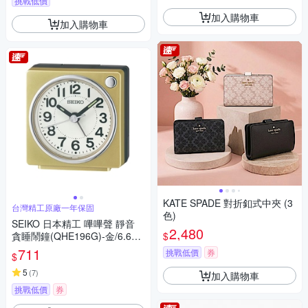
挑戰低價
加入購物車
加入購物車
KATE SPADE 對折釦式中夾 (3
台灣精工原廠一年保固
色)
SEIKO 日本精工 嗶嗶聲 靜音
2,480
$
貪睡鬧鐘(QHE196G)-金/6.6X
6.6cm
711
挑戰低價
券
$
5
(
7
)
加入購物車
挑戰低價
券