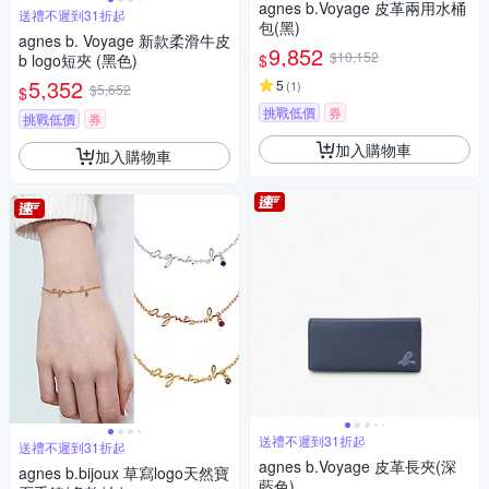
agnes b.Voyage 皮革兩用水桶
送禮不遲到31折起
包(黑)
agnes b. Voyage 新款柔滑牛皮
9,852
$10,152
$
b logo短夾 (黑色)
5,352
5
(
1
)
$5,652
$
挑戰低價
券
挑戰低價
券
加入購物車
加入購物車
送禮不遲到31折起
送禮不遲到31折起
agnes b.Voyage 皮革長夾(深
agnes b.bijoux 草寫logo天然寶
藍色)