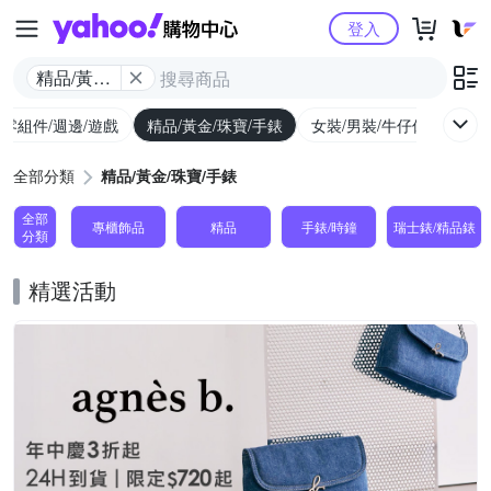
Yahoo購物中心
登入
精品/黃金/
珠寶/手錶
/零組件/週邊/遊戲
精品/黃金/珠寶/手錶
女裝/男裝/牛仔休閒
內
全部分類
精品/黃金/珠寶/手錶
全部
專櫃飾品
精品
手錶/時鐘
瑞士錶/精品錶
分類
精選活動