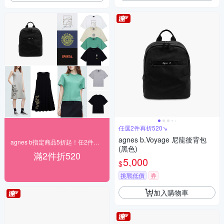
任選2件再折520↘
agnes b.Voyage 尼龍後背包
agnes b指定商品5折起！任2件再折520
(黑色)
滿2件折520
5,000
$
挑戰低價
券
加入購物車