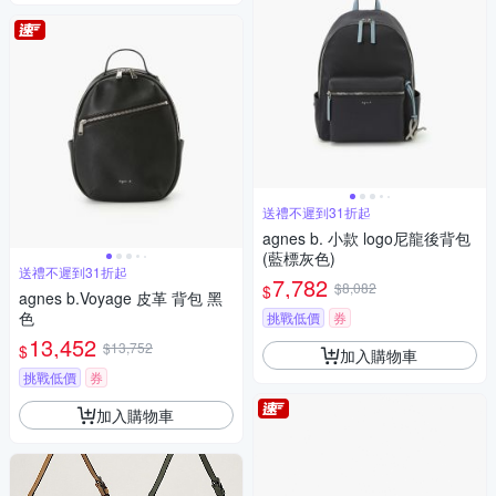
送禮不遲到31折起
agnes b. 小款 logo尼龍後背包
(藍標灰色)
送禮不遲到31折起
7,782
$8,082
$
agnes b.Voyage 皮革 背包 黑
色
挑戰低價
券
13,452
$13,752
$
加入購物車
挑戰低價
券
加入購物車