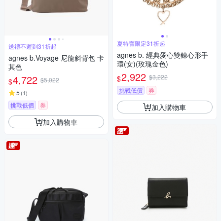
夏特賣限定31折起
送禮不遲到31折起
agnes b. 經典愛心雙鍊心形手
agnes b.Voyage 尼龍斜背包 卡
環(女)(玫瑰金色)
其色
2,922
4,722
$3,222
$
$5,022
$
挑戰低價
券
5
(
1
)
挑戰低價
券
加入購物車
加入購物車