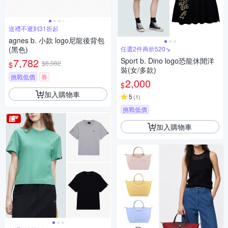
送禮不遲到31折起
agnes b. 小款 logo尼龍後背包
(黑色)
任選2件再折520↘
7,782
Sport b. Dino logo恐龍休閒洋
$8,082
$
裝(女/多款)
挑戰低價
券
2,000
$
加入購物車
5
(
1
)
挑戰低價
加入購物車