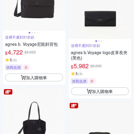
送禮不遲到31折起
agnes b. Voyage尼龍斜背包
送禮不遲到31折起
4,722
$5,022
agnes b.Voyage logo皮革長夾
$
(黑色)
5
(
1
)
5,982
$6,282
$
挑戰低價
券
5
(
1
)
加入購物車
挑戰低價
券
加入購物車