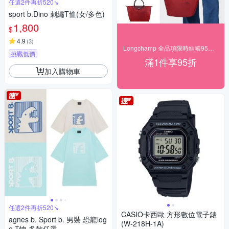
任選2件再折520↘
sport b.Dino 刺繡T恤(女/多色)
1,800
$
4.9
(
3
)
Longchamp 全品項限時結帳95折起
挑戰低價
滿1件享95折
加入購物車
任選2件再折520↘
CASIO卡西歐 方形數位電子錶
agnes b. Sport b. 男裝 恐龍log
(W-218H-1A)
o T恤 多款任選