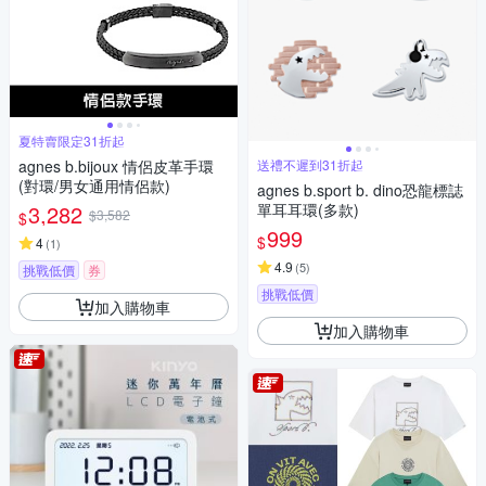
夏特賣限定31折起
agnes b.bijoux 情侶皮革手環
送禮不遲到31折起
(對環/男女通用情侶款)
agnes b.sport b. dino恐龍標誌
3,282
單耳耳環(多款)
$3,582
$
999
$
4
(
1
)
4.9
(
5
)
挑戰低價
券
挑戰低價
加入購物車
加入購物車