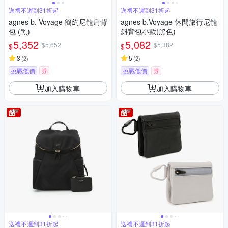
送禮不遲到31折起
送禮不遲到31折起
agnes b. Voyage 簡約尼龍肩背
agnes b.Voyage 休閒旅行尼龍
包 (黑)
斜背包小款(黑色)
5,352
5,082
$5,652
$5,382
$
$
3
5
(
2
)
(
2
)
挑戰低價
券
挑戰低價
券
加入購物車
加入購物車
送禮不遲到31折起
送禮不遲到31折起