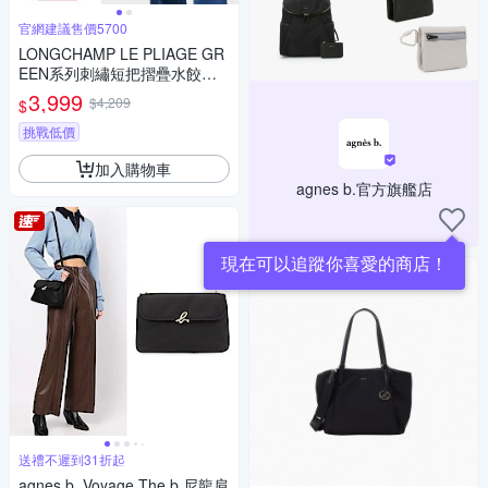
官網建議售價5700
LONGCHAMP LE PLIAGE GR
EEN系列刺繡短把摺疊水餃包
(中/多色選)
3,999
$4,209
$
挑戰低價
加入購物車
agnes b.官方旗艦店
現在可以追蹤你喜愛的商店！
送禮不遲到31折起
agnes b. Voyage The b.尼龍肩