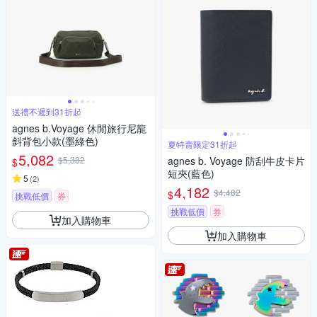
送禮不遲到31折起
agnes b.Voyage 休閒旅行尼龍
斜背包小款(墨綠色)
夏特賣限定31折起
5,082
$5,382
agnes b. Voyage 防刮牛皮卡片
$
短夾(藍色)
5
(
2
)
4,182
$4,482
$
挑戰低價
券
挑戰低價
券
加入購物車
加入購物車