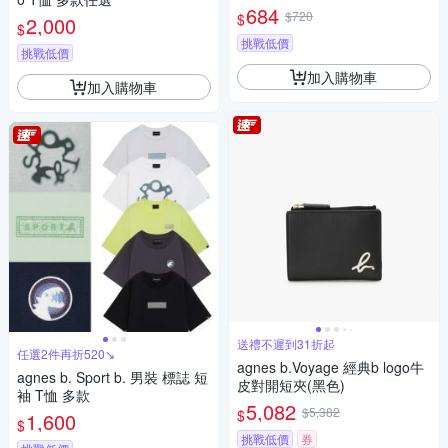
684
$720
$
2,000
$
挑戰低價
挑戰低價
加入購物車
加入購物車
送禮不遲到31折起
任選2件再折520↘
agnes b.Voyage 經典b logo牛
agnes b. Sport b. 男裝 標誌 短
皮對開短夾(黑色)
袖 T恤 多款
5,082
$5,382
$
1,600
$
挑戰低價
券