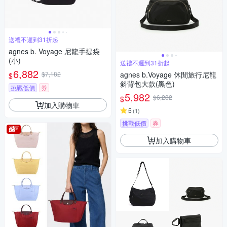
送禮不遲到31折起
agnes b. Voyage 尼龍手提袋
(小)
送禮不遲到31折起
6,882
$7,182
agnes b.Voyage 休閒旅行尼龍
$
斜背包大款(黑色)
挑戰低價
券
5,982
$6,282
$
加入購物車
5
(
1
)
挑戰低價
券
加入購物車