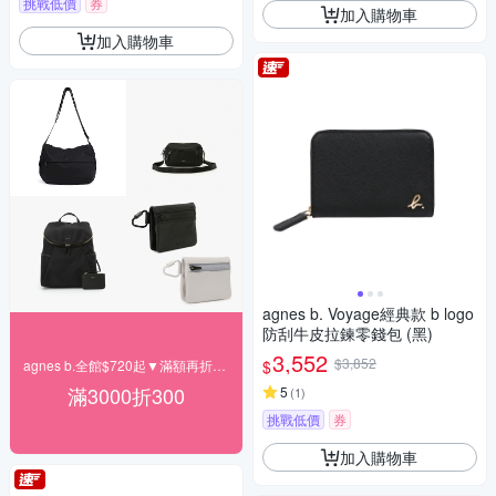
挑戰低價
券
加入購物車
加入購物車
agnes b. Voyage經典款 b logo
防刮牛皮拉鍊零錢包 (黑)
3,552
$3,852
$
agnes b.全館$720起▼滿額再折300
滿3000折300
5
(
1
)
挑戰低價
券
加入購物車