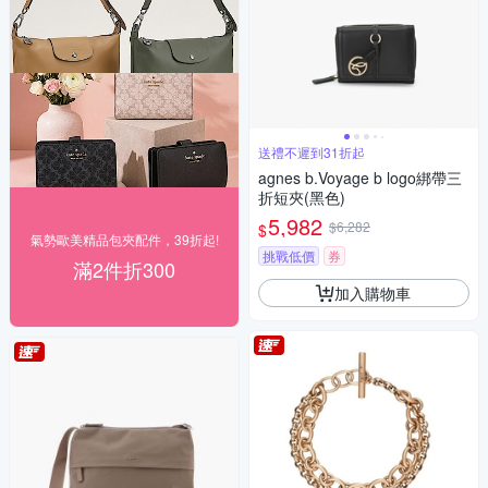
送禮不遲到31折起
agnes b.Voyage b logo綁帶三
折短夾(黑色)
5,982
$6,282
$
氣勢歐美精品包夾配件，39折起!
挑戰低價
券
滿2件折300
加入購物車