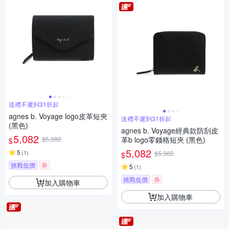
送禮不遲到31折起
agnes b. Voyage logo皮革短夾
送禮不遲到31折起
(黑色)
agnes b. Voyage經典款防刮皮
5,082
$5,382
革b logo零錢格短夾 (黑色)
$
5,082
5
(
1
)
$5,382
$
挑戰低價
券
5
(
1
)
挑戰低價
券
加入購物車
加入購物車