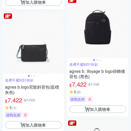
加入購物車
送禮不遲到31折起
agnes b. Voyage b logo掛飾後
背包 (黑色)
送禮不遲到31折起
7,422
$7,722
$
agnes b.logo尼龍斜背包(藍標
灰色)
5
(
2
)
7,422
挑戰低價
券
$7,722
$
5
(
1
)
加入購物車
挑戰低價
券
加入購物車