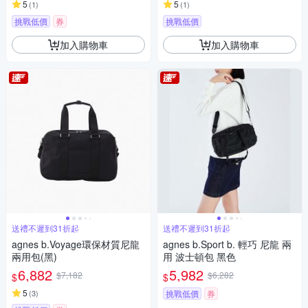
5
5
(
1
)
(
1
)
挑戰低價
券
挑戰低價
加入購物車
加入購物車
送禮不遲到31折起
送禮不遲到31折起
agnes b.Voyage環保材質尼龍
agnes b.Sport b. 輕巧 尼龍 兩
兩用包(黑)
用 波士頓包 黑色
6,882
5,982
$7,182
$6,282
$
$
5
(
3
)
挑戰低價
券