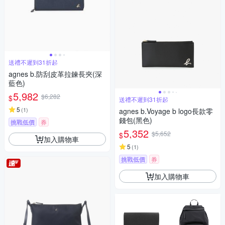
送禮不遲到31折起
agnes b.防刮皮革拉鍊長夾(深
藍色)
5,982
$6,282
$
送禮不遲到31折起
5
(
1
)
agnes b.Voyage b logo長款零
錢包(黑色)
挑戰低價
券
5,352
$5,652
$
加入購物車
5
(
1
)
挑戰低價
券
加入購物車