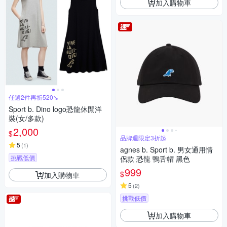
加入購物車
任選2件再折520↘
Sport b. Dino logo恐龍休閒洋
裝(女/多款)
2,000
$
品牌週限定3折起
5
(
1
)
agnes b. Sport b. 男女通用情
挑戰低價
侶款 恐龍 鴨舌帽 黑色
999
$
加入購物車
5
(
2
)
挑戰低價
加入購物車