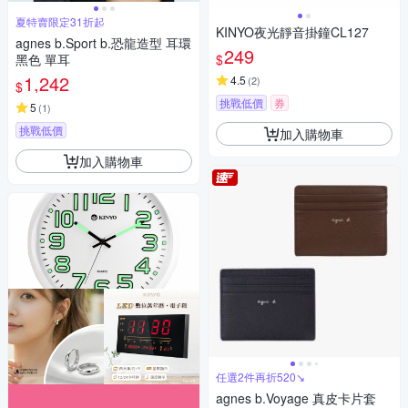
夏特賣限定31折起
KINYO夜光靜音掛鐘CL127
agnes b.Sport b.恐龍造型 耳環
249
$
黑色 單耳
1,242
4.5
(
2
)
$
挑戰低價
券
5
(
1
)
挑戰低價
加入購物車
加入購物車
任選2件再折520↘
agnes b.Voyage 真皮卡片套