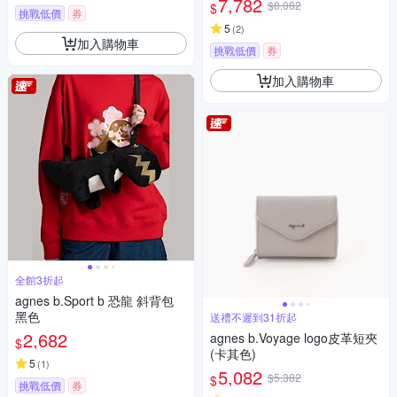
7,782
$8,082
$
挑戰低價
券
5
(
2
)
加入購物車
挑戰低價
券
加入購物車
全館3折起
agnes b.Sport b 恐龍 斜背包
黑色
送禮不遲到31折起
2,682
agnes b.Voyage logo皮革短夾
$
(卡其色)
5
(
1
)
5,082
$5,382
$
挑戰低價
券