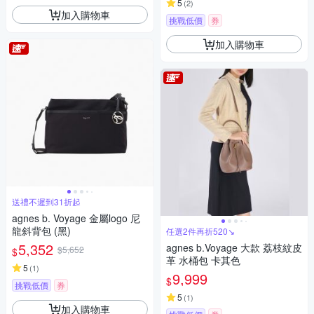
5
(
2
)
加入購物車
挑戰低價
券
加入購物車
送禮不遲到31折起
agnes b. Voyage 金屬logo 尼
龍斜背包 (黑)
任選2件再折520↘
5,352
agnes b.Voyage 大款 荔枝紋皮
$5,652
$
革 水桶包 卡其色
5
(
1
)
9,999
$
挑戰低價
券
5
(
1
)
加入購物車