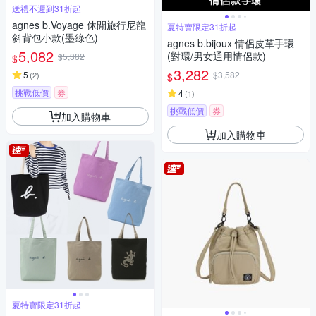
送禮不遲到31折起
agnes b.Voyage 休閒旅行尼龍
夏特賣限定31折起
斜背包小款(墨綠色)
agnes b.bijoux 情侶皮革手環
5,082
(對環/男女通用情侶款)
$5,382
$
3,282
5
$3,582
(
2
)
$
挑戰低價
券
4
(
1
)
挑戰低價
券
加入購物車
加入購物車
夏特賣限定31折起