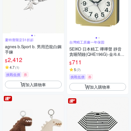
夏特賣限定31折起
台灣精工原廠一年保固
agnes b.Sport b. 男用恐龍白鋼
SEIKO 日本精工 嗶嗶聲 靜音
手鍊
貪睡鬧鐘(QHE196G)-金/6.6X
2,412
6.6cm
$
711
$
4.7
(
1
)
5
(
7
)
挑戰低價
券
挑戰低價
券
加入購物車
加入購物車