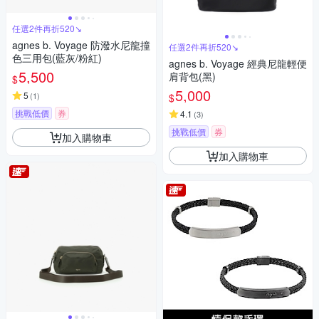
任選2件再折520↘
agnes b. Voyage 防潑水尼龍撞
任選2件再折520↘
色三用包(藍灰/粉紅)
agnes b. Voyage 經典尼龍輕便
5,500
肩背包(黑)
$
5,000
5
(
1
)
$
挑戰低價
券
4.1
(
3
)
挑戰低價
券
加入購物車
加入購物車