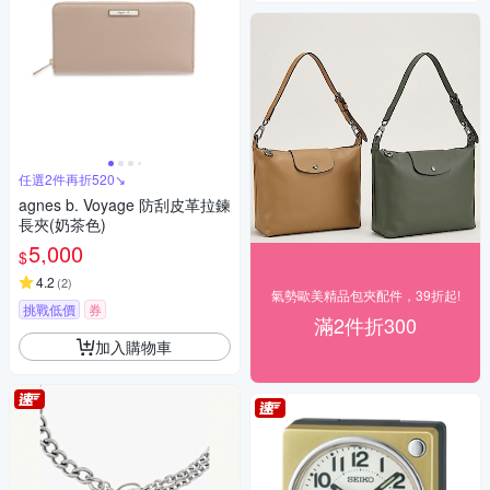
任選2件再折520↘
agnes b. Voyage 防刮皮革拉鍊
長夾(奶茶色)
5,000
$
4.2
(
2
)
氣勢歐美精品包夾配件，39折起!
挑戰低價
券
滿2件折300
加入購物車