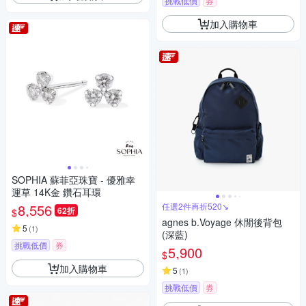
挑戰低價
券
加入購物車
SOPHIA 蘇菲亞珠寶 - 優雅幸
運草 14K金 鑽石耳環
8,556
任選2件再折520↘
62折
$
agnes b.Voyage 休閒後背包
5
(
1
)
(深藍)
挑戰低價
券
5,900
$
加入購物車
5
(
1
)
挑戰低價
券