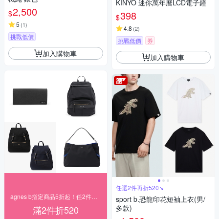
KINYO 迷你萬年曆LCD電子鐘
2,500
$
398
$
5
(
1
)
4.8
(
2
)
挑戰低價
挑戰低價
券
加入購物車
加入購物車
任選2件再折520↘
agnes b指定商品5折起！任2件再折520
sport b.恐龍印花短袖上衣(男/
多款)
滿2件折520