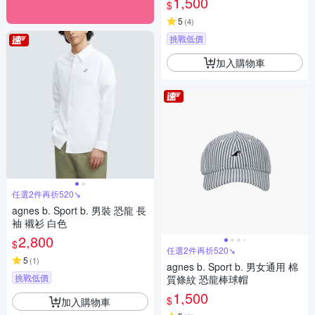
1,500
$
5
(
4
)
挑戰低價
加入購物車
任選2件再折520↘
agnes b. Sport b. 男裝 恐龍 長
袖 襯衫 白色
2,800
$
任選2件再折520↘
5
(
1
)
agnes b. Sport b. 男女通用 棉
挑戰低價
質條紋 恐龍棒球帽
1,500
$
加入購物車