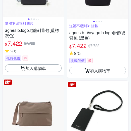
送禮不遲到31折起
送禮不遲到31折起
agnes b.logo尼龍斜背包(藍標
agnes b. Voyage b logo掛飾後
灰色)
背包 (黑色)
7,422
$7,722
$
7,422
$7,722
$
5
(
1
)
5
(
2
)
挑戰低價
券
挑戰低價
券
加入購物車
加入購物車