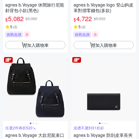
agnes b.Voyage 休閒旅行尼龍
agnes b.Voyage logo 登山鉤皮
斜背包小款(黑色)
革對摺零錢包(多款)
5,082
4,722
$5,382
$5,022
$
$
5
5
(
2
)
(
2
)
挑戰低價
券
挑戰低價
券
加入購物車
加入購物車
任選2件再折520↘
送禮不遲到31折起
agnes b.Voyage 大款尼龍束口
agnes b.Voyage 防刮皮革長夾