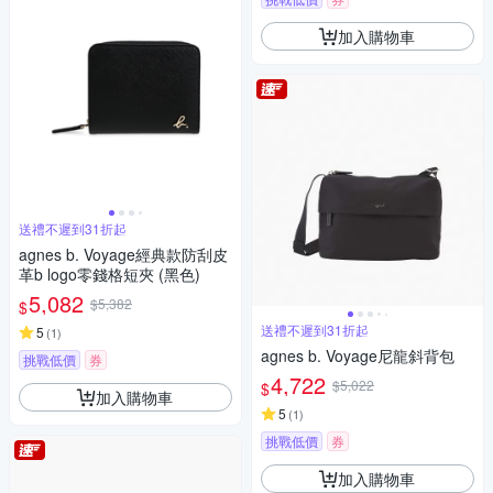
加入購物車
送禮不遲到31折起
agnes b. Voyage經典款防刮皮
革b logo零錢格短夾 (黑色)
5,082
$5,382
$
送禮不遲到31折起
5
(
1
)
agnes b. Voyage尼龍斜背包
挑戰低價
券
4,722
$5,022
$
加入購物車
5
(
1
)
挑戰低價
券
加入購物車