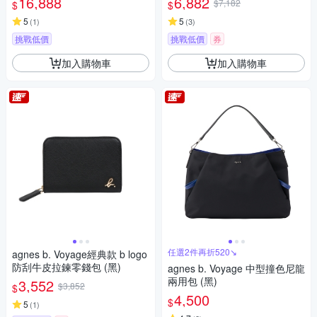
16,888
6,882
$7,182
$
$
5
5
(
1
)
(
3
)
挑戰低價
挑戰低價
券
加入購物車
加入購物車
任選2件再折520↘
agnes b. Voyage經典款 b logo
防刮牛皮拉鍊零錢包 (黑)
agnes b. Voyage 中型撞色尼龍
兩用包 (黑)
3,552
$3,852
$
4,500
$
5
(
1
)