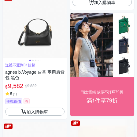
加入購物車
送禮不遲到31折起
agnes b.Voyage 皮革 兩用肩背
包 黑色
9,582
$9,882
$
瑞士國鐵 放假不打烊79折
5
(
1
)
滿1件享79折
挑戰低價
券
加入購物車