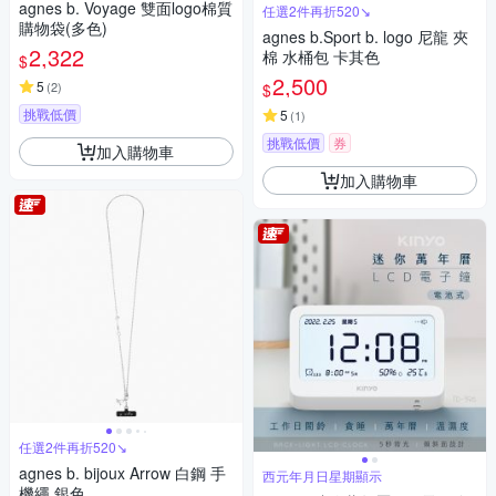
agnes b. Voyage 雙面logo棉質
任選2件再折520↘
購物袋(多色)
agnes b.Sport b. logo 尼龍 夾
2,322
棉 水桶包 卡其色
$
2,500
5
(
2
)
$
挑戰低價
5
(
1
)
挑戰低價
券
加入購物車
加入購物車
任選2件再折520↘
agnes b. bijoux Arrow 白鋼 手
西元年月日星期顯示
機繩 銀色