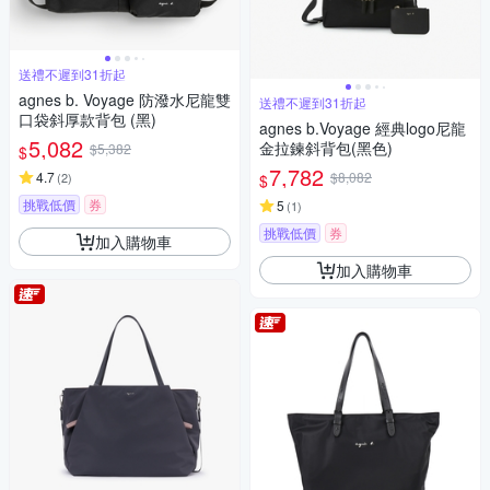
送禮不遲到31折起
agnes b. Voyage 防潑水尼龍雙
送禮不遲到31折起
口袋斜厚款背包 (黑)
agnes b.Voyage 經典logo尼龍
5,082
金拉鍊斜背包(黑色)
$5,382
$
7,782
4.7
$8,082
(
2
)
$
挑戰低價
券
5
(
1
)
挑戰低價
券
加入購物車
加入購物車