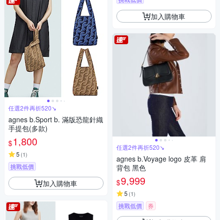
加入購物車
任選2件再折520↘
agnes b.Sport b. 滿版恐龍針織
手提包(多款)
1,800
$
任選2件再折520↘
5
(
1
)
agnes b.Voyage logo 皮革 肩
挑戰低價
背包 黑色
9,999
$
加入購物車
5
(
1
)
挑戰低價
券