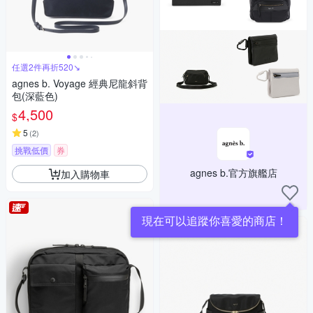
任選2件再折520↘
agnes b. Voyage 經典尼龍斜背
包(深藍色)
4,500
$
5
(
2
)
挑戰低價
券
agnes b.官方旗艦店
加入購物車
現在可以追蹤你喜愛的商店！