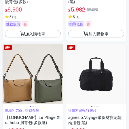
後背包(多款)
(黑)
6,900
5,982
$6,282
$
$
5
5
(
1
)
(
1
)
挑戰低價
券
挑戰低價
券
加入購物車
加入購物車
專櫃21700，現貨免等
送禮不遲到31折起
【LONGCHAMP】Le Pliage Xt
agnes b.Voyage環保材質尼龍
ra hobo 肩背包(多款選)
兩用包(黑)