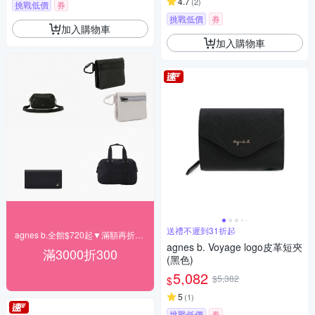
4.7
(
2
)
挑戰低價
券
挑戰低價
券
加入購物車
加入購物車
送禮不遲到31折起
agnes b.全館$720起▼滿額再折300
agnes b. Voyage logo皮革短夾
滿3000折300
(黑色)
5,082
$5,382
$
5
(
1
)
挑戰低價
券