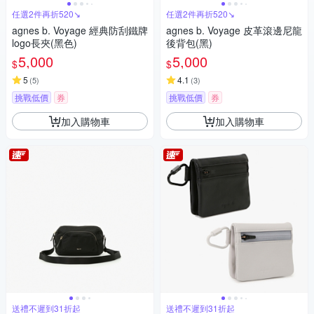
任選2件再折520↘
任選2件再折520↘
agnes b. Voyage 經典防刮鐵牌
agnes b. Voyage 皮革滾邊尼龍
logo長夾(黑色)
後背包(黑)
5,000
5,000
$
$
5
4.1
(
5
)
(
3
)
挑戰低價
券
挑戰低價
券
加入購物車
加入購物車
送禮不遲到31折起
送禮不遲到31折起