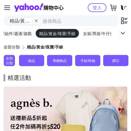
Yahoo購物中心
登入
精品/黃金/
珠寶/手錶
/零組件/週邊/遊戲
精品/黃金/珠寶/手錶
女裝/男裝/牛仔休閒
內
全部分類
精品/黃金/珠寶/手錶
全部
精品
專櫃飾品
手錶/時鐘
鑽石
分類
精選活動