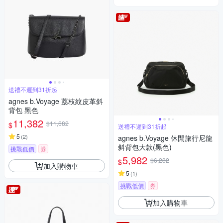
送禮不遲到31折起
agnes b.Voyage 荔枝紋皮革斜
背包 黑色
11,382
$11,682
$
送禮不遲到31折起
5
(
2
)
agnes b.Voyage 休閒旅行尼龍
斜背包大款(黑色)
挑戰低價
券
5,982
$6,282
$
加入購物車
5
(
1
)
挑戰低價
券
加入購物車