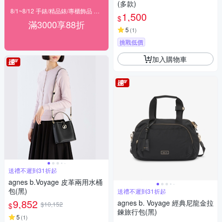
(多款)
8/1~8/12 手錶/精品錶/專櫃飾品 指定商品滿$3000享88折
1,500
$
滿3000享88折
5
(
1
)
挑戰低價
加入購物車
送禮不遲到31折起
agnes b.Voyage 皮革兩用水桶
包(黑)
送禮不遲到31折起
9,852
agnes b. Voyage 經典尼龍金拉
$10,152
$
鍊旅行包(黑)
5
(
1
)