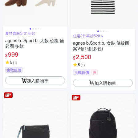
夏特賣限定31折起
任選2件再折520↘
agnes b. Sport b. 大款 恐龍 鑰
agnes b.Sport b. 女裝 條紋圖
匙圈 多款
案V領T恤(多色)
999
$
2,500
$
5
(
1
)
5
(
1
)
挑戰低價
挑戰低價
券
加入購物車
加入購物車