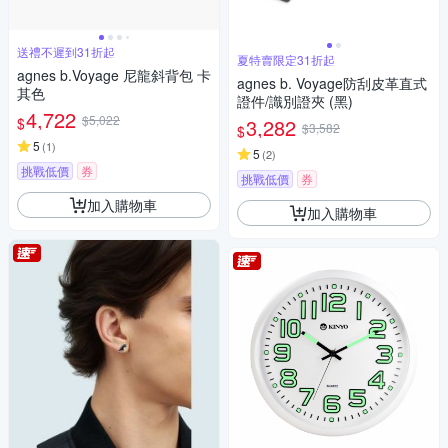
送禮不遲到31折起
夏特賣限定31折起
agnes b.Voyage 尼龍斜背包 卡
agnes b. Voyage防刮皮革直式
其色
證件/識別證夾 (黑)
4,722
$5,022
$
3,282
$3,582
$
5
(
1
)
5
(
2
)
挑戰低價
券
挑戰低價
券
加入購物車
加入購物車