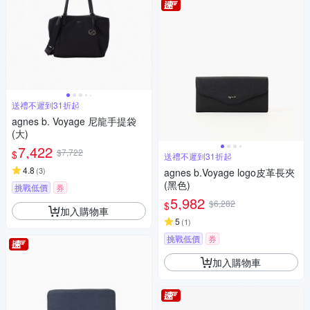
送禮不遲到31折起
agnes b. Voyage 尼龍手提袋
(大)
7,422
$7,722
$
送禮不遲到31折起
4.8
(
3
)
agnes b.Voyage logo皮革長夾
(黑色)
挑戰低價
券
5,982
$6,282
$
加入購物車
5
(
1
)
挑戰低價
券
加入購物車