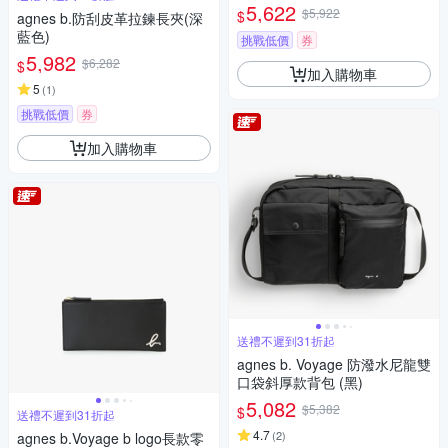
5,622
$5,922
$
agnes b.防刮皮革拉鍊長夾(深
藍色)
挑戰低價
券
5,982
$6,282
$
加入購物車
5
(
1
)
挑戰低價
券
加入購物車
送禮不遲到31折起
agnes b. Voyage 防潑水尼龍雙
口袋斜厚款背包 (黑)
5,082
$5,382
$
送禮不遲到31折起
4.7
(
2
)
agnes b.Voyage b logo長款零