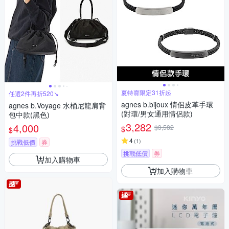
夏特賣限定31折起
任選2件再折520↘
agnes b.bijoux 情侶皮革手環
agnes b.Voyage 水桶尼龍肩背
(對環/男女通用情侶款)
包中款(黑色)
3,282
4,000
$3,582
$
$
4
(
1
)
挑戰低價
券
挑戰低價
券
加入購物車
加入購物車