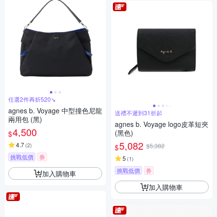
任選2件再折520↘
agnes b. Voyage 中型撞色尼龍
送禮不遲到31折起
兩用包 (黑)
agnes b. Voyage logo皮革短夾
4,500
(黑色)
$
5,082
4.7
(
2
)
$5,382
$
挑戰低價
券
5
(
1
)
挑戰低價
券
加入購物車
加入購物車