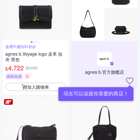
送禮不遲到31折起
agnes b.Voyage logo 皮革 短
夾 黑色
4,722
$5,022
$
agnes b.官方旗艦店
挑戰低價
券
加入購物車
現在可以追蹤你喜愛的商店！