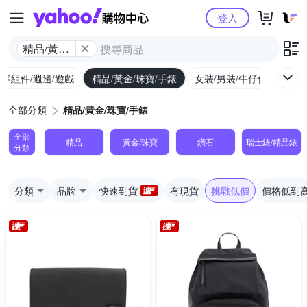
Yahoo購物中心
登入
精品/黃金/
珠寶/手錶
/零組件/週邊/遊戲
精品/黃金/珠寶/手錶
女裝/男裝/牛仔休閒
內
全部分類
精品/黃金/珠寶/手錶
全部
精品
黃金/珠寶
鑽石
瑞士錶/精品錶
分類
分類
品牌
快速到貨
有現貨
挑戰低價
價格低到