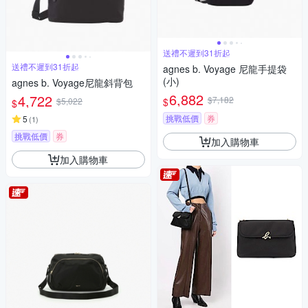
送禮不遲到31折起
送禮不遲到31折起
agnes b. Voyage 尼龍手提袋
(小)
agnes b. Voyage尼龍斜背包
6,882
4,722
$7,182
$
$5,022
$
挑戰低價
券
5
(
1
)
挑戰低價
券
加入購物車
加入購物車