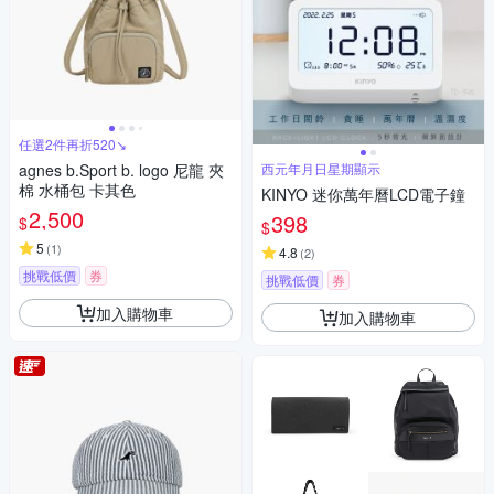
任選2件再折520↘
agnes b.Sport b. logo 尼龍 夾
西元年月日星期顯示
棉 水桶包 卡其色
KINYO 迷你萬年曆LCD電子鐘
2,500
398
$
$
5
(
1
)
4.8
(
2
)
挑戰低價
券
挑戰低價
券
加入購物車
加入購物車