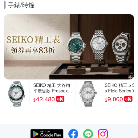
手錶/時鐘
的優惠推薦活動
SEIKO 精工 大谷翔
SEIKO 精工 5 Spo
平廣告款 Prospex 6
s Field Series 
0週年紀念 三日鍊 G
風格機械錶 寵爸
42,480
9,000
8折
8折
$
$
MT潛水陶瓷機械錶
刻 送禮推薦-41
爸氣登場 送禮首選-
(HDB007/4R36-
白x藍/42mm(SPB51
0S)_SK045
9J1/6R54-00P0S)_
SK045