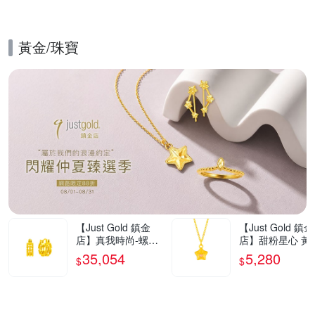
黃金/珠寶
的優惠推薦活動
【Just Gold 鎮金
【Just Gold 鎮金
店】真我時尚-螺紋
店】甜粉星心 黃
黃金耳環 (網路限定)
吊墜-不含鍊(網
35,054
5,280
$
$
定)