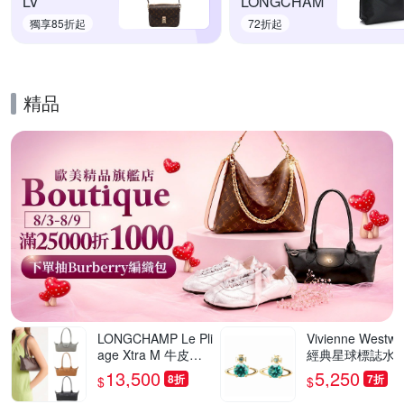
LV
LONGCHAM
獨享85折起
72折起
精品
的優惠推薦活動
LONGCHAMP Le Pli
Vivienne Westw
age Xtra M 牛皮肩
經典星球標誌水晶
背包 法棍包-多色可
珍珠飾穿針式耳環
13,500
5,250
8折
7折
$
$
選
多款