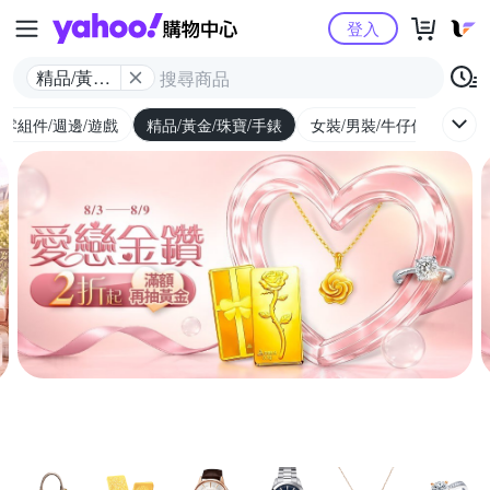
Yahoo購物中心
登入
精品/黃金/
珠寶/手錶
/零組件/週邊/遊戲
精品/黃金/珠寶/手錶
女裝/男裝/牛仔休閒
內