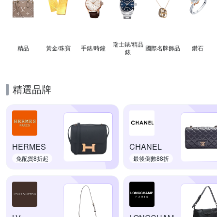
瑞士錶/精品
精品
黃金/珠寶
手錶/時鐘
國際名牌飾品
鑽石
錶
精選品牌
HERMES
CHANEL
免配貨8折起
最後倒數88折