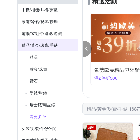
精選活動
OAKLEY 歐克利
PARKE
手機/相機/耳機/穿戴
SWATCH
Saint Laurent 
家電/冷氣/視聽/按摩
ZOOM
ZENDAR
電腦/零組件/週邊/遊戲
精品/黃金/珠寶/手錶
精品
nes b.全館$720起▼滿額再折300
黃金/珠寶
agnes b指定商品5
00折300
滿2件折520
鑽石
手錶/時鐘
瑞士錶/精品錶
精品/黃金/珠寶/手錶 168
看更多
女裝/男裝/牛仔休閒
$