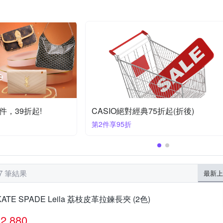
RayBan 雷朋
RHYTHM 日本麗
R PHILIP
RALPH LAUREN
Paris
SOPHIE DESCHAMPS
TiMISA
TORY BURCH
其他品牌
金緻品
璞心堂
維克維娜
折起！任2件再折520
Oakley/雷朋 精品眼鏡 限時9折
滿1件享9折
77 筆結果
最新上
KATE SPADE Leila 荔枝皮革拉鍊長夾 (2色)
2,880