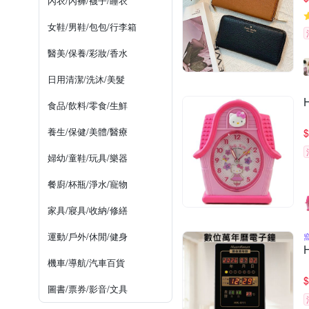
內衣/內褲/襪子/睡衣
女鞋/男鞋/包包/行李箱
醫美/保養/彩妝/香水
日用清潔/洗沐/美髮
食品/飲料/零食/生鮮
養生/保健/美體/醫療
$
婦幼/童鞋/玩具/樂器
餐廚/杯瓶/淨水/寵物
家具/寢具/收納/修繕
運動/戶外/休閒/健身
機車/導航/汽車百貨
$
圖書/票券/影音/文具