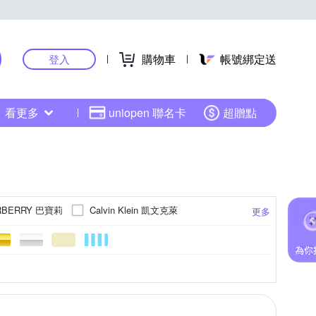
購物車
帳號綁定送
登入
看更多
uniopen 聯名卡
超贈點
RBERRY 巴寶莉
Calvin Klein 凱文克萊
更多
CITIZEN 星辰
City Diamond 引雅
d
Georg Jensen 喬治傑生
FOSSIL
RESIN GLASS)
色系
腳鍊
鈦鍺
方框
綠色系
金色系
文具
牛皮
中夾
灰色系
玫瑰金色系
無
南洋珠
法瑯
手拿包
多色系
玻璃
對戒
手鍊/手環
灰色系
紅色系
更多
更多
更多
更多
更多
Just Diamond
KATE SPADE
King Star
件夾
其色系
金屬框
腰包
長襪
戒指
Ms caramelo 焦糖小姐
rs
Mirabelle
鑰匙包
護照夾
金條金塊