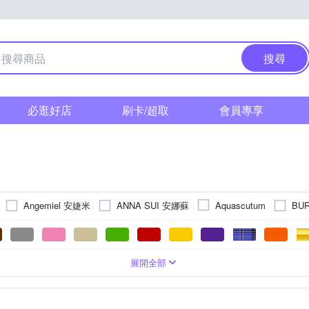
搜尋
必逛好店
刷卡/超取
會員專享
Angemiel 安婕米
ANNA SUI 安娜蘇
BU
Aquascutum
Caramelo 彩糖
CAMPO MARZIO
CELINE
CF Diamon
Everlasting Love 天長地久
FENDI 芬迪
DAKS
Flik Flak
系
壓克力鏡面
鋯石
領巾
墜飾
白色系
玫瑰金色系
鍍K金
口袋方巾
強化玻璃
戒指
藍色系
金色系
純鈦
串珠/吊飾
肩背包
藍寶石水晶鏡面
銀色系
水晶
咖啡色系
髮飾
長夾
綠色系
不銹鋼
白色系
玻璃鏡面
日本珠
零錢包
粉紅色系
K金
粉紅色系
淡水珠
後背包
塑膠玻璃(
白鋼
多
展開全部
J’code 真愛密碼
pies
HANNAH MARTIN
IS DIAMOND
貝
系
手提包
紫色系
橘色系
耳環
咖啡色系
卡其色系
托特包
黃色系
透明
名片夾
橘色系
膠框
方巾
透明
證
卡
MASERATI 瑪莎拉蒂
ilano
MARC JACOBS MJ
Michael Ko
生活用品
擺件
鑰匙圈/吊飾
無框
經典Wayfarer