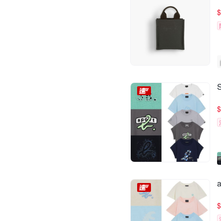
$
$
$