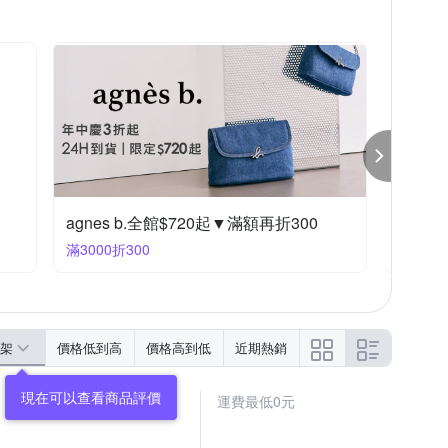
聲
SEIKO 精工
SWAROVSKI 施華洛世奇
Valentino Coupeau
Watchband
W.J Luxora
國際精奢品OUTLET5折起，結帳再79折
滿1件享79折
架
價格低到高
價格高到低
近期熱銷
運費最低0元