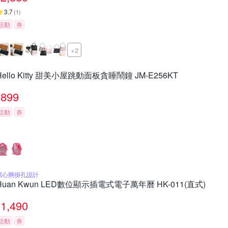
3.7
(
1
)
活動
券
+2
Hello Kitty 甜美小屋跳動面板貪睡鬧鐘 JM-E256KT
899
活動
券
窩心懸掛孔設計
Huan Kwun LED數位顯示插電式電子萬年曆 HK-011(直式)
1,490
活動
券