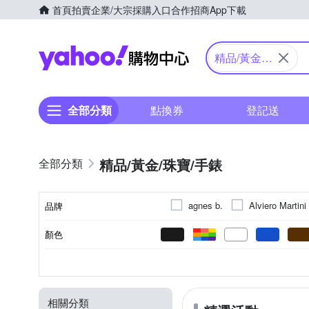
首頁
拍賣
企業/大宗採購入口
合作招商
App下載
Yahoo購物中心
精品/黃金/
珠寶/手錶
全部分類
點換券
登記送
精品/黃金/珠寶/手錶
agnes b.
Alviero Martini
品牌
CASIO 卡西歐
CROSS
顏色
品牌名稱
Dior 迪奧
COACH
斜背包
黑色系
銀色系
925純銀
耳環
礦物玻璃
項鍊
兩用包
液晶顯示/數位顯示
黑色系
合金
礦石鏡面
手鍊/手環
棉
短夾
藍色
款式
錶盤顏色
錶帶顏色
材質
種類
鏡面材質
Golicc 古里雅
Hush Pup
圓框
紅色系
紫色系
珍珠
鑰匙圈
墜子
鑽石
米色系
米色系
項鏈
珍珠
黃色
LANVIN 浪凡
Luciano M
相關分類
半框
化妝包
飛官款