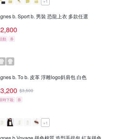
+1
agnes b. Sport b. 男裝 恐龍上衣 多款任選
2,800
活動
券
agnes b. To b. 皮革 浮雕logo斜肩包 白色
3,200
$
3,500
限時下殺
券
+1
agnes b.Voyage 拼色棉質 造型手提包 紅灰拼色