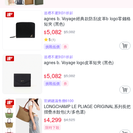
送禮不遲到31折起
agnes b. Voyage經典款防刮皮革b logo零錢格
短夾 (黑色)
5,082
$
$
5,382
5
(
1
)
挑戰低價
券
送禮不遲到31折起
agnes b. Voyage logo皮革短夾 (黑色)
5,082
$
$
5,382
挑戰低價
券
官網建議售價6100
LONGCHAMP LE PLIAGE ORIGINAL系列長把
摺疊水餃包(大/多色選)
4,299
$
$
4,525
限時下殺