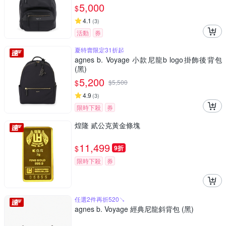
5,000
$
4.1
(
3
)
活動
券
夏特賣限定31折起
agnes b. Voyage 小款尼龍b logo掛飾後背包
(黑)
5,200
$
$
5,500
4.9
(
3
)
限時下殺
券
煌隆 貳公克黃金條塊
11,499
$
9折
限時下殺
券
任選2件再折520↘
agnes b. Voyage 經典尼龍斜背包 (黑)