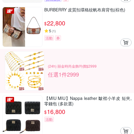
BURBERRY 皮質扣環格紋帆布肩背包(棕色)
22,800
$
5
(
1
)
活動
券
(24h) 囍金時尚金飾均價$2999
任選1件2999
【MIU MIU】Nappa leather 皺褶小羊皮 短夾,
零錢包 (多款選)
16,800
$
活動