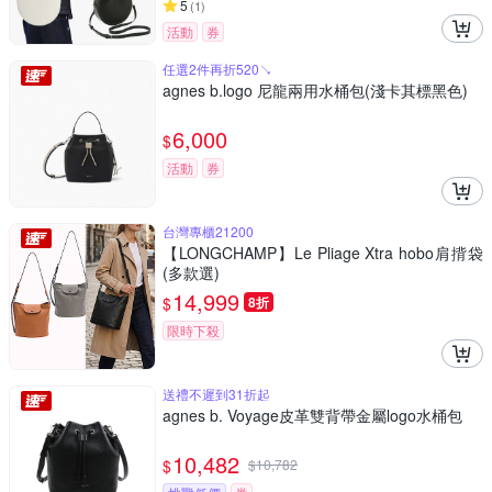
5
(
1
)
活動
券
任選2件再折520↘
agnes b.logo 尼龍兩用水桶包(淺卡其標黑色)
6,000
$
活動
券
台灣專櫃21200
【LONGCHAMP】Le Pliage Xtra hobo肩揹袋
(多款選)
14,999
$
8折
限時下殺
送禮不遲到31折起
agnes b. Voyage皮革雙背帶金屬logo水桶包
10,482
$
$
10,782