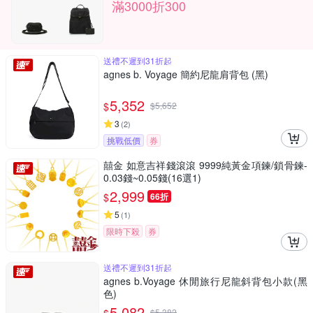
滿3000折300
送禮不遲到31折起
agnes b. Voyage 簡約尼龍肩背包 (黑)
5,352
$
$
5,652
3
(
2
)
挑戰低價
券
囍金 如意吉祥錢滾滾 9999純黃金項鍊/鎖骨鍊-
0.03錢~0.05錢(16選1)
2,999
$
66折
5
(
1
)
限時下殺
券
送禮不遲到31折起
agnes b.Voyage 休閒旅行尼龍斜背包小款(黑
色)
5,082
$
5,382