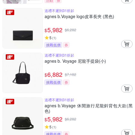
活動
券
送禮不遲到31折起
agnes b.Voyage logo皮革長夾 (黑色)
5,982
$
$
6,282
5
(
1
)
挑戰低價
券
送禮不遲到31折起
agnes b. Voyage 尼龍手提袋(小)
6,882
$
$
7,182
挑戰低價
券
送禮不遲到31折起
agnes b.Voyage 休閒旅行尼龍斜背包大款(黑
色)
5,982
$
$
6,282
5
(
1
)
挑戰低價
券