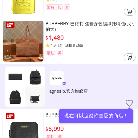
限時下殺
券
BURBERRY 巴寶莉 焦糖深色編織托特包(尺寸
偏大）
1,480
$
4.9
(
12
)
總銷量>200
活動
券
agnes b.官方旗艦店
BURBERRY 皮革ㄇ字型拉鏈卡片零錢包(黑色)
現在可以追蹤你喜愛的商店！
6,999
$
活動
券