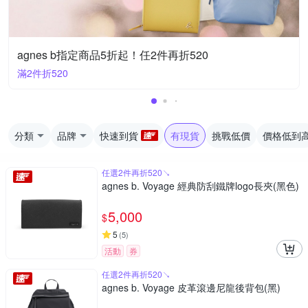
agnes b指定商品5折起！任2件再折520
滿2件折520
分類
品牌
快速到貨
有現貨
挑戰低價
價格低到
任選2件再折520↘
agnes b. Voyage 經典防刮鐵牌logo長夾(黑色)
5,000
$
5
(
5
)
活動
券
任選2件再折520↘
agnes b. Voyage 皮革滾邊尼龍後背包(黑)