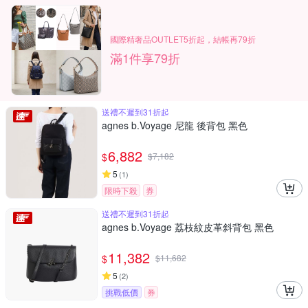
國際精奢品OUTLET5折起，結帳再79折
滿1件享79折
送禮不遲到31折起
agnes b.Voyage 尼龍 後背包 黑色
6,882
$
$
7,182
5
(
1
)
限時下殺
券
送禮不遲到31折起
agnes b.Voyage 荔枝紋皮革斜背包 黑色
11,382
$
$
11,682
5
(
2
)
挑戰低價
券