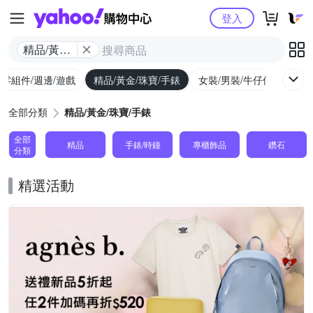
Yahoo購物中心
登入
精品/黃金/
珠寶/手錶
/零組件/週邊/遊戲
精品/黃金/珠寶/手錶
女裝/男裝/牛仔休閒
內
全部分類
精品/黃金/珠寶/手錶
全部
精品
手錶/時鐘
專櫃飾品
鑽石
分類
精選活動