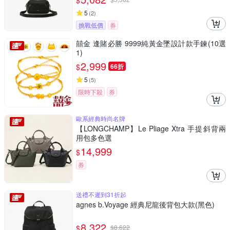
$
5
(
2
)
挑戰低價
券
囍金 逢賭必勝 9999純黃金墜設計款手鍊(10選
1)
2,999
$
66折
5
(
5
)
限時下殺
券
歐系經典時尚名牌
【LONGCHAMP】Le Pliage Xtra 手提斜背兩
用包多色選
14,999
$
券
送禮不遲到31折起
agnes b.Voyage 經典尼龍後背包大款(黑色)
8,322
$
$
8,622