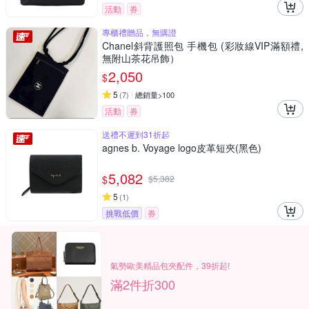
活動
券
專櫃禮贈品，無購證
Chanel斜背護照包 手機包 (彩妝線VIP滿額禮,
無附山茶花吊飾）
2,050
$
5
(
7
)
總銷量>100
活動
券
送禮不遲到31折起
agnes b. Voyage logo皮革短夾(黑色)
5,082
$
$
5,382
5
(
1
)
挑戰低價
券
氣勢歐美精品包夾配件，39折起!
滿2件折300