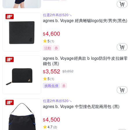
任選2件再折520↘
agnes b. Voyage 經典蜥蜴logo短夾/男夾(黑色)
4,600
$
5
(
1
)
活動
券
agnes b. Voyage經典款 b logo防刮牛皮拉鍊零
錢包 (黑)
3,552
$
$
3,852
5
(
1
)
挑戰低價
券
任選2件再折520↘
agnes b. Voyage 中型撞色尼龍兩用包 (黑)
4,500
$
4.7
(
2
)