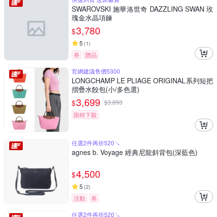
SWAROVSKI 施華洛世奇 DAZZLING SWAN 玫
瑰金水晶項鍊
3,780
$
5
(
1
)
券
贈品
官網建議售價5300
LONGCHAMP LE PLIAGE ORIGINAL系列短把
摺疊水餃包(小/多色選)
3,699
$
$
3,893
限時下殺
任選2件再折520↘
agnes b. Voyage 經典尼龍斜背包(深藍色)
4,500
$
5
(
2
)
活動
券
任選2件再折520↘