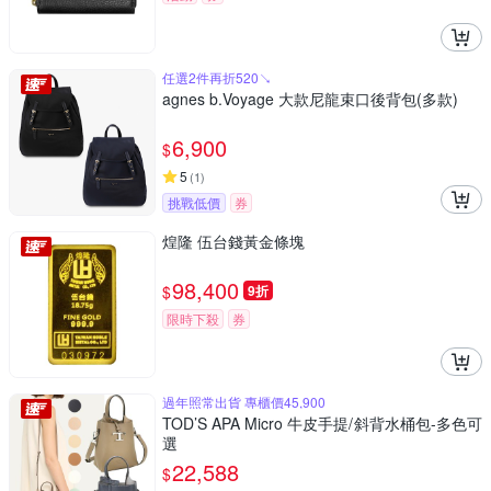
任選2件再折520↘
agnes b.Voyage 大款尼龍束口後背包(多款)
6,900
$
5
(
1
)
挑戰低價
券
煌隆 伍台錢黃金條塊
98,400
$
9折
限時下殺
券
過年照常出貨 專櫃價45,900
TOD’S APA Micro 牛皮手提/斜背水桶包-多色可
選
22,588
$