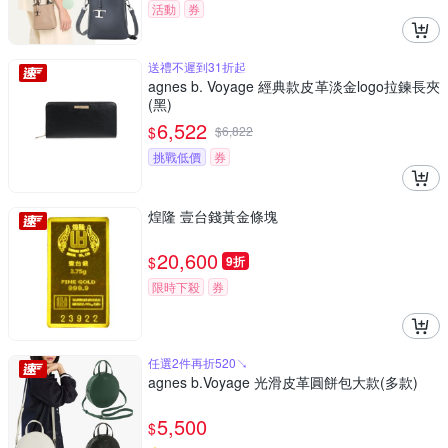
活動
券
送禮不遲到31折起
agnes b. Voyage 經典款皮革淡金logo拉鍊長夾
(黑)
6,522
$
$
6,822
挑戰低價
券
煌隆 壹台錢黃金條塊
20,600
$
9折
限時下殺
券
任選2件再折520↘
agnes b.Voyage 光滑皮革圓餅包大款(多款)
5,500
$