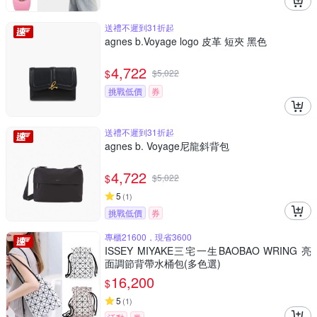
送禮不遲到31折起
agnes b.Voyage logo 皮革 短夾 黑色
4,722
$
$
5,022
挑戰低價
券
送禮不遲到31折起
agnes b. Voyage尼龍斜背包
4,722
$
$
5,022
5
(
1
)
挑戰低價
券
專櫃21600，現省3600
ISSEY MIYAKE三宅一生BAOBAO WRING 亮
面調節背帶水桶包(多色選)
16,200
$
5
(
1
)