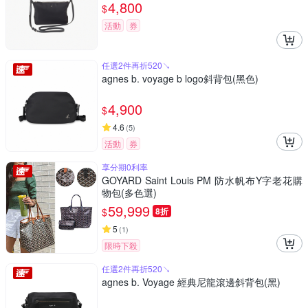
4,800
$
活動
券
任選2件再折520↘
agnes b. voyage b logo斜背包(黑色)
4,900
$
4.6
(
5
)
活動
券
享分期0利率
GOYARD Saint Louis PM 防水帆布Y字老花購
物包(多色選)
59,999
$
8折
5
(
1
)
限時下殺
任選2件再折520↘
agnes b. Voyage 經典尼龍滾邊斜背包(黑)