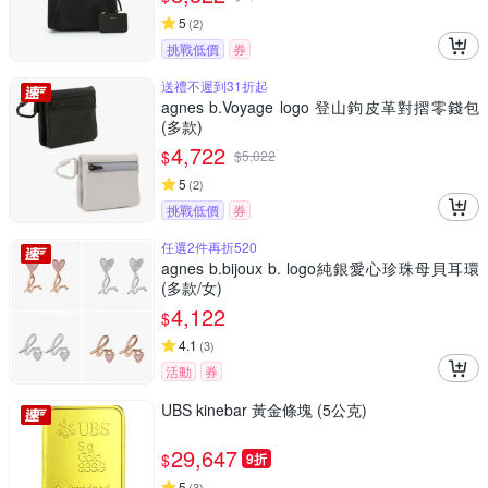
5
(
2
)
挑戰低價
券
送禮不遲到31折起
agnes b.Voyage logo 登山鉤皮革對摺零錢包
(多款)
4,722
$
$
5,022
5
(
2
)
挑戰低價
券
任選2件再折520
agnes b.bijoux b. logo純銀愛心珍珠母貝耳環
(多款/女)
4,122
$
4.1
(
3
)
活動
券
UBS kinebar 黃金條塊 (5公克)
29,647
$
9折
5
(
3
)