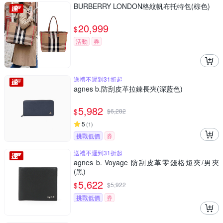
BURBERRY LONDON格紋帆布托特包(棕色)
20,999
$
活動
券
送禮不遲到31折起
agnes b.防刮皮革拉鍊長夾(深藍色)
5,982
$
$
6,282
5
(
1
)
挑戰低價
券
送禮不遲到31折起
agnes b. Voyage 防刮皮革零錢格短夾/男夾
(黑)
5,622
$
$
5,922
挑戰低價
券