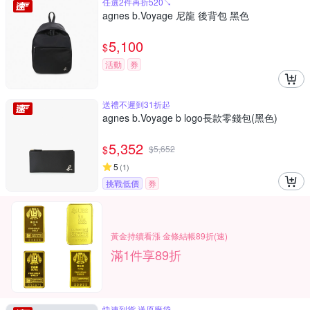
任選2件再折520↘
agnes b.Voyage 尼龍 後背包 黑色
5,100
$
活動
券
送禮不遲到31折起
agnes b.Voyage b logo長款零錢包(黑色)
5,352
$
$
5,652
5
(
1
)
挑戰低價
券
黃金持續看漲 金條結帳89折(速)
滿1件享89折
快速到貨 送原廠袋