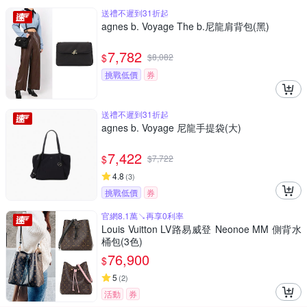
送禮不遲到31折起
agnes b. Voyage The b.尼龍肩背包(黑)
7,782
$
$
8,082
挑戰低價
券
送禮不遲到31折起
agnes b. Voyage 尼龍手提袋(大)
7,422
$
$
7,722
4.8
(
3
)
挑戰低價
券
官網8.1萬↘再享0利率
Louis Vuitton LV路易威登 Neonoe MM 側背水
桶包(3色)
76,900
$
5
(
2
)
活動
券