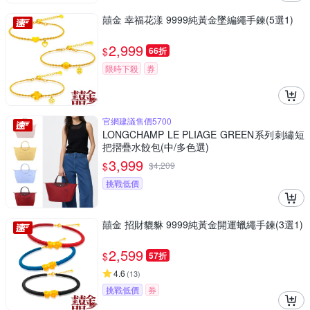
囍金 幸福花漾 9999純黃金墜編繩手鍊(5選1)
2,999
$
66折
限時下殺
券
官網建議售價5700
LONGCHAMP LE PLIAGE GREEN系列刺繡短
把摺疊水餃包(中/多色選)
3,999
$
$
4,209
挑戰低價
囍金 招財貔貅 9999純黃金開運蠟繩手鍊(3選1)
2,599
$
57折
4.6
(
13
)
挑戰低價
券