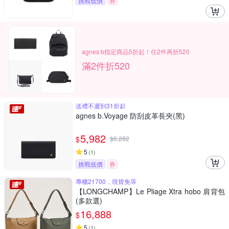
挑戰低價
券
agnes b指定商品5折起！任2件再折520
滿2件折520
送禮不遲到31折起
agnes b.Voyage 防刮皮革長夾(黑)
5,982
$
$
6,282
5
(
1
)
挑戰低價
券
專櫃21700，現貨免等
【LONGCHAMP】Le Pliage Xtra hobo 肩背包
(多款選)
16,888
$
5
(
1
)