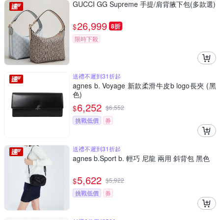
GUCCI GG Supreme 手提/肩背腋下包(多款選)
26,999
$
8折
限時下殺
送禮不遲到31折起
agnes b. Voyage 新款柔滑牛皮b logo長夾 (黑
色)
6,252
$
$
6,552
挑戰低價
券
送禮不遲到31折起
agnes b.Sport b. 輕巧 尼龍 兩用 斜背包 黑色
5,622
$
$
5,922
挑戰低價
券