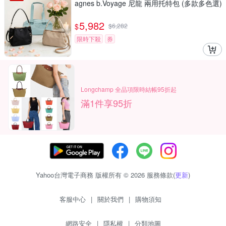
agnes b.Voyage 尼龍 兩用托特包 (多款多色選)
5,982
$
$
6,282
限時下殺
券
Longchamp 全品項限時結帳95折起
滿1件享95折
Yahoo台灣電子商務 版權所有 © 2026 服務條款(
更新
)
客服中心
|
關於我們
|
購物須知
網路安全
|
隱私權
|
分類地圖