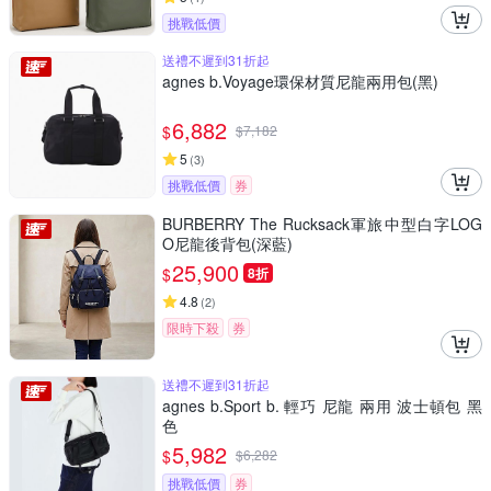
挑戰低價
送禮不遲到31折起
agnes b.Voyage環保材質尼龍兩用包(黑)
6,882
$
$
7,182
5
(
3
)
挑戰低價
券
BURBERRY The Rucksack軍旅中型白字LOG
O尼龍後背包(深藍)
25,900
$
8折
4.8
(
2
)
限時下殺
券
送禮不遲到31折起
agnes b.Sport b. 輕巧 尼龍 兩用 波士頓包 黑
色
5,982
$
$
6,282
挑戰低價
券