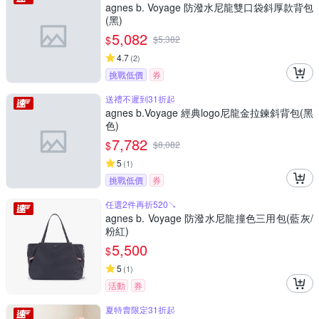
agnes b. Voyage 防潑水尼龍雙口袋斜厚款背包
(黑)
5,082
$
$
5,382
4.7
(
2
)
挑戰低價
券
送禮不遲到31折起
agnes b.Voyage 經典logo尼龍金拉鍊斜背包(黑
色)
7,782
$
$
8,082
5
(
1
)
挑戰低價
券
任選2件再折520↘
agnes b. Voyage 防潑水尼龍撞色三用包(藍灰/
粉紅)
5,500
$
5
(
1
)
活動
券
夏特賣限定31折起