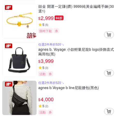
囍金 開運一定賺(鑽) 9999純黃金編繩手鍊(30
選1)
2,999
$
66折
5
(
5
)
限時下殺
券
任選2件再折520↘
agnes b. Voyage 小款輕量尼龍b logo掛飾直式
兩用包(黑)
3,999
$
5
(
3
)
活動
券
任選2件再折520↘
agnes b.Voyage b line尼龍腰包(黑色)
4,000
$
5
(
2
)
活動
券