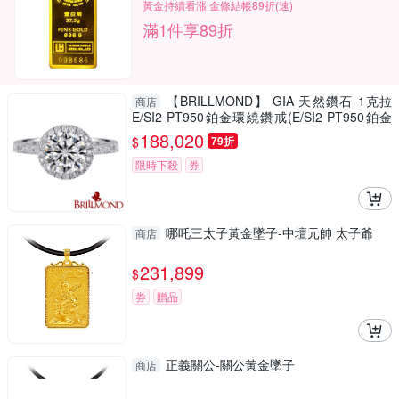
黃金持續看漲 金條結帳89折(速)
滿1件享89折
【BRILLMOND】 GIA 天然鑽石 1克拉
商店
E/SI2 PT950鉑金環繞鑽戒(E/SI2 PT950鉑金
台)
188,020
$
79折
限時下殺
券
哪吒三太子黃金墜子-中壇元帥 太子爺
商店
231,899
$
券
贈品
正義關公-關公黃金墜子
商店