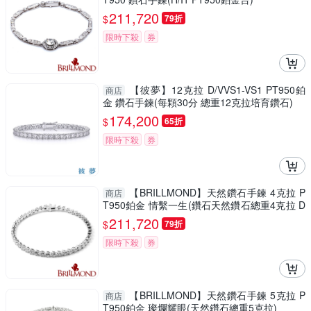
211,720
$
79折
限時下殺
券
【彼夢】12克拉 D/VVS1-VS1 PT950鉑
商店
金 鑽石手鍊(每顆30分 總重12克拉培育鑽石)
174,200
$
65折
限時下殺
券
【BRILLMOND】天然鑽石手鍊 4克拉 P
商店
T950鉑金 情繫一生(鑽石天然鑽石總重4克拉 D
-F/VVS2 )
211,720
$
79折
限時下殺
券
【BRILLMOND】天然鑽石手鍊 5克拉 P
商店
T950鉑金 璨爛耀眼(天然鑽石總重5克拉)