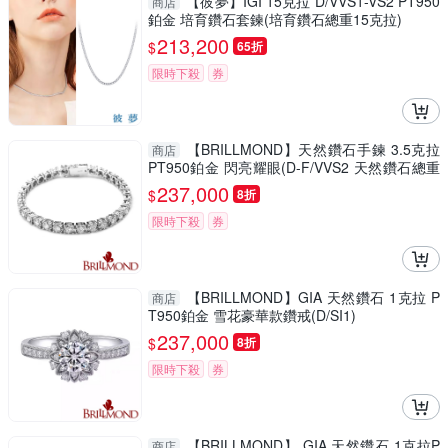
【彼夢】IGI 15克拉 D/VVS1-VS2 PT950
商店
鉑金 培育鑽石套鍊(培育鑽石總重15克拉)
213,200
$
65折
限時下殺
券
【BRILLMOND】天然鑽石手鍊 3.5克拉
商店
PT950鉑金 閃亮耀眼(D-F/VVS2 天然鑽石總重
3.5克拉)
237,000
$
8折
限時下殺
券
【BRILLMOND】GIA 天然鑽石 1克拉 P
商店
T950鉑金 雪花豪華款鑽戒(D/SI1)
237,000
$
8折
限時下殺
券
【BRILLMOND】 GIA 天然鑽石 1克拉P
商店