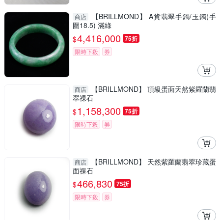
【BRILLMOND】 A貨翡翠手鐲/玉鐲(手
商店
圍18.5) 滿綠
4,416,000
$
75折
限時下殺
券
【BRILLMOND】 頂級蛋面天然紫羅蘭翡
商店
翠祼石
1,158,300
$
75折
限時下殺
券
【BRILLMOND】 天然紫羅蘭翡翠珍藏蛋
商店
面祼石
466,830
$
75折
限時下殺
券