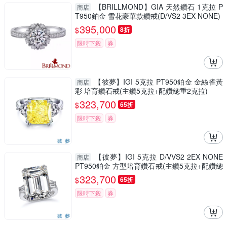
【BRILLMOND】GIA 天然鑽石 1克拉 P
商店
T950鉑金 雪花豪華款鑽戒(D/VS2 3EX NONE)
395,000
$
8折
限時下殺
券
【彼夢】IGI 5克拉 PT950鉑金 金絲雀黃
商店
彩 培育鑽石戒(主鑽5克拉+配鑽總重2克拉)
323,700
$
65折
限時下殺
券
【彼夢】IGI 5克拉 D/VVS2 2EX NONE
商店
PT950鉑金 方型培育鑽石戒(主鑽5克拉+配鑽總
重0.5克拉)
323,700
$
65折
限時下殺
券