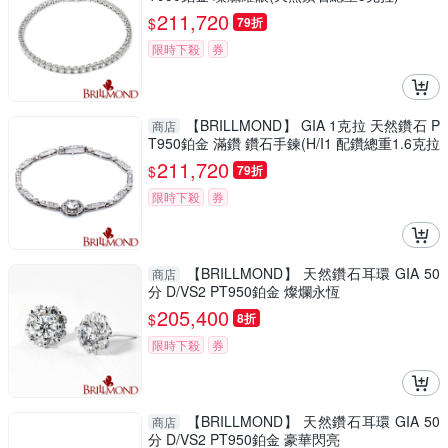
211,720
$
79折
限時下殺
券
【BRILLMOND】 GIA 1克拉 天然鑽石 P
商店
T950鉑金 滿鑽 鑽石手鍊(H/I1 配鑽總重1.6克拉
天然鑽石)
211,720
$
79折
限時下殺
券
【BRILLMOND】 天然鑽石耳環 GIA 50
商店
分 D/VS2 PT950鉑金 燦爛永恆
205,400
$
8折
限時下殺
券
【BRILLMOND】 天然鑽石耳環 GIA 50
商店
分 D/VS2 PT950鉑金 豪華閃亮