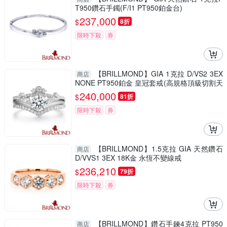
T950鑽石手鐲(F/I1 PT950鉑金台)
237,000
$
8折
限時下殺
券
【BRILLMOND】GIA 1克拉 D/VS2 3EX
商店
NONE PT950鉑金 皇冠套戒(高規格頂級切割天
然鑽石)
240,000
$
81折
限時下殺
券
【BRILLMOND】1.5克拉 GIA 天然鑽石
商店
D/VVS1 3EX 18K金 永恆不變線戒
236,210
$
79折
限時下殺
券
【BRILLMOND】鑽石手鍊4克拉 PT950
商店