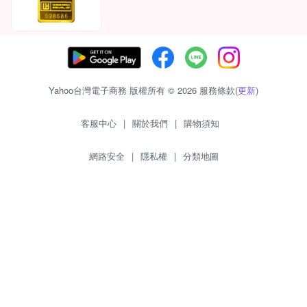
Yahoo台灣電子商務 版權所有 © 2026 服務條款(
更新
)
客服中心
|
關於我們
|
購物須知
網路安全
|
隱私權
|
分類地圖