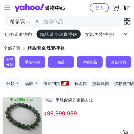
Yahoo購物中心
登入
精品/黃金/
珠寶/手錶
/零組件/週邊/遊戲
精品/黃金/珠寶/手錶
女裝/男裝/牛仔休閒
內
全部分類
精品/黃金/珠寶/手錶
全部
手錶/時鐘
精品
專櫃飾品
黃金/珠寶
分類
分類
品牌
快速到貨
有現貨
挑戰低價
價格低到
串珠配線的更換方法
商店
99,999,999
$