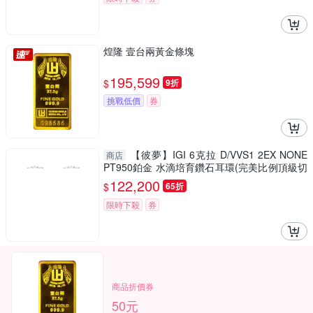
煌隆 壹台兩黃金條塊
195,599
$
9折
挑戰低價
券
【彼夢】IGI 6克拉 D/VVS1 2EX NONE
商店
PT950鉑金 水滴培育鑽石耳環(完美比例頂級切
割培育鑽石)
122,200
$
65折
限時下殺
券
商品折價券
50元