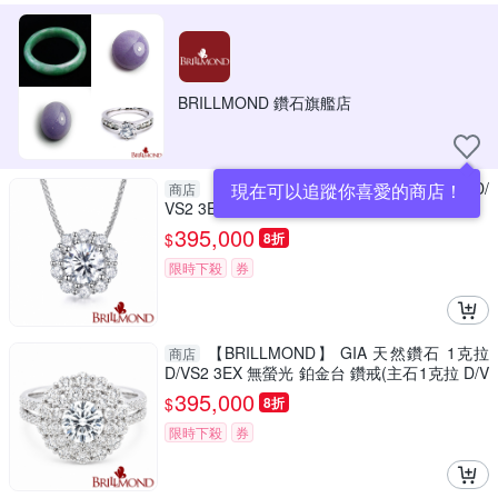
BRILLMOND 鑽石旗艦店
【BRILLMOND】 GIA 天然鑽石 1克拉D/
現在可以追蹤你喜愛的商店！
商店
VS2 3EX NONE鉑金環繞鑽墜
395,000
$
8折
限時下殺
券
【BRILLMOND】 GIA 天然鑽石 1克拉
商店
D/VS2 3EX 無螢光 鉑金台 鑽戒(主石1克拉 D/V
S2 3EX NONE PT950鉑金台)
395,000
$
8折
限時下殺
券