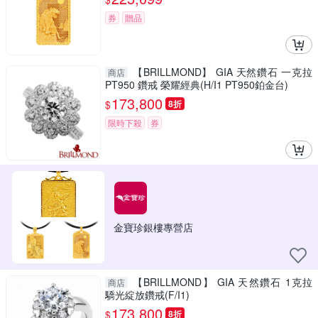
券
贈品
【BRILLMOND】 GIA 天然鑽石 一克拉
商店
PT950 鑽戒 榮耀經典(H/I1 PT950鉑金台)
173,800
$
8折
限時下殺
券
金寶珍銀樓專營店
【BRILLMOND】 GIA 天然鑽石 1克拉
商店
驕光綻放鑽戒(F/I1)
173,800
$
8折