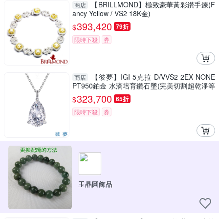
【BRILLMOND】極致豪華黃彩鑽手鍊(F
商店
ancy Yellow / VS2 18K金)
393,420
$
79折
限時下殺
券
【彼夢】IGI 5克拉 D/VVS2 2EX NONE
商店
PT950鉑金 水滴培育鑽石墜(完美切割超乾淨等
級)
323,700
$
65折
限時下殺
券
玉晶圓飾品