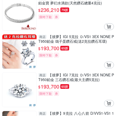
鉑金寶 夢幻水滴款(天然鑽石總重4克拉)
236,210
$
79折
限時下殺
券
【彼夢】IGI 5克拉 Ｄ/VS1 3EX NONE P
商店
T950鉑金 鴿子蛋鑽石戒(送2克拉鑽石耳環)
193,700
$
65折
限時下殺
券
【彼夢】IGI 7克拉 Ｄ/VS1 3EX NONE P
商店
T950鉑金 三石鑽石戒(最大主鑽5克拉)
193,700
$
65折
限時下殺
券
【彼夢】9克拉 八心八箭 D/VVS1-VS1 1
商店