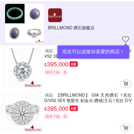
BRILLMOND 鑽石旗艦店
【BRILLMOND】 GIA 天然鑽石 1克拉D/
現在可以追蹤你喜愛的商店！
商店
VS2 3EX NONE鉑金環繞鑽墜
395,000
$
8折
限時下殺
券
【BRILLMOND】 GIA 天然鑽石 1克拉
商店
D/VS2 3EX 無螢光 鉑金台 鑽戒(主石1克拉 D/V
S2 3EX NONE PT950鉑金台)
395,000
$
8折
限時下殺
券