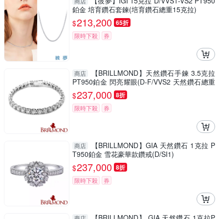
【彼夢】IGI 15克拉 D/VVS1-VS2 PT950
商店
鉑金 培育鑽石套鍊(培育鑽石總重15克拉)
213,200
$
65折
限時下殺
券
【BRILLMOND】天然鑽石手鍊 3.5克拉
商店
PT950鉑金 閃亮耀眼(D-F/VVS2 天然鑽石總重
3.5克拉)
237,000
$
8折
限時下殺
券
【BRILLMOND】GIA 天然鑽石 1克拉 P
商店
T950鉑金 雪花豪華款鑽戒(D/SI1)
237,000
$
8折
限時下殺
券
【BRILLMOND】 GIA 天然鑽石 1克拉P
商店