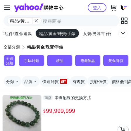
Yahoo購物中心
登入
精品/黃金/
珠寶/手錶
/零組件/週邊/遊戲
精品/黃金/珠寶/手錶
女裝/男裝/牛仔休閒
內
全部分類
精品/黃金/珠寶/手錶
全部
手錶/時鐘
精品
專櫃飾品
黃金/珠寶
分類
分類
品牌
快速到貨
有現貨
挑戰低價
價格低到
串珠配線的更換方法
商店
99,999,999
$