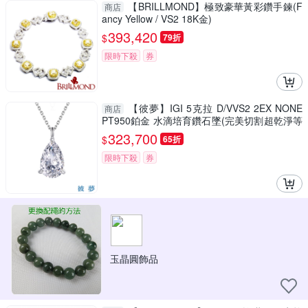
【BRILLMOND】極致豪華黃彩鑽手鍊(F
商店
ancy Yellow / VS2 18K金)
393,420
$
79折
限時下殺
券
【彼夢】IGI 5克拉 D/VVS2 2EX NONE
商店
PT950鉑金 水滴培育鑽石墜(完美切割超乾淨等
級)
323,700
$
65折
限時下殺
券
玉晶圓飾品