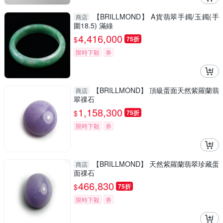
【BRILLMOND】 A貨翡翠手鐲/玉鐲(手
商店
圍18.5) 滿綠
4,416,000
$
75折
限時下殺
券
【BRILLMOND】 頂級蛋面天然紫羅蘭翡
商店
翠祼石
1,158,300
$
75折
限時下殺
券
【BRILLMOND】 天然紫羅蘭翡翠珍藏蛋
商店
面祼石
466,830
$
75折
限時下殺
券