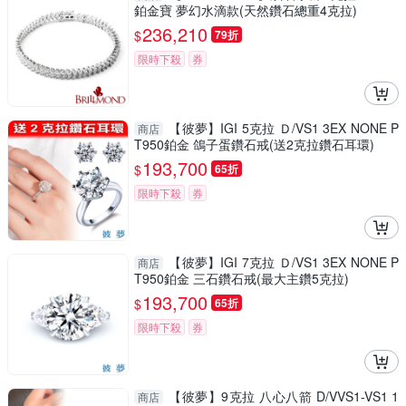
鉑金寶 夢幻水滴款(天然鑽石總重4克拉)
236,210
$
79折
限時下殺
券
【彼夢】IGI 5克拉 Ｄ/VS1 3EX NONE P
商店
T950鉑金 鴿子蛋鑽石戒(送2克拉鑽石耳環)
193,700
$
65折
限時下殺
券
【彼夢】IGI 7克拉 Ｄ/VS1 3EX NONE P
商店
T950鉑金 三石鑽石戒(最大主鑽5克拉)
193,700
$
65折
限時下殺
券
【彼夢】9克拉 八心八箭 D/VVS1-VS1 1
商店