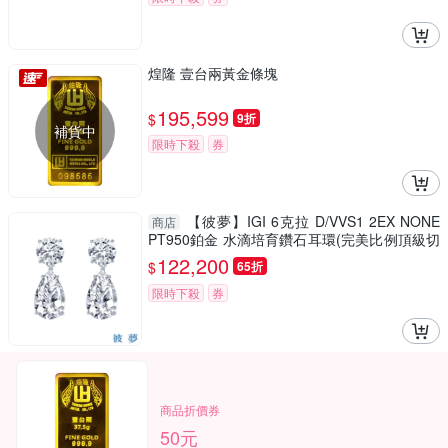
煌隆 壹台兩黃金條塊
195,599
$
9折
補貨中
限時下殺
券
【彼夢】IGI 6克拉 D/VVS1 2EX NONE
商店
PT950鉑金 水滴培育鑽石耳環(完美比例頂級切
割培育鑽石)
122,200
$
65折
限時下殺
券
商品折價券
50元