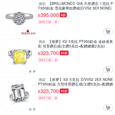
【BRILLMOND】GIA 天然鑽石 1克拉 P
商店
T950鉑金 雪花豪華款鑽戒(D/VS2 3EX NONE)
395,000
$
8折
限時下殺
券
【彼夢】IGI 5克拉 PT950鉑金 金絲雀黃
商店
彩 培育鑽石戒(主鑽5克拉+配鑽總重2克拉)
323,700
$
65折
限時下殺
券
【彼夢】IGI 5克拉 D/VVS2 2EX NONE
商店
PT950鉑金 方型培育鑽石戒(主鑽5克拉+配鑽總
重0.5克拉)
323,700
$
65折
限時下殺
券