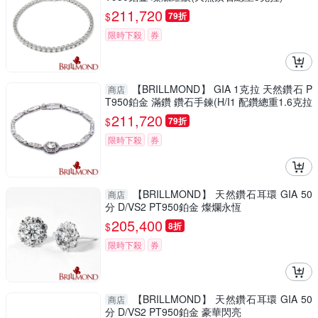
211,720
$
79折
限時下殺
券
【BRILLMOND】 GIA 1克拉 天然鑽石 P
商店
T950鉑金 滿鑽 鑽石手鍊(H/I1 配鑽總重1.6克拉
天然鑽石)
211,720
$
79折
限時下殺
券
【BRILLMOND】 天然鑽石耳環 GIA 50
商店
分 D/VS2 PT950鉑金 燦爛永恆
205,400
$
8折
限時下殺
券
【BRILLMOND】 天然鑽石耳環 GIA 50
商店
分 D/VS2 PT950鉑金 豪華閃亮