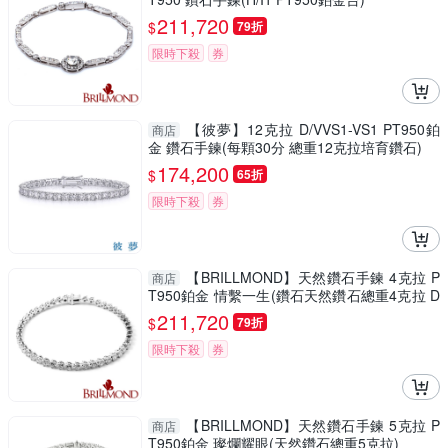
211,720
$
79折
限時下殺
券
【彼夢】12克拉 D/VVS1-VS1 PT950鉑
商店
金 鑽石手鍊(每顆30分 總重12克拉培育鑽石)
174,200
$
65折
限時下殺
券
【BRILLMOND】天然鑽石手鍊 4克拉 P
商店
T950鉑金 情繫一生(鑽石天然鑽石總重4克拉 D
-F/VVS2 )
211,720
$
79折
限時下殺
券
【BRILLMOND】天然鑽石手鍊 5克拉 P
商店
T950鉑金 璨爛耀眼(天然鑽石總重5克拉)