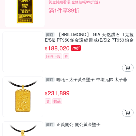
黃金持續看漲 金條結帳89折(速)
滿1件享89折
【BRILLMOND】 GIA 天然鑽石 1克拉
商店
E/SI2 PT950鉑金環繞鑽戒(E/SI2 PT950鉑金
台)
188,020
$
79折
限時下殺
券
哪吒三太子黃金墜子-中壇元帥 太子爺
商店
231,899
$
券
贈品
正義關公-關公黃金墜子
商店