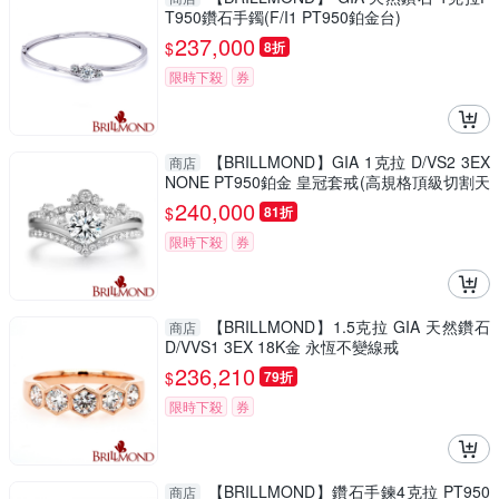
T950鑽石手鐲(F/I1 PT950鉑金台)
237,000
$
8折
限時下殺
券
【BRILLMOND】GIA 1克拉 D/VS2 3EX
商店
NONE PT950鉑金 皇冠套戒(高規格頂級切割天
然鑽石)
240,000
$
81折
限時下殺
券
【BRILLMOND】1.5克拉 GIA 天然鑽石
商店
D/VVS1 3EX 18K金 永恆不變線戒
236,210
$
79折
限時下殺
券
【BRILLMOND】鑽石手鍊4克拉 PT950
商店