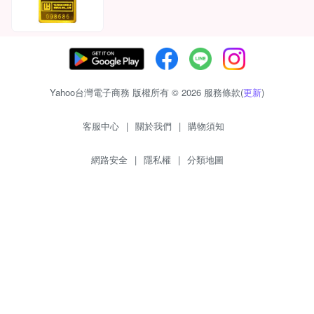
Yahoo台灣電子商務 版權所有 © 2026 服務條款(
更新
)
客服中心
|
關於我們
|
購物須知
網路安全
|
隱私權
|
分類地圖