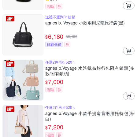
活動
券
送禮不遲到31折起
agnes b. Voyage 小款兩用尼龍旅行袋(黑)
6,180
$
$
6,480
挑戰低價
券
任選2件再折520↘
agnes b.Voyage 水洗帆布旅行包附有鎖頭(多
款/附有鎖頭)
7,000
$
活動
券
任選2件再折520↘
agnes b.Voyage 小款手提肩背兩用托特包(棕
白)
7,200
$
活動
券