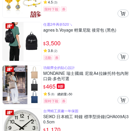
4.5
(
3
)
限時下殺
券
任選2件再折520↘
agnes b.Voyage 輕量尼龍 後背包 (黑色)
3,500
$
3.8
(
2
)
活動
券
功能齊全的貼心設計
MONDAINE 瑞士國鐵 尼龍A4拉鍊托特包內附
口袋-多色可選
465
$
8折
5
(
8
)
總銷量>50
限時下殺
券
台灣精工原廠一年保固
SEIKO 日本精工 時鐘 標準型掛鐘(QHA009A)3
0.5cm
1,170
$