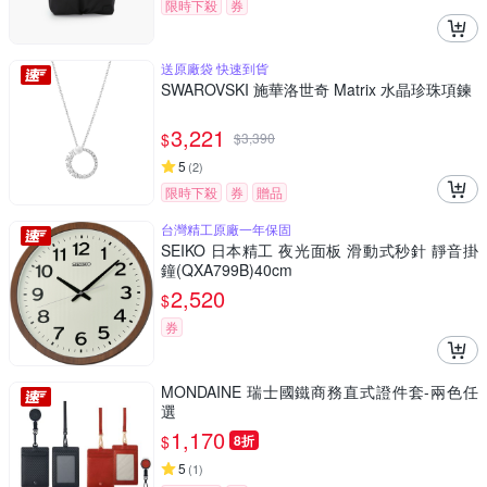
限時下殺
券
送原廠袋 快速到貨
SWAROVSKI 施華洛世奇 Matrix 水晶珍珠項鍊
3,221
$
$
3,390
5
(
2
)
限時下殺
券
贈品
台灣精工原廠一年保固
SEIKO 日本精工 夜光面板 滑動式秒針 靜音掛
鐘(QXA799B)40cm
2,520
$
券
MONDAINE 瑞士國鐵商務直式證件套-兩色任
選
1,170
$
8折
5
(
1
)