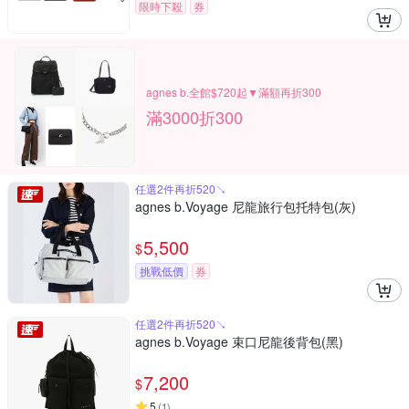
限時下殺
券
agnes b.全館$720起▼滿額再折300
滿3000折300
任選2件再折520↘
agnes b.Voyage 尼龍旅行包托特包(灰)
5,500
$
挑戰低價
券
任選2件再折520↘
agnes b.Voyage 束口尼龍後背包(黑)
7,200
$
5
(
1
)