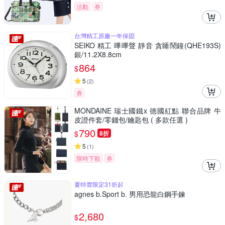
活動
券
台灣精工原廠一年保固
SEIKO 精工 嗶嗶聲 靜音 貪睡鬧鐘(QHE193S)
銀/11.2X8.8cm
864
$
5
(
2
)
券
MONDAINE 瑞士國鐵x 德國紅點 聯合品牌 牛
皮證件套/零錢包/鑰匙包 ( 多款任選 )
790
$
8折
5
(
1
)
限時下殺
券
夏特賣限定31折起
agnes b.Sport b. 男用恐龍白鋼手鍊
2,680
$