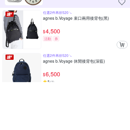
任選2件再折520↘
agnes b.Voyage 束口兩用後背包(黑)
4,500
$
活動
券
任選2件再折520↘
agnes b.Voyage 休閒後背包(深藍)
6,500
$
5
(
1
)
活動
券
BURBERRY SONNY格紋拉鍊腰包胸口包(棕色)
19,999
$
8折
5
(
1
)
限時下殺
券