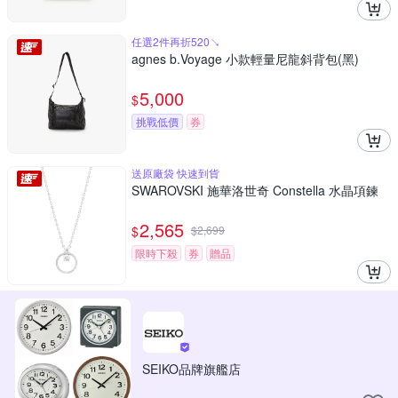
任選2件再折520↘
agnes b.Voyage 小款輕量尼龍斜背包(黑)
5,000
$
挑戰低價
券
送原廠袋 快速到貨
SWAROVSKI 施華洛世奇 Constella 水晶項鍊
2,565
$
$
2,699
限時下殺
券
贈品
SEIKO品牌旗艦店