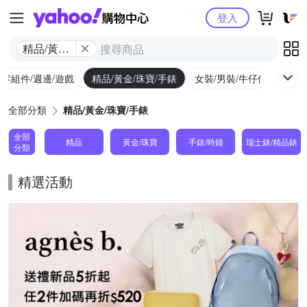
Yahoo購物中心
登入
精品/黃金/
珠寶/手錶
/零組件/週邊/遊戲
精品/黃金/珠寶/手錶
女裝/男裝/牛仔休閒
內
全部分類
精品/黃金/珠寶/手錶
全部
精品
黃金/珠寶
手錶/時鐘
瑞士錶/精品錶
分類
精選活動