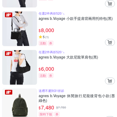
任選2件再折520↘
agnes b.Voyage 小款手提肩背兩用托特包(黑)
8,000
$
5
(
1
)
活動
券
任選2件再折520↘
agnes b.Voyage 大款尼龍單肩包(黑)
6,000
$
活動
券
送禮不遲到31折起
agnes b.Voyage 休閒旅行尼龍後背包小款(墨
綠色)
7,480
$
$
7,780
限時下殺
券