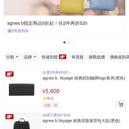
agnes b指定商品5折起！任2件再折520
滿2件折520
分類
品牌
快速到貨
有現貨
挑戰低價
價格低到
任選2件再折520↘
agnes b. Voyage 經典防刮鐵牌logo長夾(黑色)
5,600
$
5
(
5
)
活動
券
送禮不遲到31折起
agnes b.Voyage 經典尼龍後背包大款(黑色)