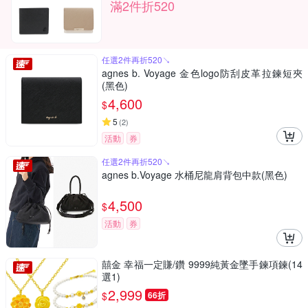
滿2件折520
任選2件再折520↘
agnes b. Voyage 金色logo防刮皮革拉鍊短夾
(黑色)
4,600
$
5
(
2
)
活動
券
任選2件再折520↘
agnes b.Voyage 水桶尼龍肩背包中款(黑色)
4,500
$
活動
券
囍金 幸福一定賺/鑽 9999純黃金墜手鍊項鍊(14
選1)
2,999
$
66折