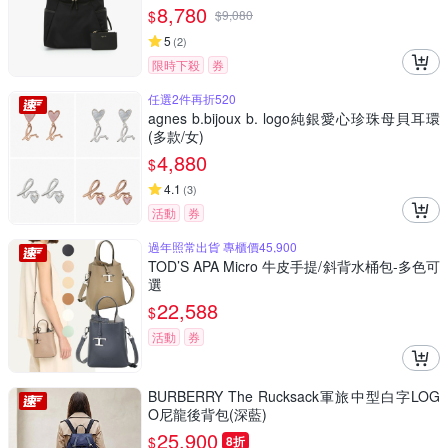
8,780
$
$
9,080
5
(
2
)
限時下殺
券
任選2件再折520
agnes b.bijoux b. logo純銀愛心珍珠母貝耳環
(多款/女)
4,880
$
4.1
(
3
)
活動
券
過年照常出貨 專櫃價45,900
TOD’S APA Micro 牛皮手提/斜背水桶包-多色可
選
22,588
$
活動
券
BURBERRY The Rucksack軍旅中型白字LOG
O尼龍後背包(深藍)
25,900
$
8折