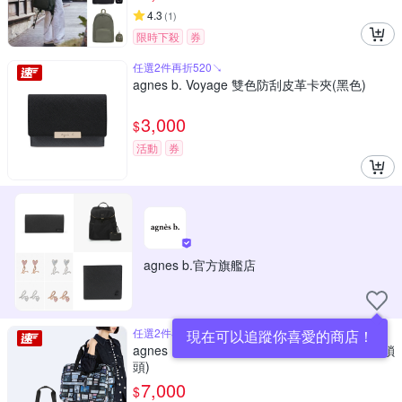
4.3
(
1
)
限時下殺
券
任選2件再折520↘
agnes b. Voyage 雙色防刮皮革卡夾(黑色)
3,000
$
活動
券
agnes b.官方旗艦店
任選2件再折520↘
現在可以追蹤你喜愛的商店！
agnes b.Voyage 印花經典旅行包(多款/附有鎖
頭)
7,000
$