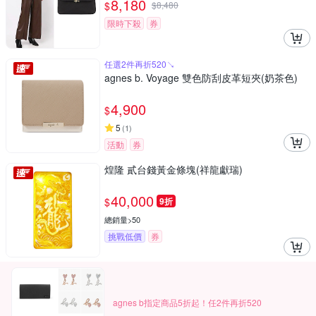
8,180
$
$
8,480
限時下殺
券
任選2件再折520↘
agnes b. Voyage 雙色防刮皮革短夾(奶茶色)
4,900
$
5
(
1
)
活動
券
煌隆 貳台錢黃金條塊(祥龍獻瑞)
40,000
$
9折
總銷量>50
挑戰低價
券
agnes b指定商品5折起！任2件再折520