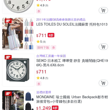
4.9
(
9
)
券
2011年法國G8高峰會致贈元首的禮品
LES TOILES DU SOLEIL法國蘇蕾 托特包1013
711
$
8折
5
(
8
)
限時下殺
券
台灣精工原廠一年保固
SEIKO 日本精工 嗶嗶聲 靜音 貪睡鬧鐘(QHE19
6K)-黑/6.6X6.6cm
711
$
4.8
(
5
)
券
送禮好選擇
MONDAINE 瑞士國鐵 Urban Backpack都市輕
旅後背包+小零錢包(多款任選)
1,249
$
8折