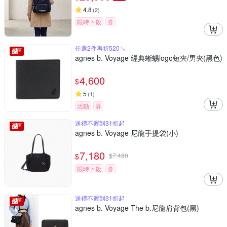
4.8
(
2
)
限時下殺
券
任選2件再折520↘
agnes b. Voyage 經典蜥蜴logo短夾/男夾(黑色)
4,600
$
5
(
1
)
活動
券
送禮不遲到31折起
agnes b. Voyage 尼龍手提袋(小)
7,180
$
$
7,480
限時下殺
券
送禮不遲到31折起
agnes b. Voyage The b.尼龍肩背包(黑)