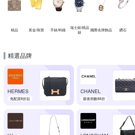
瑞士錶/精品
精品
黃金/珠寶
手錶/時鐘
國際名牌飾品
鑽石
錶
精選品牌
HERMES
CHANEL
免配貨8折起
最後倒數88折