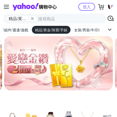
Yahoo購物中心
登入
精品/黃金/
珠寶/手錶
/零組件/週邊/遊戲
精品/黃金/珠寶/手錶
女裝/男裝/牛仔休閒
內