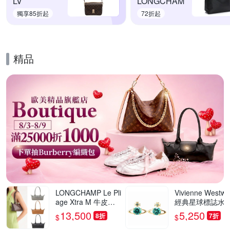
LV
LONGCHAM
獨享85折起
72折起
精品
的優惠推薦活動
LONGCHAMP Le Pli
Vivienne Westw
age Xtra M 牛皮肩
經典星球標誌水晶
背包 法棍包-多色可
珍珠飾穿針式耳環
13,500
5,250
8折
7折
$
$
選
多款