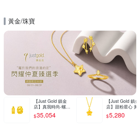
黃金/珠寶
的優惠推薦活動
【Just Gold 鎮金
【Just Gold 鎮金
店】真我時尚-螺紋
店】甜粉星心 黃
黃金耳環 (網路限定)
吊墜-不含鍊(網
35,054
5,280
$
$
定)