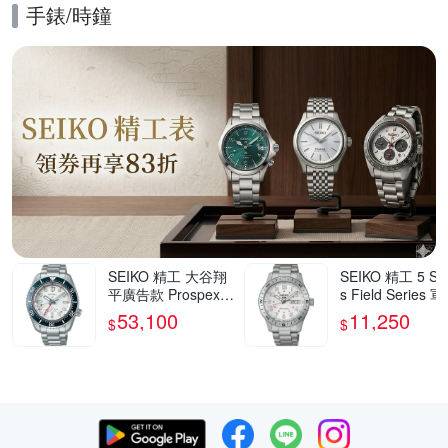
手錶/時鐘
的優惠推薦活動
SEIKO 精工 大谷翔
SEIKO 精工 5 Spo
平廣告款 Prospex 6
s Field Series 
0週年紀念 三日鍊 G
風格機械錶 寵爸
53,100
11,250
$
$
MT潛水陶瓷機械錶
刻 送禮推薦-41
爸氣登場 送禮首選-
(HDB007/4R36-
白x藍/42mm(SPB51
0S)_SK045
9J1/6R54-00P0S)_
SK045