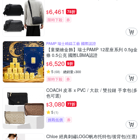
6,461
$
78折
限時下殺
券
PAMP 瑞士精鑄工藝 國際認證
【童樂繪金飾】瑞士PAMP 12星座系列 0.5g金
條 0.5公克 國際LBMA認證
6,520
$
9折
5
(
68
)
總銷量>300
限時下殺
券
COACH 皮革 x PVC / 大款 / 雙拉鏈 手拿包(多
色可選)
3,080
$
77折
5
(
1
)
挑戰低價
券
Chloe 經典刺繡LOGO帆布托特包/後背包(任選)