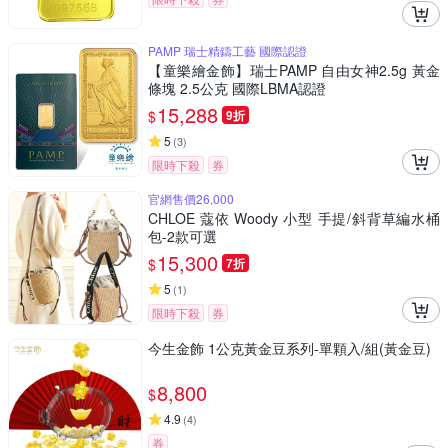
PAMP 瑞士精鑄工藝 國際認證
【童樂繪金飾】瑞士PAMP 自由女神2.5g 黃金
條塊 2.5公克 國際LBMA認證
15,288
$
9折
5
(
3
)
限時下殺
券
官網售價26,000
CHLOE 蔻依 Woody 小型 手提/斜背草編水桶
包-2款可選
15,300
$
7折
5
(
1
)
限時下殺
券
今生金飾 1公克黃金豆系列-單顆入/組(黃金豆)
8,800
$
4.9
(
4
)
券