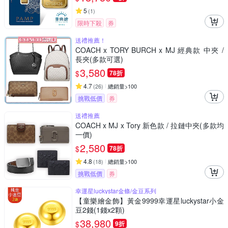
5
(
1
)
限時下殺
券
送禮推薦！
COACH x TORY BURCH x MJ 經典款 中夾 /
長夾(多款可選)
3,580
$
78折
4.7
(
26
)
總銷量>100
挑戰低價
券
送禮推薦
COACH x MJ x Tory 新色款 / 拉鏈中夾(多款均
一價)
2,580
$
78折
4.8
(
18
)
總銷量>100
挑戰低價
券
幸運星luckystar金條/金豆系列
【童樂繪金飾】黃金9999幸運星luckystar小金
豆2錢(1錢x2顆)
38,980
$
9折