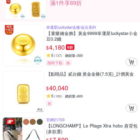
滿1件享89折
幸運星luckystar金條/金豆系列
【童樂繪金飾】黃金9999幸運星luckystar小金
豆0.2錢
4,180
$
9折
5
(
137
)
總銷量>500
限時下殺
券
【點睛品】貳台錢 黃金金條(7.5克)_計價黃金
40,040
$
5
(
180
)
總銷量>600
券
官網21700
【LONGCHAMP】Le Pliage Xtra hobo 肩背包
(多款選)
17,500