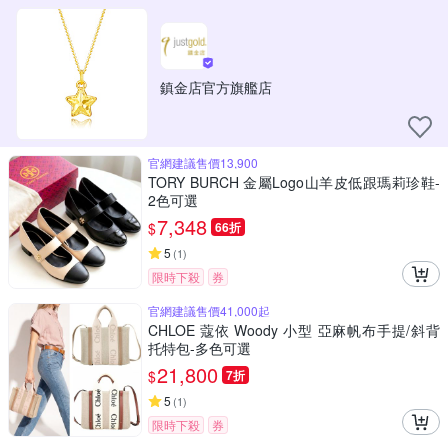
鎮金店官方旗艦店
官網建議售價13,900
TORY BURCH 金屬Logo山羊皮低跟瑪莉珍鞋-
2色可選
7,348
$
66折
5
(
1
)
限時下殺
券
官網建議售價41,000起
CHLOE 蔻依 Woody 小型 亞麻帆布手提/斜背
托特包-多色可選
21,800
$
7折
5
(
1
)
限時下殺
券