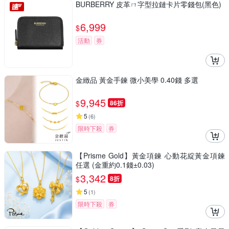
BURBERRY 皮革ㄇ字型拉鏈卡片零錢包(黑色)
6,999
$
活動
券
金緻品 黃金手鍊 微小美學 0.40錢 多選
9,945
$
86折
5
(
6
)
限時下殺
券
【Prisme Gold】黃金項鍊 心動花綻黃金項鍊
任選 (金重約0.1錢±0.03)
3,342
$
8折
5
(
1
)
限時下殺
券