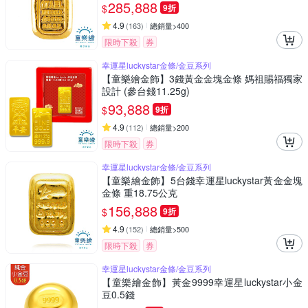
285,888
$
9折
4.9
(
163
)
總銷量>400
限時下殺
券
幸運星luckystar金條/金豆系列
【童樂繪金飾】3錢黃金金塊金條 媽祖賜福獨家
設計 (參台錢11.25g)
93,888
$
9折
4.9
(
112
)
總銷量>200
限時下殺
券
幸運星luckystar金條/金豆系列
【童樂繪金飾】5台錢幸運星luckystar黃金金塊
金條 重18.75公克
156,888
$
9折
4.9
(
152
)
總銷量>500
限時下殺
券
幸運星luckystar金條/金豆系列
【童樂繪金飾】黃金9999幸運星luckystar小金
豆0.5錢