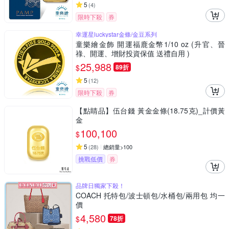
5
(
4
)
限時下殺
券
幸運星luckystar金條/金豆系列
童樂繪金飾 開運福鹿金幣1/10 oz (升官、晉
祿、開運、增財投資保值 送禮自用 )
25,988
$
89折
5
(
12
)
限時下殺
券
【點睛品】伍台錢 黃金金條(18.75克)_計價黃
金
100,100
$
5
(
28
)
總銷量>100
挑戰低價
券
品牌日獨家下殺！
COACH 托特包/波士頓包/水桶包/兩用包 均一
價
4,580
$
78折