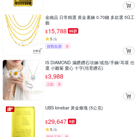
金緻品 日常精選 黃金素鍊 0.70錢 多款選 5G工
藝
15,788
$
86折
5
(
3
)
挑戰低價
券
IS DIAMOND 滿鑽鑽石項鍊/戒指/手鍊/耳環 任
選 小雛菊 愛心 十字(培育鑽石)
3,988
$
活動
券
UBS kinebar 黃金條塊 (5公克)
29,647
$
9折
5
(
3
)
限時下殺
券