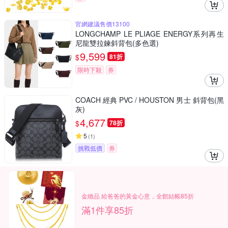
官網建議售價13100
LONGCHAMP LE PLIAGE ENERGY系列再生
尼龍雙拉鍊斜背包(多色選)
9,599
$
81折
限時下殺
券
COACH 經典 PVC / HOUSTON 男士 斜背包(黑
灰)
4,677
$
78折
5
(
1
)
挑戰低價
券
金緻品 給爸爸的黃金心意，全館結帳85折
滿1件享85折