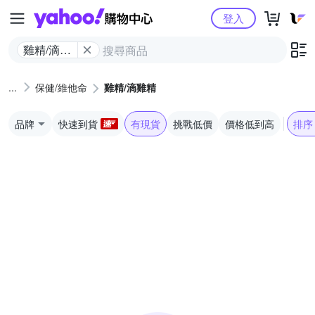
Yahoo購物中心
登入
雞精/滴雞
精
保健/維他命
雞精/滴雞精
品牌
快速到貨
有現貨
挑戰低價
價格低到高
排序