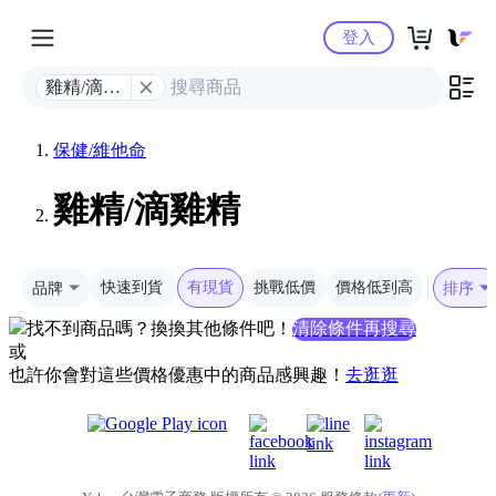
Yahoo購物中心
登入
雞精/滴雞
精
保健/維他命
雞精/滴雞精
品牌
快速到貨
有現貨
挑戰低價
價格低到高
排序
找不到商品嗎？換換其他條件吧！
清除條件再搜尋
或
也許你會對這些價格優惠中的商品感興趣！
去逛逛