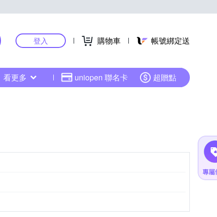
購物車
帳號綁定送
登入
看更多
uniopen 聯名卡
超贈點