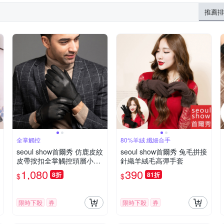
推薦排
全掌觸控
80%羊絨 纖細合手
seoul show首爾秀 仿鹿皮紋
seoul show首爾秀 兔毛拼接
皮帶按扣全掌觸控頭層小綿
針織羊絨毛高彈手套
羊皮珊瑚絨真皮騎車保暖手
1,080
390
8折
81折
$
$
套
限時下殺
券
限時下殺
券