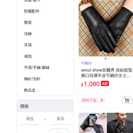
防曬配件
雜貨​
項鍊
耳環
戒指
可觸控
手環​/手鍊/腳鏈
seoul show首爾秀 按釦鬆緊
腕口頭層羊皮可觸控女士真
胸針/​別針
皮騎車保暖手套
1,080
8折
$
飾品​盒
限時下殺
券
價格
-