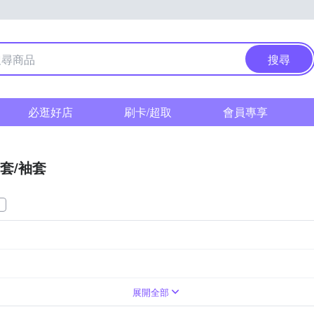
搜尋
必逛好店
刷卡/超取
會員專享
套​/​袖​套​
展開全部