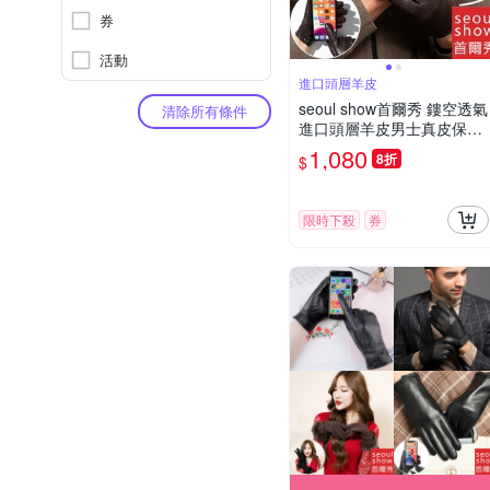
券
活動
進口頭層羊皮
seoul show首爾秀 鏤空透氣
清除所有條件
進口頭層羊皮男士真皮保暖
觸控手套
1,080
8折
$
限時下殺
券