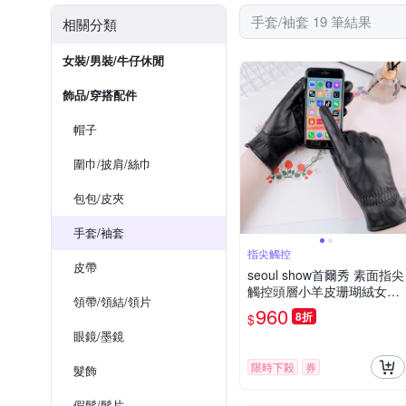
手​套​/​袖​套​ 19 筆結果
相關分類
女裝/男裝/牛仔休閒
飾品​/​穿搭​配件
帽子
圍巾​/​披肩​/​絲巾
包​包​/皮夾
手​套​/​袖​套​
指尖觸控
皮帶
seoul show首爾秀 素面指尖
觸控頭層小羊皮珊瑚絨女士
領帶​/​領結/​領片
真皮保暖手套
960
8折
$
眼鏡/墨鏡​
限時下殺
券
髮飾
假髮​/​髮片