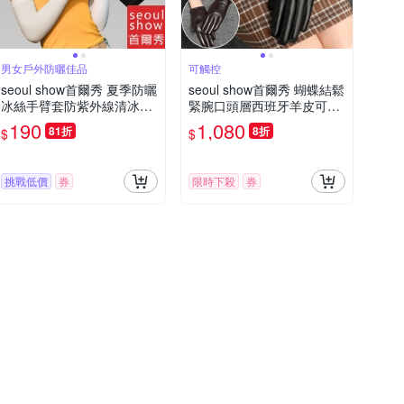
男女戶外防曬佳品
可觸控
seoul show首爾秀 夏季防曬
seoul show首爾秀 蝴蝶結鬆
冰絲手臂套防紫外線清冰涼
緊腕口頭層西班牙羊皮可觸
袖套
控女士真皮騎車保暖手套
190
1,080
81折
8折
$
$
挑戰低價
券
限時下殺
券