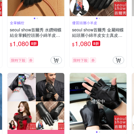
全掌觸控
優質頭層小羊皮
seoul show首爾秀 水鑽蝴蝶
seoul show首爾秀 金屬蝴蝶
結全掌觸控頭層小綿羊皮珊
結頭層小綿羊皮女士真皮觸
瑚絨女士真皮騎車保暖手套
控騎車保暖手套
1,080
1,080
8折
8折
$
$
限時下殺
券
限時下殺
券
補貨中