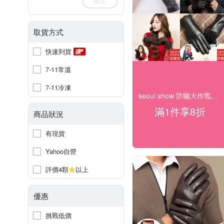
確定
取貨方式
快速到貨
7-11常溫
7-11冷凍
seoul show 防曬大作戰任選1件8折!
滿1件享8折
商品狀況
有現貨
Yahoo自營
評價4顆
以上
優惠
挑戰低價