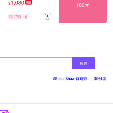
1,080
8折
$
100元
限時下殺
券
搜尋
#Seoul Show 首爾秀 - 手​套​/​袖​套​