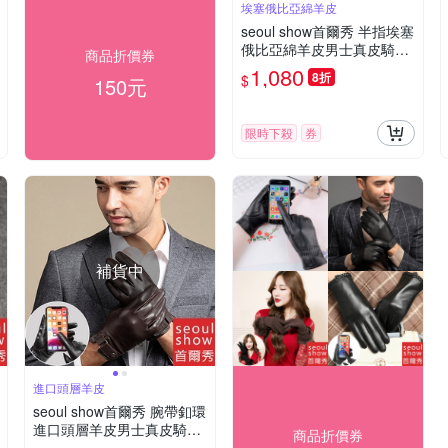
埃塞俄比亞綿羊皮
seoul show首爾秀 半指埃塞
俄比亞綿羊皮男士真皮騎車
商品折價券
保暖手套
1,080
8折
$
150元
限時下殺
券
補貨中
進口頭層羊皮
seoul show首爾秀 腕帶釦環
進口頭層羊皮男士真皮騎車
商品折價券
保暖手套