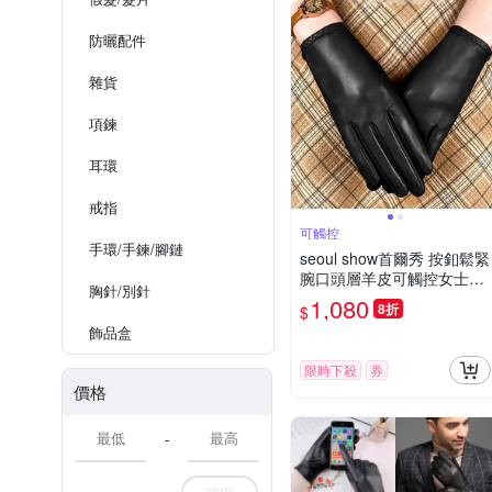
防曬配件
雜貨​
項鍊
耳環
戒指
可觸控
手環​/手鍊/腳鏈
seoul show首爾秀 按釦鬆緊
腕口頭層羊皮可觸控女士真
胸針/​別針
皮騎車保暖手套
1,080
8折
$
飾品​盒
限時下殺
券
價格
-