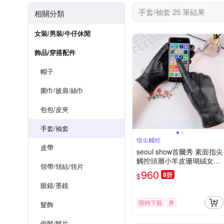
手​套​/​袖​套​ 25 筆結果
相關分類
女裝/男裝/牛仔休閒
飾品​/​穿搭​配件
帽子
圍巾​/​披肩​/​絲巾
包​包​/皮夾
手​套​/​袖​套​
指尖觸控
皮帶
seoul show首爾秀 素面指尖
觸控頭層小羊皮珊瑚絨女士
領帶​/​領結/​領片
真皮保暖手套
960
8折
$
眼鏡/墨鏡​
限時下殺
券
髮飾
假髮​/​髮片