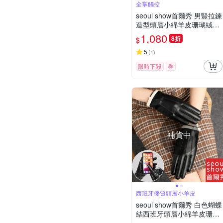
全掌觸控
seoul show首爾秀 男豎拉鍊
造型頭層小綿羊皮珊瑚絨真
皮保暖手套
1,080
8折
$
5
(
1
)
限時下殺
券
補貨中
西班牙優質頭層小羊皮
seoul show首爾秀 白色蝴蝶
結西班牙頭層小綿羊皮珊瑚
絨女士真皮騎車保暖手套