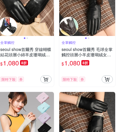
全掌觸控
全掌觸控
seoul show首爾秀 穿線蝴蝶
seoul show首爾秀 毛球全掌
結花頭層小綿羊皮珊瑚絨女
觸控頭層小羊皮珊瑚絨女士
士真皮騎車保暖手套
真皮騎車保暖手套
1,080
1,080
8折
8折
$
$
限時下殺
券
限時下殺
券