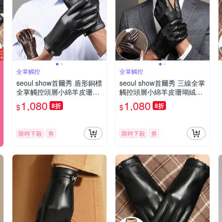
全掌觸控
全掌觸控
seoul show首爾秀 盾形銅標
seoul show首爾秀 三線全掌
全掌觸控頭層小綿羊皮珊瑚
觸控頭層小綿羊皮珊瑚絨真
絨真皮騎車保暖手套
皮騎車保暖手套
1,080
1,080
8折
8折
$
$
限時下殺
券
限時下殺
券