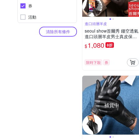
券
活動
進口頭層羊皮
seoul show首爾秀 鏤空透氣
清除所有條件
進口頭層羊皮男士真皮保暖
觸控手套
1,080
8折
$
限時下殺
券
補貨中