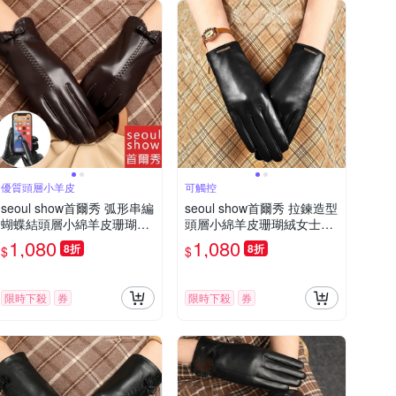
優質頭層小羊皮
可觸控
seoul show首爾秀 弧形串編
seoul show首爾秀 拉鍊造型
蝴蝶結頭層小綿羊皮珊瑚絨
頭層小綿羊皮珊瑚絨女士真
女士真皮觸控騎車保暖手套
皮騎車保暖手套
1,080
1,080
8折
8折
$
$
限時下殺
券
限時下殺
券