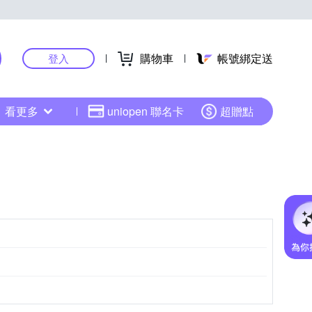
購物車
帳號綁定送
登入
看更多
uniopen 聯名卡
超贈點