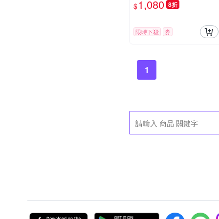
1,080
8折
$
限時下殺
券
1