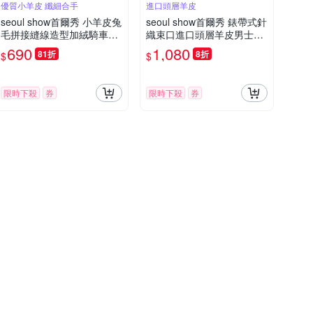
優質小羊皮 纖細合手
進口頭層羊皮
seoul show首爾秀 小羊皮兔
seoul show首爾秀 錶帶式針
毛拼接縫線造型加絨騎車保
織束口進口頭層羊皮男士真
暖手套
皮騎車保暖手套
690
1,080
81折
8折
$
$
限時下殺
券
限時下殺
券