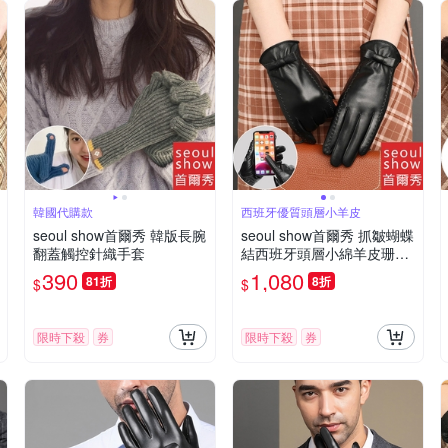
韓國代購款
西班牙優質頭層小羊皮
seoul show首爾秀 韓版長腕
seoul show首爾秀 抓皺蝴蝶
翻蓋觸控針織手套
結西班牙頭層小綿羊皮珊瑚
絨女士真皮騎車保暖手套
390
1,080
81折
8折
$
$
限時下殺
券
限時下殺
券