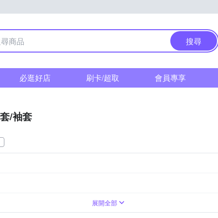
搜尋
必逛好店
刷卡/超取
會員專享
套​/​袖​套​
展開全部