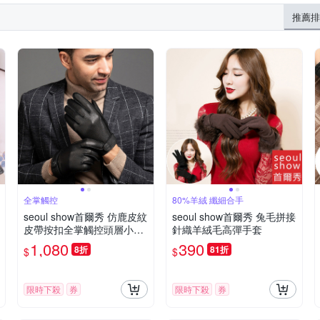
推薦排
全掌觸控
80%羊絨 纖細合手
seoul show首爾秀 仿鹿皮紋
seoul show首爾秀 兔毛拼接
皮帶按扣全掌觸控頭層小綿
針織羊絨毛高彈手套
羊皮珊瑚絨真皮騎車保暖手
1,080
390
8折
81折
$
$
套
限時下殺
券
限時下殺
券