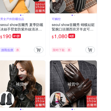
男女戶外防曬佳品
可觸控
seoul show首爾秀 夏季防曬
seoul show首爾秀 蝴蝶結鬆
冰絲手臂套防紫外線清冰涼
緊腕口頭層西班牙羊皮可觸
袖套
控女士真皮騎車保暖手套
190
1,080
81折
8折
$
$
挑戰低價
券
限時下殺
券
補貨中
補貨中