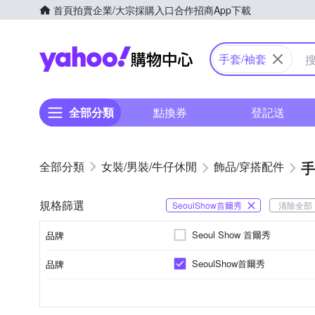
首頁
拍賣
企業/大宗採購入口
合作招商
App下載
Yahoo購物中心
手​套​/​袖​套​
全部分類
點換券
登記送
手​
女裝/男裝/牛仔休閒
飾品​/​穿搭​配件
規格篩選
SeoulShow首爾秀
清除全部
Seoul Show 首爾秀
品牌
SeoulShow首爾秀
品牌
品牌名稱
人造纖維
素色
秋冬
手套
拼接
四季
袖套
動物毛料
春夏
露指手套
顏色
材質
風格元素
適用季節
款式
品牌名稱