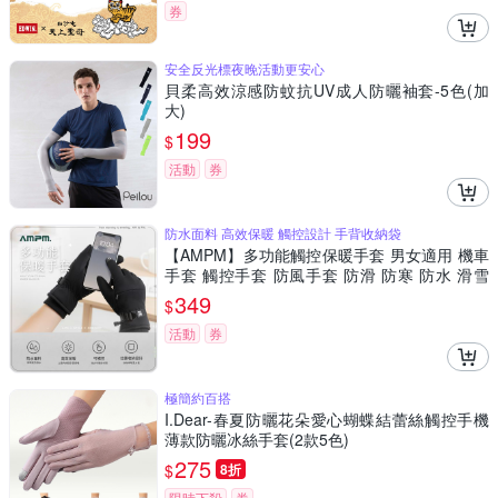
券
安全反光標夜晚活動更安心
貝柔高效涼感防蚊抗UV成人防曬袖套-5色(加
大)
199
$
活動
券
防水面料 高效保暖 觸控設計 手背收納袋
【AMPM】多功能觸控保暖手套 男女適用 機車
手套 觸控手套 防風手套 防滑 防寒 防水 滑雪
登山
349
$
活動
券
極簡約百搭
I.Dear-春夏防曬花朵愛心蝴蝶結蕾絲觸控手機
薄款防曬冰絲手套(2款5色)
275
$
8折
限時下殺
券