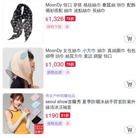
MoonDy 領口 穿搭 格紋絲巾 桑蠶絲 領巾 配飾
襯衫搭配 絲巾 波點絲巾 長絲巾
1,326
$
78折
限時下殺
券
MoonDy 女生絲巾 小方巾 絲巾 真絲圍巾 包包
綁帶 頭巾 絲質方巾 童話 綁髮 領口
1,030
$
79折
挑戰低價
券
男女戶外防曬佳品
seoul show首爾秀 夏季防曬冰絲手臂套防紫外
線清冰涼袖套
190
$
81折
挑戰低價
券