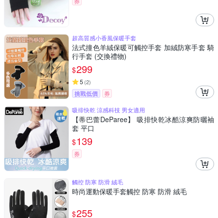
券
超高質感小香風保暖手套
法式撞色羊絨保暖可觸控手套 加絨防寒手套 騎
行手套 (交換禮物)
299
$
5
(
2
)
挑戰低價
券
吸排快乾 涼感科技 男女適用
【蒂巴蕾DeParee】 吸排快乾冰酷涼爽防曬袖
套 平口
139
$
券
觸控 防寒 防滑 絨毛
時尚運動保暖手套觸控 防寒 防滑 絨毛
255
$