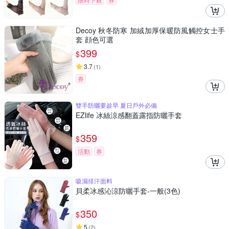
Decoy 秋冬防寒 加絨加厚保暖防風觸控女士手
套 顔色可選
399
$
3.7
(
1
)
券
雙手防曬要趁早 夏日戶外必備
EZlife 冰絲涼感翻蓋露指防曬手套
359
$
活動
券
吸濕排汗面料
貝柔冰感沁涼防曬手套-一般(3色)
350
$
5
(
2
)