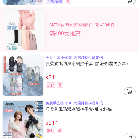
挑戰低價
券
GIAT男內/男女襪/防曬配件~滿$490出貨
滿490大優惠
免脫手套操作3C,內層鋪棉保暖加倍
貝柔防風防潑水觸控手套-雪花標誌(男女款)
311
$
活動
券
免脫手套操作3C,內層鋪棉保暖加倍
貝柔防風防潑水觸控手套-反光斜線
311
$
活動
券