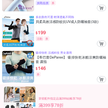
挑戰低價
券
多款顏色可選 輕薄透氣不悶熱
貝柔高效涼感防蚊抗UV成人防曬袖套(3款)
199
$
活動
券
吸排快乾 涼感科技 男女適用
【蒂巴蕾DeParee】 吸排快乾冰酷涼爽防曬袖
套 露指
146
$
券
穿搭配件指定品滿399結帳享78折
滿399享78折