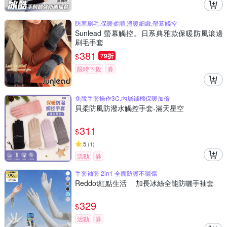
防寒刷毛,保暖柔順,溫暖細緻,螢幕觸控
Sunlead 螢幕觸控。日系典雅款保暖防風滾邊
刷毛手套
381
$
79折
限時下殺
券
免脫手套操作3C,內層鋪棉保暖加倍
貝柔防風防潑水觸控手套-滿天星空
311
$
5
(
1
)
活動
券
手套袖套 2in1 全面防護不曬傷
Reddot紅點生活 加長冰絲全能防曬手袖套
329
$
活動
券