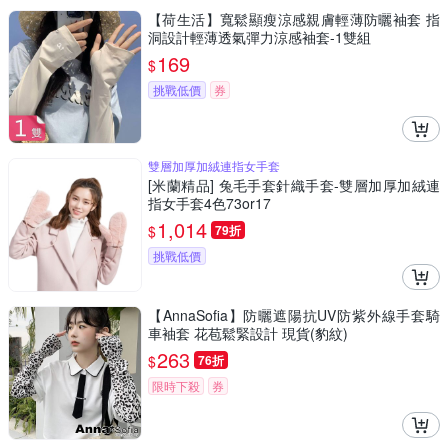
【荷生活】寬鬆顯瘦涼感親膚輕薄防曬袖套 指
洞設計輕薄透氣彈力涼感袖套-1雙組
169
$
挑戰低價
券
雙層加厚加絨連指女手套
[米蘭精品] 兔毛手套針織手套-雙層加厚加絨連
指女手套4色73or17
1,014
$
79折
挑戰低價
【AnnaSofia】防曬遮陽抗UV防紫外線手套騎
車袖套 花苞鬆緊設計 現貨(豹紋)
263
$
76折
限時下殺
券