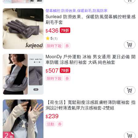
螢幕觸控,防滑效果,保暖刷毛,防風防寒
Sunlead 防滑效果。保暖防風螢幕觸控輕量感
刷毛手套
436
$
79折
5
(
1
)
限時下殺
券
MoonDy 戶外運動 冰袖 男女通用 夏日必備 開
車防曬 涼感 騎行袖套 大碼 純色袖套
507
$
78折
限時下殺
券
【荷生活】寬鬆顯瘦涼感親膚輕薄防曬袖套 指
洞設計輕薄透氣彈力涼感袖套-2雙組
239
$
活動
券