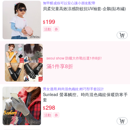
無甲醛成份可以安心讓小朋友配帶
貝柔兒童高效涼感防蚊抗UV袖套-企鵝(貼布繡)
199
$
活動
券
seoul show 防曬大作戰任選1件8折!
滿1件享8折
男女適用,時尚混色織紋,輕巧型手套設計
Sunlead 螢幕觸控。時尚混色織紋保暖防寒手
套
298
$
活動
券