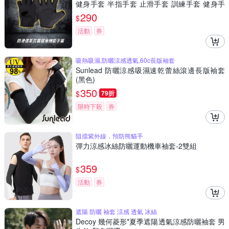
健身手套 半指手套 止滑手套 訓練手套 健身手
套 多功能手套
290
$
活動
券
吸熱吸濕,防曬涼感透氣,60c長版袖套
Sunlead 防曬涼感吸濕速乾蕾絲滾邊長版袖套
(黑色)
350
$
79折
限時下殺
券
阻擋紫外線，預防熊貓手
彈力涼感冰絲防曬運動機車袖套-2雙組
359
$
活動
券
遮陽 防曬 袖套 涼感 透氣 冰絲
Decoy 幾何菱形*夏季遮陽透氣涼感防曬袖套 男