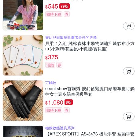
545
$
79折
限時下殺
券
嬰幼兒與敏感肌膚者最佳的選擇
貝柔 4入組-純棉森林小動物刺繡抑菌紗布小方
巾(小刺蝟/花栗鼠/小狐狸/寶貝熊)
375
$
活動
券
可觸控
seoul show首爾秀 按釦鬆緊腕口頭層羊皮可觸
控女士真皮騎車保暖手套
1,080
$
8折
限時下殺
券
極致效能護具系列
【AREX SPORT】AS-3476 機能手套 運動手套