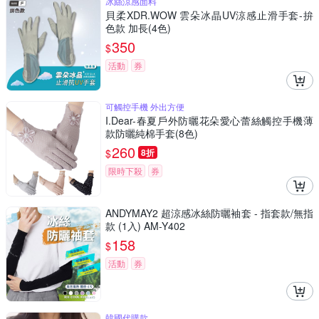
冰絲涼感面料
貝柔XDR.WOW 雲朵冰晶UV涼感止滑手套-拚
色款 加長(4色)
350
$
活動
券
可觸控手機 外出方便
I.Dear-春夏戶外防曬花朵愛心蕾絲觸控手機薄
款防曬純棉手套(8色)
260
$
8折
限時下殺
券
ANDYMAY2 超涼感冰絲防曬袖套 - 指套款/無指
款 (1入) AM-Y402
158
$
活動
券
韓國代購款