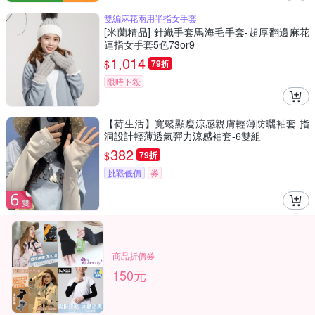
雙編麻花兩用半指女手套
[米蘭精品] 針織手套馬海毛手套-超厚翻邊麻花
連指女手套5色73or9
1,014
$
79折
限時下殺
【荷生活】寬鬆顯瘦涼感親膚輕薄防曬袖套 指
洞設計輕薄透氣彈力涼感袖套-6雙組
382
$
79折
挑戰低價
券
商品折價券
150元