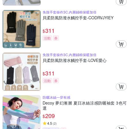
免脫手套操作3C,內層鋪棉保暖加倍
貝柔防風防潑水觸控手套-CODRVJYIEY
311
$
活動
券
免脫手套操作3C,內層鋪棉保暖加倍
貝柔防風防潑水觸控手套-LOVE愛心
311
$
活動
券
防曬冰絲一穿有感
Decoy 夢幻漸層 夏日冰絲涼感防曬袖套 3色可
選
209
$
4.5
(
2
)