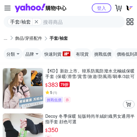
Yahoo購物中心
登入
手​套​/​袖​套​
飾品​/​穿搭​配件
手​套​/​袖​套​
分類
品牌
快速到貨
有現貨
挑戰低價
價格低到
【KD】新款上市。韓系防風防潑水北極絨保暖
手套 (保暖/滑雪/賞雪/旅遊/防風雨/騎車/3款可
選/KDG-113/2021/2321)
383
$
79折
5
(
1
)
挑戰低價
券
Decoy 冬季保暖 短版時尚羊絨針織男女通用半
指手套 顔色可選
350
$