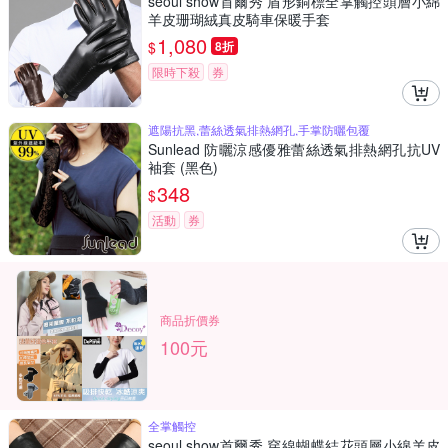
seoul show首爾秀 盾形銅標全掌觸控頭層小綿
羊皮珊瑚絨真皮騎車保暖手套
1,080
$
8折
限時下殺
券
遮陽抗黑,蕾絲透氣排熱網孔,手掌防曬包覆
Sunlead 防曬涼感優雅蕾絲透氣排熱網孔抗UV
袖套 (黑色)
348
$
活動
券
商品折價券
100元
全掌觸控
seoul show首爾秀 穿線蝴蝶結花頭層小綿羊皮