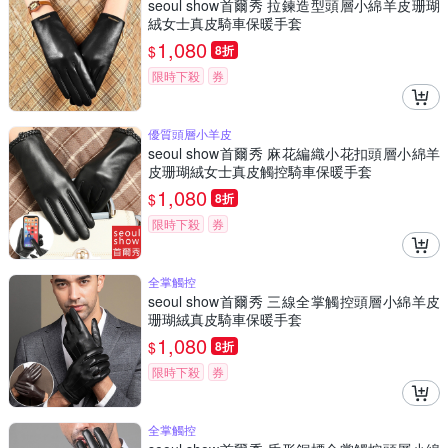
seoul show首爾秀 拉鍊造型頭層小綿羊皮珊瑚
絨女士真皮騎車保暖手套
1,080
$
8折
限時下殺
券
優質頭層小羊皮
seoul show首爾秀 麻花編織小花扣頭層小綿羊
皮珊瑚絨女士真皮觸控騎車保暖手套
1,080
$
8折
限時下殺
券
全掌觸控
seoul show首爾秀 三線全掌觸控頭層小綿羊皮
珊瑚絨真皮騎車保暖手套
1,080
$
8折
限時下殺
券
全掌觸控