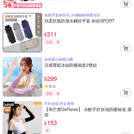
免脫手套操作3C,內層鋪棉保暖加倍
貝柔防風防潑水觸控手套-斜紋SPORT
311
$
活動
券
炎炎夏日無懼日曬
涼感寬鬆冰絲防曬袖套2雙組
299
$
5
(
3
)
活動
券
手肘加強 男女適用
【蒂巴蕾DeParee】 冰酷手肘加強防曬袖套 露
指
153
$
券