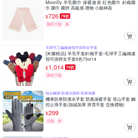
MoonDy 羊毛圍巾 保暖披肩 紅色圍巾 針織圍
巾 圍巾 圍脖 高級感 禮物 小臉神器
726
$
79折
限時下殺
券
毛球手工編織連指可掛脖女手套
[米蘭精品] 羊毛手套針織手套-毛球手工編織連
指可掛脖女手套6色73or14
1,014
$
79折
限時下殺
指尖觸屏 防潑水面料 防寒保暖
機車防寒防潑水手套 防風保暖手套 登山手套 觸
控止滑手套(加絨加厚 滑雪手套 交換禮物)
299
$
活動
券