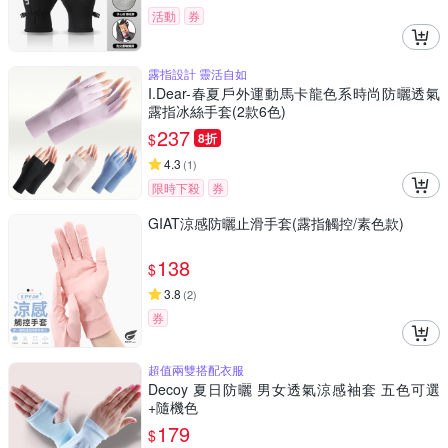
活動
券
露指設計 靈活自如
I.Dear-春夏戶外運動馬卡龍色系時尚防曬透氣
露指冰絲手套(2款6色)
237
$
8折
4.3
(
1
)
限時下殺
券
GIAT涼感防曬止滑手套(露指觸控/素色款)
138
$
3.8
(
2
)
券
超值兩雙搭配衣服
Decoy 夏日防曬 男女透氣涼感袖套 五色可選
+隨機色
179
$