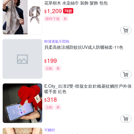
花草樹木 水染絲巾 裝飾 髮飾 包包
1,209
$
78折
限時下殺
券
輕薄透氣不悶熱
貝柔高效涼感防蚊抗UV成人防曬袖套-11色
199
$
活動
券
E.City_出淸2雙-韓版女款針織菱紋觸控戶外保
暖手套 紅色
318
$
活動
券
可觸控