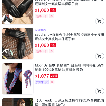
珊瑚絨女士真皮騎車保暖手套
1,080
$
8折
限時下殺
券
全掌觸控
seoul show首爾秀 毛球全掌觸控頭層小羊皮珊
瑚絨女士真皮騎車保暖手套
1,080
$
8折
限時下殺
券
MoonDy 領巾 真絲圍巾 紅藍格 襯衫搭配 絲巾
髮飾 100%桑蠶絲 絲質圍巾 裝飾
1,077
$
79折
挑戰低價
券
【Sunlead】日系涼感透氣排熱抗UV多機能防
曬手套袖套組 (灰色)