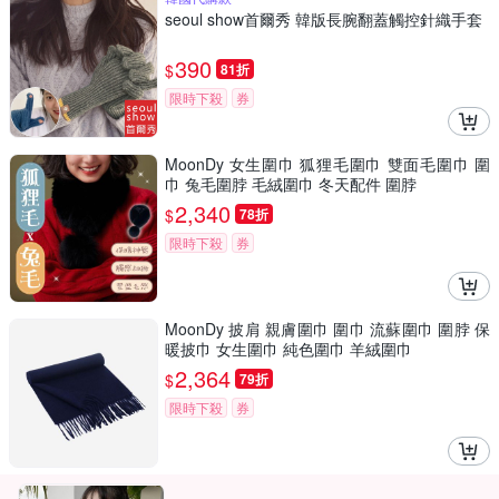
seoul show首爾秀 韓版長腕翻蓋觸控針織手套
390
$
81折
限時下殺
券
MoonDy 女生圍巾 狐狸毛圍巾 雙面毛圍巾 圍
巾 兔毛圍脖 毛絨圍巾 冬天配件 圍脖
2,340
$
78折
限時下殺
券
MoonDy 披肩 親膚圍巾 圍巾 流蘇圍巾 圍脖 保
暖披巾 女生圍巾 純色圍巾 羊絨圍巾
2,364
$
79折
限時下殺
券