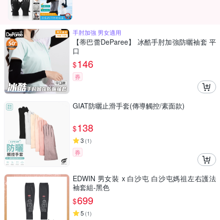
手肘加強 男女適用
【蒂巴蕾DeParee】 冰酷手肘加強防曬袖套 平
口
146
$
券
GIAT防曬止滑手套(傳導觸控/素面款)
138
$
3
(
1
)
券
EDWIN 男女裝 x 白沙屯 白沙屯媽祖左右護法
袖套組-黑色
699
$
5
(
1
)