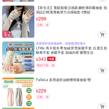
【荷生活】寬鬆顯瘦涼感親膚輕薄防曬袖套 指
洞設計輕薄透氣彈力涼感袖套-3雙組
299
$
活動
券
高密度科技防風面料，抵禦風雪防潑水
LFlife 馬卡龍冬季加絨滑雪保暖手套 任選五色
騎車手套 保暖手套 加絨內裡 樂豐生活
343
$
79折
限時下殺
券
FaSoLa 多用途防油耐髒簡素袖套/雙
229
$
活動
券