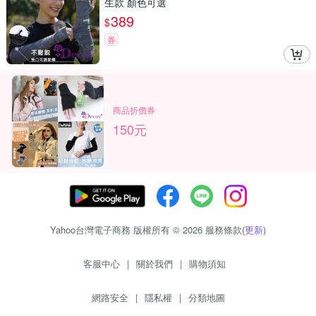
生款 顏色可選
389
$
券
商品折價券
150元
Yahoo台灣電子商務 版權所有 © 2026 服務條款(
更新
)
客服中心
|
關於我們
|
購物須知
網路安全
|
隱私權
|
分類地圖