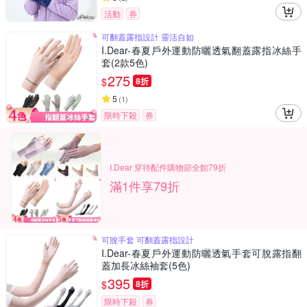
活動
券
可翻蓋露指設計 靈活自如
I.Dear-春夏戶外運動防曬透氣翻蓋露指冰絲手
套(2款5色)
275
$
8折
5
(
1
)
限時下殺
券
I.Dear 穿待配件購物節全館79折
滿1件享79折
可脫手套 可翻蓋露指設計
I.Dear-春夏戶外運動防曬透氣手套可脫露指翻
蓋加長冰絲袖套(5色)
395
$
8折
限時下殺
券