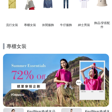
飾品​/​穿搭​配
流行女裝
專櫃女裝
休閒服飾
牛仔服飾
紳士​男裝
件
專櫃女裝
的優惠推薦活動
KeyWear奇威名品
KeyWear奇威名