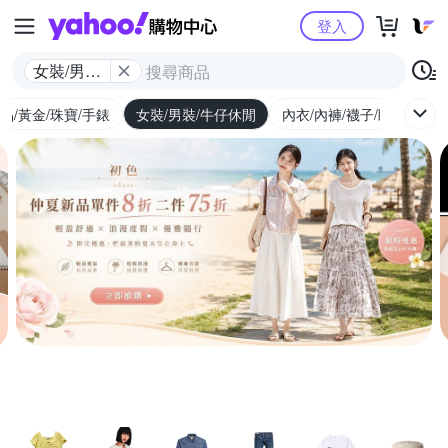
Yahoo購物中心
登入
女裝/男裝/
牛仔休閒
品/黃金/珠寶/手錶
女裝/男裝/牛仔休閒
內衣/內褲/襪子/睡衣
女