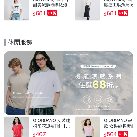
甜美減齡蝴蝶結短袖
顯瘦工裝魚尾長裙
上衣(共3色)-白色
短裙-自行變換兩
681
681
61折
61折
$
$
(共2色)-藍色
休閒服飾
的優惠推薦活動
GIORDANO 女裝純
GIORDANO 韓
棉印花短袖T恤【多
款 女裝純棉素面
色任選】
短袖T恤【多色任
407
564
65折
$
$
選】