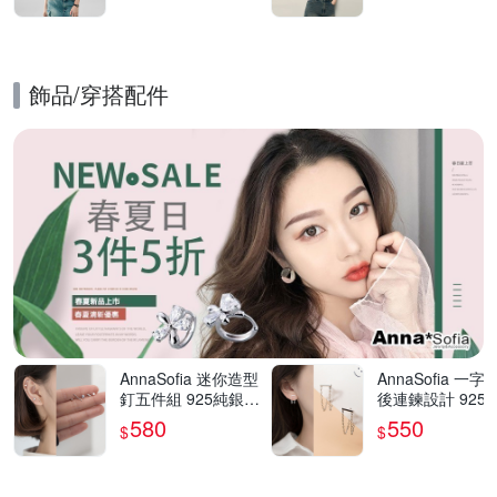
飾品​/​穿搭​配件
的優惠推薦活動
AnnaSofia 迷你造型
AnnaSofia 一字
釘五件組 925純銀針
後連鍊設計 925
耳針耳環(銀系)
針耳針耳環(銀系)
580
550
$
$