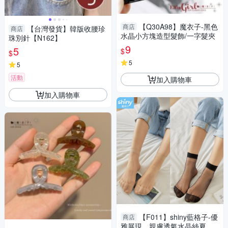
【Q30A98】魔衣子-黑色
商店
【台灣發貨】韓版收腰珍
商店
水晶小方塊造型髮飾/一字髮夾
珠別針【N162】
9
5
$
$
5
5
活動
加入購物車
加入購物車
【F011】shiny藍格子-優
商店
雅展現．親膚透氣水晶絲夏日