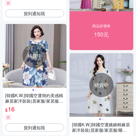
券
貨到通知我
商品折價券
150元
補貨中
補貨中
[韓國K.W.]韓國空運簡約美感棉
麻居家洋裝裝(居家服/家居服/
睡衣/睡裙/涼感睡衣)藍色妖姬
16
$
券
[韓國K.W.]韓國空運嬌媚棉麻居
貨到通知我
家洋裝裝(居家服/家居服/睡衣/
睡裙/涼感睡衣)小畫熊貓