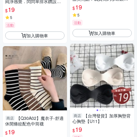
純淨感覺．閃閃單排水鑽設計
防過敏耳環
19
彈力戒指
$
19
$
5
5
活動
活動
加入購物車
加入購物車
【台灣發貨】加厚胸墊背
商店
【Q30A02】魔衣子-舒適
商店
心胸墊【U11】
休閒條紋配色中筒襪
19
$
19
$