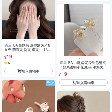
BAi白媽媽 迷你髮夾／Ｂ
商店
Ｂ夾 瀏海夾 側夾 邊夾－【356
226】
19
$
BAi白媽媽 花朵迷你髮夾
商店
5
／韓系透明小花BB夾 瀏海夾側
加入購物車
夾甜美髮飾－【366035】
19
$
加入購物車