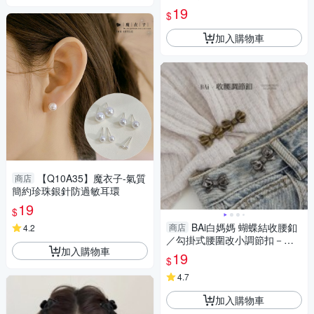
19
$
加入購物車
【Q10A35】魔衣子-氣質
商店
簡約珍珠銀針防過敏耳環
19
$
BAi白媽媽 蝴蝶結收腰釦
商店
4.2
／勾掛式腰圍改小調節扣－【3
加入購物車
46243】
19
$
4.7
加入購物車