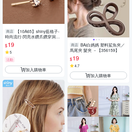
【10A65】shiny藍格子-
商店
時尚流行‧閃亮水鑽爪鑽穿洞式
耳環。
19
BAi白媽媽 塑料鯊魚夾／
商店
$
馬尾夾 髮夾 －【356159】
5
19
$
活動
4.7
加入購物車
加入購物車