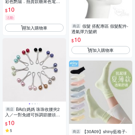
彩色艷陽．熱賣款糖果色電話
線造型髮圈。
10
$
活動
假髮 搭配專區 假髮配件-
商店
加入購物車
透氣彈力髮網
10
$
加入購物車
BAi白媽媽 珠珠收腰夾2
商店
入／一對免縫可拆調節腰頭－
【356190】
10
$
5
【30A09】shiny藍格子-
商店