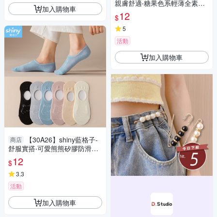
親膚舒適‧糖果色系輕薄全素堆
加入購物車
堆襪中筒襪
12
$
5
活動
加入購物車
【30A26】shiny藍格子-
商店
舒服實搭‧可愛熊熊矽膠防滑隱
形襪/船型襪
12
$
3.3
活動
加入購物車