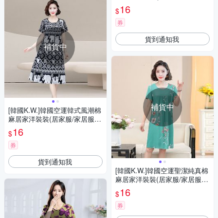
睡衣/睡裙/涼感睡衣)湖藍相機
16
$
券
貨到通知我
補貨中
補貨中
[韓國K.W.]韓國空運韓式風潮棉
麻居家洋裝裝(居家服/家居服/
睡衣/睡裙/涼感睡衣)印度小象
16
$
券
貨到通知我
[韓國K.W.]韓國空運聖潔純真棉
麻居家洋裝裝(居家服/家居服/
睡衣/睡裙/涼感睡衣)綠色玉蘭
16
$
花
券