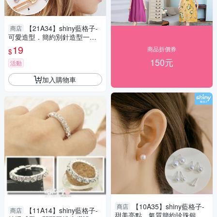
【21A34】shiny藍格子-
商店
可愛造型．簡約別針造型一字
髮夾
19
商品折價券
$
150元
活動
加入購物車
【10A35】shiny藍格子-
商店
【11A14】shiny藍格子-
商店
甜美亮點．氣質簡約珍珠銀針