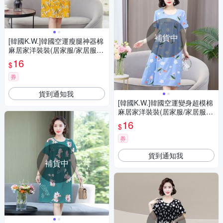
補貨中
[韓國K.W.]韓國空運瘦腿神器棉
麻居家洋裝裝(居家服/家居服/
睡衣/睡裙/涼感睡衣)黃色牽牛
16
$
花
券
貨到通知我
[韓國K.W.]韓國空運變身超模棉
麻居家洋裝裝(居家服/家居服/
睡衣/睡裙/涼感睡衣)藍色飄花
16
$
券
貨到通知我
補貨中