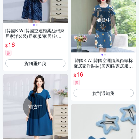
補貨中
[韓國K.W.]韓國空運輕柔絲棉麻
居家洋裝裝(居家服/家居服/睡
衣/睡裙/涼感睡衣)藍底格紋
16
$
券
[韓國K.W.]韓國空運隨興街頭棉
貨到通知我
麻居家洋裝裝(居家服/家居服/
睡衣/睡裙/涼感睡衣)墨綠小草
16
$
莓
券
貨到通知我
補貨中