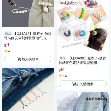
【Q21A67】魔衣子-仿珍
商店
珠裝飾安全別針收腰扣/防走光
衣服扣外套扣
9
$
4
【Q30A30】魔衣子-熱賣
商店
加入購物車
款糖果色電話線造型髮圈
9
$
4.3
加入購物車