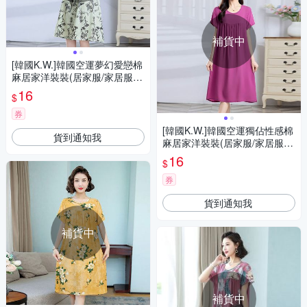
補貨中
[韓國K.W.]韓國空運夢幻愛戀棉
麻居家洋裝裝(居家服/家居服/
睡衣/睡裙/涼感睡衣)淺綠柳墨
16
$
券
[韓國K.W.]韓國空運獨佔性感棉
貨到通知我
麻居家洋裝裝(居家服/家居服/
睡衣/睡裙/涼感睡衣)紫色
16
$
券
貨到通知我
補貨中
補貨中