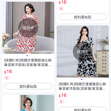
16
$
券
貨到通知我
補貨中
補貨中
[韓國K.W.]韓國空運耀眼無比棉
麻居家洋裝裝(居家服/家居服/
睡衣/睡裙/涼感睡衣)紅色草莓
16
$
券
[韓國K.W.]韓國空運優雅甜心棉
貨到通知我
麻居家洋裝裝(居家服/家居服/
睡衣/睡裙/涼感睡衣)黑點豹紋
16
$
券
貨到通知我