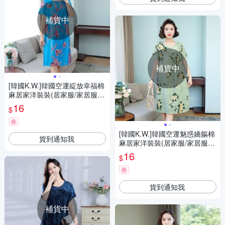
補貨中
補貨中
[韓國K.W.]韓國空運綻放幸福棉
麻居家洋裝裝(居家服/家居服/
睡衣/睡裙/涼感睡衣)淺綠柳墨
16
$
券
[韓國K.W.]韓國空運魅惑嬌軀棉
貨到通知我
麻居家洋裝裝(居家服/家居服/
睡衣/睡裙/涼感睡衣)綠底傾城
16
$
券
貨到通知我
補貨中