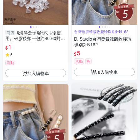
台灣發貨韓版收腰珍珠別針N162
§海洋盒子§針式耳環使
商店
用。矽膠後扣一包約40-60對.
D. Studio台灣發貨韓版收腰珍
每帳號限購兩組
珠別針N162
1
$
5
$
5
活動
券
活動
加入購物車
加入購物車