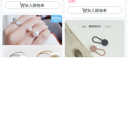
活動
加入購物車
加入購物車
【30A24】shiny藍格子-
商店
甜美搭配．極簡大小雙珍珠開
BAi白媽媽 免釘擴腰釦／
商店
口戒指
腰圍改大塑料調節扣－【34624
19
$
4】
19
$
5
4.8
活動
加入購物車
加入購物車