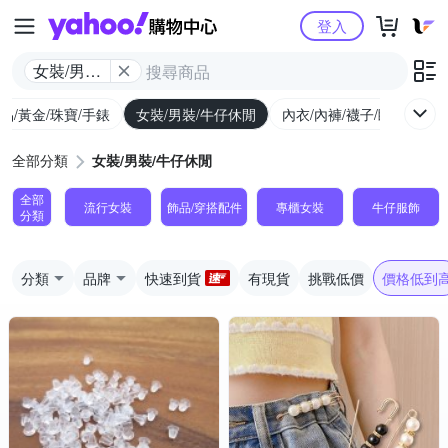
Yahoo購物中心
登入
女裝/男裝/
牛仔休閒
品/黃金/珠寶/手錶
女裝/男裝/牛仔休閒
內衣/內褲/襪子/睡衣
女
全部分類
女裝/男裝/牛仔休閒
全部
流行女裝
飾品​/​穿搭​配件
專櫃女裝
牛仔服飾
分類
分類
品牌
快速到貨
有現貨
挑戰低價
價格低到