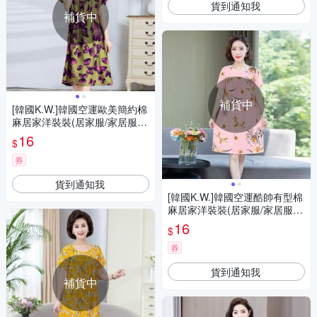
貨到通知我
補貨中
補貨中
[韓國K.W.]韓國空運歐美簡約棉
麻居家洋裝裝(居家服/家居服/
睡衣/睡裙/涼感睡衣)紫色蝴蝶
16
$
券
貨到通知我
[韓國K.W.]韓國空運酷帥有型棉
麻居家洋裝裝(居家服/家居服/
睡衣/睡裙/涼感睡衣)粉底小草
16
$
莓
券
貨到通知我
補貨中