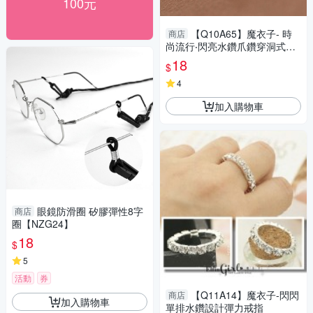
100元
【Q10A65】魔衣子- 時
商店
尚流行‧閃亮水鑽爪鑽穿洞式耳
環
18
$
4
加入購物車
眼鏡防滑圈 矽膠彈性8字
商店
圈【NZG24】
18
$
5
活動
券
【Q11A14】魔衣子-閃閃
商店
加入購物車
單排水鑽設計彈力戒指