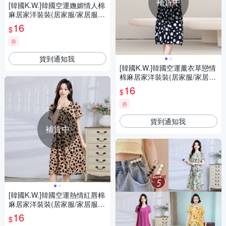
補貨中
[韓國K.W.]韓國空運嫵媚情人棉
麻居家洋裝裝(居家服/家居服/
睡衣/睡裙/涼感睡衣)湖藍荷花
16
$
券
貨到通知我
[韓國K.W.]韓國空運薰衣草戀情
棉麻居家洋裝裝(居家服/家居
服/睡衣/睡裙/涼感睡衣)黑色圈
16
$
圈
券
貨到通知我
補貨中
[韓國K.W.]韓國空運熱情紅唇棉
麻居家洋裝裝(居家服/家居服/
睡衣/睡裙/涼感睡衣)卡點豹紋
16
$