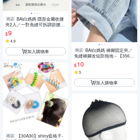
BAi白媽媽 隱形金屬收腰
商店
夾2入／一對免縫可拆調節腰頭
－【356020】
9
$
4.9
BAi白媽媽 褲腳固定夾／
商店
加入購物車
免縫褲腳改短防拖地－【35629
1】
10
$
5
加入購物車
【30A30】shiny藍格子-
商店