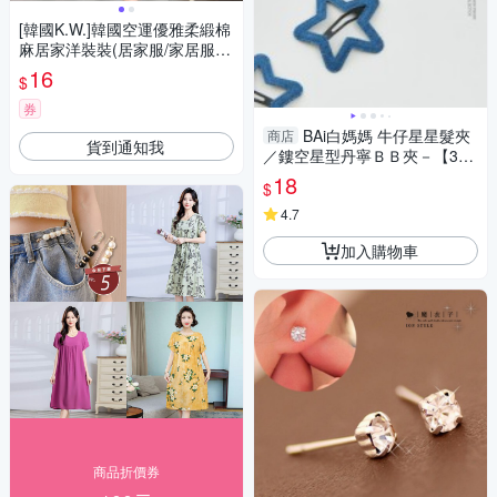
[韓國K.W.]韓國空運優雅柔緞棉
麻居家洋裝裝(居家服/家居服/
睡衣/睡裙/涼感睡衣)藍墨色
16
$
券
BAi白媽媽 牛仔星星髮夾
商店
貨到通知我
／鏤空星型丹寧ＢＢ夾－【356
032】
18
$
4.7
加入購物車
商品折價券