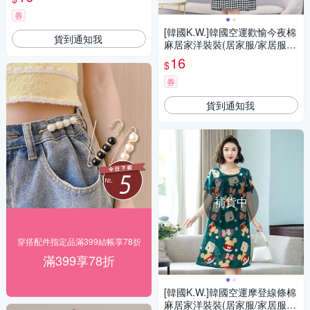
券
[韓國K.W.]韓國空運歡愉今夜棉
貨到通知我
麻居家洋裝裝(居家服/家居服/
睡衣/睡裙/涼感睡衣)千鳥格
16
$
券
貨到通知我
補貨中
穿搭配件指定品滿399結帳享78折
滿399享78折
[韓國K.W.]韓國空運摩登線條棉
麻居家洋裝裝(居家服/家居服/