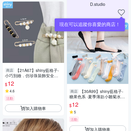
D.studio
【21A67】shiny藍格子-
商店
小巧別緻．仿珍珠裝飾安全別
針收腰扣/防走光衣服扣外套扣
12
$
4.6
【30A99】shiny藍格子-
商店
糖果色系 ‧夏季薄款小雛菊水晶
活動
玻璃絲襪短襪
12
$
加入購物車
5
活動
加入購物車