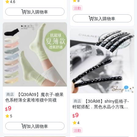
5
4.6
活動
加入購物車
加入購物車
【Q30A09】魔衣子-糖果
商店
色系輕薄全素堆堆襪中筒襪
【30A98】shiny藍格子-
商店
9
輕鬆搭配．黑色水晶小方塊造
$
型髮飾/一字髮夾
9
$
5
4
加入購物車
活動