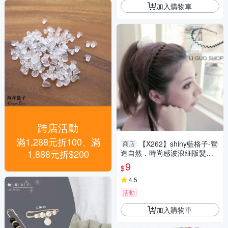
加入購物車
跨店活動
滿1,288元折100、滿
【X262】shiny藍格子-營
商店
1,888元折$200
造自然．時尚感波浪細版髮箍
髮圈
9
$
4.5
活動
加入購物車