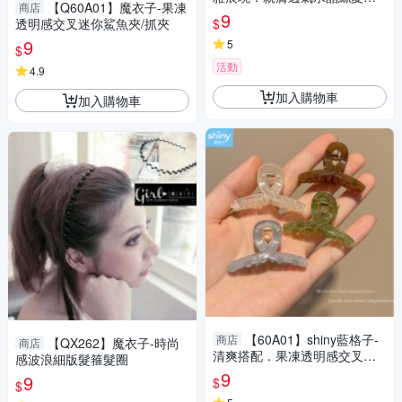
【Q60A01】魔衣子-果凍
商店
隱形短絲襪
9
$
透明感交叉迷你鯊魚夾/抓夾
9
5
$
活動
4.9
加入購物車
加入購物車
【60A01】shiny藍格子-
商店
【QX262】魔衣子-時尚
商店
清爽搭配．果凍透明感交叉迷
感波浪細版髮箍髮圈
你鯊魚夾/抓夾
9
9
$
$