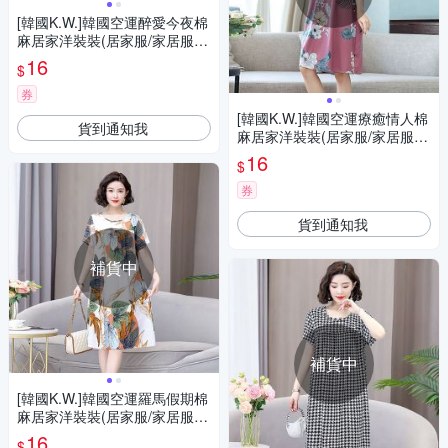
[韓國K.W.]韓國空運醉愛今夜棉
麻居家洋裝裝(居家服/家居服/
睡衣/睡裙/涼感睡衣)黃底傾國
16
$
券
[韓國K.W.]韓國空運療癒情人棉
貨到通知我
麻居家洋裝裝(居家服/家居服/
睡衣/睡裙/涼感睡衣)紫色優雅
16
$
券
貨到通知我
補貨中
補貨中
[韓國K.W.]韓國空運羅馬假期棉
麻居家洋裝裝(居家服/家居服/
睡衣/睡裙/涼感睡衣)棕色楓葉
16
$