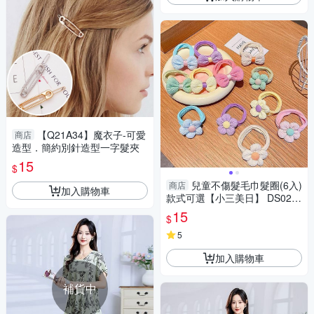
【Q21A34】魔衣子-可愛
商店
造型．簡約別針造型一字髮夾
15
$
兒童不傷髮毛巾髮圈(6入)
商店
加入購物車
款式可選【小三美日】 DS023
785 小朋友 綁頭髮 馬尾
15
$
5
加入購物車
補貨中