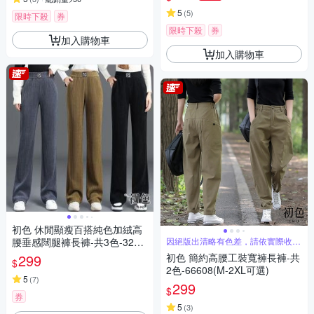
5
(
5
)
限時下殺
券
限時下殺
券
加入購物車
加入購物車
初色 休閒顯瘦百搭純色加絨高
腰垂感闊腿褲長褲-共3色-3257
因絕版出清略有色差，請依實際收到
商品為主
9(M-4XL可選)
299
初色 簡約高腰工裝寬褲長褲-共
$
2色-66608(M-2XL可選)
5
(
7
)
299
$
券
5
(
3
)