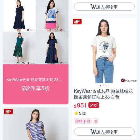
加入購物車
KeyWear奇威 靚夏穿搭企劃 28折起搶購
滿2件享5折
KeyWear奇威名品 熱氣球繡花
圖案圓領短袖上衣-白色
951
61折
$
5
(
2
)
限時下殺
券
加入購物車