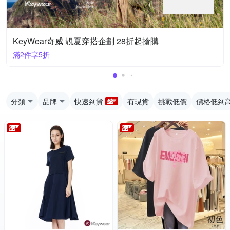
KeyWear奇威 靚夏穿搭企劃 28折起搶購
滿2件享5折
分類
品牌
快速到貨
有現貨
挑戰低價
價格低到