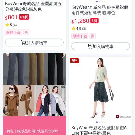
KeyWear奇威名品 金屬釦飾五
KeyWear奇威名品 純色壓褶假
分褲(共2色)-鐵灰色
兩件式短袖洋裝-咖啡色
801
61折
$
1,260
6折
$
5
(
4
)
4.9
(
3
)
限時下殺
券
限時下殺
券
加入購物車
加入購物車
KeyWear奇威名品 波點抽褶A-
初色｜絕版品出清~快速到貨$99up(二)
Line下襬中長裙-黑色