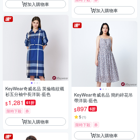
加入購物車
加入購物車
KeyWear奇威名品 英倫格紋襯
衫五分袖中長洋裝-藍色
KeyWear奇威名品 簡約碎花吊
帶洋裝-藍色
1,281
61折
$
897
6折
$
限時下殺
券
5
(
1
)
加入購物車
限時下殺
券
加入購物車