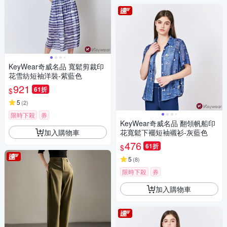
KeyWear奇威名品 寬鬆剪裁印
花雪紡短袖洋裝-紫藍色
921
61折
$
5
(
2
)
限時下殺
券
KeyWear奇威名品 翻領帆船印
加入購物車
花寬鬆下襬短袖襯衫-灰藍色
476
61折
$
5
(
8
)
限時下殺
券
加入購物車