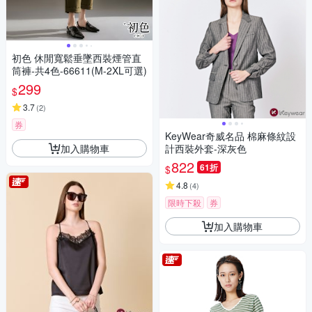
初色 休閒寬鬆垂墜西裝煙管直
筒褲-共4色-66611(M-2XL可選)
299
$
3.7
(
2
)
券
KeyWear奇威名品 棉麻條紋設
加入購物車
計西裝外套-深灰色
822
61折
$
4.8
(
4
)
限時下殺
券
加入購物車