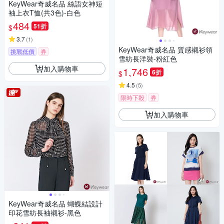
KeyWear奇威名品 絲語女神短
袖上衣T恤(共3色)-白色
484
51折
$
3.7
(
1
)
KeyWear奇威名品 質感襯衫領
挑戰低價
券
雪紡長洋裝-粉紅色
加入購物車
1,746
6折
$
4.5
(
5
)
限時下殺
券
加入購物車
KeyWear奇威名品 蝴蝶結設計
印花雪紡長袖襯衫-黑色