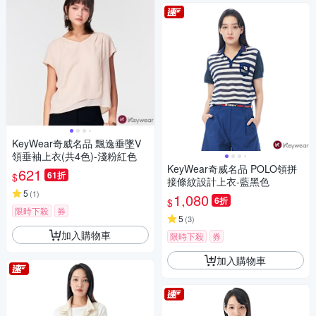
KeyWear奇威名品 飄逸垂墜V
領垂袖上衣(共4色)-淺粉紅色
KeyWear奇威名品 POLO領拼
621
61折
$
接條紋設計上衣-藍黑色
5
(
1
)
1,080
6折
$
限時下殺
券
5
(
3
)
加入購物車
限時下殺
券
加入購物車