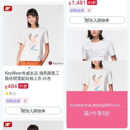
1,481
61折
$
挑戰低價
券
加入購物車
KeyWear奇威名品 飛馬圖案工
藝休閒寬鬆短袖上衣-白色
484
51折
$
5
(
1
)
挑戰低價
券
KeyWear奇威 網路熱銷限時50% off
加入購物車
滿1件享5折