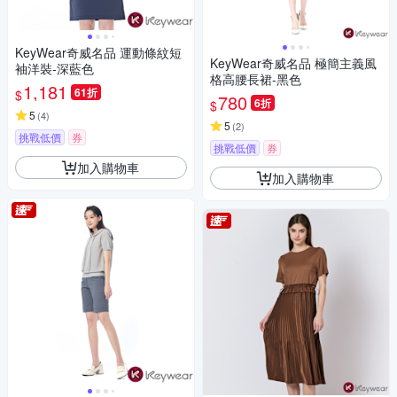
KeyWear奇威名品 運動條紋短
KeyWear奇威名品 極簡主義風
袖洋裝-深藍色
格高腰長裙-黑色
1,181
61折
$
780
6折
$
5
(
4
)
5
(
2
)
挑戰低價
券
挑戰低價
券
加入購物車
加入購物車