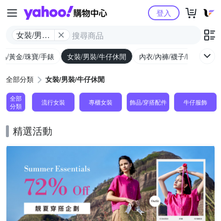
Yahoo購物中心
登入
女裝/男裝/
牛仔休閒
品/黃金/珠寶/手錶
女裝/男裝/牛仔休閒
內衣/內褲/襪子/睡衣
女
全部分類
女裝/男裝/牛仔休閒
全部
流行女裝
專櫃女裝
飾品​/​穿搭​配件
牛仔服飾
分類
精選活動