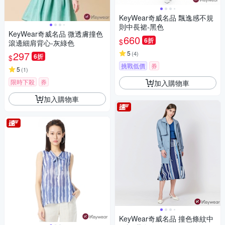
KeyWear奇威名品 飄逸感不規
則中長裙-黑色
KeyWear奇威名品 微透膚撞色
660
6折
$
滾邊細肩背心-灰綠色
297
5
(
4
)
6折
$
挑戰低價
券
5
(
1
)
限時下殺
券
加入購物車
加入購物車
KeyWear奇威名品 撞色條紋中