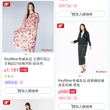
限時下殺
券
加入購物車
KeyWear奇威名品 立體印花公
主袖設計短袖洋裝-綜合色
1,181
61折
$
5
(
3
)
KeyWear奇威名品 經典條紋修
挑戰低價
券
身直筒褲-黑色
690
加入購物車
6折
$
限時下殺
券
加入購物車