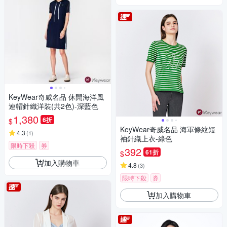
KeyWear奇威名品 休閒海洋風
連帽針織洋裝(共2色)-深藍色
1,380
6折
$
KeyWear奇威名品 海軍條紋短
4.3
(
1
)
袖針織上衣-綠色
限時下殺
券
392
61折
$
加入購物車
4.8
(
3
)
限時下殺
券
加入購物車