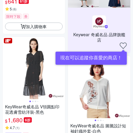
641
61折
$
5
(
6
)
限時下殺
券
加入購物車
Keywear 奇威名品 品牌旗艦
店
現在可以追蹤你喜愛的商店！
KeyWear奇威名品 V領圓點印
花透膚雪紡洋裝-黑色
1,680
6折
$
KeyWear奇威名品 圖騰設計短
4.7
(
1
)
袖針織外套-白色