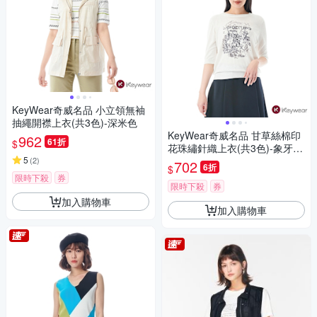
KeyWear奇威名品 小立領無袖
抽繩開襟上衣(共3色)-深米色
KeyWear奇威名品 甘草絲棉印
962
61折
$
花珠繡針織上衣(共3色)-象牙白
5
色
(
2
)
702
6折
$
限時下殺
券
限時下殺
券
加入購物車
加入購物車