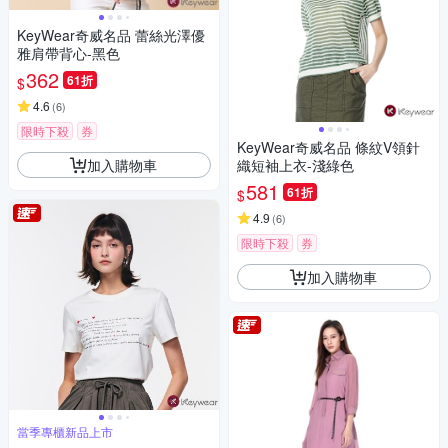
KeyWear奇威名品 蕾絲光澤優
雅肩帶背心-黑色
362
61折
$
4.6
(
6
)
限時下殺
券
KeyWear奇威名品 條紋V領針
加入購物車
織短袖上衣-淺綠色
581
61折
$
4.9
(
6
)
限時下殺
券
加入購物車
當季專櫃新品上市