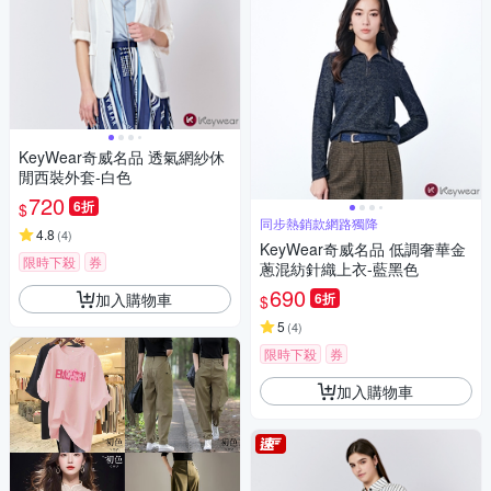
KeyWear奇威名品 透氣網紗休
閒西裝外套-白色
720
6折
$
同步熱銷款網路獨降
4.8
(
4
)
KeyWear奇威名品 低調奢華金
限時下殺
券
蔥混紡針織上衣-藍黑色
690
加入購物車
6折
$
5
(
4
)
限時下殺
券
加入購物車