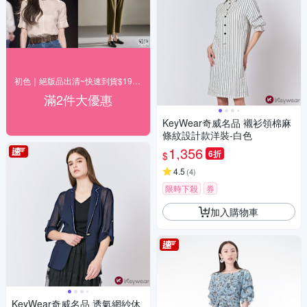
初色｜絕版品出清~快速到貨$199up(一)
滿2件大優惠
KeyWear奇威名品 襯衫領棉麻
條紋設計款洋裝-白色
1,356
6折
$
4.5
(
4
)
限時下殺
券
加入購物車
KeyWear奇威名品 透氣網紗休