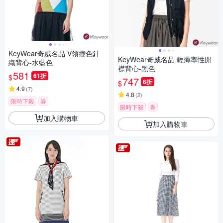
KeyWear奇威名品 V領撞色針
KeyWear奇威名品 輕薄率性開
織背心-水藍色
襟背心-黑色
581
61折
$
747
6折
$
4.9
(
7
)
4.8
(
2
)
限時下殺
券
限時下殺
券
加入購物車
加入購物車