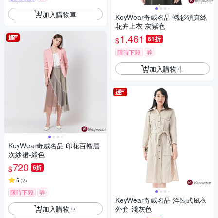
加入購物車
KeyWear奇威名品 襯衫領真絲
花卉上衣-灰紫色
1,461
61折
$
限時下殺
券
加入購物車
KeyWear奇威名品 印花百褶層
次紗裙-綠色
720
6折
$
5
(
2
)
限時下殺
券
KeyWear奇威名品 洋裝式風衣
加入購物車
外套-淺灰色