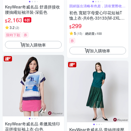
因絕版出清略有色差，請依實際收到
KeyWear奇威名品 舒適拼接收
商品為主
腰抽繩短袖洋裝-深藍色
初色 寬鬆字母愛心印花短袖T
恤上衣-共6色-33133(M-2XL可
2,163
6折
$
選)
299
$
3.2
(
2
)
5
(
15
)
總銷量>100
限時下殺
券
券
加入購物車
加入購物車
KeyWear奇威名品 希臘風情印
花拼接短袖上衣-白色
KeyWear奇威名品 蕾絲拼接壓