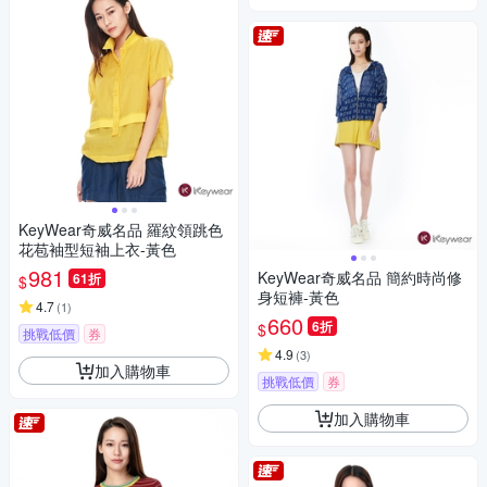
KeyWear奇威名品 羅紋領跳色
花苞袖型短袖上衣-黃色
981
KeyWear奇威名品 簡約時尚修
61折
$
身短褲-黃色
4.7
(
1
)
660
6折
$
挑戰低價
券
4.9
(
3
)
加入購物車
挑戰低價
券
加入購物車