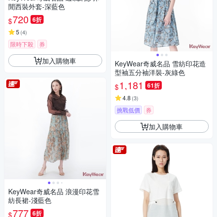
閒西裝外套-深藍色
720
6折
$
5
(
4
)
限時下殺
券
加入購物車
KeyWear奇威名品 雪紡印花造
型袖五分袖洋裝-灰綠色
1,181
61折
$
4.8
(
3
)
挑戰低價
券
加入購物車
KeyWear奇威名品 浪漫印花雪
紡長裙-淺藍色
777
6折
$