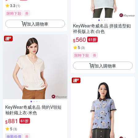
3.3
(
1
)
限時下殺
券
加入購物車
KeyWear奇威名品 拼接造型釦
袢長版上衣-白色
560
61折
$
5
(
3
)
限時下殺
券
加入購物車
KeyWear奇威名品 簡約V領短
袖針織上衣-米色
881
61折
$
5
(
3
)
挑戰低價
券