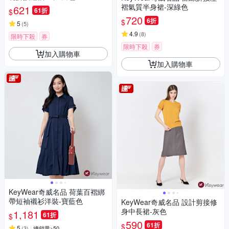
褶氣質半身裙-深綠色
621
61折
$
720
6折
$
5
(
5
)
4.9
(
8
)
限時下殺
券
限時下殺
券
加入購物車
加入購物車
KeyWear奇威名品 荷葉百褶綁
帶短袖襯衫洋裝-寶藍色
KeyWear奇威名品 設計剪接修
身中長裙-灰色
1,181
61折
$
590
61折
$
5
(
3
)
總銷量>50