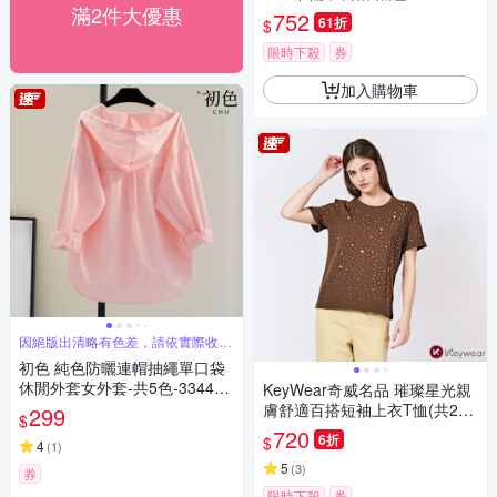
滿2件大優惠
752
61折
$
限時下殺
券
加入購物車
因絕版出清略有色差，請依實際收到
商品為主
初色 純色防曬連帽抽繩單口袋
休閒外套女外套-共5色-33445
KeyWear奇威名品 璀璨星光親
(M-2XL可選)
膚舒適百搭短袖上衣T恤(共2
299
$
色)-咖啡色
720
6折
$
4
(
1
)
5
(
3
)
券
限時下殺
券