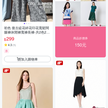
初色 復古緹花碎花印花寬鬆闊
腿褲休閒褲寬褲長褲-共2色2款-
12318(M-2XL可選)
299
商品折價券
$
150元
4.3
(
1
)
券
加入購物車