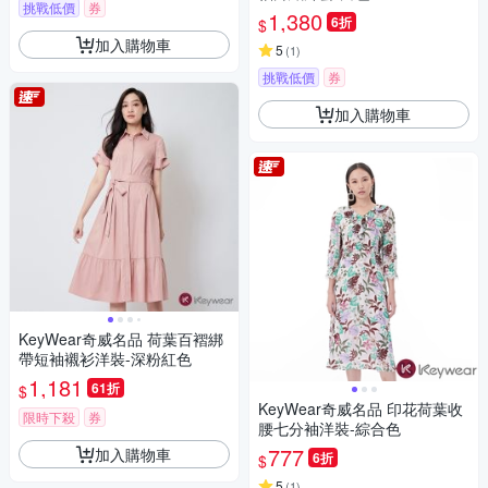
挑戰低價
券
1,380
6折
$
加入購物車
5
(
1
)
挑戰低價
券
加入購物車
KeyWear奇威名品 荷葉百褶綁
帶短袖襯衫洋裝-深粉紅色
1,181
61折
$
KeyWear奇威名品 印花荷葉收
限時下殺
券
腰七分袖洋裝-綜合色
777
加入購物車
6折
$
5
(
1
)