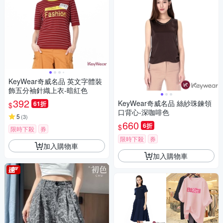
KeyWear奇威名品 英文字體裝
飾五分袖針織上衣-暗紅色
392
KeyWear奇威名品 絲紗珠鍊領
61折
$
口背心-深咖啡色
5
(
3
)
660
6折
$
限時下殺
券
限時下殺
券
加入購物車
加入購物車