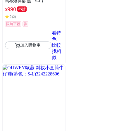
馬布短褲裙(黑；S-L)
990
85折
$
5
(
2
)
限時下殺
券
看特
色
比較
加入購物車
找相
似