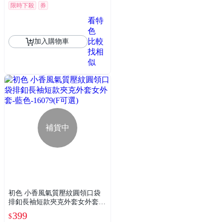
限時下殺
券
看特
色
比較
加入購物車
找相
似
補貨中
初色 小香風氣質壓紋圓領口袋
排釦長袖短款夾克外套女外套-
藍色-16079(F可選)
399
$