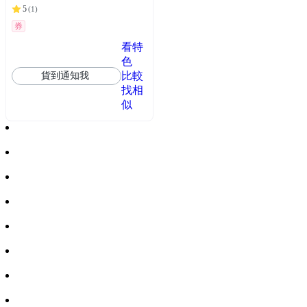
5
(
1
)
券
看特
色
比較
貨到通知我
找相
似