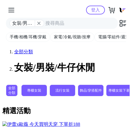
Yahoo購物中心
登入
女裝/男裝/
牛仔休閒
手機/相機/耳機/穿戴
家電/冷氣/視聽/按摩
電腦/零組件/週邊/
全部分類
女裝/男裝/牛仔休閒
全部
專櫃女裝
流行女裝
飾品​/​穿搭​配件
專櫃女裝下著
分類
精選活動