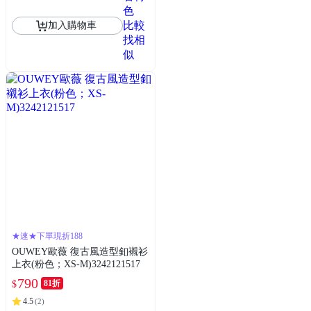
色
比較
加入購物車
找相
似
★速★下單現折188
OUWEY歐薇 復古風造型釦襯衫
上衣(粉色；XS-M)3242121517
790
81折
$
4.5
(
2
)