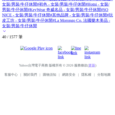
女裝/男裝/牛仔休閒
#初色 - 女裝/男裝/牛仔休閒
#Hotni - 女裝/
男裝/牛仔休閒
#KeyWear 奇威名品 - 女裝/男裝/牛仔休閒
#SO
NICE - 女裝/男裝/牛仔休閒
#其他品牌 - 女裝/男裝/牛仔休閒
#玩
皮工坊 - 女裝/男裝/牛仔休閒
#La Morongo Co. 法國樂木美品 -
女裝/男裝/牛仔休閒
40 / 1577 筆
Yahoo台灣電子商務 版權所有 © 2026 服務條款(
更新
)
客服中心
|
關於我們
|
購物須知
|
網路安全
|
隱私權
|
分類地圖