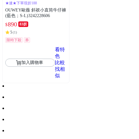
★速★下單現折188
OUWEY歐薇 斜衩小直筒牛仔褲
(藍色；S-L)3242228606
890
83折
$
5
(
1
)
限時下殺
券
看特
色
比較
加入購物車
找相
似