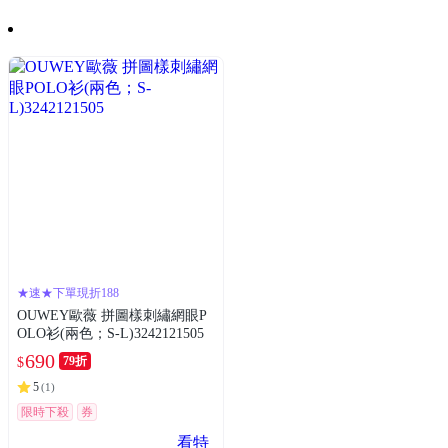
★速★下單現折188
OUWEY歐薇 拼圖樣刺繡網眼P
OLO衫(兩色；S-L)3242121505
690
79折
$
5
(
1
)
限時下殺
券
看特