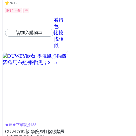
5
(
1
)
限時下殺
券
看特
色
比較
加入購物車
找相
似
★速★下單現折188
OUWEY歐薇 學院風打摺縲縈羅