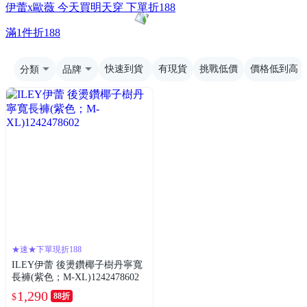
伊蕾x歐薇 今天買明天穿 下單折188
滿1件折188
分類
品牌
快速到貨
有現貨
挑戰低價
價格低到高
★速★下單現折188
ILEY伊蕾 後燙鑽椰子樹丹寧寬
長褲(紫色；M-XL)1242478602
1,290
88折
$