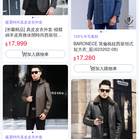
嚴選時尚真皮皮衣外套
[米蘭精品] 真皮皮衣外套-植鞣
綿羊皮商務休閒時尚西裝領男
100%羊毛素材
外套黑色74ja38
17,999
BARONECE 英倫格紋西裝領式
$
短大衣_藍(623202-08)
加入購物車
17,280
$
加入購物車
嚴選時尚真皮皮衣外套