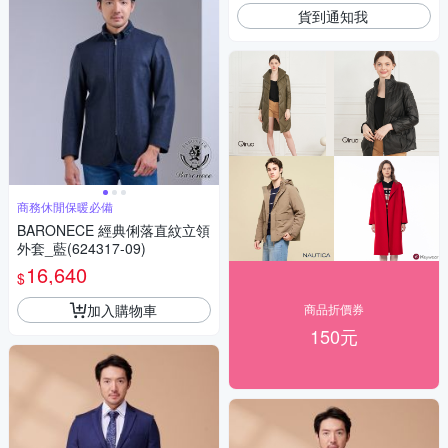
貨到通知我
商務休閒保暖必備
BARONECE 經典俐落直紋立領
外套_藍(624317-09)
16,640
$
加入購物車
商品折價券
150元