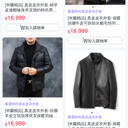
[米蘭精品] 真皮皮衣外套-綿羊
皮連帽修身夾克簡約時尚男外
嚴選時尚真皮皮衣外套
套2色74ja12
16,999
[米蘭精品] 真皮皮衣外套-保暖
$
頭層牛皮可拆卸水貂毛領羽絨
加入購物車
內裏短款夾克男外套74ja58
16,999
$
加入購物車
嚴選時尚真皮皮衣外套
[米蘭精品] 真皮皮衣外套-頭層
羊皮立領加厚夾克保暖羽絨男
嚴選時尚真皮皮衣外套
外套74ja55
16,999
[米蘭精品] 真皮皮衣外套-保暖
$