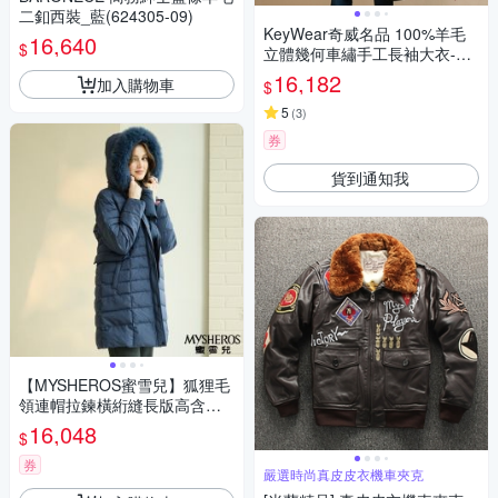
二釦西裝_藍(624305-09)
KeyWear奇威名品 100%羊毛
16,640
$
立體幾何車繡手工長袖大衣-黑
色
16,182
加入購物車
$
5
(
3
)
券
貨到通知我
【MYSHEROS蜜雪兒】狐狸毛
領連帽拉鍊橫絎縫長版高含羽
絨外套-丈青
16,048
$
券
嚴選時尚真皮皮衣機車夾克