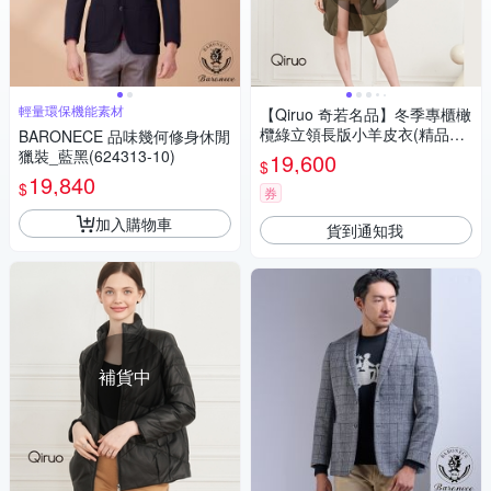
輕量環保機能素材
【Qiruo 奇若名品】冬季專櫃橄
欖綠立領長版小羊皮衣(精品時
BARONECE 品味幾何修身休閒
尚橄欖綠小羊皮衣大衣型2867
獵裝_藍黑(624313-10)
19,600
$
E)
19,840
$
券
加入購物車
貨到通知我
補貨中