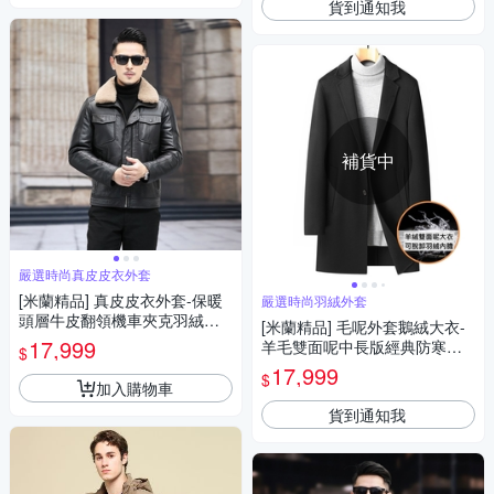
貨到通知我
補貨中
嚴選時尚真皮皮衣外套
[米蘭精品] 真皮皮衣外套-保暖
嚴選時尚羽絨外套
頭層牛皮翻領機車夾克羽絨加
[米蘭精品] 毛呢外套鵝絨大衣-
厚男外套74ja73
17,999
羊毛雙面呢中長版經典防寒保
$
暖男外套74df55
17,999
$
加入購物車
貨到通知我