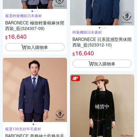
嚴選輕量機能日本素材
BARONECE 極致輕量棉麻休閒
西裝_藍(524307-09)
輕量機能日本素材
16,640
$
BARONECE 日系質感型男休閒
西裝_藍(523312-10)
加入購物車
16,640
$
加入購物車
補貨中
嚴選130支紗羊毛素材
BARONECE 商務紳士藍條羊毛