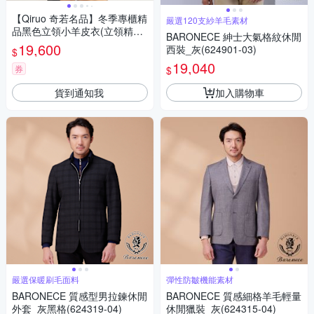
【Qiruo 奇若名品】冬季專櫃精
嚴選120支紗羊毛素材
品黑色立領小羊皮衣(立領精品
BARONECE 紳士大氣格紋休閒
時尚 黑色小羊皮衣9068E)
19,600
西裝_灰(624901-03)
$
19,040
券
$
貨到通知我
加入購物車
嚴選保暖刷毛面料
彈性防皺機能素材
BARONECE 質感型男拉鍊休閒
BARONECE 質感細格羊毛輕量
外套_灰黑格(624319-04)
休閒獵裝_灰(624315-04)