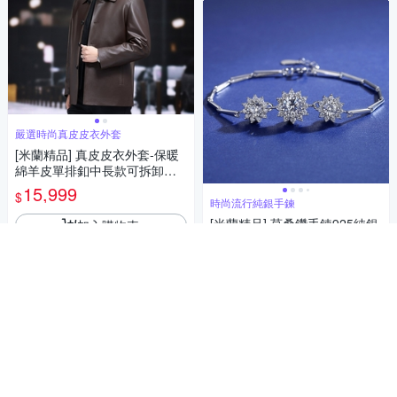
嚴選時尚真皮皮衣外套
[米蘭精品] 真皮皮衣外套-保暖
綿羊皮單排釦中長款可拆卸羽
絨內裏氣質男外套2色74ja82
15,999
$
時尚流行純銀手鍊
[米蘭精品] 莫桑鑽手鍊925純銀
加入購物車
耳環三件套-1ct八心八箭太陽花
戒指聖誕節情人節生日禮物女
15,999
$
飾品73yk55
加入購物車