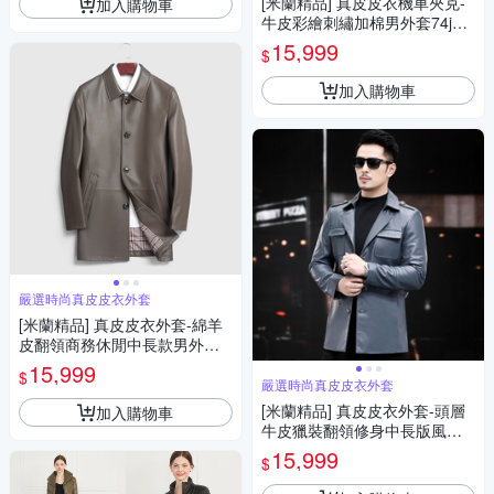
[米蘭精品] 真皮皮衣機車夾克-
加入購物車
牛皮彩繪刺繡加棉男外套74jo1
2
15,999
$
加入購物車
嚴選時尚真皮皮衣外套
[米蘭精品] 真皮皮衣外套-綿羊
皮翻領商務休閒中長款男外套2
色74ja21
15,999
$
嚴選時尚真皮皮衣外套
[米蘭精品] 真皮皮衣外套-頭層
加入購物車
牛皮獵裝翻領修身中長版風衣
夾克男外套藍色74ja57
15,999
$