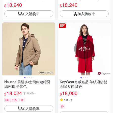
18,240
18,240
$
$
加入購物車
加入購物車
補貨中
Nautica 男裝 紳士簡約連帽羽
KeyWear奇威名品 羊絨混紡雙
絨外套-卡其色
面呢大衣-紅色
18,024
18,000
$18,904
$
$
4.5
限時下殺
券
(
2
)
券
加入購物車