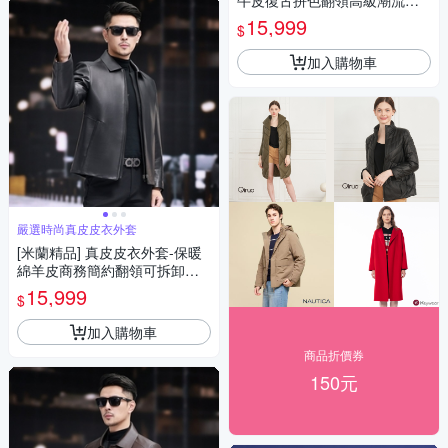
牛皮復古拼色翻領高級潮流男
外套咖啡色74ja61
15,999
$
加入購物車
嚴選時尚真皮皮衣外套
[米蘭精品] 真皮皮衣外套-保暖
綿羊皮商務簡約翻領可拆卸羽
絨內裏男外套2色74ja80
15,999
$
加入購物車
商品折價券
150元