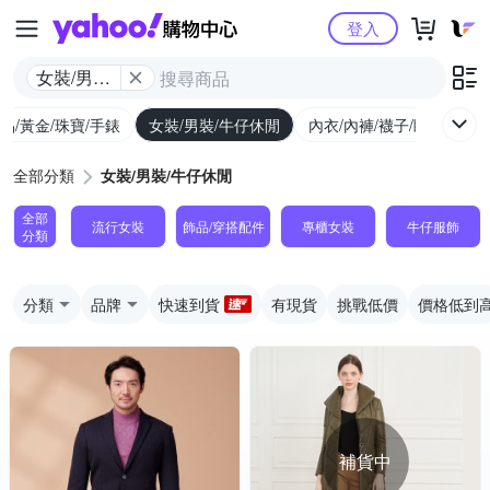
Yahoo購物中心
登入
女裝/男裝/
牛仔休閒
品/黃金/珠寶/手錶
女裝/男裝/牛仔休閒
內衣/內褲/襪子/睡衣
女
全部分類
女裝/男裝/牛仔休閒
全部
流行女裝
飾品​/​穿搭​配件
專櫃女裝
牛仔服飾
分類
分類
品牌
快速到貨
有現貨
挑戰低價
價格低到
補貨中