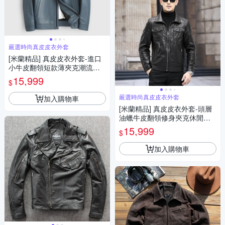
嚴選時尚真皮皮衣外套
[米蘭精品] 真皮皮衣外套-進口
小牛皮翻領短款薄夾克潮流男
外套2色74ja50
15,999
$
嚴選時尚真皮皮衣外套
加入購物車
[米蘭精品] 真皮皮衣外套-頭層
油蠟牛皮翻領修身夾克休閒男
外套黑色74ja14
15,999
$
加入購物車