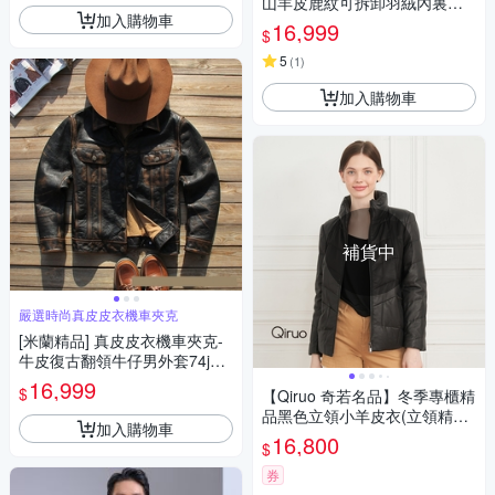
山羊皮鹿紋可拆卸羽絨內裏短
加入購物車
版男外套74ja86
16,999
$
5
(
1
)
加入購物車
補貨中
嚴選時尚真皮皮衣機車夾克
[米蘭精品] 真皮皮衣機車夾克-
牛皮復古翻領牛仔男外套74jo2
1
16,999
$
【Qiruo 奇若名品】冬季專櫃精
品黑色立領小羊皮衣(立領精品
加入購物車
時尚 黑色小羊皮衣1906E)
16,800
$
券