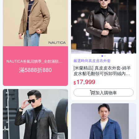
嚴選時尚真皮皮衣外套
NAUTICA爸氣回饋季_全館滿額最高折880
[米蘭精品] 真皮皮衣外套-綿羊
滿5888折880
皮水貂毛翻領可拆卸羽絨內裏
保暖秋冬男外套2色74ja84
17,999
$
加入購物車