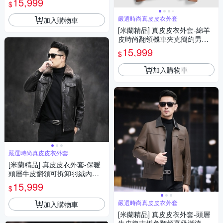
15,999
$
嚴選時尚真皮皮衣外套
加入購物車
[米蘭精品] 真皮皮衣外套-綿羊
皮時尚翻領機車夾克簡約男外
套2色74ja43
15,999
$
加入購物車
嚴選時尚真皮皮衣外套
[米蘭精品] 真皮皮衣外套-保暖
頭層牛皮翻領可拆卸羽絨內裏
機車夾克男外套74ja4
15,999
$
嚴選時尚真皮皮衣外套
加入購物車
[米蘭精品] 真皮皮衣外套-頭層