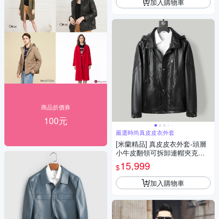
加入購物車
商品折價券
100元
嚴選時尚真皮皮衣外套
[米蘭精品] 真皮皮衣外套-頭層
小牛皮翻領可拆卸連帽夾克休
閒男外套黑色74ja49
15,999
$
加入購物車