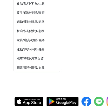
食品/飲料/零食/生鮮
養生/保健/美體/醫療
婦幼/童鞋/玩具/樂器
餐廚/杯瓶/淨水/寵物
家具/寢具/收納/修繕
運動/戶外/休閒/健身
機車/導航/汽車百貨
圖書/票券/影音/文具