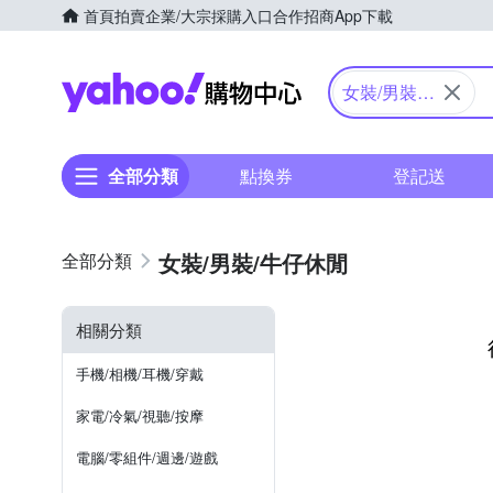
首頁
拍賣
企業/大宗採購入口
合作招商
App下載
Yahoo購物中心
女裝/男裝/
牛仔休閒
全部分類
點換券
登記送
女裝/男裝/牛仔休閒
相關分類
手機/相機/耳機/穿戴
家電/冷氣/視聽/按摩
電腦/零組件/週邊/遊戲