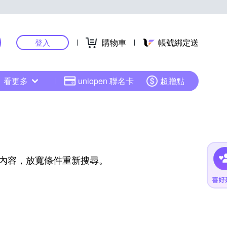
購物車
帳號綁定送
登入
看更多
uniopen 聯名卡
超贈點
內容，放寬條件重新搜尋。