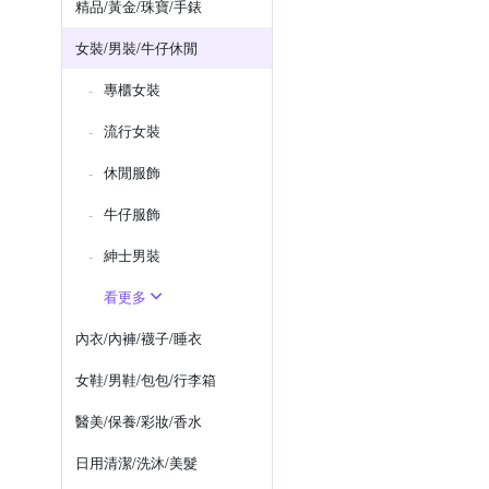
精品/黃金/珠寶/手錶
女裝/男裝/牛仔休閒
專櫃女裝
流行女裝
休閒服飾
牛仔服飾
紳士​男裝
看更多
內衣/內褲/襪子/睡衣
女鞋/男鞋/包包/行李箱
醫美/保養/彩妝/香水
日用清潔/洗沐/美髮