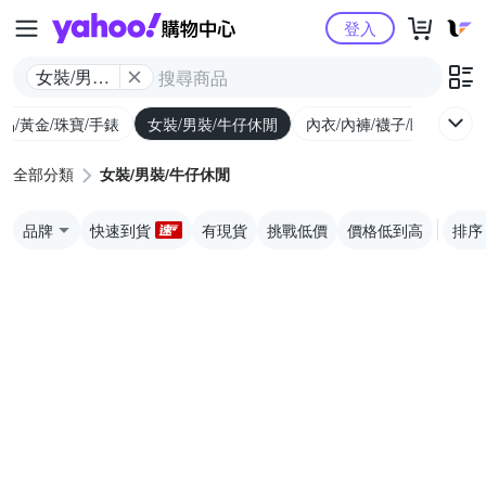
Yahoo購物中心
登入
女裝/男裝/
牛仔休閒
品/黃金/珠寶/手錶
女裝/男裝/牛仔休閒
內衣/內褲/襪子/睡衣
女
全部分類
女裝/男裝/牛仔休閒
品牌
快速到貨
有現貨
挑戰低價
價格低到高
排序