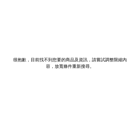
很抱歉，目前找不到您要的商品及資訊，請嘗試調整限縮內
容，放寬條件重新搜尋。