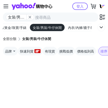
Yahoo購物中心
登入
女裝/男裝/
牛仔休閒
品/黃金/珠寶/手錶
女裝/男裝/牛仔休閒
內衣/內褲/襪子/睡衣
女
全部分類
女裝/男裝/牛仔休閒
品牌
快速到貨
有現貨
挑戰低價
價格低到高
排序