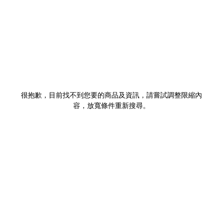
很抱歉，目前找不到您要的商品及資訊，請嘗試調整限縮內
容，放寬條件重新搜尋。