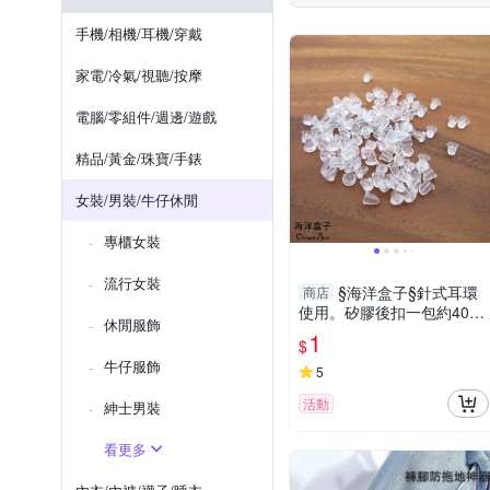
OUWEY 歐薇
OB 嚴選
刷毛外套
裙套裝
漁
手機/相機/耳機/穿戴
RINKA 梨卡
SUNS
家電/冷氣/視聽/按摩
巴黎精品
電腦/零組件/週邊/遊戲
精品/黃金/珠寶/手錶
女裝/男裝/牛仔休閒
專櫃女裝
流行女裝
§海洋盒子§針式耳環
商店
使用。矽膠後扣一包約40-6
休閒服飾
0對.每帳號限購兩組
1
$
牛仔服飾
5
活動
紳士​男裝
看更多