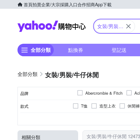
首頁
拍賣
企業/大宗採購入口
合作招商
App下載
Yahoo購物中心
女裝/男裝/
牛仔休閒
全部分類
點換券
登記送
女裝/男裝/牛仔休閒
Abercrombie & Fitch
Ac
品牌
Champion
CUMAR
T恤
造型上衣
休閒褲
款式
品牌名稱
GIORDANO 佐丹奴
GA
大衣
毛衣
夾克/飛行
素色
正常版型
洋裝
人造纖維
印花
墜飾
一般版型
棉
拼接
穿式/針式
牛仔
XXS
XS
S
M
尺寸
顏色
風格元素
版型
類型
主材質
Kinloch Anderson 金安德森
鋪棉外套
罩衫
褲裙
34腰
動物紋
靴型褲/喇叭褲
光學/平光眼鏡
29腰
迷彩
前短後長
胸針
28腰
流蘇
Majalica
MASTINA
女裝/男裝/牛仔休閒 1247
相關分類
靴型褲/喇叭褲
領帶
40腰
39腰
42腰以上