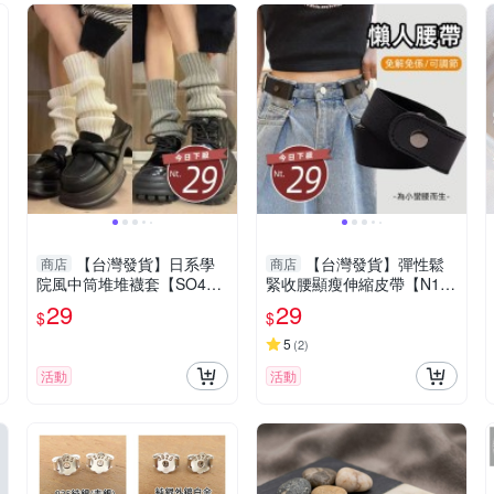
【台灣發貨】日系學
【台灣發貨】彈性鬆
商店
商店
院風中筒堆堆襪套【SO4
緊收腰顯瘦伸縮皮帶【N14
0】
0】
29
29
$
$
5
(
2
)
活動
活動