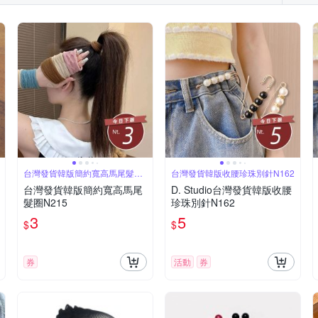
pierre cardin 皮爾卡登
per-pcs 派彼仕
Qiruo 奇若名品
夫帽
成套西裝
細肩帶
YVONNE 以旺傢飾
初色
米蘭精品
其他品牌
創翊韓
台灣發貨韓版簡約寬高馬尾髮圈
台灣發貨韓版收腰珍珠別針N162
N215
台灣發貨韓版簡約寬高馬尾
D. Studio台灣發貨韓版收腰
髮圈N215
珍珠別針N162
3
5
$
$
券
活動
券