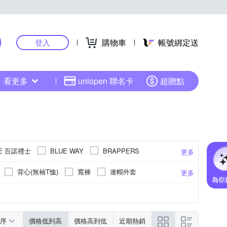
購物車
帳號綁定送
登入
看更多
uniopen 聯名卡
超贈點
CE 百諾禮士
BLUE WAY
BRAPPERS
更多
ETBOITE 箱子
earth music & ecology
背心(無袖T恤)
寬褲
連帽外套
更多
ytale 伊飾童話
JEEP
褲
背心外套
方框
西裝褲
環/手鐲
造皮革
2腰以下
窄管
雪紡
寬鬆版
頸鍊
30腰
荷葉
長鍊(22吋以上)
男友褲/錐形褲
點點
32腰
水洗刷色
31腰
GORE-TEX
F
更多
更多
更多
更多
LUNG.L 林佳樺
EVIS
MOCO
防曬外套
西裝外套
風衣
圓框
盒/飾品架
26腰
27腰
35腰
37腰
EGA 麥雪爾
MoonDy
NAUTICA
序
價格低到高
價格高到低
近期熱銷
帽
內搭褲
領結
圍巾