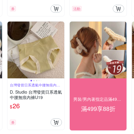
券
活動
台灣發貨日系透氣中腰無痕內褲
U19
D. Studio 台灣發貨日系透氣
中腰無痕內褲U19
男裝/男內著指定品滿499結帳享88折
26
$
滿499享88折
券