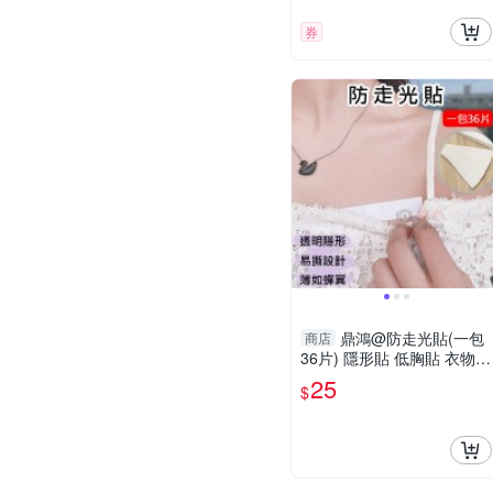
券
鼎鴻@防走光貼(一包
商店
36片) 隱形貼 低胸貼 衣物貼
深V 平口 肩帶 防滑 雙面膠
25
$
帶