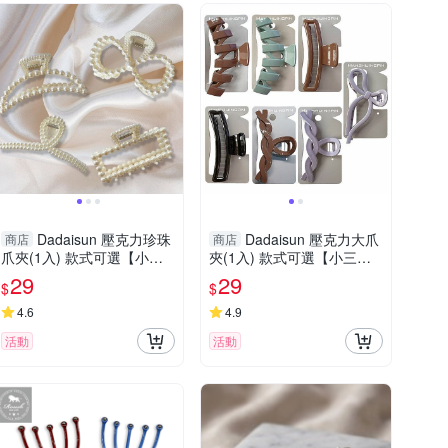
Dadaisun 壓克力珍珠
Dadaisun 壓克力大爪
商店
商店
爪夾(1入) 款式可選【小三
夾(1入) 款式可選【小三美
美日】 DS016890
日】 DS016898
29
29
$
$
4.6
4.9
活動
活動