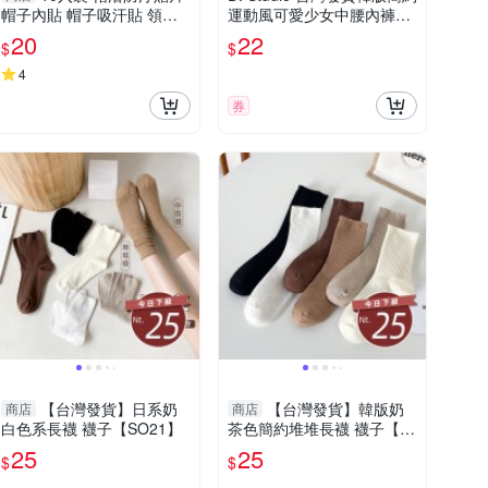
帽子內貼 帽子吸汗貼 領口
運動風可愛少女中腰內褲U1
防污 衣領 吸汗貼片
4
20
22
$
$
4
券
【台灣發貨】日系奶
【台灣發貨】韓版奶
商店
商店
白色系長襪 襪子【SO21】
茶色簡約堆堆長襪 襪子【S
O21】
25
25
$
$