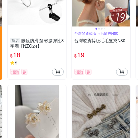
台灣發貨韓版毛毛髮夾N80
眼鏡防滑圈 矽膠彈性8
台灣發貨韓版毛毛髮夾N80
商店
字圈【NZG24】
18
19
$
$
5
活動
券
活動
券