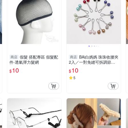
假髮 搭配專區 假髮配
BAi白媽媽 珠珠收腰夾
商店
商店
件-透氣彈力髮網
2入／一對免縫可拆調節腰
頭－【356190】
10
10
$
$
5