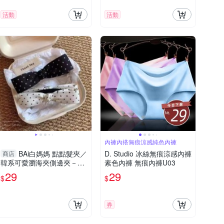
活動
活動
內褲內搭無痕涼感純色內褲
BAi白媽媽 點點髮夾／
D. Studio 冰絲無痕涼感內褲
商店
韓系可愛瀏海夾側邊夾－
素色內褲 無痕內褲U03
【366023】
29
29
$
$
券