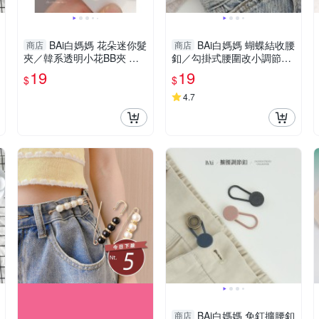
BAi白媽媽 花朵迷你髮
BAi白媽媽 蝴蝶結收腰
商店
商店
夾／韓系透明小花BB夾 瀏
釦／勾掛式腰圍改小調節扣
海夾側夾甜美髮飾－【3660
－【346243】
19
19
$
$
35】
4.7
BAi白媽媽 免釘擴腰釦
商店