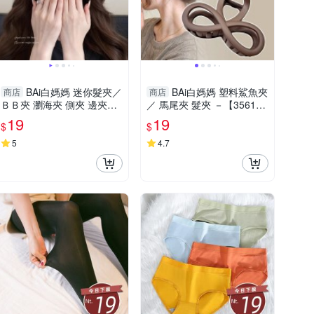
BAi白媽媽 迷你髮夾／
BAi白媽媽 塑料鯊魚夾
商店
商店
ＢＢ夾 瀏海夾 側夾 邊夾－
／ 馬尾夾 髮夾 －【35615
【356226】
9】
19
19
$
$
5
4.7