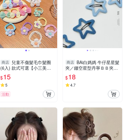
兒童不傷髮毛巾髮圈
BAi白媽媽 牛仔星星髮
商店
商店
(6入) 款式可選【小三美
夾／鏤空星型丹寧ＢＢ夾－
日】 DS023785 小朋友 綁
【356032】
15
18
$
$
頭髮 馬尾
5
4.7
活動