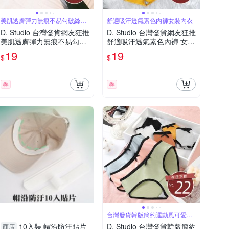
美肌透膚彈力無痕不易勾破絲襪
舒適吸汗透氣素色內褲女裝內衣
美腿修飾
D. Studio 台灣發貨網友狂推
D. Studio 台灣發貨網友狂推
美肌透膚彈力無痕不易勾破
舒適吸汗透氣素色內褲 女裝
絲襪 美腿修飾 透膚絲襪 膚
內衣 內褲U06
19
19
$
$
色絲襪 黑色絲襪 耐勾絲
券
券
台灣發貨韓版簡約運動風可愛少
女中腰內褲U
10入裝 帽沿防汙貼片
D. Studio 台灣發貨韓版簡約
商店