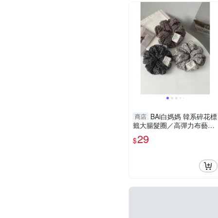
BAi白媽媽 韓系碎花標
商店
籤大腸髮圈／高彈力布藝髮
束－【366048】
29
$