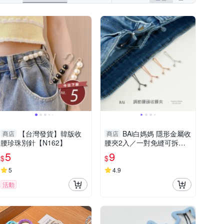
ROBERTA 諾貝達
Roots
Roush
都
專注內搭
拉福
設計所在
【台灣發貨】韓版收
BAi白媽媽 隱形金屬收
商店
商店
腰珍珠別針【N162】
腰夾2入／一對免縫可拆調
節腰頭－【356020】
5
9
$
$
5
4.9
活動