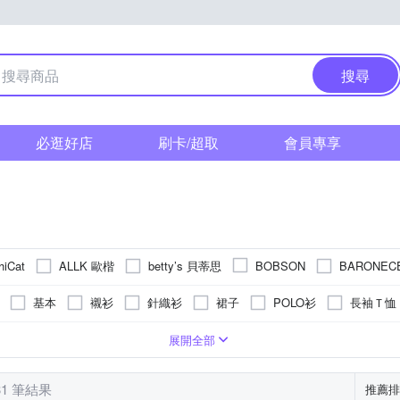
搜尋
必逛好店
刷卡/超取
會員專享
ALLK 歐楷
betty’s 貝蒂思
BARONE
hiCat
BOBSON
Emilio Valentino 范倫鐵諾
Dailo
Dreamming
EDWIN
基本
襯衫
針織衫
裙子
POLO衫
長袖Ｔ恤
HERA 赫拉
ILEY 伊蕾
iSFair
P
GIUMKA
Heha
外套
羽絨外套
針織外套
褲套裝
帽T
男友褲/錐形
長版
條紋
動物毛料
中鍊(18吋)
寬版over size
刺繡
麻
文字
手鍊
麻|絲
直筒
格紋
太陽眼鏡/墨鏡
絲
短版
圖騰/塗鴉
棉質
寬版
鎖骨鍊(16吋)
真皮皮革
蕾絲
合身窄版
連帽
手
人
2
L
XL
2XL
3XL
4XL
5XL
Free
展開全部
KeyWear 奇威名品
LANNI 藍尼
K.W.
La belleza
L
腰帶/皮帶 2~5cm(中款)
髮圈/髮束
小可愛
髮夾
禮服
36腰
貓鬚抓痕
極緊身
串珠/手環扣
33腰
偏大(寬鬆)
刷破破壞
23腰
夾式
其他風格
腳鍊
24腰
耳骨夾
38腰
珠寶盒/飾品
25腰
Freesize
MEDUSA 曼度莎
MYSHEROS 蜜雪兒
MYV
MOSS CLUB
31 筆結果
推薦排
縮口褲
牛仔外套
假髮
工作褲
皮衣
棒球帽 / 鴨舌
41腰
6XL以上
LL