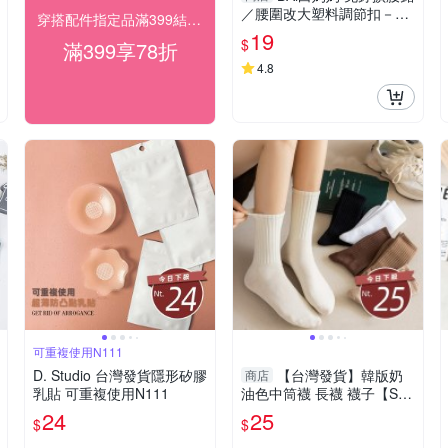
／腰圍改大塑料調節扣－
穿搭配件指定品滿399結帳享78折
【346244】
19
$
滿399享78折
4.8
可重複使用N111
D. Studio 台灣發貨隱形矽膠
【台灣發貨】韓版奶
商店
乳貼 可重複使用N111
油色中筒襪 長襪 襪子【SO
21】
24
25
$
$