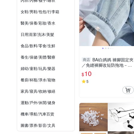
內衣/內褲/襪子/睡衣
女鞋/男鞋/包包/行李箱
醫美/保養/彩妝/香水
日用清潔/洗沐/美髮
食品/飲料/零食/生鮮
養生/保健/美體/醫療
BAi白媽媽 褲腳固定夾
商店
／免縫褲腳改短防拖地－
婦幼/童鞋/玩具/樂器
【356291】
10
$
餐廚/杯瓶/淨水/寵物
5
家具/寢具/收納/修繕
運動/戶外/休閒/健身
機車/導航/汽車百貨
圖書/票券/影音/文具