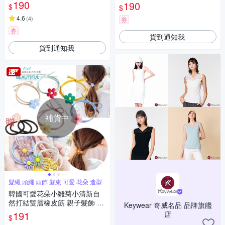
190
190
$
$
4.6
(
4
)
券
券
貨到通知我
貨到通知我
補貨中
髮繩 頭繩 頭飾 髮束 可愛 花朵 造型
韓國可愛花朵小雛菊小清新自
然打結雙層橡皮筋 親子髮飾 超
Keywear 奇威名品 品牌旗艦
值6入+贈黑色髮圈5入Kiret
191
店
$