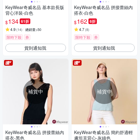
KeyWear奇威名品 基本款長版
KeyWear奇威名品 拼接蕾絲內
背心洋裝-白色
搭衣-白色
134
162
61折
6折
$
$
4.9
4.7
(
14
)
總銷量>50
(
8
)
限時下殺
券
限時下殺
券
貨到通知我
貨到通知我
補貨中
補貨中
KeyWear奇威名品 拼接蕾絲內
KeyWear奇威名品 簡約舒適輕
搭衣-黑色
膚坦克背心-灰綠色