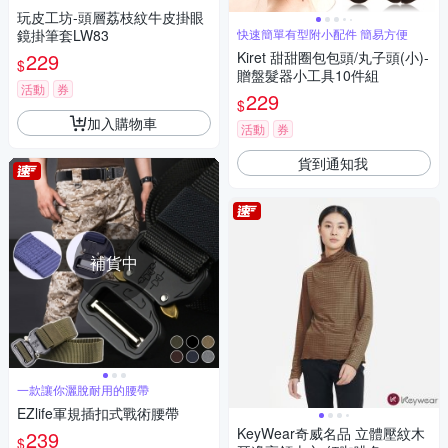
玩皮工坊-頭層荔枝紋牛皮掛眼
鏡掛筆套LW83
快速簡單有型附小配件 簡易方便
229
Kiret 甜甜圈包包頭/丸子頭(小)-
$
贈盤髮器小工具10件組
活動
券
229
$
加入購物車
活動
券
貨到通知我
補貨中
一款讓你灑脫耐用的腰帶
EZlife軍規插扣式戰術腰帶
KeyWear奇威名品 立體壓紋木
239
$