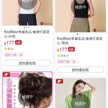
補貨中
補貨中
KeyWear奇威名品 修身打底背
心-白色
KeyWear奇威名品 修身打底背
177
6折
心-黑色
$
177
5
(
3
)
6折
$
限時下殺
券
4.4
(
7
)
限時下殺
券
貨到通知我
貨到通知我
補貨中
補貨中