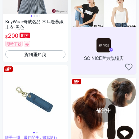
KeyWear奇威名品 木耳邊蔥線
上衣-黑色
200
61折
$
限時下殺
券
貨到通知我
SO NICE官方旗艦店
補貨中
隨手一掛，最佳配件，書寫隨行