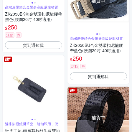
補貨中
高端皮帶頭合金帶身高級尼龍材質
ZK2050BK合金雙環扣尼龍腰帶
黑色(腰圍20吋-40吋適用)
250
$
活動
券
高端皮帶頭合金帶身高級尼龍材質
貨到通知我
ZK2050BU合金雙環扣尼龍腰
帶藍色(腰圍20吋-40吋適用)
250
$
活動
券
貨到通知我
補貨中
雙排掛眼鏡掛筆套，隨扣即用，便捷
出行
玩皮工坊-頭層荔枝紋牛皮雙排