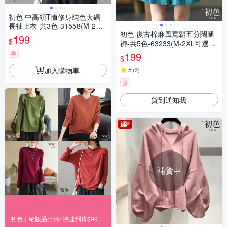
初色 中高領T恤修身純色大碼
長袖上衣-共3色-31558(M-2XL
初色 復古棉麻風寬鬆五分闊腿
可選)
199
$
褲-共5色-63233(M-2XL可選現
貨+預購)
券
199
$
加入購物車
5
(
2
)
券
貨到通知我
補貨中
初色｜絕版品出清~快速到貨$99up(二)