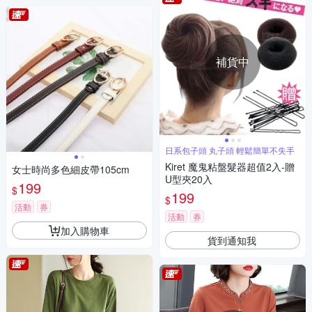
補貨中
日系包子頭 丸子頭 輕鬆簡單不失手
Kiret 魔鬼粘盤髮器超值2入-贈
女士時尚多色細皮帶105cm
U型夾20入
199
$
199
$
活動
券
活動
券
加入購物車
貨到通知我