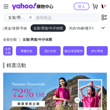
Yahoo購物中心
登入
女裝/男裝/
牛仔休閒
品/黃金/珠寶/手錶
女裝/男裝/牛仔休閒
內衣/內褲/襪子/睡衣
女
全部分類
女裝/男裝/牛仔休閒
全部
專櫃女裝
流行女裝
飾品​/​穿搭​配件
紳士​男裝
分類
精選活動