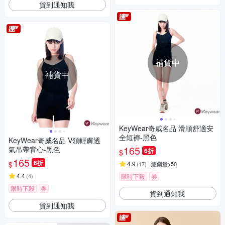
貨到通知我
補貨中
補貨中
KeyWear奇威名品 滑順舒適安
全短褲-黑色
KeyWear奇威名品 V領輕膚透
165
氣吊帶背心-黑色
6折
$
165
6折
$
4.9
(
17
)
總銷量>50
4.4
(
4
)
限時下殺
券
限時下殺
券
貨到通知我
貨到通知我