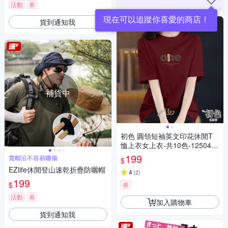
活動
券
現在可以追蹤你喜愛的商店！
貨到通知我
補貨中
初色 圓領短袖英文印花休閒T
恤上衣女上衣-共10色-12504
(M-3XL可選)
199
寬帽沿不容易曬傷
$
EZlife休閒登山速乾折疊防曬帽
4
(
2
)
199
$
券
活動
券
加入購物車
貨到通知我