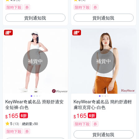
限時下殺
券
限時下殺
券
貨到通知我
貨到通知我
補貨中
補貨中
KeyWear奇威名品 滑順舒適安
KeyWear奇威名品 簡約舒適輕
全短褲-白色
膚坦克背心-白色
165
165
6折
6折
$
$
5
(
13
)
總銷量>50
限時下殺
券
限時下殺
券
貨到通知我