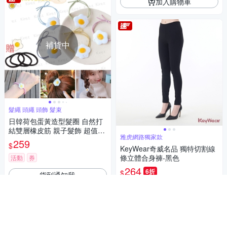
加入購物車
補貨中
髮繩 頭繩 頭飾 髮束
日韓荷包蛋黃造型髮圈 自然打
結雙層橡皮筋 親子髮飾 超值6
雅虎網路獨家款
入+贈黑色髮圈5入Kiret (顏色隨
259
$
機)
KeyWear奇威名品 獨特切割線
條立體合身褲-黑色
活動
券
264
6折
$
貨到通知我
限時下殺
券
加入購物車