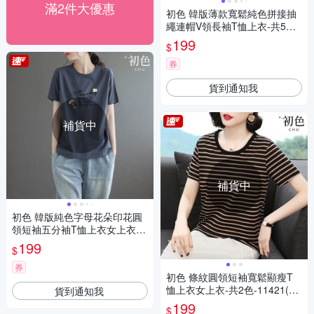
滿2件大優惠
初色 韓版薄款寬鬆純色拼接抽
繩連帽V領長袖T恤上衣-共5色-
39933(M-2XL可選)
199
$
券
貨到通知我
補貨中
補貨中
初色 韓版純色字母花朵印花圓
領短袖五分袖T恤上衣女上衣-
共5色-39442(M-4XL可選)
199
$
券
初色 條紋圓領短袖寬鬆顯瘦T
恤上衣女上衣-共2色-11421(M-
貨到通知我
4XL可選)
199
$