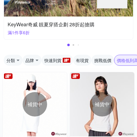
KeyWear奇威 靚夏穿搭企劃 28折起搶購
滿1件享6折
分類
品牌
快速到貨
有現貨
挑戰低價
價格低到
補貨中
補貨中