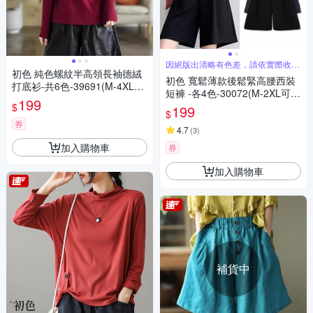
因絕版出清略有色差，請依實際收到
初色 純色螺紋半高領長袖德絨
商品為主
初色 寬鬆薄款後鬆緊高腰西裝
打底衫-共6色-39691(M-4XL可
短褲 -各4色-30072(M-2XL可
選)
199
選)
$
199
$
券
4.7
(
3
)
加入購物車
券
加入購物車
補貨中