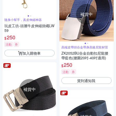
補貨中
隨身小幫手，真皮伸縮神器
玩皮工坊-頭層牛皮伸縮掛繩LW
59
250
$
活動
券
高端皮帶頭合金帶身高級尼龍材質
加入購物車
ZK2052BU合金自動扣尼龍腰
帶藍色(腰圍20吋-40吋適用)
250
$
活動
券
貨到通知我
補貨中