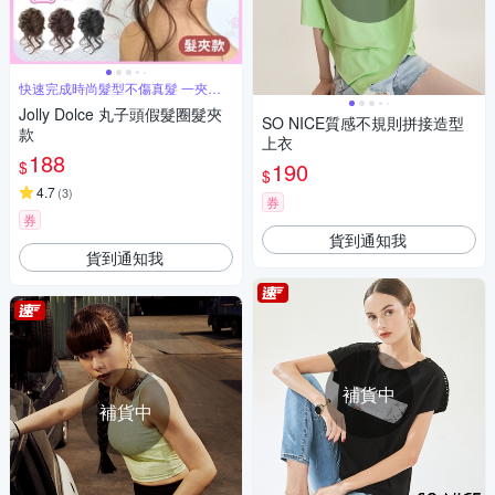
快速完成時尚髮型不傷真髮 一夾變
仙女
Jolly Dolce 丸子頭假髮圈髮夾
SO NICE質感不規則拼接造型
款
上衣
188
$
190
$
4.7
(
3
)
券
券
貨到通知我
貨到通知我
補貨中
補貨中