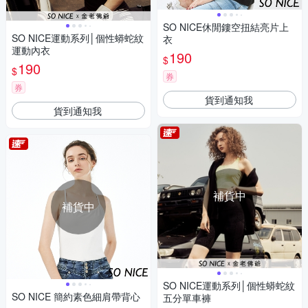
SO NICE休閒鏤空扭結亮片上
SO NICE運動系列│個性蟒蛇紋
衣
運動內衣
190
$
190
$
券
券
貨到通知我
貨到通知我
補貨中
補貨中
SO NICE運動系列│個性蟒蛇紋
SO NICE 簡約素色細肩帶背心
五分單車褲