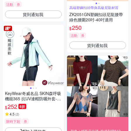
活動
券
高端塑鋼扣頭帶身高級尼龍材質
貨到通知我
ZK2051GN塑鋼扣頭尼龍腰帶
綠色腰圍20吋-40吋適用
250
$
活動
券
貨到通知我
KeyWear奇威名品 SKIN森呼吸
機能365 抗UV連帽防曬外套-淺
綠色
252
6折
$
4.5
(
2
)
限時下殺
券
初色｜絕版品出清~快速到貨$199up(一)