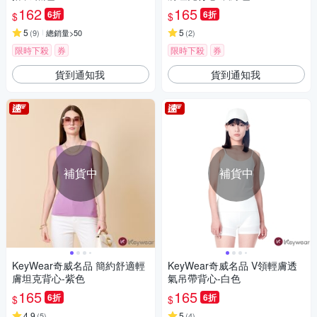
162
165
6折
6折
$
$
5
5
(
9
)
總銷量>50
(
2
)
限時下殺
券
限時下殺
券
貨到通知我
貨到通知我
補貨中
補貨中
KeyWear奇威名品 簡約舒適輕
KeyWear奇威名品 V領輕膚透
膚坦克背心-紫色
氣吊帶背心-白色
165
165
6折
6折
$
$
4.9
5
(
5
)
(
4
)