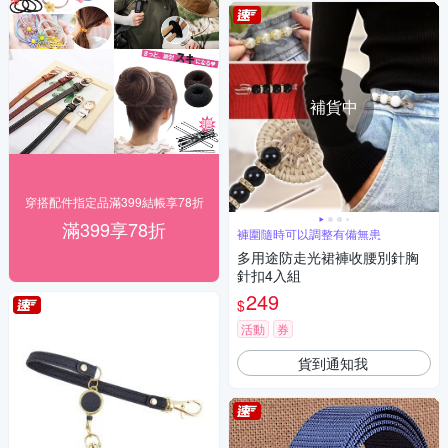
補貨中
穿搭配件指定品滿399結帳享78折
滿399享78折
褲圍隨時可以調整有備無患
多用途防走光裙褲收腰別針胸
針扣4入組
249
$
活動
券
貨到通知我