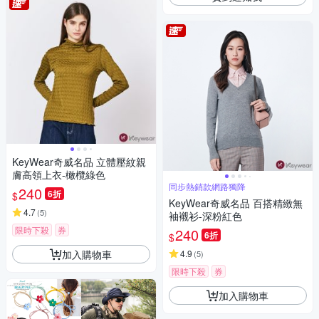
KeyWear奇威名品 立體壓紋親
膚高領上衣-橄欖綠色
同步熱銷款網路獨降
240
6折
$
KeyWear奇威名品 百搭精緻無
4.7
(
5
)
袖襯衫-深粉紅色
限時下殺
券
240
6折
$
加入購物車
4.9
(
5
)
限時下殺
券
加入購物車