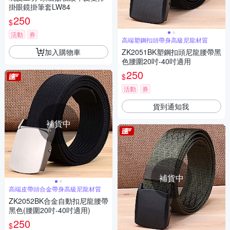
掛眼鏡掛筆套LW84
250
$
活動
券
高端塑鋼扣頭帶身高級尼龍材質
加入購物車
ZK2051BK塑鋼扣頭尼龍腰帶黑
色腰圍20吋-40吋適用
250
$
活動
券
貨到通知我
補貨中
補貨中
高端皮帶頭合金帶身高級尼龍材質
ZK2052BK合金自動扣尼龍腰帶
黑色(腰圍20吋-40吋適用)
250
$