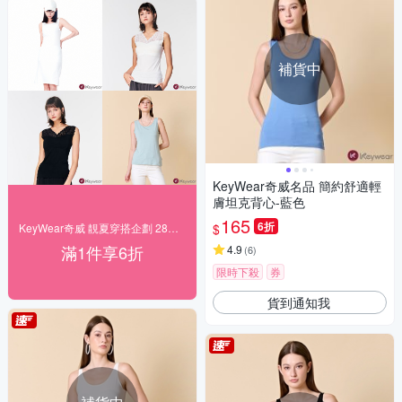
補貨中
KeyWear奇威名品 簡約舒適輕
膚坦克背心-藍色
165
6折
$
KeyWear奇威 靚夏穿搭企劃 28折起搶購
滿1件享6折
4.9
(
6
)
限時下殺
券
貨到通知我