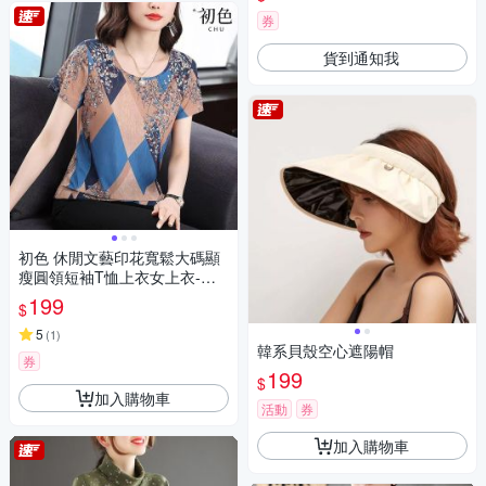
券
貨到通知我
初色 休閒文藝印花寬鬆大碼顯
瘦圓領短袖T恤上衣女上衣-共2
色-11394(M-3XL可選)
199
$
5
(
1
)
韓系貝殼空心遮陽帽
券
199
$
加入購物車
活動
券
加入購物車