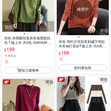
補貨中
初色 休閒圓領落肩長袖寬鬆純
初色 簡約立領花草刺繡字母貼
色Ｔ恤上衣-共6色-30809(M-2
布長袖打底衫T恤上衣-共6色-3
XL可選)
199
$
1569(M-2XL可選)
199
$
4.3
(
2
)
券
券
貨到通知我
加入購物車