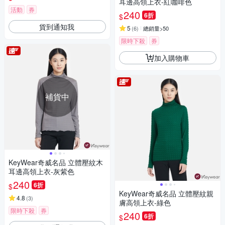
耳邊高領上衣-紅咖啡色
活動
券
240
6折
$
貨到通知我
5
(
6
)
總銷量>50
限時下殺
券
加入購物車
補貨中
KeyWear奇威名品 立體壓紋木
耳邊高領上衣-灰紫色
240
6折
$
KeyWear奇威名品 立體壓紋親
4.8
(
3
)
膚高領上衣-綠色
限時下殺
券
240
6折
$