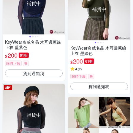
補貨中
補貨中
KeyWear奇威名品 木耳邊蔥線
上衣-藍紫色
KeyWear奇威名品 木耳邊蔥線
上衣-墨綠色
200
61折
$
200
61折
$
限時下殺
券
4
(
2
)
貨到通知我
限時下殺
券
貨到通知我
補貨中