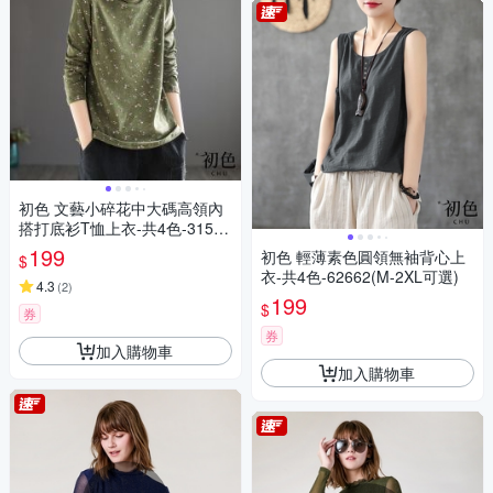
初色 文藝小碎花中大碼高領內
搭打底衫T恤上衣-共4色-31557
(M-2XL可選)
199
初色 輕薄素色圓領無袖背心上
$
衣-共4色-62662(M-2XL可選)
4.3
(
2
)
199
$
券
券
加入購物車
加入購物車