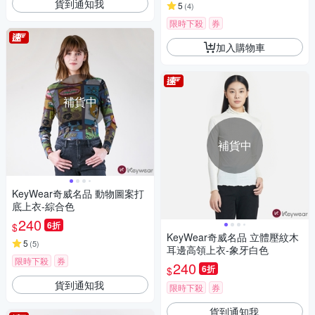
貨到通知我
5
(
4
)
限時下殺
券
加入購物車
補貨中
補貨中
KeyWear奇威名品 動物圖案打
底上衣-綜合色
240
6折
$
KeyWear奇威名品 立體壓紋木
5
(
5
)
耳邊高領上衣-象牙白色
限時下殺
券
240
6折
$
貨到通知我
限時下殺
券
貨到通知我