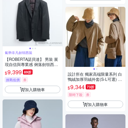
氣勢非凡劍領西裝
【ROBERTA諾貝達】 男裝 展
現自信與專業感 俐落劍領西服
HLG51S-98深灰
9,399
89折
$
設計所在 獨家高端限量系列 白
鴨絨加厚羽絨外套(S-L可選) Y
挑戰低價
券
G250Y119
9,344
73折
$
加入購物車
限時下殺
券
加入購物車