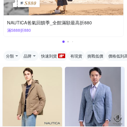
NAUTICA爸氣回饋季_全館滿額最高折880
滿5888折880
分類
品牌
快速到貨
有現貨
挑戰低價
價格低到