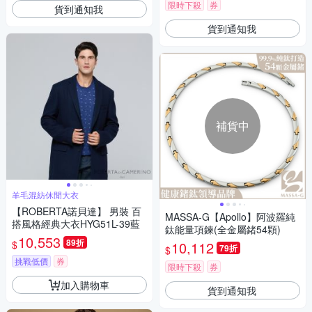
限時下殺
券
貨到通知我
貨到通知我
補貨中
羊毛混紡休閒大衣
【ROBERTA諾貝達】 男裝 百
MASSA-G【Apollo】阿波羅純
搭風格經典大衣HYG51L-39藍
鈦能量項鍊(全金屬鍺54顆)
10,553
89折
$
10,112
79折
$
挑戰低價
券
限時下殺
券
加入購物車
貨到通知我