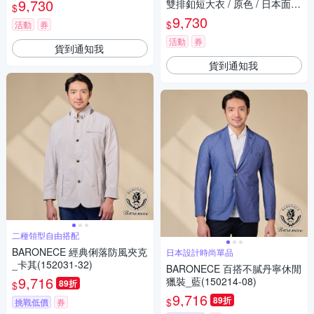
9,730
雙排釦短大衣 / 原色 / 日本面料
$
女生上衣 人氣新品人氣新品 變
9,730
$
活動
券
成 熱賣單品
活動
券
貨到通知我
貨到通知我
二種領型自由搭配
BARONECE 經典俐落防風夾克
日本設計時尚單品
_卡其(152031-32)
BARONECE 百搭不膩丹寧休閒
9,716
獵裝_藍(150214-08)
89折
$
9,716
89折
$
挑戰低價
券