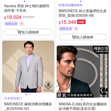
輕量環保機能素材
Nautica 男裝 紳士簡約連帽羽
絨外套-卡其色
BARONECE 紳士英倫彈性合身
西裝_藍格(526306-08)
18,024
$18,904
$
15,348
89折
$
挑戰低價
券
挑戰低價
券
加入購物車
加入購物車
日本原裝進口
BARONECE 麻棉清爽休閒獵裝
MASSA-G 純鈦系列全金屬鍺純
_灰(525308-02)
鈦項鍊手環組(多款任選)