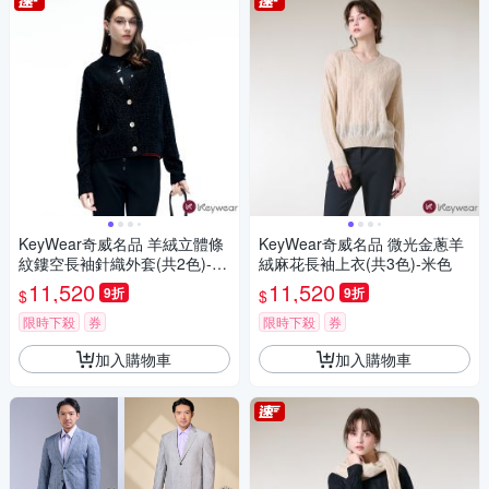
KeyWear奇威名品 羊絨立體條
KeyWear奇威名品 微光金蔥羊
紋鏤空長袖針織外套(共2色)-黑
絨麻花長袖上衣(共3色)-米色
色
11,520
11,520
9折
9折
$
$
限時下殺
券
限時下殺
券
加入購物車
加入購物車