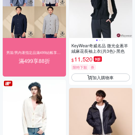
KeyWear奇威名品 微光金蔥羊
絨麻花長袖上衣(共3色)-黑色
男裝/男內著指定品滿499結帳享88折
11,520
9折
滿499享88折
$
限時下殺
券
加入購物車