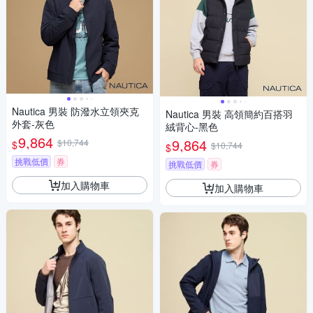
Nautica 男裝 防潑水立領夾克
Nautica 男裝 高領簡約百搭羽
外套-灰色
絨背心-黑色
9,864
9,864
$10,744
$
$10,744
$
挑戰低價
券
挑戰低價
券
加入購物車
加入購物車