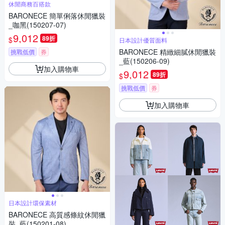
休閒商務百搭款
BARONECE 簡單俐落休閒獵裝
_咖黑(150207-07)
9,012
89折
$
日本設計優質面料
BARONECE 精緻細膩休閒獵裝
挑戰低價
券
_藍(150206-09)
加入購物車
9,012
89折
$
挑戰低價
券
加入購物車
日本設計環保素材
BARONECE 高質感條紋休閒獵
裝_藍(150201-08)