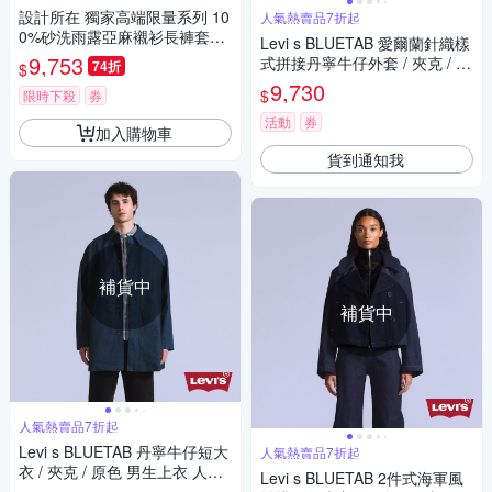
設計所在 獨家高端限量系列 10
人氣熱賣品7折起
0%砂洗雨露亞麻襯衫長褲套裝
Levi s BLUETAB 愛爾蘭針織樣
(S-L可選) SL2601108~9
9,753
式拼接丹寧牛仔外套 / 夾克 / 日
74折
$
本面料 女生上衣 人氣新品人氣
9,730
$
限時下殺
券
新品 變成 熱賣單品
活動
券
加入購物車
貨到通知我
補貨中
補貨中
人氣熱賣品7折起
Levi s BLUETAB 丹寧牛仔短大
人氣熱賣品7折起
衣 / 夾克 / 原色 男生上衣 人氣
Levi s BLUETAB 2件式海軍風
新品