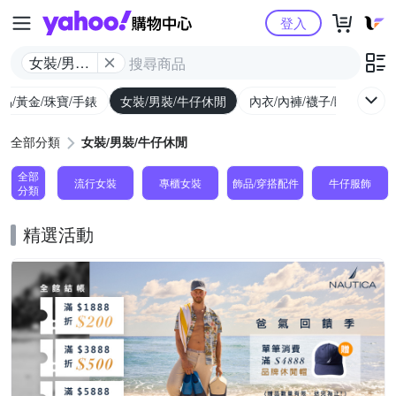
Yahoo購物中心
登入
女裝/男裝/
牛仔休閒
品/黃金/珠寶/手錶
女裝/男裝/牛仔休閒
內衣/內褲/襪子/睡衣
女
全部分類
女裝/男裝/牛仔休閒
全部
流行女裝
專櫃女裝
飾品​/​穿搭​配件
牛仔服飾
分類
精選活動