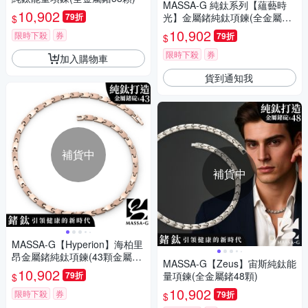
MASSA-G 純鈦系列【蘊藝時
10,902
79折
光】金屬鍺純鈦項鍊(全金屬鍺
$
50顆)
10,902
限時下殺
券
79折
$
限時下殺
券
加入購物車
貨到通知我
補貨中
補貨中
MASSA-G【Hyperion】海柏里
昂金屬鍺純鈦項鍊(43顆金屬鍺
MASSA-G【Zeus】宙斯純鈦能
碇)
10,902
79折
量項鍊(全金屬鍺48顆)
$
10,902
限時下殺
券
79折
$