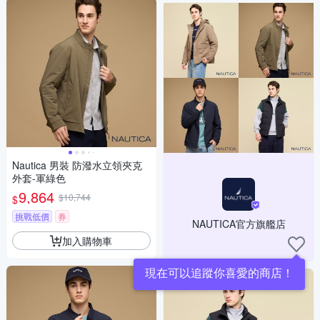
Nautica 男裝 防潑水立領夾克
外套-軍綠色
9,864
$10,744
$
挑戰低價
券
NAUTICA官方旗艦店
加入購物車
現在可以追蹤你喜愛的商店！