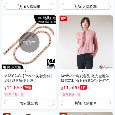
加入購物車
加入購物車
補貨中
MASSA-G【Phoibe芙碧女神】
KeyWear奇威名品 微光金蔥羊
純鈦能量項鍊手環組
絨麻花長袖上衣(共3色)-粉紅色
11,692
11,520
79折
9折
$
$
限時下殺
券
限時下殺
券
貨到通知我
加入購物車