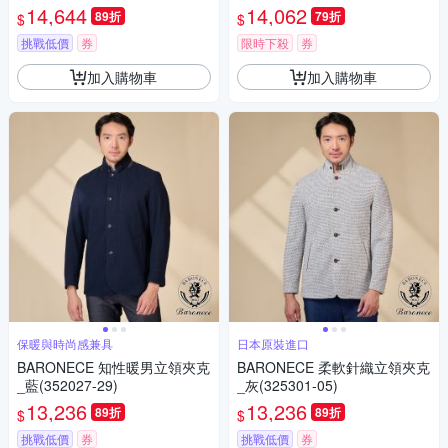
14,644
14,062
89折
79折
$
$
挑戰低價
券
限時下殺
券
加入購物車
加入購物車
保暖與時尚感兼具
日本原裝進口
BARONECE 知性暖男立領夾克
BARONECE 柔軟針織立領夾克
_藍(352027-29)
_灰(325301-05)
13,236
13,236
89折
89折
$
$
挑戰低價
券
挑戰低價
券