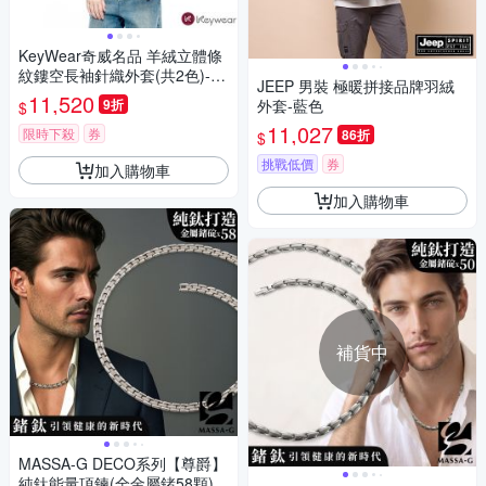
KeyWear奇威名品 羊絨立體條
紋鏤空長袖針織外套(共2色)-白
JEEP 男裝 極暖拼接品牌羽絨
色
11,520
9折
外套-藍色
$
11,027
限時下殺
券
86折
$
挑戰低價
券
加入購物車
加入購物車
補貨中
MASSA-G DECO系列【尊爵】
純鈦能量項鍊(全金屬鍺58顆)