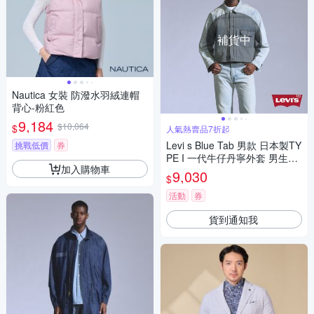
補貨中
Nautica 女裝 防潑水羽絨連帽
背心-粉紅色
9,184
$10,064
$
人氣熱賣品7折起
Levi s Blue Tab 男款 日本製TY
挑戰低價
券
PE I 一代牛仔丹寧外套 男生上
加入購物車
衣 熱賣單品
9,030
$
活動
券
貨到通知我