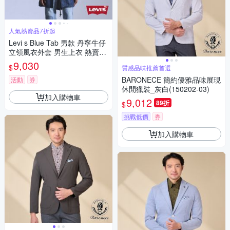
人氣熱賣品7折起
Levi s Blue Tab 男款 丹寧牛仔
立領風衣外套 男生上衣 熱賣單
品
9,030
$
質感品味推薦首選
BARONECE 簡約優雅品味展現
活動
券
休閒獵裝_灰白(150202-03)
加入購物車
9,012
89折
$
挑戰低價
券
加入購物車