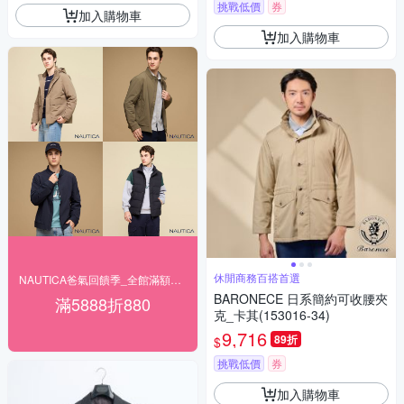
挑戰低價
券
加入購物車
加入購物車
休閒商務百搭首選
NAUTICA爸氣回饋季_全館滿額最高折880
BARONECE 日系簡約可收腰夾
滿5888折880
克_卡其(153016-34)
9,716
89折
$
挑戰低價
券
加入購物車