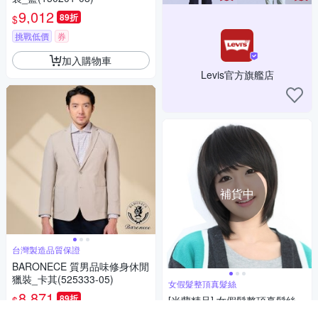
9,012
89折
$
挑戰低價
券
加入購物車
Levis官方旗艦店
補貨中
台灣製造品質保證
BARONECE 質男品味修身休閒
獵裝_卡其(525333-05)
女假髮整頂真髮絲
8,871
89折
$
[米蘭精品] 女假髮整頂真髮絲-
斜瀏海短髮柔軟甜美美髮用品2
挑戰低價
券