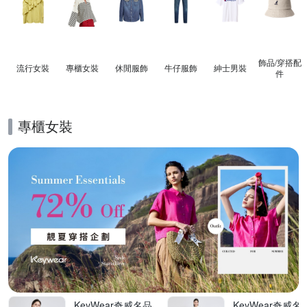
飾品​/​穿搭​配
流行女裝
專櫃女裝
休閒服飾
牛仔服飾
紳士​男裝
件
專櫃女裝
的優惠推薦活動
KeyWear奇威名品
KeyWear奇威名