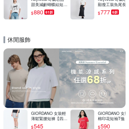
甜美減齡蝴蝶結短袖
顯瘦工裝魚尾長裙
上衣(共3色)-白色
短裙-自行變換兩
880
777
61折
6折
$
$
(共2色)-藍色
休閒服飾
的優惠推薦活動
GIORDANO 女裝輕
GIORDANO 女
薄鬆緊腰短褲【四色
棉印花短袖T恤【
任選】
色任選】
545
590
$
$