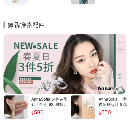
飾品​/​穿搭​配件
的優惠推薦活動
AnnaSofia 迷你造型
AnnaSofia 一字
釘五件組 925純銀針
後連鍊設計 925
耳針耳環(銀系)
針耳針耳環(銀系)
580
550
$
$