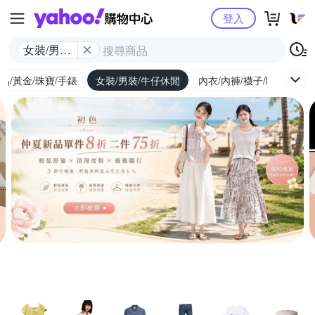
Yahoo購物中心
登入
女裝/男裝/
牛仔休閒
品/黃金/珠寶/手錶
女裝/男裝/牛仔休閒
內衣/內褲/襪子/睡衣
女