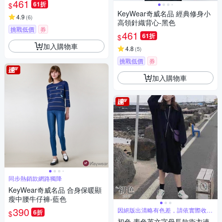
461
61折
$
KeyWear奇威名品 經典修身小
4.9
(
6
)
高領針織背心-黑色
挑戰低價
券
461
61折
$
加入購物車
4.8
(
5
)
挑戰低價
券
加入購物車
同步熱銷款網路獨降
KeyWear奇威名品 合身保暖顯
瘦中腰牛仔褲-藍色
390
因絕版出清略有色差，請依實際收到
6折
$
商品為主
初色 素色英文字母長款衛衣連