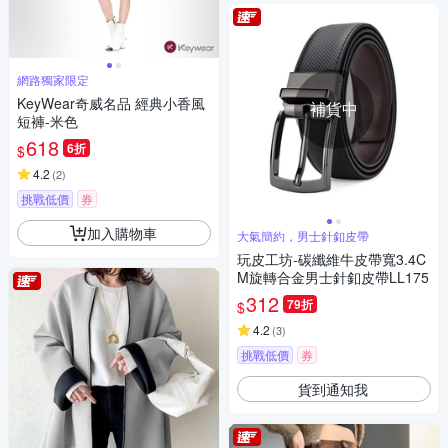
網路獨家限定
KeyWear奇威名品 經典小香風
補貨中
短褲-米色
618
6折
$
4.2
(
2
)
挑戰低價
券
加入購物車
大氣簡約，男士針釦皮帶
玩皮工坊-碳纖維牛皮帶寬3.4C
M旋轉合金男士針釦皮帶LL175
312
79折
$
4.2
(
3
)
挑戰低價
券
貨到通知我