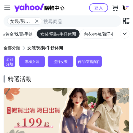
Yahoo購物中心
登入
女裝/男裝/
牛仔休閒
品/黃金/珠寶/手錶
女裝/男裝/牛仔休閒
內衣/內褲/襪子/睡衣
女
全部分類
女裝/男裝/牛仔休閒
全部
專櫃女裝
流行女裝
飾品​/​穿搭​配件
分類
精選活動