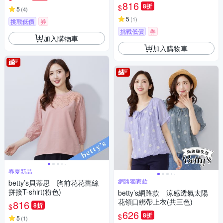
816
8折
$
5
(
4
)
5
(
1
)
挑戰低價
券
挑戰低價
券
加入購物車
加入購物車
春夏新品
網路獨家款
betty’s貝蒂思 胸前花花蕾絲
拼接T-shirt(粉色)
betty’s網路款 涼感透氣太陽
花領口綁帶上衣(共三色)
816
8折
$
626
8折
$
5
(
1
)