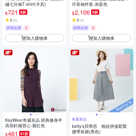
繡七分袖T-shirt(卡其)
仔長袖外套-灰藍色
721
2,106
8折
9折
$
$
5
5
(
1
)
(
1
)
挑戰低價
券
挑戰低價
券
加入購物車
加入購物車
春夏新品
KeyWear奇威名品 經典修身半
高領針織背心-紫紅色
betty’s貝蒂思 格紋拼接鬆緊
腰帶長裙(黑色)
461
61折
$