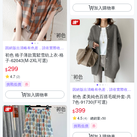
加入購物車
因絕版出清略有色差，請依實際收到
商品為主
初色 格子薄款寬鬆雪紡上衣-格
子-62043(M-2XL可選)
299
$
4.7
(
2
)
挑戰低價
券
因絕版出清略有色差，請依實際收到
商品為主
加入購物車
初色 柔美純色百搭毛呢外套-共
7色-91730(F可選)
399
$
4.5
(
4
)
總銷量>50
挑戰低價
券
加入購物車