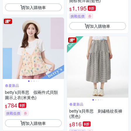
開襟長洋裝(藍色)
1,195
加入購物車
8折
$
挑戰低價
券
加入購物車
春夏新品
betty’s貝蒂思 假兩件式貝類
圖示上衣(米黃色)
784
春夏新品
8折
$
betty’s貝蒂思 刺繡格紋長褲
挑戰低價
券
(黑色)
816
加入購物車
8折
$