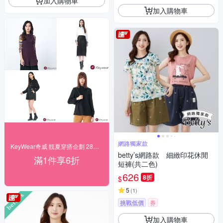
加入購物車
加入購物車
網路獨家款
KeyWear奇威 靚夏穿搭企劃 28折起搶購
betty’s網路款 細緻印花休閒
滿1件享6折
短褲(共二色)
626
8折
$
5
(
1
)
挑戰低價
券
加入購物車