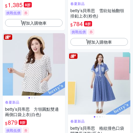
1,385
春夏新品
8折
$
betty’s貝蒂思 雪紡短袖翻領
挑戰低價
券
排釦上衣(粉色)
784
加入購物車
8折
$
挑戰低價
券
加入購物車
春夏新品
betty’s貝蒂思 方領圓點雙邊
兩側口袋上衣(白色)
879
春夏新品
8折
$
betty’s貝蒂思 格紋撞色口袋
挑戰低價
券