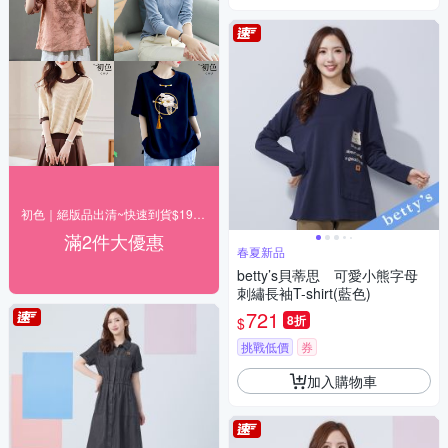
初色｜絕版品出清~快速到貨$199up(一)
滿2件大優惠
春夏新品
betty’s貝蒂思 可愛小熊字母
刺繡長袖T-shirt(藍色)
721
8折
$
挑戰低價
券
加入購物車