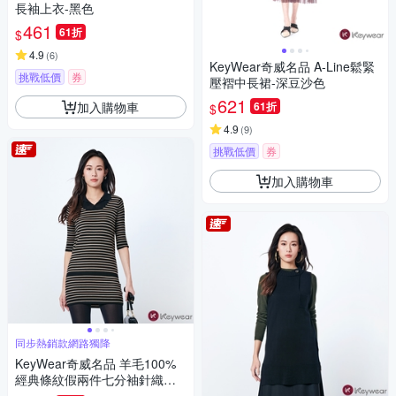
長袖上衣-黑色
461
61折
$
4.9
(
6
)
KeyWear奇威名品 A-Line鬆緊
挑戰低價
券
壓褶中長裙-深豆沙色
621
加入購物車
61折
$
4.9
(
9
)
挑戰低價
券
加入購物車
同步熱銷款網路獨降
KeyWear奇威名品 羊毛100%
經典條紋假兩件七分袖針織上
衣-卡其色