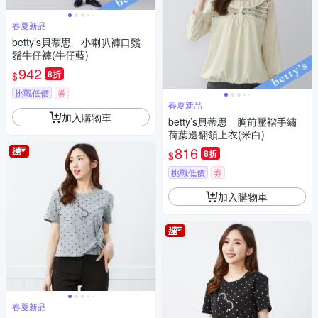
春夏新品
betty’s貝蒂思 小喇叭褲口鬚
鬚牛仔褲(牛仔藍)
942
8折
$
挑戰低價
券
春夏新品
加入購物車
betty’s貝蒂思 胸前壓褶手繡
荷葉邊翻領上衣(米白)
816
8折
$
挑戰低價
券
加入購物車
春夏新品