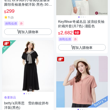
圓領長袖連身裙洋裝-黑色-305
09(M-2XL可選)
299
$
1
(
2
)
KeyWear奇威名品 波浪紋長袖
挑戰低價
券
針織外套(共7色)-淺藍色
2,682
加入購物車
9折
$
挑戰低價
券
加入購物車
春夏新品
betty’s貝蒂思 雪紡條紋拼布
洋裝(黑色)