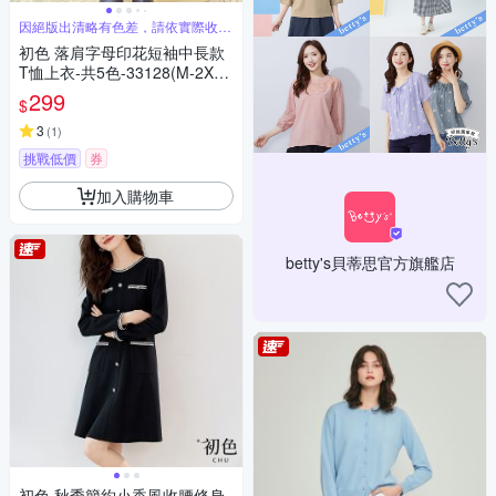
因絕版出清略有色差，請依實際收到
商品為主
初色 落肩字母印花短袖中長款
T恤上衣-共5色-33128(M-2XL
可選)
299
$
3
(
1
)
挑戰低價
券
加入購物車
betty's貝蒂思官方旗艦店
初色 秋季簡約小香風收腰修身