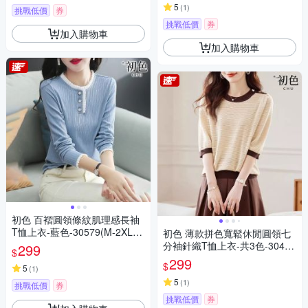
5
(
1
)
挑戰低價
券
挑戰低價
券
加入購物車
加入購物車
初色 百褶圓領條紋肌理感長袖
T恤上衣-藍色-30579(M-2XL可
初色 薄款拼色寬鬆休閒圓領七
選)
分袖針織T恤上衣-共3色-30420
299
$
(F可選)
299
$
5
(
1
)
5
(
1
)
挑戰低價
券
挑戰低價
券