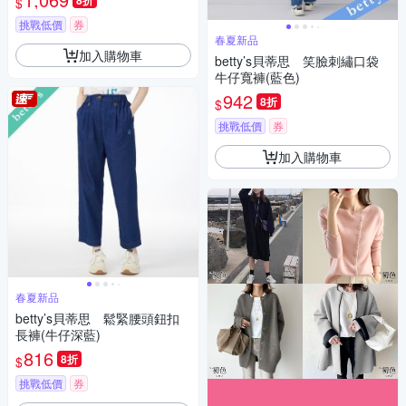
8折
$
挑戰低價
券
春夏新品
加入購物車
betty’s貝蒂思 笑臉刺繡口袋
牛仔寬褲(藍色)
942
8折
$
挑戰低價
券
加入購物車
春夏新品
betty’s貝蒂思 鬆緊腰頭鈕扣
長褲(牛仔深藍)
816
8折
$
挑戰低價
券