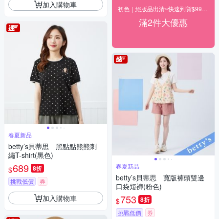
加入購物車
初色｜絕版品出清~快速到貨$99up(二)
滿2件大優惠
春夏新品
betty’s貝蒂思 黑點點熊熊刺
繡T-shirt(黑色)
689
春夏新品
8折
$
betty’s貝蒂思 寬版褲頭雙邊
挑戰低價
券
口袋短褲(粉色)
753
加入購物車
8折
$
挑戰低價
券