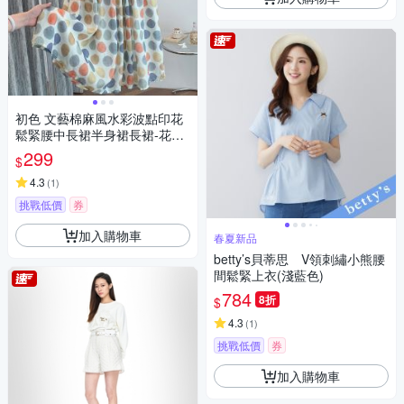
初色 文藝棉麻風水彩波點印花
鬆緊腰中長裙半身裙長裙-花色-
12678(M-2XL可選)
299
$
4.3
(
1
)
挑戰低價
券
加入購物車
春夏新品
betty’s貝蒂思 V領刺繡小熊腰
間鬆緊上衣(淺藍色)
784
8折
$
4.3
(
1
)
挑戰低價
券
加入購物車