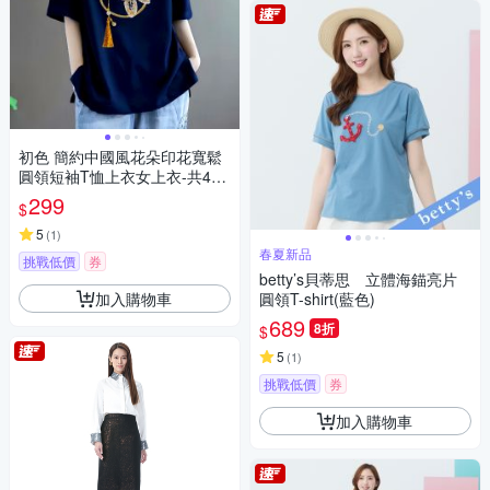
初色 簡約中國風花朵印花寬鬆
圓領短袖T恤上衣女上衣-共4
色-11423(M-3XL可選)
299
$
5
(
1
)
春夏新品
挑戰低價
券
betty’s貝蒂思 立體海錨亮片
加入購物車
圓領T-shirt(藍色)
689
8折
$
5
(
1
)
挑戰低價
券
加入購物車