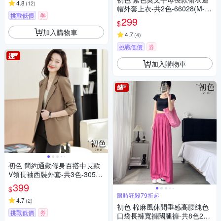
4.8
(
12
)
帽外套上衣-共2色-66028(M-X
挑戰低價
券
L可選)
299
$
加入購物車
4.7
(
4
)
挑戰低價
券
加入購物車
初色 簡約通勤修身百搭中長款
V領長袖西裝外套-共3色-30521
(M-2XL可選)
399
$
限時狂殺79折起
4.7
(
2
)
初色 棉麻風休閒垂感高腰純色
挑戰低價
券
口袋長褲寬褲闊腿褲-共8色2款-