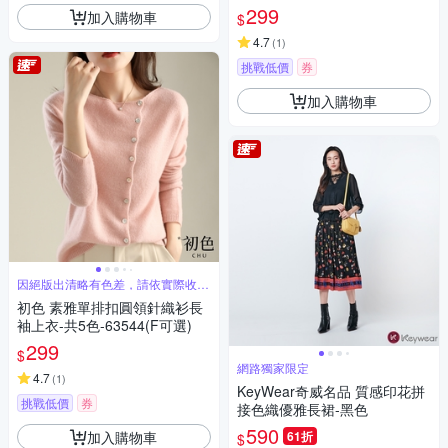
35609(M-XL可選)
299
加入購物車
$
4.7
(
1
)
挑戰低價
券
加入購物車
因絕版出清略有色差，請依實際收到
商品為主
初色 素雅單排扣圓領針織衫長
袖上衣-共5色-63544(F可選)
299
$
網路獨家限定
4.7
(
1
)
KeyWear奇威名品 質感印花拼
挑戰低價
券
接色織優雅長裙-黑色
590
加入購物車
61折
$