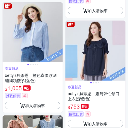
挑戰低價
券
加入購物車
春夏新品
betty’s貝蒂思 撞色直條紋刺
繡圓領襯衫(藍色)
1,005
春夏新品
8折
$
betty’s貝蒂思 露肩彈性領口
挑戰低價
券
上衣(深藍色)
753
加入購物車
8折
$
挑戰低價
券
加入購物車