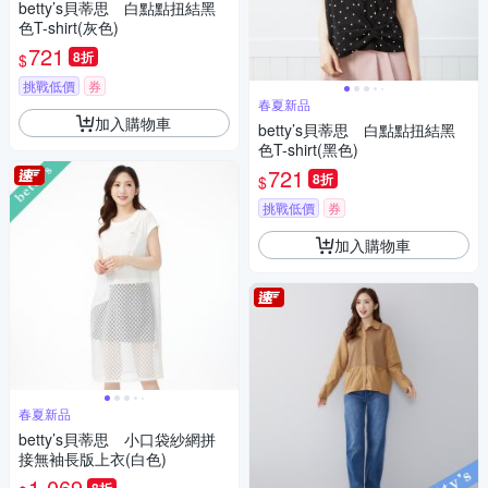
betty’s貝蒂思 白點點扭結黑
色T-shirt(灰色)
721
8折
$
挑戰低價
券
春夏新品
加入購物車
betty’s貝蒂思 白點點扭結黑
色T-shirt(黑色)
721
8折
$
挑戰低價
券
加入購物車
春夏新品
betty’s貝蒂思 小口袋紗網拼
接無袖長版上衣(白色)
1,069