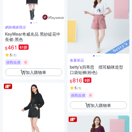
網路獨家限定
KeyWear奇威名品 黑紗緹花中
長裙-黑色
461
61折
$
5
(
1
)
春夏新品
挑戰低價
券
betty’s貝蒂思 摺耳貓咪造型
加入購物車
口袋短褲(粉色)
816
8折
$
5
(
1
)
挑戰低價
券
加入購物車