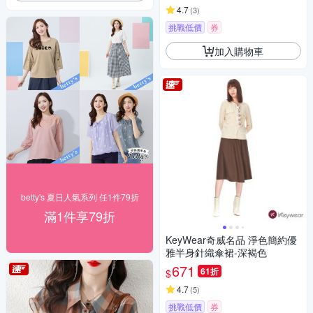
4.7
(
3
)
挑戰低價
券
加入購物車
betty's 夏日人氣系列 任1件79折
滿1件享79折
KeyWear奇威名品 淨色簡約優
雅半身針織傘裙-深褐色
671
61折
$
4.7
(
5
)
挑戰低價
券