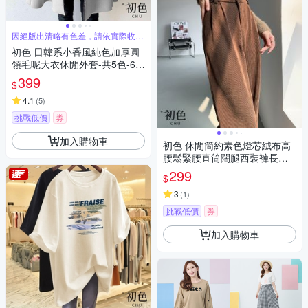
因絕版出清略有色差，請依實際收到
商品為主
初色 日韓系小香風純色加厚圓
領毛呢大衣休閒外套-共5色-64
171(F可選)
399
$
4.1
(
5
)
挑戰低價
券
加入購物車
初色 休閒簡約素色燈芯絨布高
腰鬆緊腰直筒闊腿西裝褲長褲-
共4色-31954(M-2XL可選)
299
$
3
(
1
)
挑戰低價
券
加入購物車