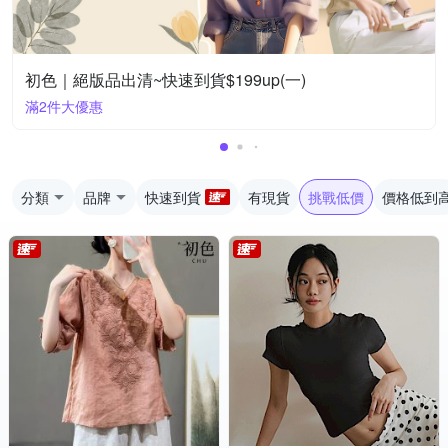
初色｜絕版品出清~快速到貨$199up(一)
滿2件大優惠
分類
品牌
快速到貨
有現貨
挑戰低價
價格低到