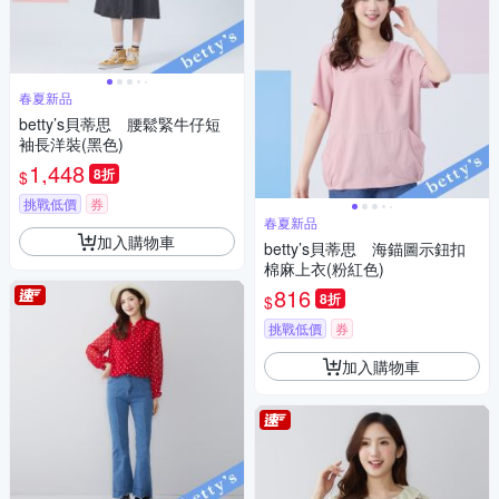
春夏新品
betty’s貝蒂思 腰鬆緊牛仔短
袖長洋裝(黑色)
1,448
8折
$
挑戰低價
券
春夏新品
加入購物車
betty’s貝蒂思 海錨圖示鈕扣
棉麻上衣(粉紅色)
816
8折
$
挑戰低價
券
加入購物車