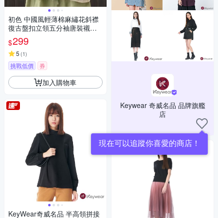
初色 中國風輕薄棉麻繡花斜襟
復古盤扣立領五分袖唐裝襯衫
上衣女上衣裝-共3色-12608(M-
299
$
3XL可選)
5
(
1
)
挑戰低價
券
加入購物車
Keywear 奇威名品 品牌旗艦
店
現在可以追蹤你喜愛的商店！
KeyWear奇威名品 半高領拼接