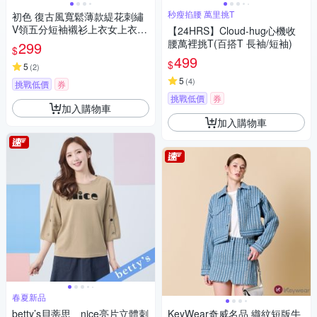
秒瘦掐腰 萬里挑T
初色 復古風寬鬆薄款緹花刺繡
V領五分短袖襯衫上衣女上衣-
【24HRS】Cloud-hug心機收
共7色-11390(M-4XL可選)
腰萬裡挑T(百搭T 長袖/短袖)
299
$
499
$
5
(
2
)
5
(
4
)
挑戰低價
券
挑戰低價
券
加入購物車
加入購物車
春夏新品
betty’s貝蒂思 nice亮片立體刺
KeyWear奇威名品 織紋短版牛