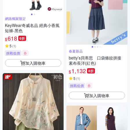
網路獨家限定
KeyWear奇威名品 經典小香風
短褲-黑色
618
6折
$
5
(
1
)
春夏新品
挑戰低價
券
betty’s貝蒂思 口袋條紋拼接
加入購物車
素布長洋(紅色)
1,132
8折
$
5
(
1
)
挑戰低價
券
加入購物車