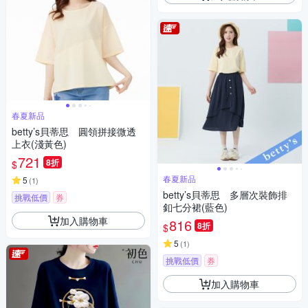
春夏新品
betty’s貝蒂思 圓領拼接微透
上衣(淺黃色)
721
8折
$
春夏新品
5
(
1
)
betty’s貝蒂思 多層次裝飾排
挑戰低價
券
釦七分裙(藍色)
加入購物車
816
8折
$
5
(
1
)
挑戰低價
券
加入購物車