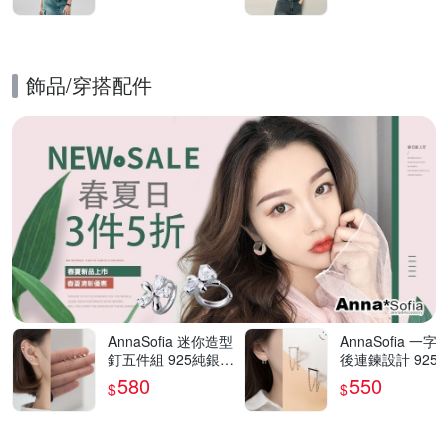
飾品​/​穿搭​配件
的優惠推薦活動
AnnaSofia 迷你造型
AnnaSofia 一字
釘五件組 925純銀針
後連鍊設計 925
耳針耳環(銀系)
針耳針耳環(銀系)
580
550
$
$