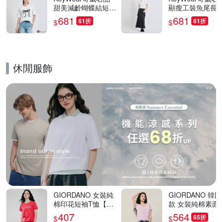
甜美減齡蝴蝶結短袖
顯瘦工裝魚尾長裙
上衣(共3色)-白色
短裙-自行變換兩
681
681
61折
61折
$
$
(共2色)-藍色
休閒服飾
的優惠推薦活動
GIORDANO 女裝純
GIORDANO 韓
棉印花短袖T恤【多
款 女裝純棉素面
色任選】
短袖T恤【多色任
407
564
65折
$
$
選】