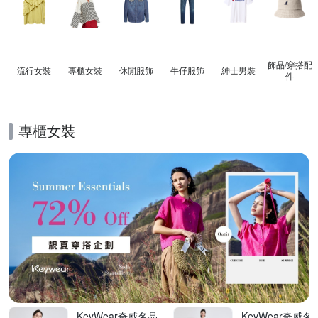
飾品​/​穿搭​配
流行女裝
專櫃女裝
休閒服飾
牛仔服飾
紳士​男裝
件
專櫃女裝
的優惠推薦活動
KeyWear奇威名品
KeyWear奇威名