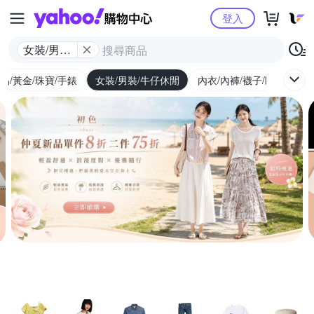
Yahoo購物中心
登入
女裝/男裝/
牛仔休閒
品/黃金/珠寶/手錶
女裝/男裝/牛仔休閒
內衣/內褲/襪子/睡衣
女