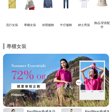
飾品​/​穿搭​配
流行女裝
專櫃女裝
休閒服飾
牛仔服飾
紳士​男裝
件
專櫃女裝
的優惠推薦活動
KeyWear奇威名品
KeyWear奇威名