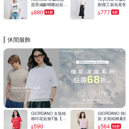
甜美減齡蝴蝶結短袖
顯瘦工裝魚尾長裙
上衣(共3色)-白色
短裙-自行變換兩
880
777
61折
6折
$
$
(共2色)-藍色
休閒服飾
的優惠推薦活動
GIORDANO 女裝純
GIORDANO 韓
棉印花短袖T恤【多
款 女裝純棉素面
色任選】
短袖T恤【多色任
590
564
65折
$
$
選】