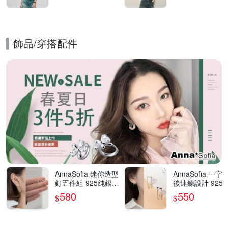
飾品​/​穿搭​配件
的優惠推薦活動
AnnaSofia 迷你造型
AnnaSofia 一字
釘五件組 925純銀針
後連鍊設計 925
耳針耳環(銀系)
針耳針耳環(銀系)
580
550
$
$