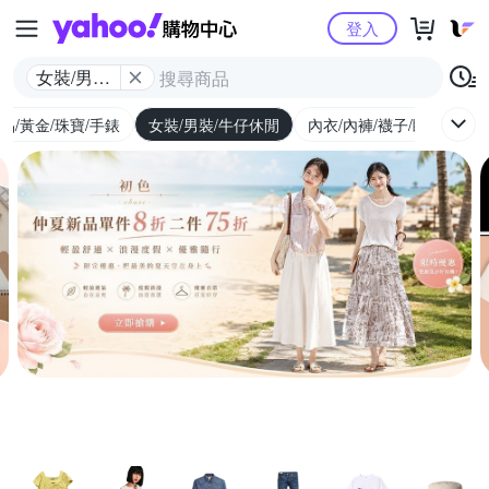
Yahoo購物中心
登入
女裝/男裝/
牛仔休閒
品/黃金/珠寶/手錶
女裝/男裝/牛仔休閒
內衣/內褲/襪子/睡衣
女