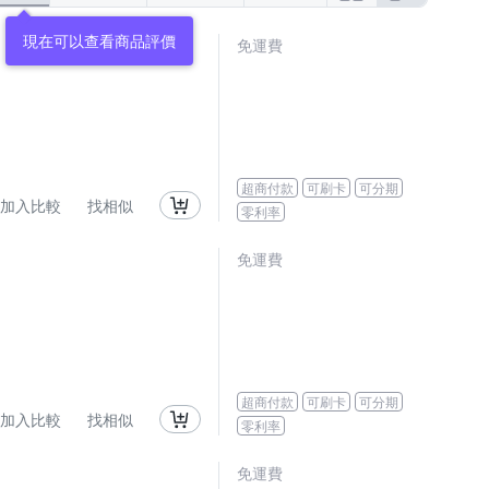
ROBERTA 諾貝達
Roots
Roush
免運費
都
專注內搭
拉福
設計所在
超商付款
可刷卡
可分期
加入比較
找相似
零利率
免運費
超商付款
可刷卡
可分期
加入比較
找相似
零利率
免運費