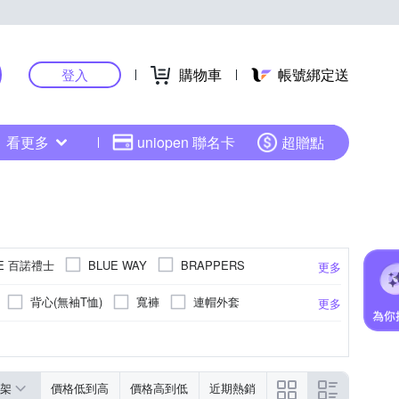
購物車
帳號綁定送
登入
看更多
uniopen 聯名卡
超贈點
CE 百諾禮士
BLUE WAY
BRAPPERS
更多
ETBOITE 箱子
earth music & ecology
背心(無袖T恤)
寬褲
連帽外套
更多
ytale 伊飾童話
JEEP
男友褲/錐形褲
方框
西裝褲
環/手鐲
造皮革
2腰以下
窄管
雪紡
寬鬆版
頸鍊
30腰
荷葉
長鍊(22吋以上)
男友褲/錐形褲
點點
32腰
水洗刷色
31腰
GORE-TEX
F
更多
更多
更多
更多
LUNG.L 林佳樺
EVIS
MOCO
防曬外套
西裝外套
風衣
圓框
盒/飾品架
26腰
耳掛式
27腰
35腰
37腰
EGA 麥雪爾
MoonDy
NAUTICA
架
價格低到高
價格高到低
近期熱銷
搭褲
領結
圍巾
刷毛外套