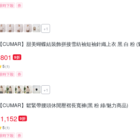
限時下殺
券
+1
【CUMAR】甜美蝴蝶結裝飾拼接雪紡袖短袖針織上衣 黑 白 粉 (
801
9折
5
(
1
)
限時下殺
券
+1
【CUMAR】鬆緊帶腰頭休閒壓褶長寬褲(黑 粉 綠/魅力商品)
1,152
9折
5
(
1
)
限時下殺
券