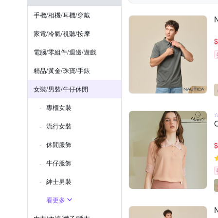
OUWEY 歐薇
OB 嚴選
裙套裝
漁夫帽
成套
手機/相機/耳機/穿戴
RINKA 梨卡
SUNS
家電/冷氣/視聽/按摩
$
巴黎精品
電腦/零組件/週邊/遊戲
精品/黃金/珠寶/手錶
女裝/男裝/牛仔休閒
專櫃女裝
流行女裝
休閒服飾
$
牛仔服飾
紳士​男裝
看更多