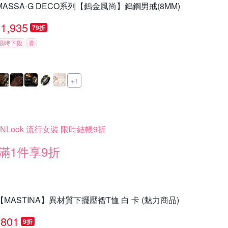
MASSA-G DECO系列【鎢金風尚】鎢鋼男戒(8MM)
1,935
79折
限時下殺
券
+1
INLook 流行女裝 限時結帳9折
滿1件享9折
【MASTINA】異材質下擺壓褶T恤 白 卡 (魅力商品)
801
9折