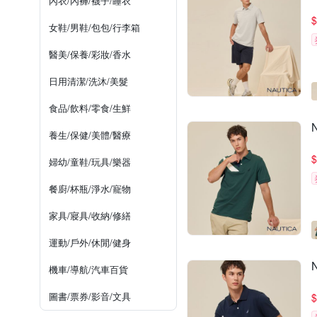
內衣/內褲/襪子/睡衣
$
女鞋/男鞋/包包/行李箱
醫美/保養/彩妝/香水
日用清潔/洗沐/美髮
食品/飲料/零食/生鮮
養生/保健/美體/醫療
$
婦幼/童鞋/玩具/樂器
餐廚/杯瓶/淨水/寵物
家具/寢具/收納/修繕
運動/戶外/休閒/健身
機車/導航/汽車百貨
圖書/票券/影音/文具
$