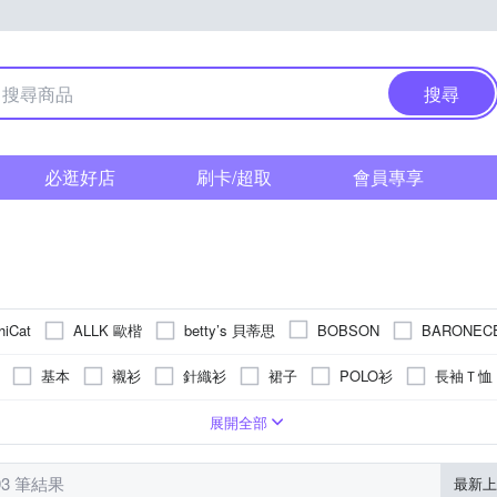
搜尋
必逛好店
刷卡/超取
會員專享
ALLK 歐楷
betty’s 貝蒂思
BARONE
hiCat
BOBSON
Emilio Valentino 范倫鐵諾
Dailo
Dreamming
EDWIN
基本
襯衫
針織衫
裙子
POLO衫
長袖Ｔ恤
HERA 赫拉
ILEY 伊蕾
iSFair
P
GIUMKA
Heha
外套
羽絨外套
針織外套
褲套裝
帽T
背心外套
長版
條紋
動物毛料
中鍊(18吋)
寬版over size
刺繡
麻
文字
手鍊
麻|絲
直筒
格紋
太陽眼鏡/墨鏡
絲
短版
圖騰/塗鴉
棉質
寬版
鎖骨鍊(16吋)
真皮皮革
蕾絲
合身窄版
連帽
手
人
2
L
XL
2XL
3XL
4XL
5XL
Free
展開全部
KeyWear 奇威名品
LANNI 藍尼
K.W.
La belleza
L
腰帶/皮帶 2~5cm(中款)
髮圈/髮束
小可愛
髮夾
禮服
36腰
貓鬚抓痕
極緊身
串珠/手環扣
33腰
偏大(寬鬆)
刷破破壞
23腰
夾式
腳鍊
24腰
耳骨夾
38腰
珠寶盒/飾品
25腰
Freesize
MEDUSA 曼度莎
MYSHEROS 蜜雪兒
MYV
MOSS CLUB
93 筆結果
最新上
縮口褲
牛仔外套
工作褲
皮衣
棒球帽 / 鴨舌帽
內
41腰
6XL以上
LL