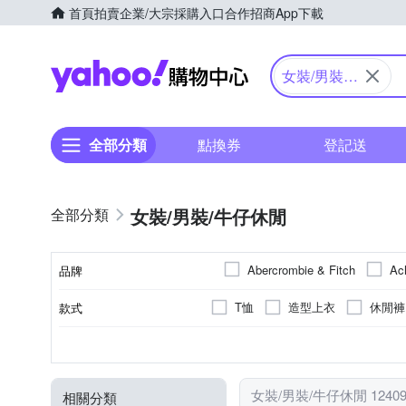
首頁
拍賣
企業/大宗採購入口
合作招商
App下載
Yahoo購物中心
女裝/男裝/
牛仔休閒
全部分類
點換券
登記送
女裝/男裝/牛仔休閒
Abercrombie & Fitch
Ac
品牌
Champion
CUMAR
T恤
造型上衣
休閒褲
款式
品牌名稱
GIORDANO 佐丹奴
GA
大衣
毛衣
夾克/飛行
素色
正常版型
洋裝
人造纖維
印花
墜飾
一般版型
棉
拼接
穿式/針式
牛仔
XXS
XS
S
M
尺寸
顏色
風格元素
版型
類型
主材質
Kinloch Anderson 金安德森
鋪棉外套
罩衫
褲裙
34腰
動物紋
靴型褲/喇叭褲
光學/平光眼鏡
29腰
迷彩
前短後長
胸針
28腰
流蘇
Majalica
MASTINA
女裝/男裝/牛仔休閒 1240
相關分類
靴型褲/喇叭褲
領帶
40腰
39腰
42腰以上