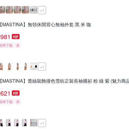
+1
【MASTINA】無領休閒背心無袖外套 黑 米 咖
981
9折
限時下殺
券
+1
【MASTINA】蕾絲裝飾撞色雪紡正裝長袖襯衫 粉 綠 紫 (魅力商品
621
9折
限時下殺
券
+1