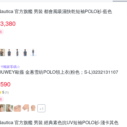
pierre cardin 皮爾卡登
per-pcs 派彼仕
Qiruo 奇若名品
西裝
細肩帶
假髮
Nautica 官方旗艦 男裝 都會風吸濕快乾短袖POLO衫-藍色
YVONNE 以旺傢飾
初色
米蘭精品
其他品牌
創翊韓
3,380
券
☆Y獨家零碼☆
OUWEY歐薇 金蔥雪紡POLO領上衣(粉色；S-L)3232131107
590
5
(
1
)
券
+1
Nautica 官方旗艦 男裝 經典素色抗UV短袖POLO衫-淺卡其色