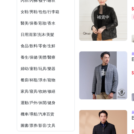
內衣/內褲/襪子/睡衣
$
女鞋/男鞋/包包/行李箱
補貨中
醫美/保養/彩妝/香水
日用清潔/洗沐/美髮
食品/飲料/零食/生鮮
養生/保健/美體/醫療
婦幼/童鞋/玩具/樂器
$
餐廚/杯瓶/淨水/寵物
家具/寢具/收納/修繕
運動/戶外/休閒/健身
機車/導航/汽車百貨
圖書/票券/影音/文具
$