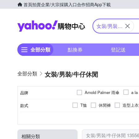
首頁
拍賣
企業/大宗採購入口
合作招商
App下載
Yahoo購物中心
女裝/男裝/
牛仔休閒
全部分類
點換券
登記送
女裝/男裝/牛仔休閒
Arnold Palmer 雨傘
a la
品牌
BRAPPERS
Decoy
T恤
休閒褲
造型上衣
款式
品牌名稱
GIORDANO 佐丹奴
GI
毛衣
大衣
夾克/飛行
素色
正常版型
洋裝
人造纖維
印花
穿式/針式
一般版型
棉
拼接
牛仔
墜飾
XXS
XS
S
M
尺寸
顏色
風格元素
版型
類型
主材質
Kinloch Anderson 金安德森
腰帶/皮帶 2~5cm(中款)
罩
30腰
動物紋
靴型褲/喇叭褲
禮服
夾式
22腰以下
迷彩
前短後長
串珠/手環
貓鬚抓
32腰
MEDUSA 曼
Majalica
女裝/男裝/牛仔休閒 1355
相關分類
靴型褲/喇叭褲
小可愛
23腰
33腰
Freesize