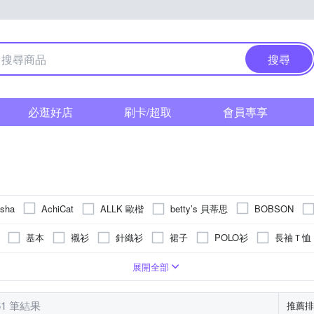
搜尋
必逛好店
刷卡/超取
會員專享
ALLK 歐楷
betty’s 貝蒂思
 sha
AchiCat
BOBSON
Emilio Valentino 范倫鐵諾
Dreamming
EDWIN
earth musi
基本
襯衫
針織衫
裙子
POLO衫
長袖Ｔ恤
HERA 赫拉
HaNA 梨花
ILEY 伊蕾
i
UMKA
Heha
外套
褲套裝
針織外套
羽絨外套
帽T
背心外套
長版
條紋
動物毛料
中鍊(18吋)
直筒
刺繡
麻
寬版over size
文字
手鍊
麻|絲
格紋
太陽眼鏡/墨鏡
絲
短版
圖騰/塗鴉
棉質
寬版
手環/手鐲
人造皮革
蕾絲
合身窄版
鎖骨鍊(
連帽
真
L
XL
2XL
3XL
4XL
5XL
EU36
展開全部
KeyWear 奇威名品
LANNI 藍尼
K.W.
La belleza
L
衫
西裝褲
髮圈/髮束
方框
風衣
牛仔外套
扣
痕
極緊身
31腰
流蘇
腳鍊
29腰
正常
刷破破壞
光學/平光眼鏡
全素面
28腰
耳骨夾
34腰
珠寶盒/飾品盒/飾品架
36腰
24腰
F
度莎
MYSHEROS 蜜雪兒
MYVEGA 麥雪爾
O
NAUTICA
61 筆結果
推薦排
縮口褲
領帶
圓框
工作褲
成套西裝
刷毛外套
35腰
37腰
40腰
39腰
42腰以上
41腰