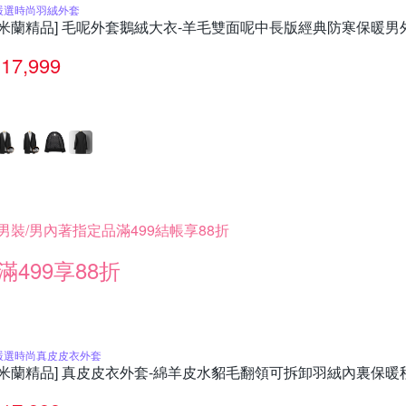
嚴選時尚羽絨外套
[米蘭精品] 毛呢外套鵝絨大衣-羊毛雙面呢中長版經典防寒保暖男外套
17,999
男裝/男內著指定品滿499結帳享88折
滿499享88折
嚴選時尚真皮皮衣外套
[米蘭精品] 真皮皮衣外套-綿羊皮水貂毛翻領可拆卸羽絨內裏保暖秋冬