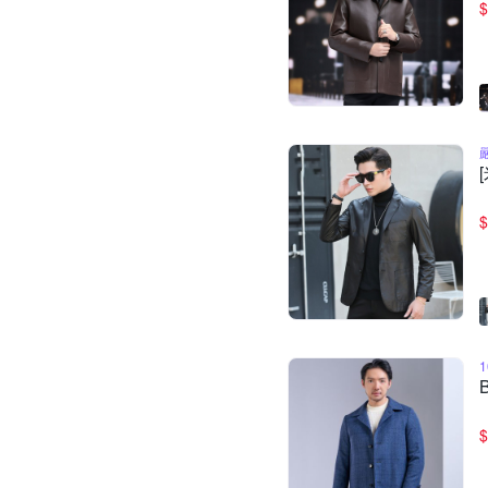
$
$
$