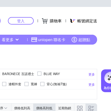
購物車
帳號綁定送
登入
看更多
uniopen 聯名卡
超贈點
BARONECE 百諾禮士
BLUE WAY
更多
ETBOITE 箱子
c & ecology
連帽外套
寬褲
背心(無袖T恤)
更多
SFairytale 伊飾童話
JEEP
KEITH-WILL
男友褲/錐形褲
鋪棉外套
髮夾
16吋)
皮皮革
窄管
雪紡
寬鬆版
頸鍊
荷葉
長鍊(22吋以上)
男友褲/錐形褲
點點
水洗刷色
胸針
EU37
EU38
EU39
EU40
Free
更多
更多
更多
更多
LUNG.L 林佳樺
ee
LEVIS
MOCO
褲裙
防曬外套
西裝外套
25腰
耳掛式
27腰
38腰
26腰
UWEY 歐薇
OB 嚴選
序
價格低到高
價格高到低
近期熱銷
內搭褲
棒球帽 / 鴨舌帽
裙套裝
6XL以上
LL