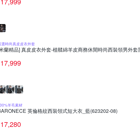
17,999
嚴選時尚真皮皮衣外套
[米蘭精品] 真皮皮衣外套-植鞣綿羊皮商務休閒時尚西裝領男外套黑色
17,999
100%羊毛素材
BARONECE 英倫格紋西裝領式短大衣_藍(623202-08)
17,280