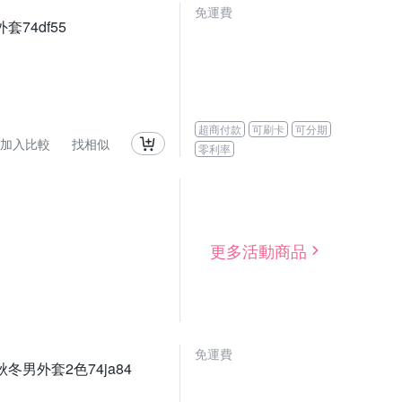
免運費
74df55
超商付款
可刷卡
可分期
加入比較
找相似
零利率
更多活動商品
免運費
男外套2色74ja84