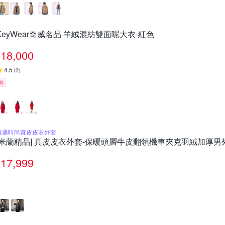
KeyWear奇威名品 羊絨混紡雙面呢大衣-紅色
18,000
4.5
(
2
)
券
嚴選時尚真皮皮衣外套
[米蘭精品] 真皮皮衣外套-保暖頭層牛皮翻領機車夾克羽絨加厚男外套
17,999