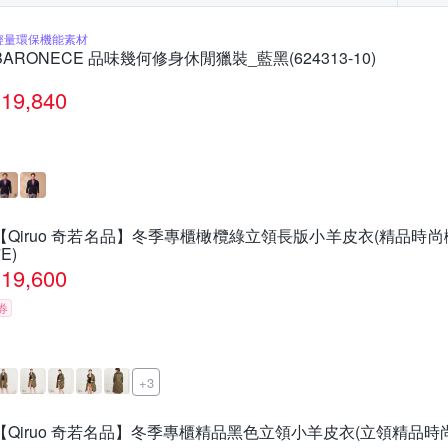
er-pcs 派彼仕
Qiruo 奇若名品
ROBERTA 諾貝達
Roots
巾
頭飾
細肩帶
皮衣
輕量環保機能素材
飾
YUAN DONGLI 元動力
初色
米蘭精品
其他品牌
BARONECE 品味幾何修身休閒獵裝_藍黑(624313-10)
19,840
【Qiruo 奇若名品】冬季專櫃橄欖綠立領長版小羊皮衣(精品時尚
7E)
19,600
券
+3
【Qiruo 奇若名品】冬季專櫃精品黑色立領小羊皮衣(立領精品時尚 