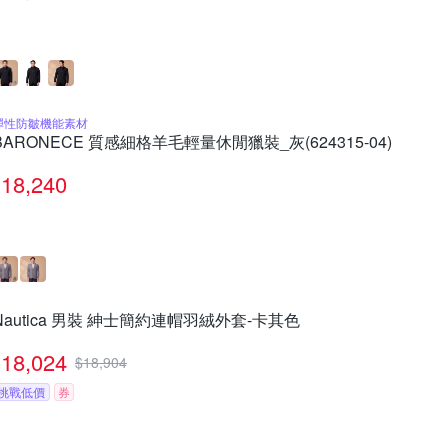
彈性防皺機能素材
BARONECE 質感細格羊毛輕量休閒獵裝_灰(624315-04)
18,240
Nautica 男裝 紳士簡約連帽羽絨外套-卡其色
18,024
$
18,904
挑戰低價
券