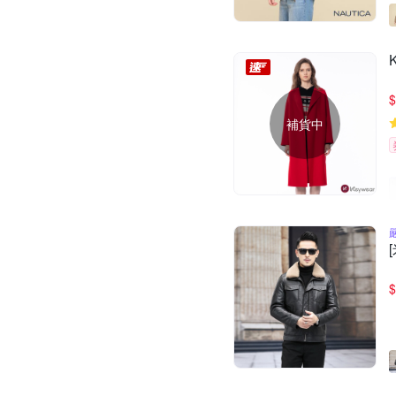
$
補貨中
$