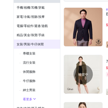
pierre cardin 皮爾卡登
p
鯊魚夾/抓夾
領結
圍
手機/相機/耳機/穿戴
YVONNE 以旺傢
SUNS
家電/冷氣/視聽/按摩
巴黎精品
$
電腦/零組件/週邊/遊戲
精品/黃金/珠寶/手錶
女裝/男裝/牛仔休閒
專櫃女裝
流行女裝
$
休閒服飾
補貨中
牛仔服飾
紳士​男裝
看更多