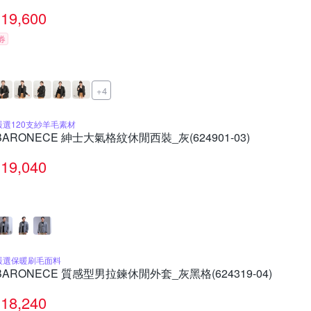
19,600
券
+4
嚴選120支紗羊毛素材
BARONECE 紳士大氣格紋休閒西裝_灰(624901-03)
19,040
嚴選保暖刷毛面料
BARONECE 質感型男拉鍊休閒外套_灰黑格(624319-04)
18,240