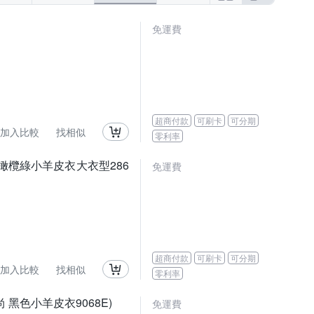
RINKA 梨卡
Roush
SOMETHING
免運費
創翊韓都
專注內搭
拉福
設計所在
超商付款
可刷卡
可分期
加入比較
找相似
零利率
橄欖綠小羊皮衣大衣型286
免運費
超商付款
可刷卡
可分期
加入比較
找相似
零利率
黑色小羊皮衣9068E)
免運費