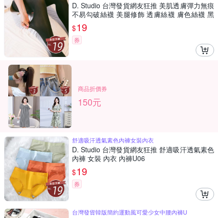
D. Studio 台灣發貨網友狂推 美肌透膚彈力無痕
不易勾破絲襪 美腿修飾 透膚絲襪 膚色絲襪 黑
色絲襪 耐勾絲
19
$
券
商品折價券
150元
舒適吸汗透氣素色內褲女裝內衣
D. Studio 台灣發貨網友狂推 舒適吸汗透氣素色
內褲 女裝 內衣 內褲U06
19
$
券
台灣發貨韓版簡約運動風可愛少女中腰內褲U