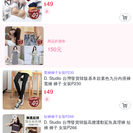
49
$
券
商品折價券
150元
寬褲褲子女裝P230
D. Studio 台灣發貨韓版基本款素色九分內搭褲
寬褲 褲子 女裝P230
49
$
券
短褲褲子女裝P266
D. Studio 台灣發貨韓版高腰運動鯊魚真理褲 短
褲 褲子 女裝P266