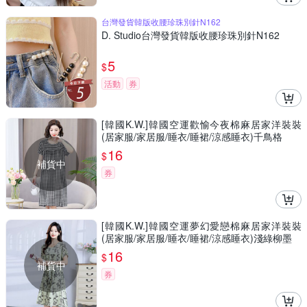
台灣發貨韓版收腰珍珠別針N162
D. Studio台灣發貨韓版收腰珍珠別針N162
5
$
活動
券
[韓國K.W.]韓國空運歡愉今夜棉麻居家洋裝裝
(居家服/家居服/睡衣/睡裙/涼感睡衣)千鳥格
16
$
補貨中
券
[韓國K.W.]韓國空運夢幻愛戀棉麻居家洋裝裝
(居家服/家居服/睡衣/睡裙/涼感睡衣)淺綠柳墨
16
$
補貨中
券