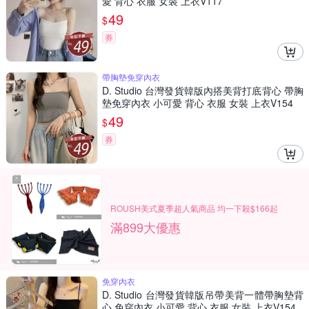
愛 背心 衣服 女裝 上衣V117
49
$
券
帶胸墊免穿內衣
D. Studio 台灣發貨韓版內搭美背打底背心 帶胸
墊免穿內衣 小可愛 背心 衣服 女裝 上衣V154
49
$
券
ROUSH美式夏季超人氣商品 均一下殺$166起
滿899大優惠
免穿內衣
D. Studio 台灣發貨韓版吊帶美背一體帶胸墊背
心 免穿內衣 小可愛 背心 衣服 女裝 上衣V154