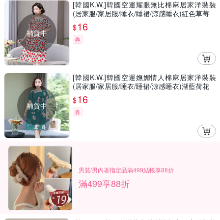
[韓國K.W.]韓國空運耀眼無比棉麻居家洋裝裝
(居家服/家居服/睡衣/睡裙/涼感睡衣)紅色草莓
16
$
補貨中
券
[韓國K.W.]韓國空運嫵媚情人棉麻居家洋裝裝
(居家服/家居服/睡衣/睡裙/涼感睡衣)湖藍荷花
16
$
補貨中
券
男裝/男內著指定品滿499結帳享88折
滿499享88折