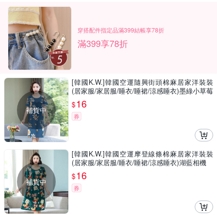
穿搭配件指定品滿399結帳享78折
滿399享78折
[韓國K.W.]韓國空運隨興街頭棉麻居家洋裝裝
(居家服/家居服/睡衣/睡裙/涼感睡衣)墨綠小草莓
16
$
補貨中
券
[韓國K.W.]韓國空運摩登線條棉麻居家洋裝裝
(居家服/家居服/睡衣/睡裙/涼感睡衣)湖藍相機
16
$
補貨中
券