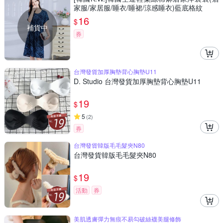
家服/家居服/睡衣/睡裙/涼感睡衣)藍底格紋
16
$
補貨中
券
台灣發貨加厚胸墊背心胸墊U11
D. Studio 台灣發貨加厚胸墊背心胸墊U11
19
$
5
(
2
)
券
台灣發貨韓版毛毛髮夾N80
台灣發貨韓版毛毛髮夾N80
19
$
活動
券
美肌透膚彈力無痕不易勾破絲襪美腿修飾