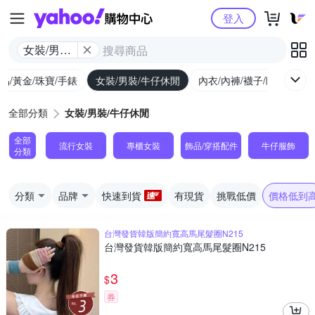
Yahoo購物中心
登入
女裝/男裝/
牛仔休閒
品/黃金/珠寶/手錶
女裝/男裝/牛仔休閒
內衣/內褲/襪子/睡衣
女
全部分類
女裝/男裝/牛仔休閒
全部
流行女裝
專櫃女裝
飾品​/​穿搭​配件
牛仔服飾
分類
分類
品牌
快速到貨
有現貨
挑戰低價
價格低到
台灣發貨韓版簡約寬高馬尾髮圈N215
台灣發貨韓版簡約寬高馬尾髮圈N215
3
$
券