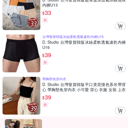
內褲U13
33
$
券
台灣發貨韓版冰絲柔軟透氣速乾內褲U16
D. Studio 台灣發貨韓版冰絲柔軟透氣速乾內褲
U16
39
$
券
帶胸墊免穿內衣
D. Studio 台灣發貨韓版平口美背撞色系吊帶背
心 帶胸墊免穿內衣 小可愛 背心 衣服 女裝 上衣
V146
39
$
券