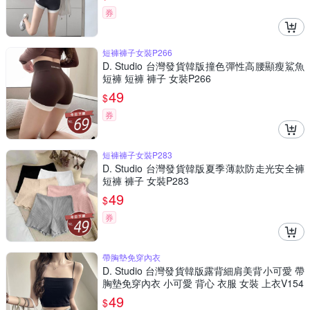
券
短褲褲子女裝P266
D. Studio 台灣發貨韓版撞色彈性高腰顯瘦鯊魚
短褲 短褲 褲子 女裝P266
49
$
券
短褲褲子女裝P283
D. Studio 台灣發貨韓版夏季薄款防走光安全褲
短褲 褲子 女裝P283
49
$
券
帶胸墊免穿內衣
D. Studio 台灣發貨韓版露背細肩美背小可愛 帶
胸墊免穿內衣 小可愛 背心 衣服 女裝 上衣V154
49
$