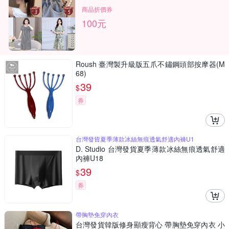
商品折價券
100元
Roush 臺灣製升級版五爪不鏽鋼頭部按摩器(M
68)
39
$
券
台灣發貨夏季薄款冰絲無痕透氣舒適內褲U1
D. Studio 台灣發貨夏季薄款冰絲無痕透氣舒適
內褲U18
39
$
券
帶胸墊免穿內衣
台灣發貨韓版修身顯瘦背心 帶胸墊免穿內衣 小