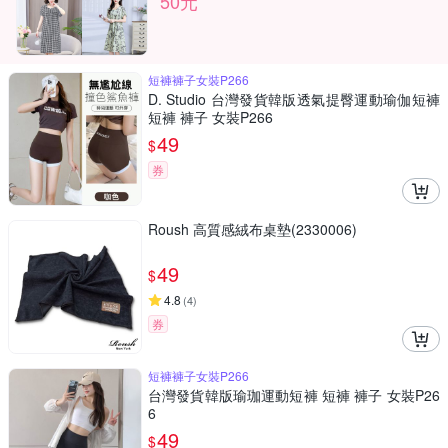
50元
短褲褲子女裝P266
D. Studio 台灣發貨韓版透氣提臀運動瑜伽短褲
短褲 褲子 女裝P266
49
$
券
Roush 高質感絨布桌墊(2330006)
49
$
4.8
(
4
)
券
短褲褲子女裝P266
台灣發貨韓版瑜珈運動短褲 短褲 褲子 女裝P26
6
49
$