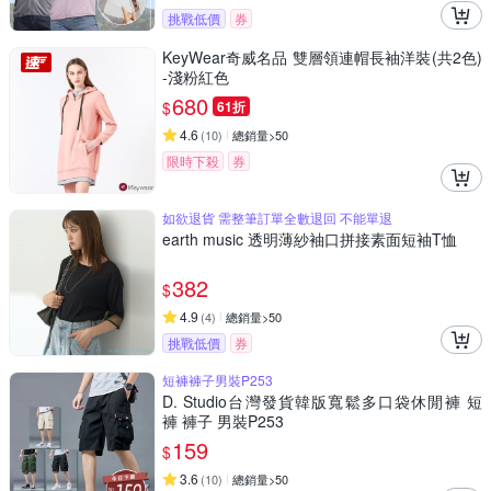
挑戰低價
券
KeyWear奇威名品 雙層領連帽長袖洋裝(共2色)
-淺粉紅色
680
$
61折
4.6
(
10
)
總銷量>50
限時下殺
券
如欲退貨 需整筆訂單全數退回 不能單退
earth music 透明薄紗袖口拼接素面短袖T恤
382
$
4.9
(
4
)
總銷量>50
挑戰低價
券
短褲褲子男裝P253
D. Studio台灣發貨韓版寬鬆多口袋休閒褲 短
褲 褲子 男裝P253
159
$
3.6
(
10
)
總銷量>50