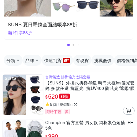
SUNS 夏日墨鏡全面結帳享88折
滿1件享88折
分類
品牌
快速到貨
有現貨
挑戰低價
價格低到
台灣製造 折疊偏光太陽套鏡
【SUNS】外掛式折疊墨鏡 時尚大框ins偏光套
鏡 多款任選 抗藍光+抗UV400 防眩光/遮陽/眼
鏡族首選
520
$
89折
5
(
3
)
總銷量>100
限時下殺
券
Champion 官方直營-男女款 純棉素色短袖TEE-
5色
390
$