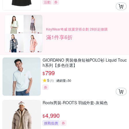
活動
券
KeyWear奇威 靚夏穿搭企劃 28折起搶購
滿1件享6折
GIORDANO 男裝修身短袖POLO衫 Liquid Touc
h系列【多色任選】
799
$
5
(
1
)
總銷量>50
券
Roots男裝-ROOTS 羽絨外套-灰褐色
4,990
$
挑戰低價
券