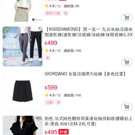
4.8
(
13
)
總銷量>50
限時下殺
券
【KISSDIAMOND】買一送一 九分冰絲涼感休
閒速乾褲(速乾褲/涼感褲/冰絲褲/休閒長褲/L-5X
L/KDP-966)
499
$
4.6
(
19
)
總銷量>100
券
GIORDANO 女裝涼感彈力短褲【多色任選】
599
$
4.9
(
15
)
總銷量>100
活動
券
初色 法式純色翻領荷葉邊短袖排釦收腰襯衫上
衣-黑色-50612(M-2XL可選)
495
$
81折