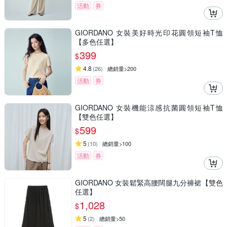
活動
券
GIORDANO 女裝美好時光印花圓領短袖T恤
【多色任選】
399
$
4.8
(
26
)
總銷量>200
活動
券
GIORDANO 女裝機能涼感抗菌圓領短袖T恤
【雙色任選】
599
$
5
(
10
)
總銷量>100
活動
券
GIORDANO 女裝鬆緊高腰闊腿九分褲裙【雙色
任選】
1,028
$
5
(
2
)
總銷量>50