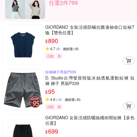
任選2件799
GIORDANO 女裝涼感防蟎抗菌連袖收口短袖T
恤【雙色任選】
890
$
4.7
(
5
)
總銷量>50
活動
券
短褲褲子男裝P339
D. Studio台灣發貨韓版冰絲透氣運動短褲 短
褲 褲子 男裝P339
95
$
4.9
(
13
)
總銷量>50
活動
券
GIORDANO 女裝涼感防曬抽繩休閒短褲【多色
任選】
699
$