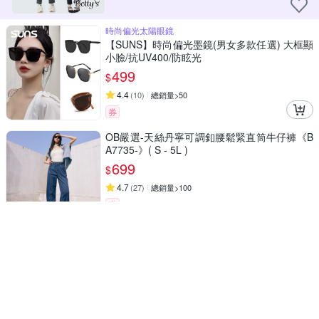
時尚偏光太陽眼鏡
【SUNS】時尚偏光墨鏡(男女多款任選) 大框顯
小臉/抗UV400/防眩光
499
$
4.4
(
10
)
總銷量>50
券
OB嚴選-天絲丹寧可調釦腰鬆緊直筒牛仔褲《B
A7735-》( S - 5L )
699
$
4.7
(
27
)
總銷量>100
券
初色 休閒寬鬆透氣大碼卡通印花圓領短袖T恤
女上衣-7款任選-32805(M-2XL可選)
381
$
81折
4.6
(
87
)
總銷量>100
挑戰低價
券