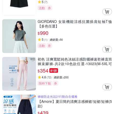
5
(
7
)
活動
券
GIORDANO 女裝機能涼感抗菌插肩短袖T恤
【多色任選】
990
$
5
(
1
)
總銷量>50
活動
券
初色 涼爽寬鬆純色冰絲涼感防曬褲速乾褲直筒
褲束腳褲-共2款10色款任選-13023(M-5XL可
選)
354
$
81折
4.6
(
72
)
總銷量>200
限時下殺
券
褲裙防走光設計行動自在優雅
【Amore】夏日簡約清爽涼感褲裙/短裙/短褲(5
款)
439
$