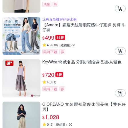
活動
券
涼爽直筒褲好穿好比例
【Amore】顯瘦天絲滑順涼感牛仔寬褲 長褲 牛
仔褲
499
$
86折
4.9
(
10
)
總銷量>50
限時下殺
券
KeyWear奇威名品 分割拼接合身長裙-灰紫色
720
$
6折
4.3
(
1
)
限時下殺
券
GIORDANO 女裝壓褶顯瘦休閒長褲【雙色任
選】
1,028
$
5
(
2
)
總銷量>100