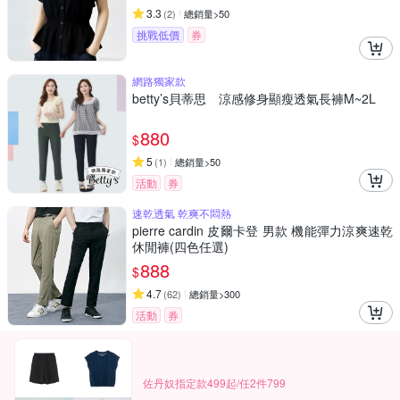
3.3
(
2
)
總銷量>50
挑戰低價
券
網路獨家款
betty’s貝蒂思 涼感修身顯瘦透氣長褲M~2L
880
$
5
(
1
)
總銷量>50
活動
券
速乾透氣 乾爽不悶熱
pierre cardin 皮爾卡登 男款 機能彈力涼爽速乾
休閒褲(四色任選)
888
$
4.7
(
62
)
總銷量>300
活動
券
佐丹奴指定款499起/任2件799