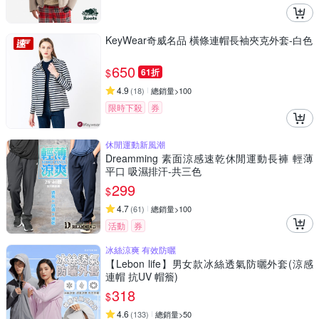
KeyWear奇威名品 橫條連帽長袖夾克外套-白色
650
$
61折
4.9
(
18
)
總銷量>100
限時下殺
券
休閒運動新風潮
Dreamming 素面涼感速乾休閒運動長褲 輕薄
平口 吸濕排汗-共三色
299
$
4.7
(
61
)
總銷量>100
活動
券
冰絲涼爽 有效防曬
【Lebon life】男女款冰絲透氣防曬外套(涼感
連帽 抗UV 帽簷)
318
$
4.6
(
133
)
總銷量>50