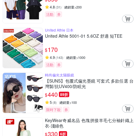
4.8
(
31
)
總銷量>200
活動
券
United Athle 日本
United Athle 5001-01 5.6OZ 舒適 短TEE
170
$
4.9
(
143
)
總銷量>1000
活動
券
時尚偏光太陽眼鏡
【SUNS】包覆式偏光墨鏡 可套式 多款任選 台
灣製/抗UV400/防眩光
440
$
89折
5
(
8
)
總銷量>100
限時下殺
券
KeyWear奇威名品 色塊拼接羊毛七分袖針織上
衣-淺綠色
330
$
6折