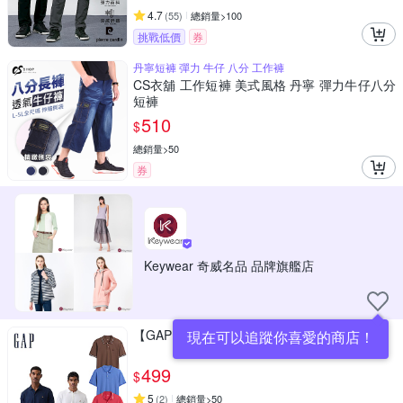
4.7
(
55
)
總銷量>100
挑戰低價
券
丹寧短褲 彈力 牛仔 八分 工作褲
CS衣舖 工作短褲 美式風格 丹寧 彈力牛仔八分
短褲
510
$
總銷量>50
券
Keywear 奇威名品 品牌旗艦店
【GAP】Polo衫【多款任選】
現在可以追蹤你喜愛的商店！
499
$
5
(
2
)
總銷量>50