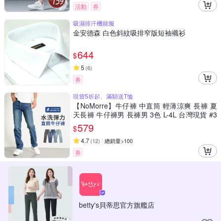
活動
券
吸濕排汗機能服
金安德森 白色斜紋吸排窄版短袖襯衫
644
$
5
(
6
)
券
現貨5折起、滿額送T恤
【NoMorre】牛仔褲 中直筒 輕薄涼爽 長褲 夏
天長褲 牛仔褲男 長褲男 3色 L-4L 台灣現貨 #3
818
579
$
4.7
(
12
)
總銷量>100
券
betty's貝蒂思官方旗艦店