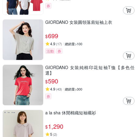
券
GIORDANO 女裝圓領落肩短袖上衣
699
$
4.9
(
17
)
總銷量>100
活動
券
GIORDANO 女裝純棉印花短袖T恤【多色任
選】
590
$
4.9
(
43
)
總銷量>300
券
a la sha 休閒棉織短袖襯衫
1,290
$
5
(
2
)