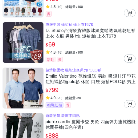
4.8
(
19
)
總銷量>100
券
衣服男裝t恤短袖t恤上衣T678
D. Studio台灣發貨韓版冰絲寬鬆透氣速乾短袖
上衣 衣服 男裝 t恤 短袖t恤 上衣T678
69
$
4.8
(
18
)
總銷量>100
活動
券
超滑順柔軟 機能涼爽彈力POLO衫
Emilio Valentino 范倫鐵諾 男款 吸濕排汗印花
短袖襯衫領polo衫 休閒 口袋 短袖POLO衫 男上
衣 七夕 情人節 送禮 (多款選)
799
$
4.9
(
20
)
總銷量>50
挑戰低價
券
速乾透氣 乾爽不悶熱
pierre cardin 皮爾卡登 男款 四面彈力速乾機能
休閒長褲(四色任選)
888
$