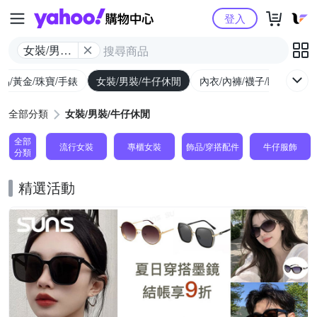
Yahoo購物中心
登入
女裝/男裝/
牛仔休閒
品/黃金/珠寶/手錶
女裝/男裝/牛仔休閒
內衣/內褲/襪子/睡衣
女
全部分類
女裝/男裝/牛仔休閒
全部
流行女裝
專櫃女裝
飾品​/​穿搭​配件
牛仔服飾
分類
精選活動