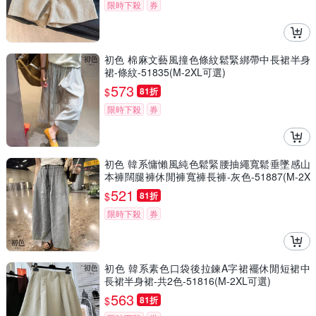
限時下殺
券
初色 棉麻文藝風撞色條紋鬆緊綁帶中長裙半身
裙-條紋-51835(M-2XL可選)
573
$
81折
限時下殺
券
初色 韓系慵懶風純色鬆緊腰抽繩寬鬆垂墜感山
本褲闊腿褲休閒褲寬褲長褲-灰色-51887(M-2X
L可選)
521
$
81折
限時下殺
券
初色 韓系素色口袋後拉鍊A字裙襬休閒短裙中
長裙半身裙-共2色-51816(M-2XL可選)
563
$
81折