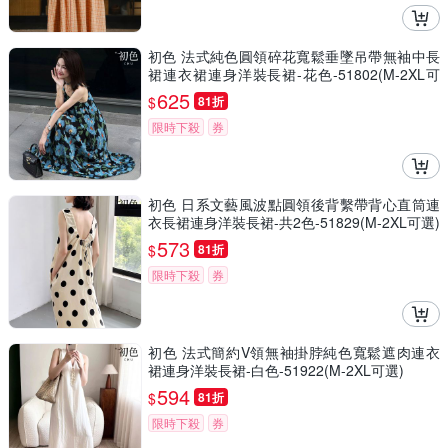
初色 法式純色圓領碎花寬鬆垂墜吊帶無袖中長
裙連衣裙連身洋裝長裙-花色-51802(M-2XL可
選)
625
$
81折
限時下殺
券
初色 日系文藝風波點圓領後背繫帶背心直筒連
衣長裙連身洋裝長裙-共2色-51829(M-2XL可選)
573
$
81折
限時下殺
券
初色 法式簡約V領無袖掛脖純色寬鬆遮肉連衣
裙連身洋裝長裙-白色-51922(M-2XL可選)
594
$
81折
限時下殺
券