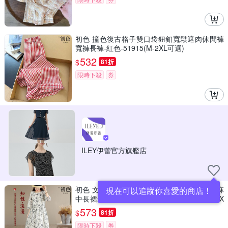
初色 撞色復古格子雙口袋鈕釦寬鬆遮肉休閒褲
寬褲長褲-紅色-51915(M-2XL可選)
532
$
81折
限時下殺
券
ILEY伊蕾官方旗艦店
初色 文藝風圓領口袋碎花綁帶燈籠七分袖棉麻
現在可以追蹤你喜愛的商店！
中長裙連衣裙連身洋裝長裙-花色-51809(M-2X
L可選)
573
$
81折
限時下殺
券