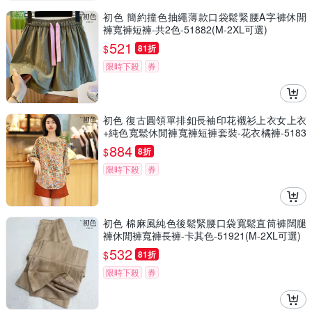
初色 簡約撞色抽繩薄款口袋鬆緊腰A字褲休閒
褲寬褲短褲-共2色-51882(M-2XL可選)
521
$
81折
限時下殺
券
初色 復古圓領單排釦長袖印花襯衫上衣女上衣
+純色寬鬆休閒褲寬褲短褲套裝-花衣橘褲-5183
6(M-2XL可選)
884
$
8折
限時下殺
券
初色 棉麻風純色後鬆緊腰口袋寬鬆直筒褲闊腿
褲休閒褲寬褲長褲-卡其色-51921(M-2XL可選)
532
$
81折
限時下殺
券