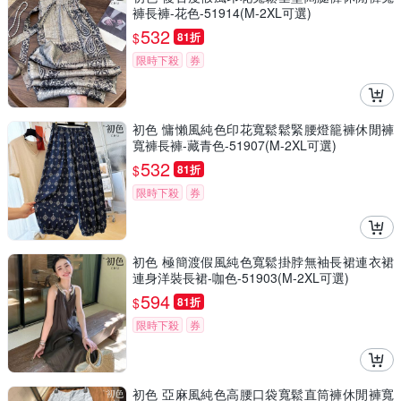
褲長褲-花色-51914(M-2XL可選)
532
$
81折
限時下殺
券
初色 慵懶風純色印花寬鬆鬆緊腰燈籠褲休閒褲
寬褲長褲-藏青色-51907(M-2XL可選)
532
$
81折
限時下殺
券
初色 極簡渡假風純色寬鬆掛脖無袖長裙連衣裙
連身洋裝長裙-咖色-51903(M-2XL可選)
594
$
81折
限時下殺
券
初色 亞麻風純色高腰口袋寬鬆直筒褲休閒褲寬