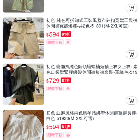
初色 純色可拆卸式工裝風蓋布鈕扣寬鬆工裝褲
休閒褲寬褲短褲-共2色-51891(M-2XL可選)
594
$
81折
限時下殺
券
初色 慵懶風純色圓領蝙蝠袖短袖上衣女上衣+素
色口袋鬆緊腰綁帶休閒褲短褲套裝-軍綠色-519
09(M-2XL可選)
729
$
81折
限時下殺
券
初色 亞麻風格純色風琴摺綁帶休閒褲寬褲長褲-
白色-51930(M-2XL可選)
594
$
81折
限時下殺
券