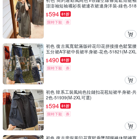
初色 簡約通勤風純色V領鏤空線條寬鬆燈籠袖
澎澎袖短袖襯衫長裙連衣裙連身洋裝-綠色-518
41(M-2XL可選)
594
$
81折
限時下殺
券
初色 復古風寬鬆滿版碎花印花拼接撞色鬆緊腰
五分裙A字裙中長裙半身裙-花色-51821(M-2XL
可選)
490
$
81折
限時下殺
券
初色 韓系工裝風純色拉鏈扣花苞短裙半身裙-共
2色-51939(M-2XL可選)
594
$
81折
限時下殺
券
初色 復古度假風印花寬鬆垂墜闊腿褲休閒褲寬