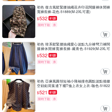
初色 復古風鬆緊腰抽繩花卉印花闊腿褲休閒褲
寬褲長褲-花色-51889(M-2XL可選)
532
$
81折
限時下殺
券
初色 韓系鬆緊腰抽繩愛心波點九分褲彎刀褲闊
腿褲休閒褲寬褲長褲-藏青色-51929(M-2XL可
選)
532
$
81折
限時下殺
券
初色 亞麻風圓領短袖小飛袖撞色圓點波點後鏤
空鈕釦荷葉邊下襬T恤上衣女上衣-咖色-51822
(M-2XL可選)
521
$
81折
限時下殺
券