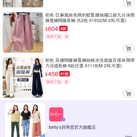
初色 亞麻風純色簡約鬆緊腰抽繩口袋九分休閒
褲寬褲闊腿長褲-共2色-51932(M-2XL可選)
604
$
8折
限時下殺
券
初色 高腰闊腿褲寬褲純棉水洗挺版百搭休閒彈
力涼感長褲-8款任選-51118(M-2XL可選)
458
$
81折
限時下殺
券
betty's貝蒂思官方旗艦店