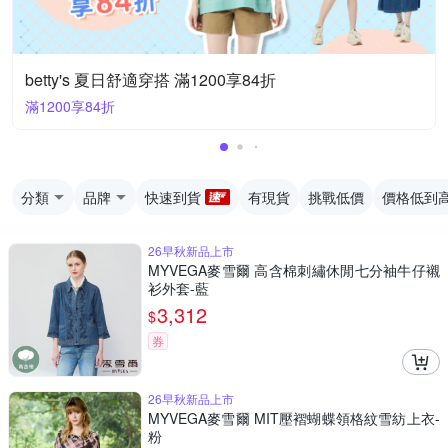
betty's 夏日舒適穿搭 滿1200享84折
滿1200享84折
分類
品牌
快速到貨
有現貨
挑戰低價
價格低到
26早秋新品上市
MYVEGA麥雪爾 高含棉刺繡休閒七分袖牛仔襯
衫外套-藍
3,312
$
券
26早秋新品上市
MYVEGA麥雪爾 MIT壓褶蝴蝶領格紋雪紡上衣-
粉