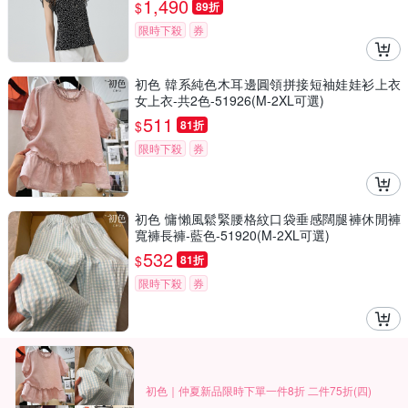
1,490
$
89折
限時下殺
券
初色 韓系純色木耳邊圓領拼接短袖娃娃衫上衣
女上衣-共2色-51926(M-2XL可選)
511
$
81折
限時下殺
券
初色 慵懶風鬆緊腰格紋口袋垂感闊腿褲休閒褲
寬褲長褲-藍色-51920(M-2XL可選)
532
$
81折
限時下殺
券
初色｜仲夏新品限時下單一件8折 二件75折(四)