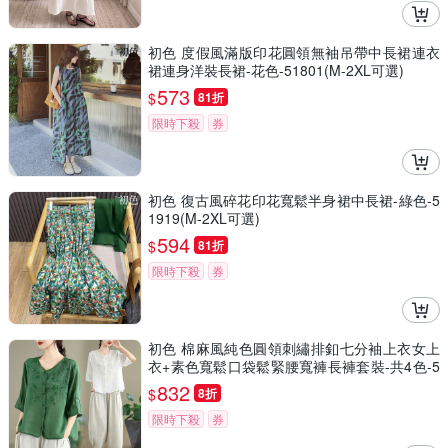
初色 度假風滿版印花圓領無袖吊帶中長裙連衣
裙連身洋裝長裙-花色-51801(M-2XL可選)
573
$
81折
限時下殺
券
初色 復古風碎花印花寬鬆半身裙中長裙-綠色-5
1919(M-2XL可選)
594
$
81折
限時下殺
券
初色 棉麻風純色圓領刺繡排釦七分袖上衣女上
衣+素色寬鬆口袋鬆緊腰寬褲長褲套裝-共4色-5
1806(M-2XL可選)
832
$
8折
限時下殺
券