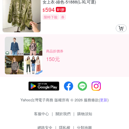
女上衣-綠色-51888(L-XL可選)
594
$
81折
限時下殺
券
商品折價券
150元
Yahoo台灣電子商務 版權所有 © 2026 服務條款(
更新
)
客服中心
|
關於我們
|
購物須知
網路安全
|
隱私權
|
分類地圖