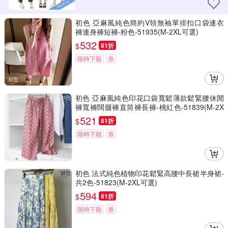
初色 亞麻風純色簡約V領無袖單排扣口袋連衣
褲連身褲短褲-粉色-51935(M-2XL可選)
532
$
81折
限時下殺
券
初色 亞麻風純色印花口袋寬鬆薄款鬆緊腰休閒
褲寬褲闊腿褲直筒褲長褲-桃紅色-51839(M-2X
L可選)
521
$
81折
限時下殺
券
初色 法式純色植物印花鬆緊高腰中長裙半身裙-
共2色-51823(M-2XL可選)
594
$
81折
限時下殺
券