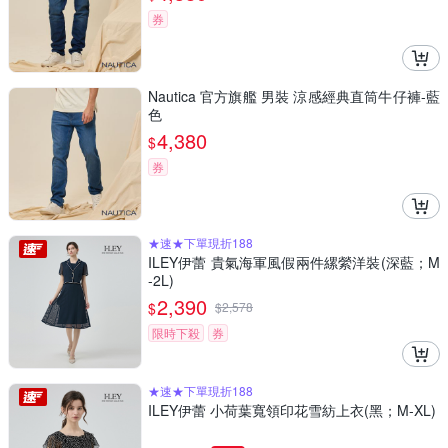
券
Nautica 官方旗艦 男裝 涼感經典直筒牛仔褲-藍
色
4,380
$
券
★速★下單現折188
ILEY伊蕾 貴氣海軍風假兩件縲縈洋裝(深藍；M
-2L)
2,390
$
$
2,578
限時下殺
券
★速★下單現折188
ILEY伊蕾 小荷葉寬領印花雪紡上衣(黑；M-XL)