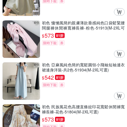
限時下殺
券
初色 慵懶風簡約親膚薄款垂感純色口袋鬆緊腰
闊腿褲休閒褲寬褲長褲-粉色-51913(M-2XL可
選)
573
$
81折
限時下殺
券
初色 亞麻風純色簡約寬鬆圓領小飛袖短袖連衣
裙連身洋裝-共2色-51934(M-2XL可選)
542
$
81折
限時下殺
券
初色 民族風花色高腰直條紋印花寬鬆休閒褲寬
褲長褲-花色-51804(M-2XL可選)
573
$
81折
限時下殺
券