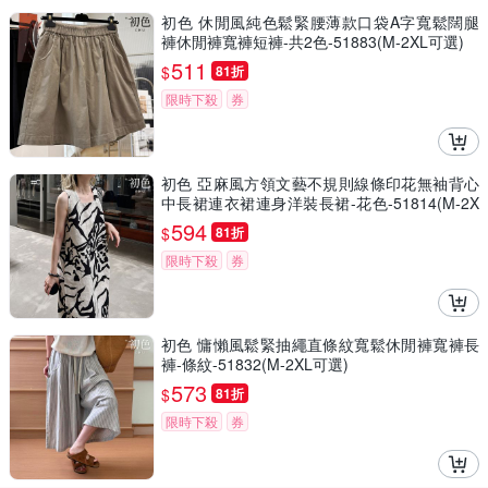
初色 休閒風純色鬆緊腰薄款口袋A字寬鬆闊腿
褲休閒褲寬褲短褲-共2色-51883(M-2XL可選)
511
$
81折
限時下殺
券
初色 亞麻風方領文藝不規則線條印花無袖背心
中長裙連衣裙連身洋裝長裙-花色-51814(M-2X
L可選)
594
$
81折
限時下殺
券
初色 慵懶風鬆緊抽繩直條紋寬鬆休閒褲寬褲長
褲-條紋-51832(M-2XL可選)
573
$
81折
限時下殺
券