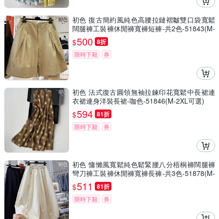
初色 復古簡約風純色高腰拉鏈褶皺雙口袋寬鬆
闊腿褲工裝褲休閒褲寬褲短褲-共2色-51843(M-
2XL可選)
500
$
8折
限時下殺
券
初色 法式復古圓領無袖拉鍊印花寬鬆中長裙連
衣裙連身洋裝長裙-咖色-51846(M-2XL可選)
594
$
81折
限時下殺
券
初色 慵懶風寬鬆純色鬆緊腰八分梧桐褲闊腿褲
彎刀褲工裝褲休閒褲寬褲長褲-共3色-51878(M-
2XL可選)
511
$
81折
限時下殺
券