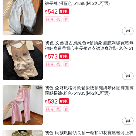
褲長褲-淺藍色-51898(M-2XL可選)
542
$
81折
限時下殺
券
初色 文藝復古風純色V領抽象圖騰刺繡寬鬆無
袖細肩吊帶背心中長裙連衣裙連身洋裝-米色-51
824(M-2XL可選)
573
$
81折
限時下殺
券
初色 亞麻風格薄款鬆緊腰抽繩綁帶休閒褲寬褲
闊腿長褲-粉色-51933(M-2XL可選)
532
$
81折
限時下殺
券
初色 民族風圓領長袖一粒扣印花寬鬆輕薄上衣