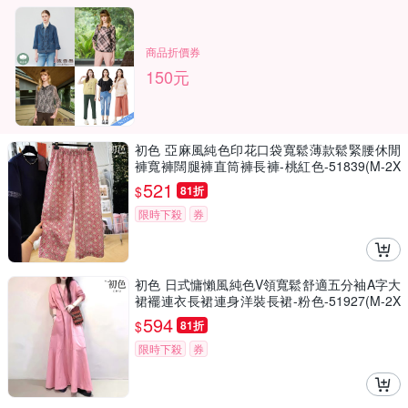
商品折價券
150元
初色 亞麻風純色印花口袋寬鬆薄款鬆緊腰休閒
褲寬褲闊腿褲直筒褲長褲-桃紅色-51839(M-2X
L可選)
521
$
81折
限時下殺
券
初色 日式慵懶風純色V領寬鬆舒適五分袖A字大
裙襬連衣長裙連身洋裝長裙-粉色-51927(M-2X
L可選)
594
$
81折
限時下殺
券