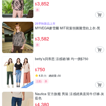
3,852
$
券
26早秋新品上市
MYVEGA麥雪爾 MIT荷葉領圖騰雪紡上衣-黑
3,582
$
券
betty’s貝蒂思 涼感裙/褲 均一價$750
750
$
4.8
(
9
)
總銷量>50
活動
券
Nautica 官方旗艦 男裝 涼感經典直筒牛仔褲-灰
藍色
4,380
$