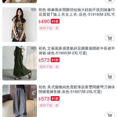
初色 棉麻風休閒圓領短袖大鈕釦不規則抽象印
花寬鬆T恤上衣女上衣-花色-51918(M-2XL可
選)
490
$
81折
限時下殺
券
初色 文藝風垂感透氣碎花圖騰後開衩中長裙半
身裙-綠色-51900(M-2XL可選)
573
$
81折
限時下殺
券
初色 美式慵懶純色寬鬆薄款垂墜闊腿彎刀褲休
閒褲寬褲長褲-灰色-51897(M-2XL可選)
573
$
81折
限時下殺
券