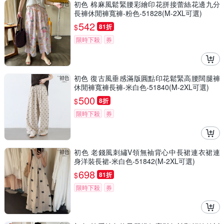
初色 棉麻風鬆緊腰彩繪印花拼接蕾絲花邊九分
長褲休閒褲寬褲-粉色-51828(M-2XL可選)
542
$
81折
限時下殺
券
初色 復古風垂感滿版圓點印花鬆緊高腰闊腿褲
休閒褲寬褲長褲-米白色-51840(M-2XL可選)
500
$
8折
限時下殺
券
初色 老錢風刺繡V領無袖背心中長裙連衣裙連
身洋裝長裙-米白色-51842(M-2XL可選)
698
$
81折
限時下殺
券