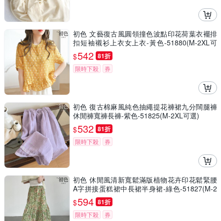
初色 文藝復古風圓領撞色波點印花荷葉衣襬排
扣短袖襯衫上衣女上衣-黃色-51880(M-2XL可
選)
542
$
81折
限時下殺
券
初色 復古棉麻風純色抽繩提花褲裙九分闊腿褲
休閒褲寬褲長褲-紫色-51825(M-2XL可選)
532
$
81折
限時下殺
券
初色 休閒風清新寬鬆滿版植物花卉印花鬆緊腰
A字拼接蛋糕裙中長裙半身裙-綠色-51827(M-2
XL可選)
594
$
81折
限時下殺
券