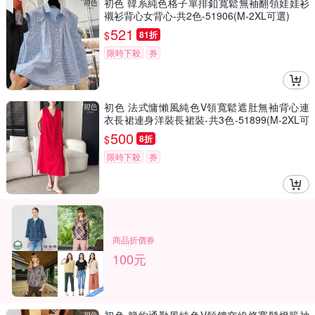
初色 韓系純色格子單排釦寬鬆無袖翻領娃娃衫
襯衫背心女背心-共2色-51906(M-2XL可選)
521
$
81折
限時下殺
券
初色 法式慵懶風純色V領寬鬆遮肚無袖背心連
衣長裙連身洋裝長裙裝-共3色-51899(M-2XL可
選)
500
$
8折
限時下殺
券
商品折價券
100元