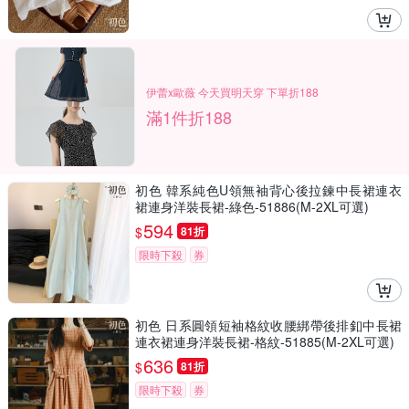
伊蕾x歐薇 今天買明天穿 下單折188
滿1件折188
初色 韓系純色U領無袖背心後拉鍊中長裙連衣
裙連身洋裝長裙-綠色-51886(M-2XL可選)
594
$
81折
限時下殺
券
初色 日系圓領短袖格紋收腰綁帶後排釦中長裙
連衣裙連身洋裝長裙-格紋-51885(M-2XL可選)
636
$
81折
限時下殺
券