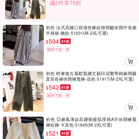
滿2件享75折
初色 法式高腰口袋撞色條紋側褶皺休閒中長裙
半身裙-條紋-51831(M-2XL可選)
594
$
81折
限時下殺
券
初色 輕奢復古風鬆緊腰文藝印花繫帶棉麻闊腿
直筒長褲休閒褲寬褲-花色-51917(M-2XL可選)
542
$
81折
限時下殺
券
初色 亞麻風薄款高腰顯瘦肌理感A字休閒褲寬
褲短褲-卡其色-51845(M-2XL可選)
521
$
81折