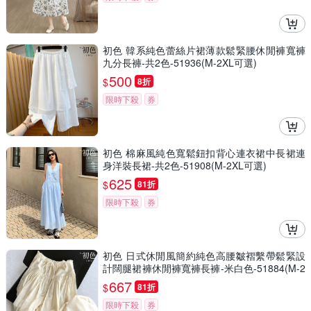
初色 韓系純色蕾絲片裙薄款鬆緊腰休閒褲寬褲
九分長褲-共2色-51936(M-2XL可選)
500
$
8折
限時下殺
券
初色 棉麻風純色寬鬆鈕扣背心連衣裙中長裙連
身洋裝長裙-共2色-51908(M-2XL可選)
625
$
81折
限時下殺
券
初色 日式休閒風簡約純色高腰皺褶繫帶鬆緊設
計闊腿裙褲休閒褲寬褲長褲-米白色-51884(M-2
XL可選)
667
$
81折
限時下殺
券