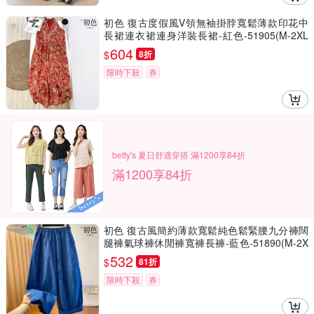
初色 復古度假風V領無袖掛脖寬鬆薄款印花中
長裙連衣裙連身洋裝長裙-紅色-51905(M-2XL
可選)
604
$
8折
限時下殺
券
betty's 夏日舒適穿搭 滿1200享84折
滿1200享84折
初色 復古風簡約薄款寬鬆純色鬆緊腰九分褲闊
腿褲氣球褲休閒褲寬褲長褲-藍色-51890(M-2X
L可選)
532
$
81折
限時下殺
券