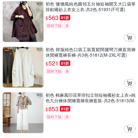
初色 慵懶風純色圓領五分袖短袖開叉大口袋單
排釦襯衫上衣女上衣-共2色-51931(F可選)
563
$
81折
限時下殺
券
初色 韓版純色口袋工裝寬鬆闊腿彎刀褲直筒褲
休閒褲寬褲長褲-共3色-51812(M-2XL可選)
521
$
81折
限時下殺
券
初色 棉麻風印花單排扣立領短袖襯衫女上衣+純
色九分褲休閒褲寬褲長褲套裝-共2色-51813(M-
2XL可選)
853
$
81折
限時下殺
券