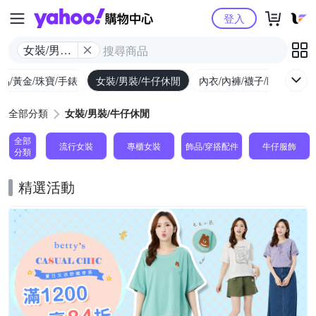
Yahoo購物中心
登入
女裝/男裝/
牛仔休閒
品/黃金/珠寶/手錶
女裝/男裝/牛仔休閒
內衣/內褲/襪子/睡衣
女
全部分類
女裝/男裝/牛仔休閒
全部
流行女裝
專櫃女裝
飾品​/​穿搭​配件
牛仔服飾
分類
精選活動