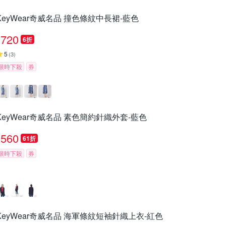
KeyWear奇威名品 撞色條紋中長裙-藍色
720
6折
5
(
3
)
限時下殺
券
KeyWear奇威名品 素色簡約針織外套-藍色
560
61折
限時下殺
券
KeyWear奇威名品 海軍條紋短袖針織上衣-紅色