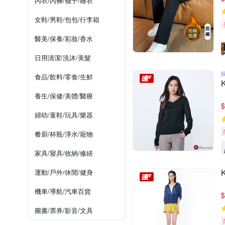
內衣/內褲/襪子/睡衣
女鞋/男鞋/包包/行李箱
醫美/保養/彩妝/香水
日用清潔/洗沐/美髮
食品/飲料/零食/生鮮
養生/保健/美體/醫療
$
婦幼/童鞋/玩具/樂器
餐廚/杯瓶/淨水/寵物
家具/寢具/收納/修繕
運動/戶外/休閒/健身
機車/導航/汽車百貨
$
圖書/票券/影音/文具