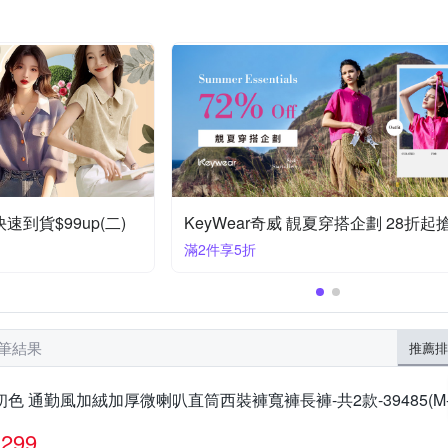
手套
夏穿搭企劃 28折起搶購
初色｜絕版品出清~快速到貨$199up(
滿2件大優惠
 筆結果
推薦排
初色 通勤風加絨加厚微喇叭直筒西裝褲寬褲長褲-共2款-39485(M-
299