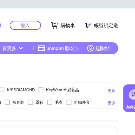
購物車
帳號綁定送
登入
看更多
uniopen 聯名卡
超贈點
KeyWear 奇威名品
KISSDIAMOND
更多
Valentino Rudy 范倫鐵諾.路迪
SO NICE
)
褲套裝
罩衫
毛衣
針織外套
更多
褲裙
背心外套
腰帶/皮帶 2~5cm(中款)
 size
28腰
點點
前短後長
荷葉
29腰
靴型褲/喇叭褲
連帽
30腰
水洗刷色
27腰
更多
更多
更多
髮圈/髮束
皮衣
內搭褲
深V
5腰
6XL以上
24腰
EL
帶/皮帶2cm以下(細款)
縮口褲
刷毛外套