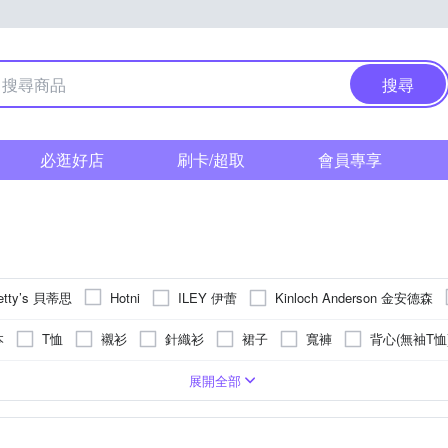
搜尋
必逛好店
刷卡/超取
會員專享
etty’s 貝蒂思
ILEY 伊蕾
Kinloch Anderson 金安德森
Hotni
a Morongo Co. 法國樂木美品
OUWEY 歐薇
Polo Ralph Lauren
本
T恤
襯衫
針織衫
裙子
寬褲
背心(無袖T恤
皮工坊
/飛行外套
西裝外套
西裝褲
裙套裝
風衣
帽T
料
長版
條紋
五分袖
麻
直筒
刺繡
七分袖
麻|絲
短版
圖騰/塗鴉
絲
寬版
人造皮革
格紋
合身窄版
文字
牛仔
窄管
雪紡
寬版over
蕾絲
L
XL
2XL
3XL
4XL
5XL
Free
F
展開全部
羽絨外套
長袖Ｔ恤
牛仔外套
靴型褲/喇叭褲
成套西裝
彩
26腰
刷破破壞
25腰
全素面
33腰
流蘇
其他風格
34腰
22腰以下
3
LL
頭飾
披肩
圍巾
領巾
漁夫帽
方巾
腰