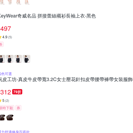
KeyWear奇威名品 拼接蕾絲襯衫長袖上衣-黑色
497
4.9
(
5
)
券
四色可選
玩皮工坊-真皮牛皮帶寬3.2C女士壓花針扣皮帶腰帶褲帶女裝服飾配
312
79折
5
(
2
)
限時下殺
券
彈力舒適修身百搭款