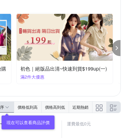
一)
KeyWear奇威 網路熱銷限時50% off
滿1件享5折
序
價格低到高
價格高到低
近期熱銷
4XL可選)
運費最低0元