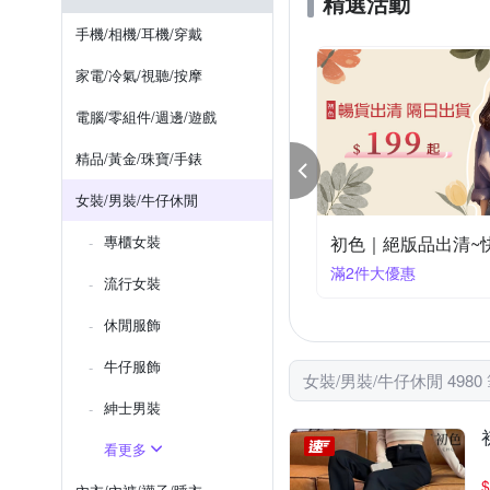
精選活動
男友褲/錐形褲
髮叉/髮梳
手機/相機/耳機/穿戴
家電/冷氣/視聽/按摩
電腦/零組件/週邊/遊戲
精品/黃金/珠寶/手錶
女裝/男裝/牛仔休閒
｜絕版品出清~快速到貨$99up(二)
專櫃女裝
KeyWear奇威 靚
件大優惠
滿2件享5折
流行女裝
休閒服飾
牛仔服飾
女裝/男裝/牛仔休閒 4980
紳士​男裝
看更多
$