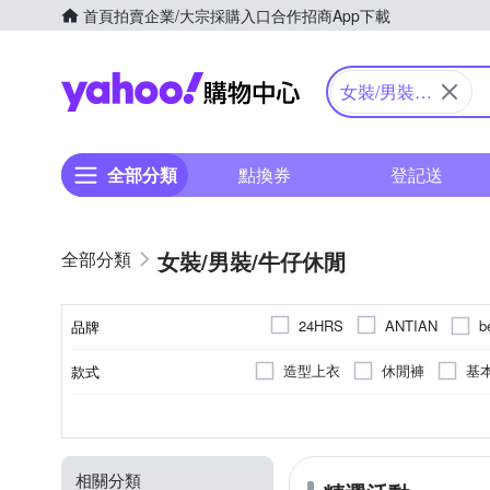
首頁
拍賣
企業/大宗採購入口
合作招商
App下載
Yahoo購物中心
女裝/男裝/
牛仔休閒
全部分類
點換券
登記送
女裝/男裝/牛仔休閒
b
24HRS
ANTIAN
品牌
La Morongo 樂木嚴選
L
造型上衣
休閒褲
基
款式
品牌名稱
初色
其他品牌
玩
大衣
連帽外套
夾克
素色
正常版型
長袖
人造纖維
拼接
短袖
一般版型
棉
印花
無袖
動物毛
XXS
XS
S
M
尺寸
顏色
風格元素
版型
袖長
主材質
防曬外套
鋪棉外套
31腰
動物紋
男友褲/錐形褲
32腰
貓鬚抓痕
寬鬆版
迷
Freesize
相關分類
細肩帶
POLO衫
圍脖