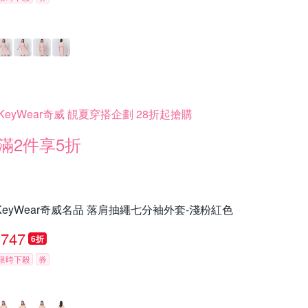
KeyWear奇威 靚夏穿搭企劃 28折起搶購
滿2件享5折
KeyWear奇威名品 落肩抽繩七分袖外套-淺粉紅色
747
6折
限時下殺
券