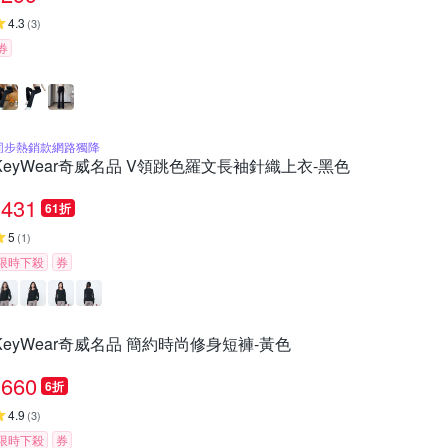
4.3
(
3
)
券
同步熱銷款網路獨降
KeyWear奇威名品 V領跳色羅文長袖針織上衣-黑色
431
61折
5
(
1
)
限時下殺
券
KeyWear奇威名品 簡約時尚修身短褲-黃色
660
6折
4.9
(
3
)
限時下殺
券