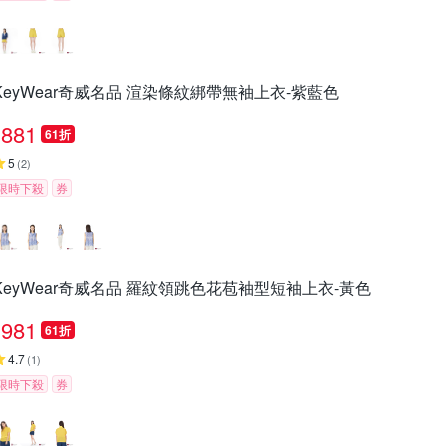
KeyWear奇威名品 渲染條紋綁帶無袖上衣-紫藍色
881
61折
5
(
2
)
限時下殺
券
KeyWear奇威名品 羅紋領跳色花苞袖型短袖上衣-黃色
981
61折
4.7
(
1
)
限時下殺
券