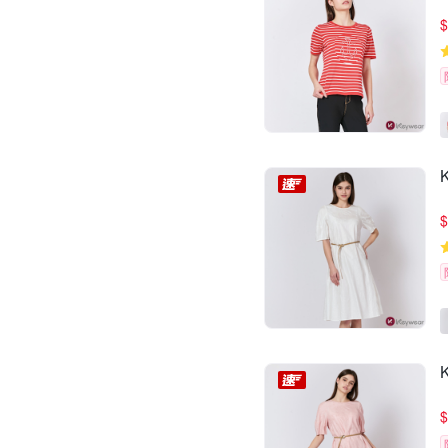
$
$
$