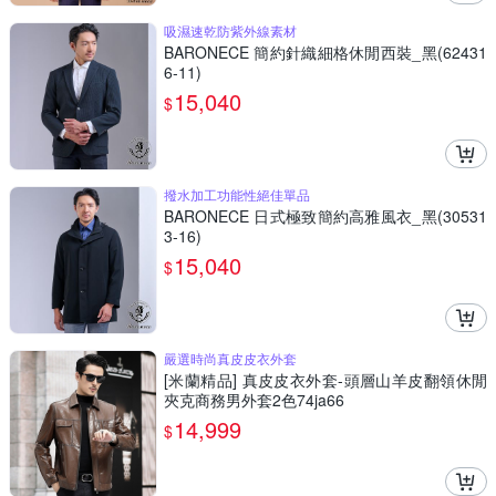
吸濕速乾防紫外線素材
BARONECE 簡約針織細格休閒西裝_黑(62431
6-11)
15,040
$
撥水加工功能性絕佳單品
BARONECE 日式極致簡約高雅風衣_黑(30531
3-16)
15,040
$
嚴選時尚真皮皮衣外套
[米蘭精品] 真皮皮衣外套-頭層山羊皮翻領休閒
夾克商務男外套2色74ja66
14,999
$