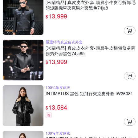
[米蘭精品] 真皮皮衣外套-頭層小牛皮可拆卸毛
領短版機車夾克男外套黑色74ja8
13,999
$
嚴選時尚真皮皮衣外套
[米蘭精品] 真皮皮衣外套-頭層牛皮翻領修身商
務男外套黑色74ja85
13,999
$
100%羊皮皮衣
INTIMATUS 黑色 短飛行夾克皮外套 IW26081
13,584
$
券
100%羊皮皮衣