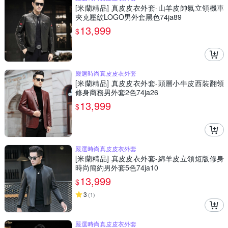
[米蘭精品] 真皮皮衣外套-山羊皮帥氣立領機車
夾克壓紋LOGO男外套黑色74ja89
13,999
$
嚴選時尚真皮皮衣外套
[米蘭精品] 真皮皮衣外套-頭層小牛皮西裝翻領
修身商務男外套2色74ja26
13,999
$
嚴選時尚真皮皮衣外套
[米蘭精品] 真皮皮衣外套-綿羊皮立領短版修身
時尚簡約男外套5色74ja10
13,999
$
3
(
1
)
嚴選時尚真皮皮衣外套