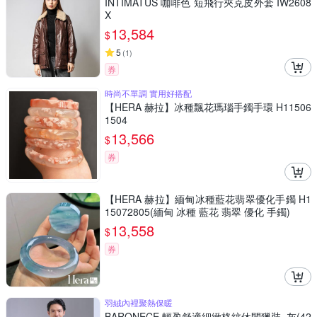
INTIMATUS 咖啡色 短飛行夾克皮外套 IW2608
X
13,584
$
5
(
1
)
券
時尚不單調 實用好搭配
【HERA 赫拉】冰種飄花瑪瑙手鐲手環 H11506
1504
13,566
$
券
【HERA 赫拉】緬甸冰種藍花翡翠優化手鐲 H1
15072805(緬甸 冰種 藍花 翡翠 優化 手鐲)
13,558
$
券
羽絨內裡聚熱保暖
BARONECE 輕盈舒適細緻格紋休閒獵裝_灰(42