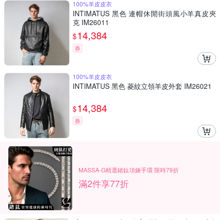
100%羊皮皮衣
INTIMATUS 黑色 連帽休閒街頭風小羊真皮夾
克 IM26011
14,384
$
券
100%羊皮皮衣
INTIMATUS 黑色 菱紋立領羊皮外套 IM26021
14,384
$
券
MASSA-G精選鍺鈦項鍊手環 限時79折
滿2件享77折