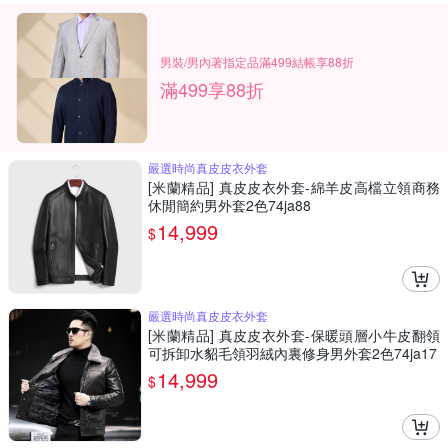
男裝/男內著指定品滿499結帳享88折
滿499享88折
嚴選時尚真皮皮衣外套
[米蘭精品] 真皮皮衣外套-綿羊皮高檔立領商務
休閒簡約男外套2色74ja88
14,999
$
嚴選時尚真皮皮衣外套
[米蘭精品] 真皮皮衣外套-保暖頭層小牛皮翻領
可拆卸水貂毛領羽絨內裏修身男外套2色74ja17
14,999
$