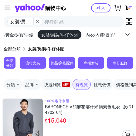
Yahoo購物中心
登入
女裝/男裝/
牛仔休閒
品/黃金/珠寶/手錶
女裝/男裝/牛仔休閒
內衣/內褲/襪子/睡衣
女
全部分類
女裝/男裝/牛仔休閒
全部
流行女裝
飾品​/​穿搭​配件
專櫃女裝
牛仔服飾
分類
分類
品牌
快速到貨
有現貨
挑戰低價
價格低到
100%喀什米爾
BARONECE V領麻花喀什米爾素色毛衣_灰(61
4702-04)
15,040
$