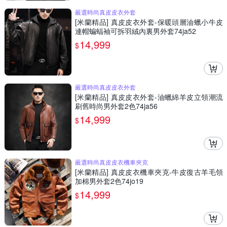
嚴選時尚真皮皮衣外套
[米蘭精品] 真皮皮衣外套-保暖頭層油蠟小牛皮
連帽蝙蝠袖可拆羽絨內裏男外套74ja52
14,999
$
嚴選時尚真皮皮衣外套
[米蘭精品] 真皮皮衣外套-油蠟綿羊皮立領潮流
刷舊時尚男外套2色74ja56
14,999
$
嚴選時尚真皮皮衣機車夾克
[米蘭精品] 真皮皮衣機車夾克-牛皮復古羊毛領
加棉男外套2色74jo19
14,999
$