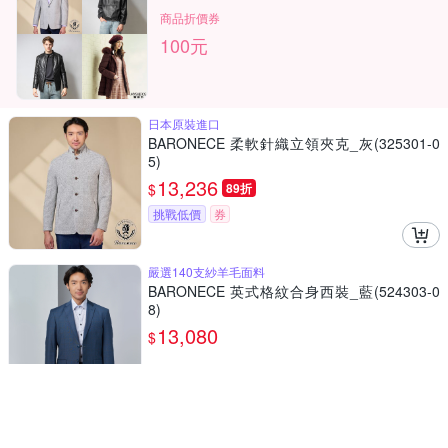
商品折價券
100元
日本原裝進口
BARONECE 柔軟針織立領夾克_灰(325301-0
5)
13,236
$
89折
挑戰低價
券
嚴選140支紗羊毛面料
BARONECE 英式格紋合身西裝_藍(524303-0
8)
13,080
$
嚴選時尚真皮皮衣機車夾克
[米蘭精品] 真皮皮衣機車夾克-牛皮立領連帽字