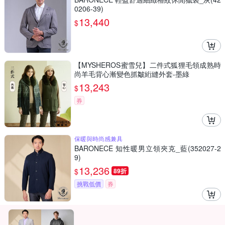
0206-39)
13,440
$
【MYSHEROS蜜雪兒】二件式狐狸毛領成熟時
尚羊毛背心漸變色抓皺絎縫外套-墨綠
13,243
$
券
保暖與時尚感兼具
BARONECE 知性暖男立領夾克_藍(352027-2
9)
13,236
$
89折
挑戰低價
券