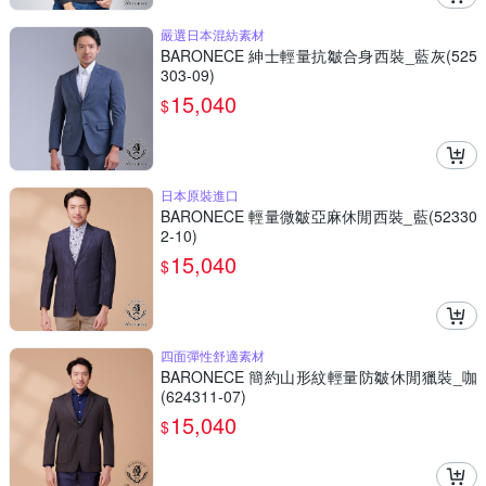
嚴選日本混紡素材
BARONECE 紳士輕量抗皺合身西裝_藍灰(525
303-09)
15,040
$
日本原裝進口
BARONECE 輕量微皺亞麻休閒西裝_藍(52330
2-10)
15,040
$
四面彈性舒適素材
BARONECE 簡約山形紋輕量防皺休閒獵裝_咖
(624311-07)
15,040
$