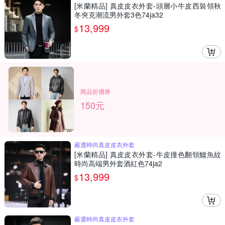
[米蘭精品] 真皮皮衣外套-頭層小牛皮西裝領秋
冬夾克潮流男外套3色74ja32
13,999
$
商品折價券
150元
嚴選時尚真皮皮衣外套
[米蘭精品] 真皮皮衣外套-牛皮撞色翻領鱷魚紋
時尚高端男外套酒紅色74ja2
13,999
$
嚴選時尚真皮皮衣外套