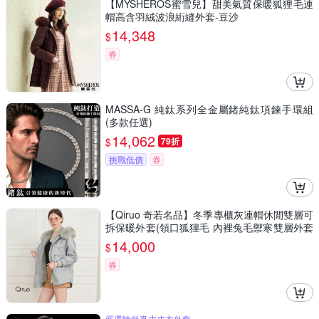
【MYSHEROS蜜雪兒】甜美氣質保暖狐狸毛連
帽高含羽絨波浪絎縫外套-豆沙
14,348
$
券
MASSA-G 純鈦系列全金屬鍺純鈦項鍊手環組
(多款任選)
14,062
$
79折
挑戰低價
券
【Qiruo 奇若名品】冬季專櫃灰連帽休閒雙層可
拆保暖外套(領口狐狸毛 內裡兔毛禦寒雙層外套
6360E)
14,000
$
券
嚴選時尚真皮皮衣外套